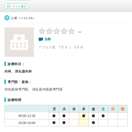
マイナ受付
土曜（〜12:30）
－
0件
アクセス数 7月:
2
| 6月:
5
診療科目：
内科、消化器内科
専門医・資格：
消化器病専門医、消化器内視鏡専門医
診療時間
月
火
水
木
金
土
日
祝
09:00-12:30
15:00-19:00