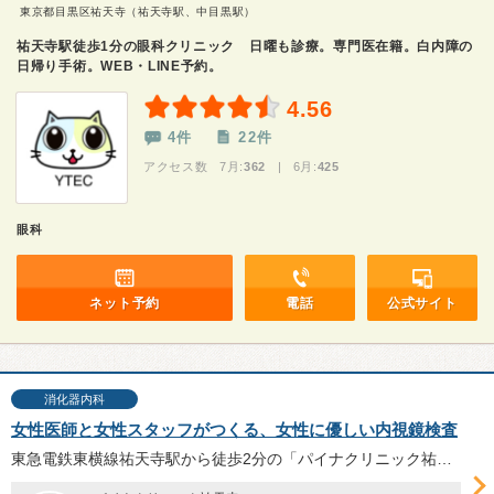
東京都目黒区祐天寺（祐天寺駅、中目黒駅）
祐天寺駅徒歩1分の眼科クリニック 日曜も診療。専門医在籍。白内障の
日帰り手術。WEB・LINE予約。
4.56
4件
22件
アクセス数 7月:
362
| 6月:
425
眼科
ネット予約
電話
公式サイト
消化器内科
女性医師と女性スタッフがつくる、女性に優しい内視鏡検査
東急電鉄東横線祐天寺駅から徒歩2分の「パイナクリニック祐天寺」では、女性医師が胃カメラ検査・大腸カメラ検査を実施している。細やかな心配りを大切にする富松美保院長へ、女性に優しい内視鏡検査についてお話を伺った。