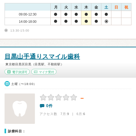
月
火
水
木
金
土
日
祝
09:00-12:30
14:00-18:00
13:30-15:00
目黒山手通りスマイル歯科
東京都目黒区目黒（目黒駅、不動前駅）
電子決済可
マイナ受付
土曜（〜18:00）
－
0件
アクセス数 7月:
9
| 6月:
6
診療科目：