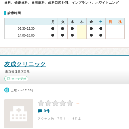
歯科、矯正歯科、歯周病科、歯科口腔外科、インプラント、ホワイトニング
診療時間
月
火
水
木
金
土
日
祝
09:30-12:30
14:00-18:00
友成クリニック
東京都目黒区目黒
マイナ受付
土曜（〜12:30）
－
0件
アクセス数 7月:
4
| 6月:
3