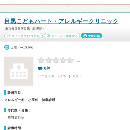
目黒こどもハート・アレルギークリニック
東京都目黒区目黒（目黒駅）
マイナ受付
(スマホ可)
オンライン診療対応
女医在籍
土曜（〜15:00）
－
0件
アクセス数 7月:
5
| 6月:
3
診療科目：
アレルギー科、小児科、健康診断
専門医・資格：
小児科専門医
診療時間