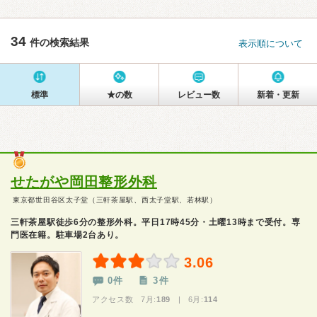
34
件の検索結果
表示順について
標準
★の数
レビュー数
新着・更新
せたがや岡田整形外科
東京都世田谷区太子堂（三軒茶屋駅、西太子堂駅、若林駅）
三軒茶屋駅徒歩6分の整形外科。平日17時45分・土曜13時まで受付。専
門医在籍。駐車場2台あり。
3.06
0件
3件
アクセス数 7月:
189
| 6月:
114