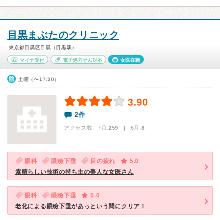
目黒まぶたのクリニック
東京都目黒区目黒（目黒駅）
マイナ受付
電子処方せん対応
女医在籍
土曜（〜17:30）
3.90
2件
アクセス数 7月:
259
| 6月:
8
眼科
眼瞼下垂
目の疲れ
5.0
素晴らしい技術の持ち主の美人な女医さん
眼科
眼瞼下垂
5.0
老化による眼瞼下垂があっという間にクリア！