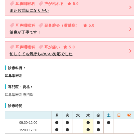
耳鼻咽喉科
声が枯れる
5.0
またお世話になりたい
耳鼻咽喉科
副鼻腔炎（蓄膿症）
5.0
治療が丁寧です！
耳鼻咽喉科
耳が痛い
5.0
忙しくても気持ちのいい対応でした
診療科目：
耳鼻咽喉科
専門医・資格：
耳鼻咽喉科専門医
診療時間
月
火
水
木
金
土
日
祝
09:30-12:00
15:00-17:30