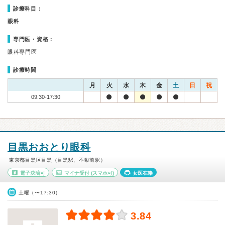
診療科目：
眼科
専門医・資格：
眼科専門医
診療時間
月
火
水
木
金
土
日
祝
09:30-17:30
目黒おおとり眼科
東京都目黒区目黒（目黒駅、不動前駅）
電子決済可
マイナ受付
(スマホ可)
女医在籍
土曜（〜17:30）
3.84