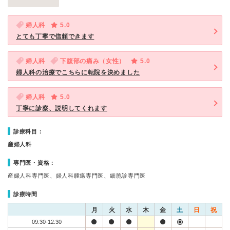
婦人科
5.0
とても丁寧で信頼できます
婦人科
下腹部の痛み（女性）
5.0
婦人科の治療でこちらに転院を決めました
婦人科
5.0
丁寧に診察、説明してくれます
診療科目：
産婦人科
専門医・資格：
産婦人科専門医、婦人科腫瘍専門医、細胞診専門医
診療時間
月
火
水
木
金
土
日
祝
09:30-12:30