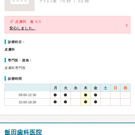
アクセス数 7月:
37
| 6月:
30
皮膚科
4.5
安心しました。
診療科目：
皮膚科
専門医・資格：
皮膚科専門医
診療時間
月
火
水
木
金
土
日
祝
09:00-12:30
15:00-18:30
飯田歯科医院