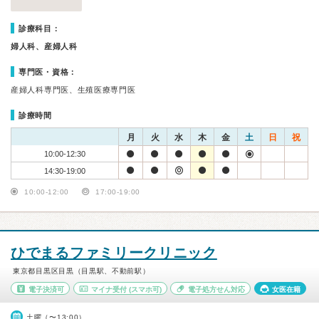
診療科目：
婦人科、産婦人科
専門医・資格：
産婦人科専門医、生殖医療専門医
診療時間
月
火
水
木
金
土
日
祝
10:00-12:30
14:30-19:00
10:00-12:00
17:00-19:00
ひでまるファミリークリニック
東京都目黒区目黒（目黒駅、不動前駅）
電子決済可
マイナ受付
(スマホ可)
電子処方せん対応
女医在籍
土曜（〜13:00）