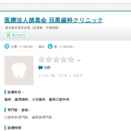
医療法人徳真会 目黒歯科クリニック
東京都目黒区目黒（目黒駅、不動前駅）
電子決済可
土曜（〜19:30）・祝日
夜（〜19:30）
－
0件
アクセス数 7月:
4
| 6月:
3
診療科目：
歯科、歯周病科、小児歯科、歯科口腔外科
専門医・資格：
口腔外科専門医、歯周病専門医
診療時間