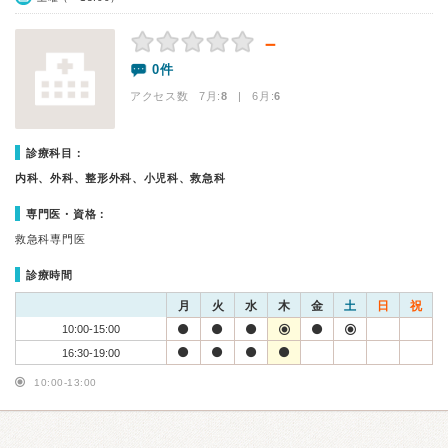
－
0件
アクセス数 7月:
8
| 6月:
6
診療科目：
内科、外科、整形外科、小児科、救急科
専門医・資格：
救急科専門医
診療時間
月
火
水
木
金
土
日
祝
10:00-15:00
16:30-19:00
10:00-13:00