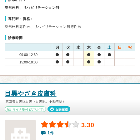
整形外科、リハビリテーション科
専門医・資格：
整形外科専門医、リハビリテーション科専門医
診療時間
月
火
水
木
金
土
日
祝
09:00-12:30
15:00-18:30
目黒やざき皮膚科
東京都目黒区目黒（目黒駅、不動前駅）
マイナ受付
(スマホ可)
女医在籍
3.30
1件