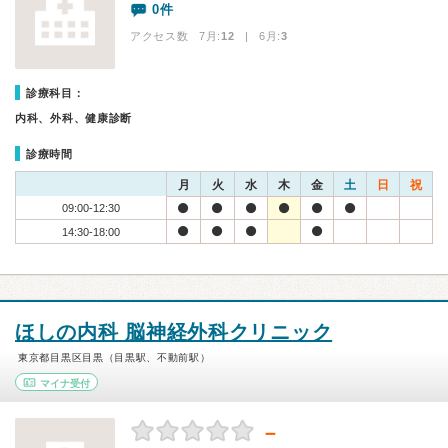
0件
アクセス数 7月:
12
| 6月:
3
診療科目：
内科、外科、健康診断
診療時間
月
火
水
木
金
土
日
祝
09:00-12:30
14:30-18:00
ほしの内科 脳神経外科クリニック
東京都目黒区目黒（目黒駅、不動前駅）
マイナ受付
－