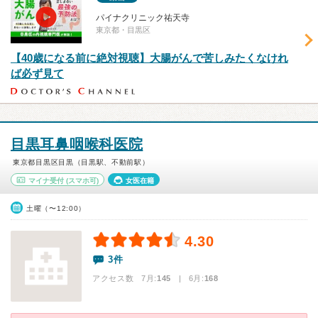
パイナクリニック祐天寺
東京都・目黒区
【40歳になる前に絶対視聴】大腸がんで苦しみたくなけれ
ば必ず見て
目黒耳鼻咽喉科医院
東京都目黒区目黒（目黒駅、不動前駅）
マイナ受付
(スマホ可)
女医在籍
土曜（〜12:00）
4.30
3件
アクセス数 7月:
145
| 6月:
168