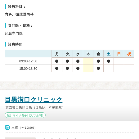
診療科目：
内科、循環器内科
専門医・資格：
腎臓専門医
診療時間
月
火
水
木
金
土
日
祝
09:00-12:30
15:00-18:30
目黒溝口クリニック
東京都目黒区目黒（目黒駅、不動前駅）
マイナ受付
(スマホ可)
土曜（〜13:00）