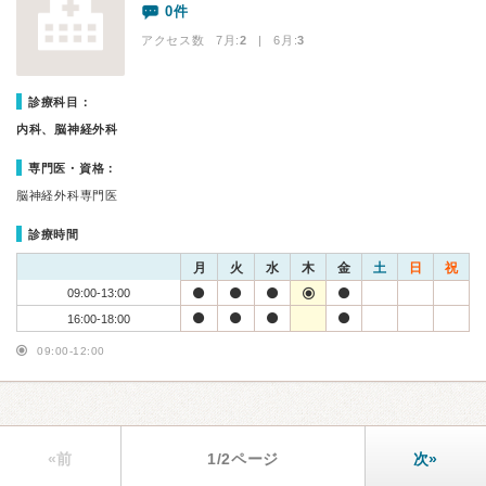
0件
アクセス数 7月:
2
| 6月:
3
診療科目：
内科、脳神経外科
専門医・資格：
脳神経外科専門医
診療時間
月
火
水
木
金
土
日
祝
09:00-13:00
16:00-18:00
09:00-12:00
«前
1/2ページ
次»