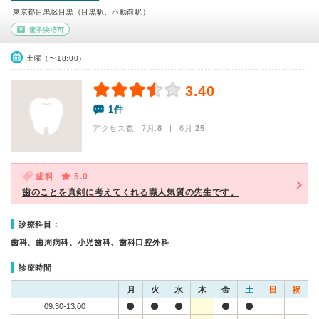
東京都目黒区目黒（目黒駅、不動前駅）
電子決済可
土曜（〜18:00）
3.40
1件
アクセス数 7月:
8
| 6月:
25
歯科
5.0
歯のことを真剣に考えてくれる職人気質の先生です。
診療科目：
歯科、歯周病科、小児歯科、歯科口腔外科
診療時間
月
火
水
木
金
土
日
祝
09:30-13:00