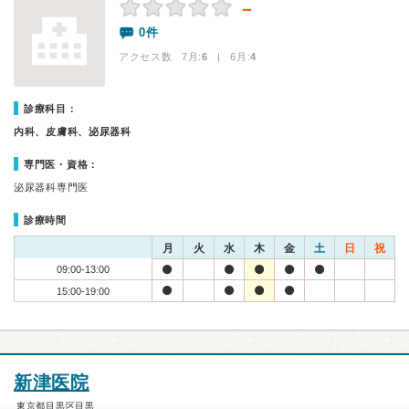
－
0件
アクセス数 7月:
6
| 6月:
4
診療科目：
内科、皮膚科、泌尿器科
専門医・資格：
泌尿器科専門医
診療時間
月
火
水
木
金
土
日
祝
09:00-13:00
15:00-19:00
新津医院
東京都目黒区目黒