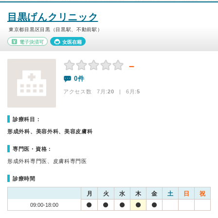
目黒げんクリニック
東京都目黒区目黒（目黒駅、不動前駅）
電子決済可
女医在籍
－
0件
アクセス数 7月:
20
| 6月:
5
診療科目：
形成外科、美容外科、美容皮膚科
専門医・資格：
形成外科専門医、皮膚科専門医
診療時間
月
火
水
木
金
土
日
祝
09:00-18:00