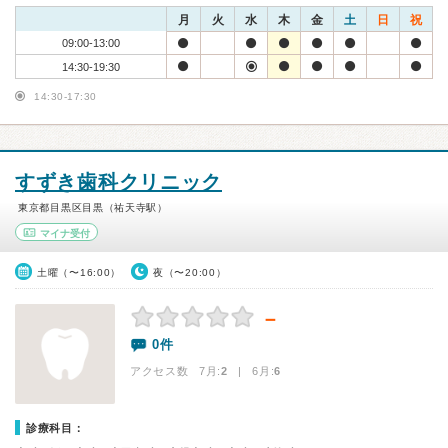
月
火
水
木
金
土
日
祝
09:00-13:00
14:30-19:30
14:30-17:30
すずき歯科クリニック
東京都目黒区目黒（祐天寺駅）
マイナ受付
土曜（〜16:00）
夜（〜20:00）
－
0件
アクセス数 7月:
2
| 6月:
6
診療科目：