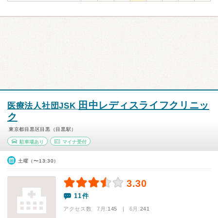
田中レディスライフクリニッ
医療法人社団JSK
ク
東京都目黒区目黒（目黒駅）
駐車場あり
マイナ受付
土曜（〜13:30）
3.30
11件
アクセス数 7月:
145
| 6月:
241