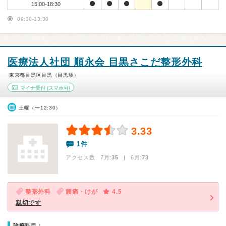
15:00-18:30
09:30-13:30
医療法人社団 順永会 目黒さこだ整形外科
東京都目黒区目黒（目黒駅）
マイナ受付
(スマホ可)
土曜（〜12:30）
3.33
1件
アクセス数 7月:
35
| 6月:
73
整形外科
腰痛・けが
4.5
親切です
診療科目：