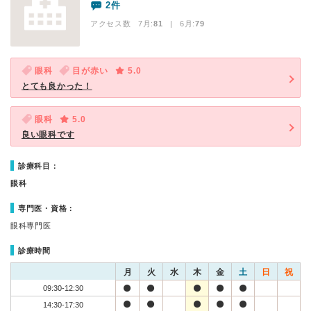
2件
アクセス数 7月:
81
| 6月:
79
眼科
目が赤い
5.0
とても良かった！
眼科
5.0
良い眼科です
診療科目：
眼科
専門医・資格：
眼科専門医
診療時間
月
火
水
木
金
土
日
祝
09:30-12:30
14:30-17:30