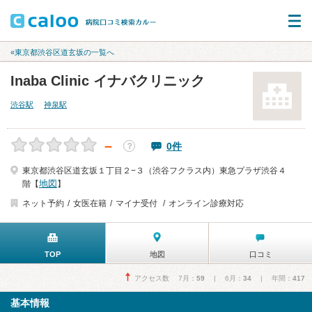
«東京都渋谷区道玄坂の一覧へ
Inaba Clinic イナバクリニック
渋谷駅
神泉駅
－
0件
？
東京都渋谷区道玄坂１丁目２−３（渋谷フクラス内）東急プラザ渋谷４
地図
階【
】
ネット予約
女医在籍
マイナ受付
オンライン診療対応
TOP
地図
口コミ
アクセス数 7月：
59
| 6月：
34
| 年間：
417
基本情報