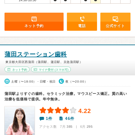
14:30-18:30
ネット予約
電話
公式サイト
蒲田ステーション歯科
東京都大田区西蒲田（蒲田駅、蓮沼駅、京急蒲田駅）
ネット予約
マイナ受付
(スマホ可)
土曜（〜18:00）・日曜・祝日
夜（〜20:00）
蒲田駅よりすぐの歯科。セラミック治療。マウスピース矯正。質の高い
治療を低価格で提供。年中無休。
4.22
1件
46件
アクセス数 7月:
385
| 6月:
295