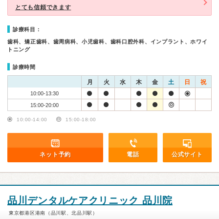
とても信頼できます
診療科目：
歯科、矯正歯科、歯周病科、小児歯科、歯科口腔外科、インプラント、ホワイ
トニング
診療時間
月
火
水
木
金
土
日
祝
10:00-13:30
15:00-20:00
10:00-14:00
15:00-18:00
ネット予約
電話
公式サイト
品川デンタルケアクリニック 品川院
東京都港区港南（品川駅、北品川駅）