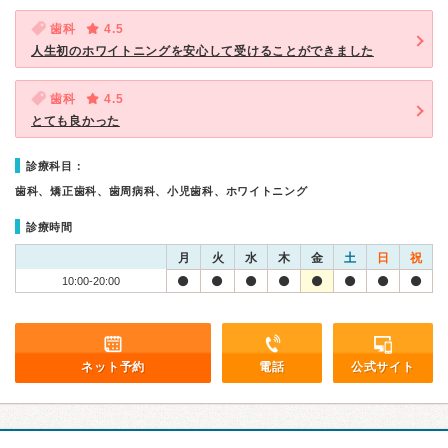
歯科
4.5
人生初のホワイトニングを安心して受けることができました
歯科
4.5
とても良かった
診療科目：
歯科、矯正歯科、歯周病科、小児歯科、ホワイトニング
診療時間
月
火
水
木
金
土
日
祝
10:00-20:00
ネット予約
電話
公式サイト