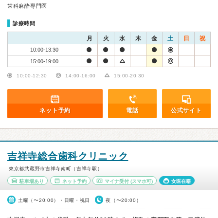
歯科麻酔専門医
診療時間
月
火
水
木
金
土
日
祝
10:00-13:30
15:00-19:00
10:00-12:30
14:00-16:00
15:00-20:30
ネット予約
電話
公式サイト
吉祥寺総合歯科クリニック
東京都武蔵野市吉祥寺南町（吉祥寺駅）
駐車場あり
ネット予約
マイナ受付
(スマホ可)
女医在籍
土曜（〜20:00）・日曜・祝日
夜（〜20:00）