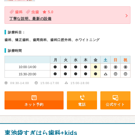
歯科
虫歯
5.0
丁寧な説明、最新の設備
診療科目：
歯科、矯正歯科、歯周病科、歯科口腔外科、ホワイトニング
診療時間
月
火
水
木
金
土
日
祝
10:00-14:00
15:30-20:00
09:30-14:00
15:00-17:00
15:00-18:00
ネット予約
電話
公式サイト
東池袋すぎはら歯科+kids