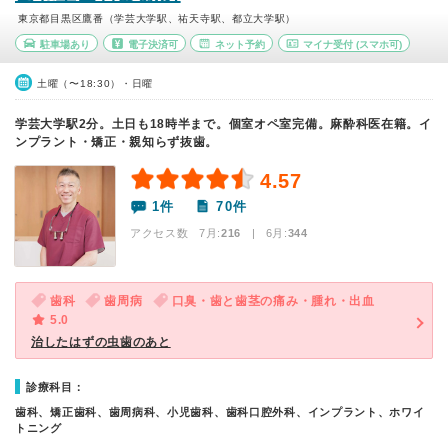
東京都目黒区鷹番（学芸大学駅、祐天寺駅、都立大学駅）
駐車場あり
電子決済可
ネット予約
マイナ受付
(スマホ可)
土曜（〜18:30）・日曜
学芸大学駅2分。土日も18時半まで。個室オペ室完備。麻酔科医在籍。イ
ンプラント・矯正・親知らず抜歯。
4.57
1件
70件
アクセス数 7月:
216
| 6月:
344
歯科
歯周病
口臭・歯と歯茎の痛み・腫れ・出血
5.0
治したはずの虫歯のあと
診療科目：
歯科、矯正歯科、歯周病科、小児歯科、歯科口腔外科、インプラント、ホワイ
トニング