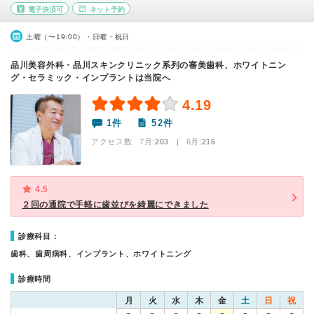
電子決済可
ネット予約
土曜（〜19:00）・日曜・祝日
品川美容外科・品川スキンクリニック系列の審美歯科、ホワイトニン
グ・セラミック・インプラントは当院へ
4.19
1件
52件
アクセス数 7月:
203
| 6月:
216
4.5
２回の通院で手軽に歯並びを綺麗にできました
診療科目：
歯科、歯周病科、インプラント、ホワイトニング
診療時間
月
火
水
木
金
土
日
祝