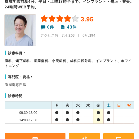
成城学園前駅4分。平日・土曜17時半まで。インプラント・矯正・審美。
24時間WEB予約。
3.95
0件
43件
アクセス数 7月:
208
| 6月:
194
診療科目：
歯科、矯正歯科、歯周病科、小児歯科、歯科口腔外科、インプラント、ホワイ
トニング
専門医・資格：
歯周病専門医
診療時間
月
火
水
木
金
土
日
祝
09:30-13:00
14:00-17:30