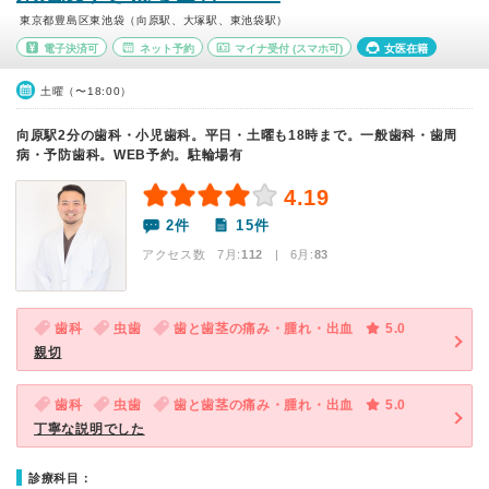
東京都豊島区東池袋（向原駅、大塚駅、東池袋駅）
電子決済可
ネット予約
マイナ受付
(スマホ可)
女医在籍
土曜（〜18:00）
向原駅2分の歯科・小児歯科。平日・土曜も18時まで。一般歯科・歯周
病・予防歯科。WEB予約。駐輪場有
4.19
2件
15件
アクセス数 7月:
112
| 6月:
83
歯科
虫歯
歯と歯茎の痛み・腫れ・出血
5.0
親切
歯科
虫歯
歯と歯茎の痛み・腫れ・出血
5.0
丁寧な説明でした
診療科目：