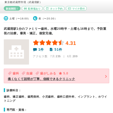
東京都武蔵野市境（武蔵境駅）
新規開院！
駐車場あり
ネット予約
マイナ受付
土曜（〜16:00）
夜（〜20:30）
武蔵境駅1分のファミリー歯科。水曜20時半・土曜も16時まで。予防重
視の治療。審美・矯正。個室完備。
4.31
1件
51件
アクセス数 7月:
235
| 6月:
209
歯科
虫歯
歯がしみる
5.0
痛くなくて説明が丁寧、信頼できるクリニック
診療科目：
歯科、矯正歯科、歯周病科、小児歯科、歯科口腔外科、インプラント、ホワイ
トニング
専門医・資格：