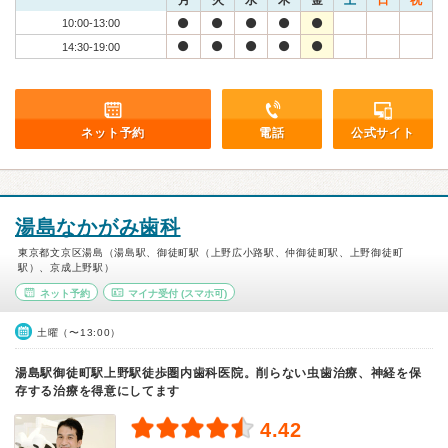
月
火
水
木
金
土
日
祝
10:00-13:00
14:30-19:00
ネット予約
電話
公式サイト
湯島なかがみ歯科
東京都文京区湯島（湯島駅、御徒町駅（上野広小路駅、仲御徒町駅、上野御徒町
駅）、京成上野駅）
ネット予約
マイナ受付
(スマホ可)
土曜（〜13:00）
湯島駅御徒町駅上野駅徒歩圏内歯科医院。削らない虫歯治療、神経を保
存する治療を得意にしてます
4.42