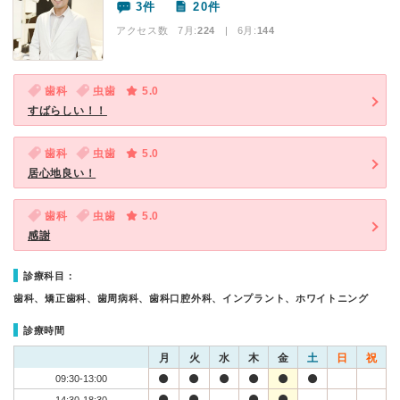
3件
20件
アクセス数 7月:
224
| 6月:
144
歯科
虫歯
5.0
すばらしい！！
歯科
虫歯
5.0
居心地良い！
歯科
虫歯
5.0
感謝
診療科目：
歯科、矯正歯科、歯周病科、歯科口腔外科、インプラント、ホワイトニング
診療時間
月
火
水
木
金
土
日
祝
09:30-13:00