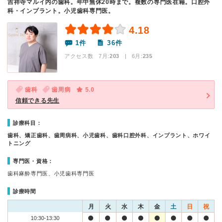
吉祥寺マルイ内の歯科。年中無休20時まで。複数の専門医在籍。口腔外
科・インプラント。小児歯科専門医。
4.18
1件
36件
アクセス数 7月:
203
| 6月:
235
歯科
歯周病
5.0
信頼できる先生
診療科目：
歯科、矯正歯科、歯周病科、小児歯科、歯科口腔外科、インプラント、ホワイ
トニング
専門医・資格：
歯科麻酔専門医、小児歯科専門医
診療時間
月
火
水
木
金
土
日
祝
10:30-13:30