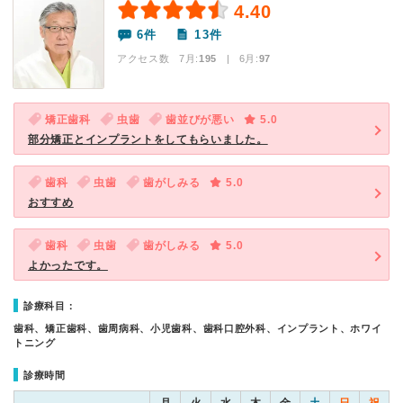
4.40
6件
13件
アクセス数 7月:
195
| 6月:
97
矯正歯科
虫歯
歯並びが悪い
5.0
部分矯正とインプラントをしてもらいました。
歯科
虫歯
歯がしみる
5.0
おすすめ
歯科
虫歯
歯がしみる
5.0
よかったです。
診療科目：
歯科、矯正歯科、歯周病科、小児歯科、歯科口腔外科、インプラント、ホワイ
トニング
診療時間