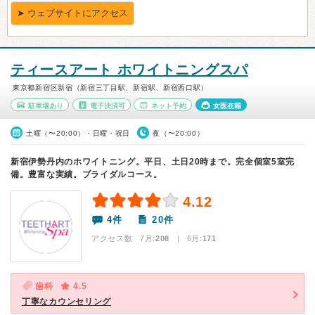
ティースアート ホワイトニングスパ
東京都新宿区新宿（新宿三丁目駅、新宿駅、新宿西口駅）
駐車場あり
電子決済可
ネット予約
女医在籍
土曜（〜20:00）・日曜・祝日
夜（〜20:00）
新宿伊勢丹内のホワイトニング。平日、土日20時まで。完全個室5室完
備。豊富な実績。ブライダルコース。
4.12
4件
20件
アクセス数 7月:
208
| 6月:
171
歯科
4.5
丁寧なカウンセリング