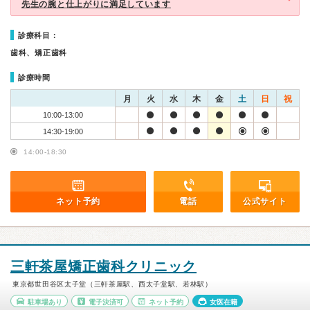
先生の腕と仕上がりに満足しています
診療科目：
歯科、矯正歯科
診療時間
月
火
水
木
金
土
日
祝
10:00-13:00
14:30-19:00
14:00-18:30
ネット予約
電話
公式サイト
三軒茶屋矯正歯科クリニック
東京都世田谷区太子堂（三軒茶屋駅、西太子堂駅、若林駅）
駐車場あり
電子決済可
ネット予約
女医在籍