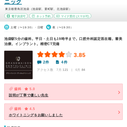
ニック
東京都豊島区池袋（池袋駅、要町駅、北池袋駅）
電子決済可
ネット予約
マイナ受付
(スマホ可)
土曜（〜19:30）・日曜
夜（〜19:30）
池袋駅5分の歯科。平日・土日も19時半まで。口腔外科認定医在籍。審美
治療。インプラント。精密CT完備
3.85
2件
4件
アクセス数 7月:
121
| 6月:
84
歯科
5.0
説明が丁寧で優しい先生
歯科
4.5
ホワイトニングをお願いしました