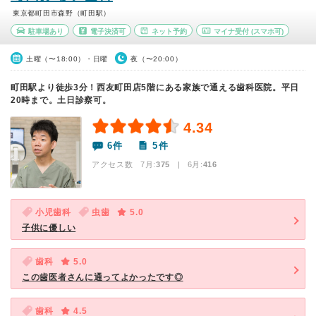
東京都町田市森野（町田駅）
駐車場あり
電子決済可
ネット予約
マイナ受付
(スマホ可)
土曜（〜18:00）・日曜
夜（〜20:00）
町田駅より徒歩3分！西友町田店5階にある家族で通える歯科医院。平日
20時まで。土日診察可。
4.34
6件
5件
アクセス数 7月:
375
| 6月:
416
小児歯科
虫歯
5.0
子供に優しい
歯科
5.0
この歯医者さんに通ってよかったです◎
歯科
4.5