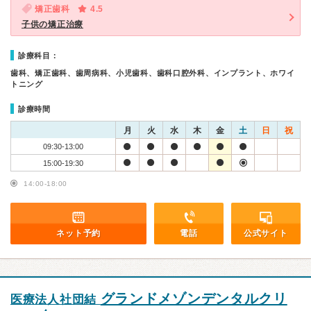
矯正歯科
4.5
子供の矯正治療
診療科目：
歯科、矯正歯科、歯周病科、小児歯科、歯科口腔外科、インプラント、ホワイ
トニング
診療時間
月
火
水
木
金
土
日
祝
09:30-13:00
15:00-19:30
14:00-18:00
ネット予約
電話
公式サイト
グランドメゾンデンタルクリ
医療法人社団結