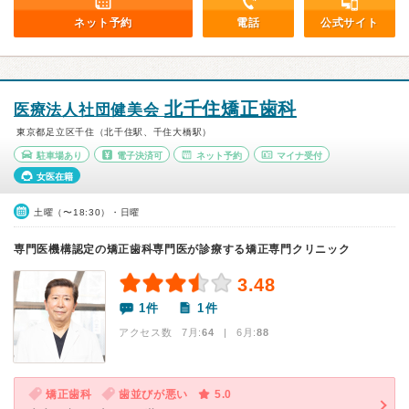
ネット予約
電話
公式サイト
北千住矯正歯科
医療法人社団健美会
東京都足立区千住（北千住駅、千住大橋駅）
駐車場あり
電子決済可
ネット予約
マイナ受付
女医在籍
土曜（〜18:30）・日曜
専門医機構認定の矯正歯科専門医が診療する矯正専門クリニック
3.48
1件
1件
アクセス数 7月:
64
| 6月:
88
矯正歯科
歯並びが悪い
5.0