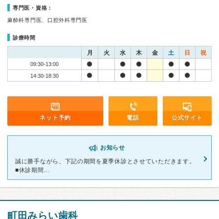
専門医・資格：
麻酔科専門医、口腔外科専門医
診療時間
月
火
水
木
金
土
日
祝
09:30-13:00
14:30-18:30
ネット予約
電話
公式サイト
お知らせ
誠に勝手ながら、下記の期間を夏季休診とさせていただきます。
■休診期間...
町田みらい歯科