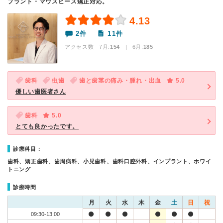
プラント・マウスピース矯正対応。
4.13
2件
11件
アクセス数 7月:
154
| 6月:
185
歯科
虫歯
歯と歯茎の痛み・腫れ・出血
5.0
優しい歯医者さん
歯科
5.0
とても良かったです。
診療科目：
歯科、矯正歯科、歯周病科、小児歯科、歯科口腔外科、インプラント、ホワイ
トニング
診療時間
月
火
水
木
金
土
日
祝
09:30-13:00