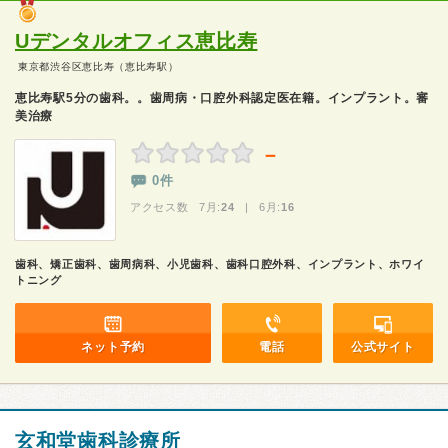
Uデンタルオフィス恵比寿
東京都渋谷区恵比寿（恵比寿駅）
恵⽐寿駅5分の歯科。。歯周病・口腔外科認定医在籍。インプラント。審
美治療
－
0件
アクセス数 7月:
24
| 6月:
16
歯科、矯正歯科、歯周病科、小児歯科、歯科口腔外科、インプラント、ホワイ
トニング
ネット予約
電話
公式サイト
玄和堂歯科診療所