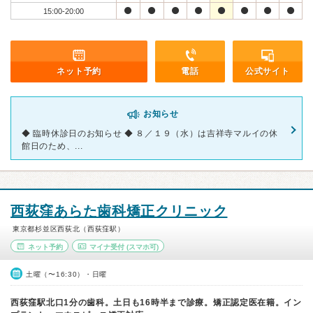
15:00-20:00
ネット予約
電話
公式サイト
お知らせ
◆ 臨時休診日のお知らせ ◆ ８／１９（水）は吉祥寺マルイの休
館日のため、...
西荻窪あらた歯科矯正クリニック
東京都杉並区西荻北（西荻窪駅）
ネット予約
マイナ受付
(スマホ可)
土曜（〜16:30）・日曜
西荻窪駅北口1分の歯科。土日も16時半まで診療。矯正認定医在籍。イン