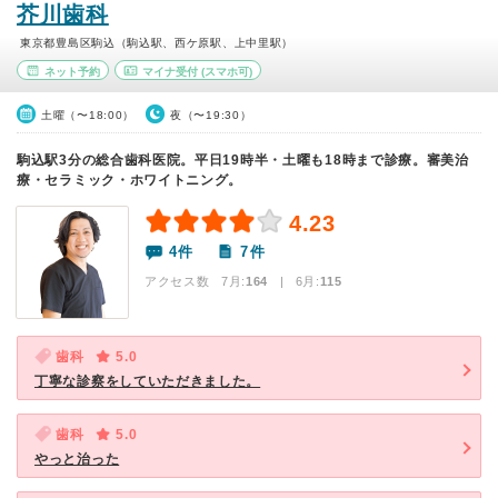
芥川歯科
東京都豊島区駒込（駒込駅、西ケ原駅、上中里駅）
ネット予約
マイナ受付
(スマホ可)
土曜（〜18:00）
夜（〜19:30）
駒込駅3分の総合歯科医院。平日19時半・土曜も18時まで診療。審美治
療・セラミック・ホワイトニング。
4.23
4件
7件
アクセス数 7月:
164
| 6月:
115
歯科
5.0
丁寧な診察をしていただきました。
歯科
5.0
やっと治った