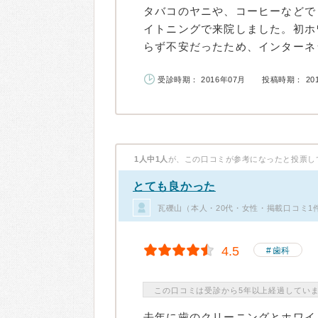
タバコのヤニや、コーヒーなどで
イトニングで来院しました。初ホ
らず不安だったため、インターネッ
受診時期： 2016年07月
投稿時期： 20
1人中1人
が、この口コミが参考になったと投票し
とても良かった
瓦礫山（本人・20代・女性・掲載口コミ1
4.5
歯科
この口コミは受診から5年以上経過してい
去年に歯のクリーニングとホワイ