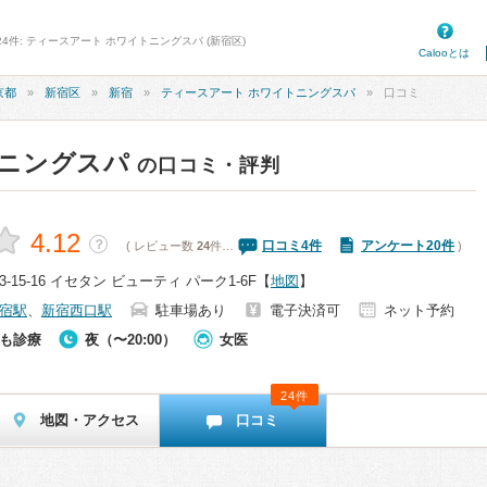
4件: ティースアート ホワイトニングスパ (新宿区)
Calooとは
京都
新宿区
新宿
ティースアート ホワイトニングスパ
口コミ
トニングスパ
の口コミ・評判
4.12
？
口コミ
4
件
アンケート20件
( レビュー数
24
件…
)
15-16 イセタン ビューティ パーク1-6F
【
地図
】
宿駅
、
新宿西口駅
駐車場あり
電子決済可
ネット予約
も診療
夜（〜20:00）
女医
24件
地図・アクセス
口コミ