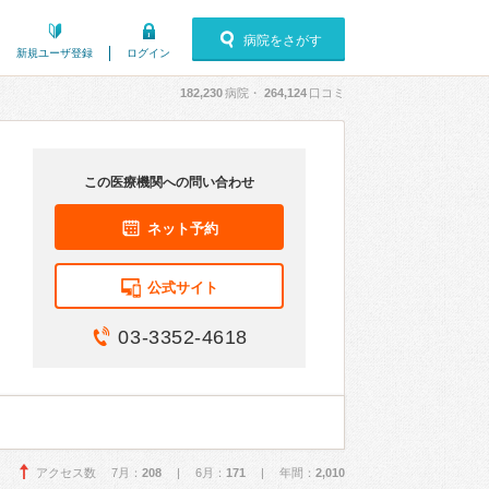
病院をさがす
新規ユーザ登録
ログイン
182,230
病院・
264,124
口コミ
この医療機関への問い合わせ
ネット予約
公式サイト
03-3352-4618
アクセス数 7月：
208
| 6月：
171
| 年間：
2,010