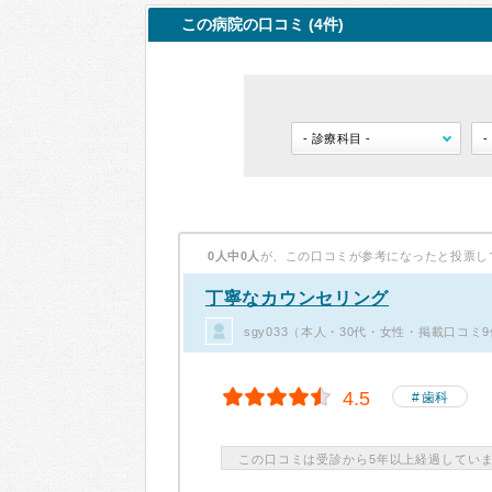
この病院の口コミ (4件)
0人中0人
が、この口コミが参考になったと投票し
丁寧なカウンセリング
sgy033（本人・30代・女性・掲載口コミ
4.5
歯科
この口コミは受診から5年以上経過してい