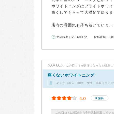
ホワイトニングはブライトホワイ
白くしてもらって大満足で帰りま
店内の雰囲気も落ち着いていま...
受診時期： 2016年12月
投稿時期： 20
3人中2人
が、この口コミが参考になったと投票し
痛くないホワイトニング
めるか（本人・30代・女性・掲載口コミ1
4.0
歯科
この口コミは受診から5年以上経過してい