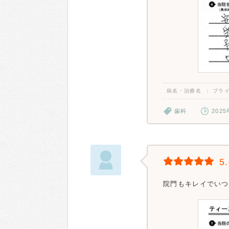
病名・治療名
ブラ
歯科
202
5
院門もキレイでいつ