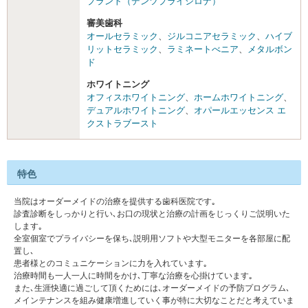
プラント（デンツプライシロナ）
審美歯科
オールセラミック
、
ジルコニアセラミック
、
ハイブ
リットセラミック
、
ラミネートべニア
、
メタルボン
ド
ホワイトニング
オフィスホワイトニング
、
ホームホワイトニング
、
デュアルホワイトニング
、
オパールエッセンス エ
クストラブースト
特色
当院はオーダーメイドの治療を提供する歯科医院です｡
診査診断をしっかりと行い､お口の現状と治療の計画をじっくりご説明いた
します｡
全室個室でプライバシーを保ち､説明用ソフトや大型モニターを各部屋に配
置し､
患者様とのコミュニケーションに力を入れています｡
治療時間も一人一人に時間をかけ､丁寧な治療を心掛けています｡
また､生涯快適に過ごして頂くためには､オーダーメイドの予防プログラム､
メインテナンスを組み健康増進していく事が特に大切なことだと考えていま