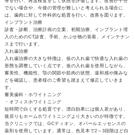
導を行い、再度検査をして状態を評価します。改善が十分
でない場合や、今後の管理が難しいと考えられる場合に
は、歯肉に対して外科的な処置を行い、改善を図ります。
インプラント治療
診査・診断、治療計画の立案、初期治療、インプラント埋
入のためのCT診査、手術、かぶせ物の装着、メインテナン
スまで行います。
入れ歯治療
入れ歯治療の大きな特徴は、仮の入れ歯で快適な入れ歯の
形態を調整していく点です。仮の入れ歯を使用しながら、
審美性、機能性、顎の関節や筋肉の状態、違和感や痛みな
どを確認し、患者様のご希望も踏まえて修正していきま
す。
審美歯科・ホワイトニング
・オフィスホワイトニング
短時間で白くする処置です。漂白効果には個人差があり、
後戻りもホームホワイトニングより大きいのが特徴です。
当クリニックでは、GCティオン、オパールエッセンスの
薬剤を使用しています。通常は、色見本で2～3段階ほど白