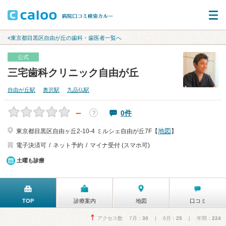
«東京都目黒区自由が丘の歯科・歯医者一覧へ
公式
三宅歯科クリニック自由が丘
自由が丘駅
奥沢駅
九品仏駅
－
0件
？
地図
東京都目黒区自由ヶ丘2-10-4 ミルシェ自由が丘7F【
】
電子決済可
ネット予約
マイナ受付 (スマホ可)
土曜も診療
TOP
診療案内
地図
口コミ
アクセス数 7月：
30
| 6月：
25
| 年間：
224