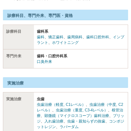
診療科目、専門外来、専門医・資格
診療科目
歯科系
歯科
、
矯正歯科
、
歯周病科
、
歯科口腔外科
、
インプ
ラント
、
ホワイトニング
専門外来
歯科・口腔外科系
口臭外来
実施治療
実施治療
虫歯
虫歯治療（軽度, C1レベル）
、
虫歯治療（中度, C2
レベル）
、
虫歯治療（重度, C3-4レベル）
、
根管治
療
、
顕微鏡（マイクロスコープ）歯科治療
、
ブリッ
ジ
、
入れ歯治療
、
虫歯・親知らずの抜歯
、
コンポジ
ットレジン
、
ラバーダム