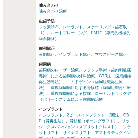
嚙み合わせ
噛み合わせ治療
虫歯予防
フッ素塗布
、
シーラント
、
スケーリング（歯石取
り）
、
ルートプレーニング
、
PMTC（専門的機械的
歯面掃除）
歯列矯正
表側矯正
、
インプラント矯正
、
マウスピース矯正
歯周病
歯周病のレーザー治療
、
フラップ手術（歯肉剥離掻
爬術）による歯周病の外科治療
、
GTR法（歯周組織
再生誘導法）
、
エムドゲイン（歯周組織再生療
法）
、
重度歯周病に対する骨移植（歯周組織再生療
法）
、
重度歯周病による抜歯
、
ローカルドラッグデ
リバリーシステムによる歯周病治療
インプラント
インプラント
、
2ピースインプラント
、
2回法
、
GB
R（骨再生法）
、
骨移植（ボーングラフト）
、
リッ
ジエクスパンジョン（スプリットクレスト）
、
ソケ
ットリフト
、
サイナスリフト
、
アストラテックイン