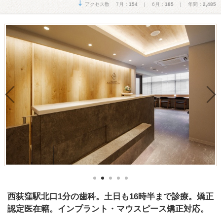
アクセス数 7月：
154
| 6月：
185
| 年間：
2,485
西荻窪駅北口1分の歯科。土日も16時半まで診療。矯正
認定医在籍。インプラント・マウスピース矯正対応。