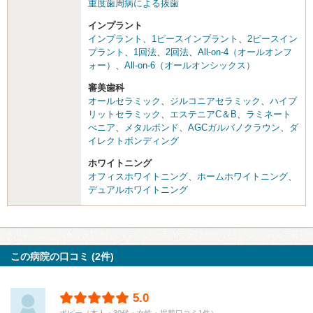
重度歯周病による抜歯
インプラント
インプラント
、
1ピースインプラント
、
2ピースイン
プラント
、
1回法
、
2回法
、
All-on-4（オールオンフ
ォー）
、
All-on-6（オールオンシックス）
審美歯科
オールセラミック
、
ジルコニアセラミック
、
ハイブ
リットセラミック
、
エステニアC＆B
、
ラミネート
べニア
、
メタルボンド
、
AGCガルバノクラウン
、
ダ
イレクトボンディング
ホワイトニング
オフィスホワイトニング
、
ホームホワイトニング
、
デュアルホワイトニング
この病院の口コミ (2件)
5.0
ポピー（本人・30代・女性・掲載口コミ1件）