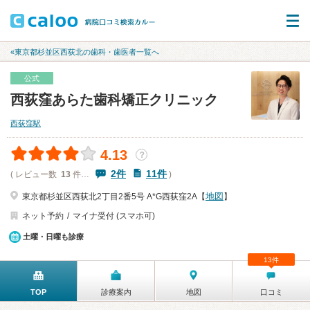
«東京都杉並区西荻北の歯科・歯医者一覧へ
公式
西荻窪あらた歯科矯正クリニック
西荻窪駅
4.13
？
2件
11件
( レビュー数
13
件…
)
地図
東京都杉並区西荻北2丁目2番5号 A*G西荻窪2A【
】
ネット予約
マイナ受付 (スマホ可)
土曜・日曜も診療
13件
TOP
診療案内
地図
口コミ