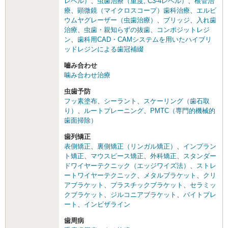
レベル）
、
虫歯治療（重度, C3-4レベル）
、
根管治
療
、
顕微鏡（マイクロスコープ）歯科治療
、
エルビ
ウムヤグレーザー（虫歯治療）
、
ブリッジ
、
入れ歯
治療
、
虫歯・親知らずの抜歯
、
コンポジットレジ
ン
、
歯科用CAD・CAMシステムを用いたハイブリ
ッドレジンによる歯冠補綴
嚙み合わせ
噛み合わせ治療
虫歯予防
フッ素塗布
、
シーラント
、
スケーリング（歯石取
り）
、
ルートプレーニング
、
PMTC（専門的機械的
歯面掃除）
歯列矯正
表側矯正
、
裏側矯正（リンガル矯正）
、
インプラン
ト矯正
、
マウスピース矯正
、
外科矯正
、
スタンダー
ドワイヤーテクニック（エッジワイズ法）
、
ストレ
ートワイヤーテクニック
、
メタルブラケット
、
クリ
アブラケット
、
プラスチックブラケット
、
セラミッ
クブラケット
、
ジルコニアブラケット
、
バイトプレ
ート
、
インビザライン
歯周病