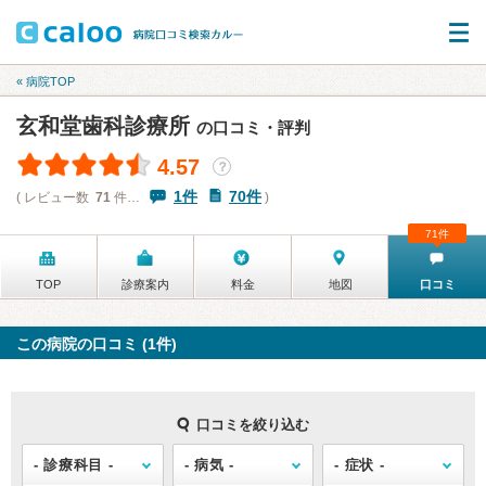
« 病院TOP
玄和堂歯科診療所
の口コミ・評判
4.57
？
1件
70件
( レビュー数
71
件…
)
71件
TOP
診療案内
料金
地図
口コミ
この病院の口コミ (1件)
口コミを絞り込む