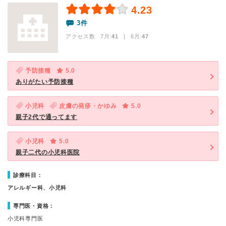
4.23
3件
アクセス数 7月:
41
| 6月:
47
予防接種
5.0
ありがたい予防接種
小児科
皮膚の発疹・かゆみ
5.0
親子2代で通ってます
小児科
5.0
親子二代の小児科医院
診療科目：
アレルギー科、小児科
専門医・資格：
小児科専門医