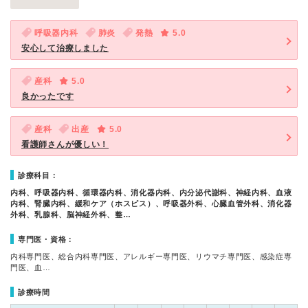
呼吸器内科
肺炎
発熱
5.0
安心して治療しました
産科
5.0
良かったです
産科
出産
5.0
看護師さんが優しい！
診療科目：
内科、呼吸器内科、循環器内科、消化器内科、内分泌代謝科、神経内科、血液
内科、腎臓内科、緩和ケア（ホスピス）、呼吸器外科、心臓血管外科、消化器
外科、乳腺科、脳神経外科、整…
専門医・資格：
内科専門医、総合内科専門医、アレルギー専門医、リウマチ専門医、感染症専
門医、血…
診療時間