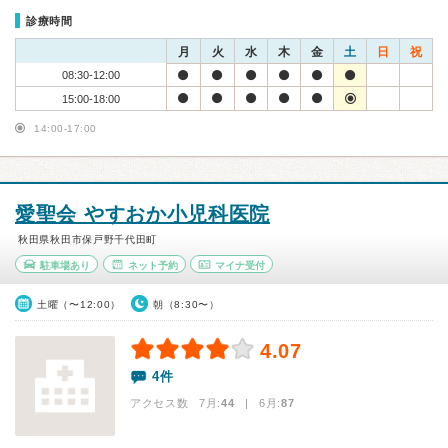
診療時間
月
火
水
木
金
土
日
祝
08:30-12:00
15:00-18:00
14:00-17:00
愛聖会 やすおか小児科医院
秋田県秋田市保戸野千代田町
駐車場あり
ネット予約
マイナ受付
土曜（〜12:00）
朝（8:30〜）
4.07
4件
アクセス数 7月:
44
| 6月:
87