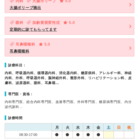
内科
大腸ポリープ
5.0
大腸ポリープ摘出
眼科
加齢黄斑変性症
5.0
定期的に診てもらってます
耳鼻咽喉科
5.0
耳鼻咽喉科
診療科目：
内科、呼吸器内科、循環器内科、消化器内科、糖尿病科、アレルギー科、神経
内科、外科、呼吸器外科、脳神経外科、整形外科、リハビリテーション科、皮
膚科、泌尿器科、眼科、耳鼻咽…
専門医・資格：
内科専門医、総合内科専門医、血液専門医、外科専門医、糖尿病専門医、内分
泌代謝科…
診療時間
月
火
水
木
金
土
日
祝
08:30-17:00