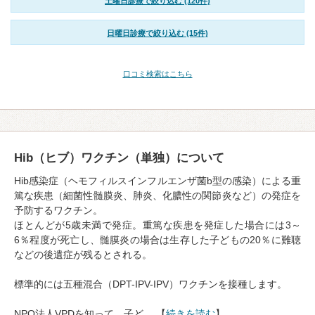
土曜日診療で絞り込む (120件)
日曜日診療で絞り込む (15件)
口コミ検索はこちら
Hib（ヒブ）ワクチン（単独）について
Hib感染症（ヘモフィルスインフルエンザ菌b型の感染）による重
篤な疾患（細菌性髄膜炎、肺炎、化膿性の関節炎など）の発症を
予防するワクチン。
ほとんどが5歳未満で発症。重篤な疾患を発症した場合には3～
6％程度が死亡し、髄膜炎の場合は生存した子どもの20％に難聴
などの後遺症が残るとされる。
標準的には五種混合（DPT-IPV-IPV）ワクチンを接種します。
NPO法人VPDを知って、子ど… 【
続きを読む
】