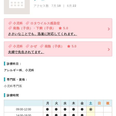
アクセス数 7月:
18
| 6月:
22
小児科
ロタウイルス感染症
発熱（子供）・下痢（子供）
5.0
ささいなことでも、迅速に対応してくれます。
小児科
かぜ
発熱（子供）
5.0
夫婦で先生されてます。
診療科目：
アレルギー科、小児科
専門医・資格：
小児科専門医
診療時間
月
火
水
木
金
土
日
祝
09:00-12:00
14:00-18:00