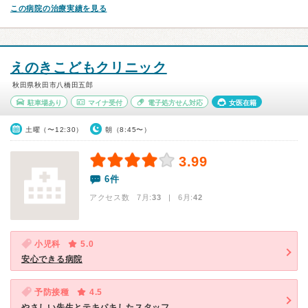
この病院の治療実績を見る
えのきこどもクリニック
秋田県秋田市八橋田五郎
駐車場あり
マイナ受付
電子処方せん対応
女医在籍
土曜（〜12:30）
朝（8:45〜）
3.99
6件
アクセス数 7月:
33
| 6月:
42
小児科
5.0
安心できる病院
予防接種
4.5
やさしい先生とテキパキしたスタッフ