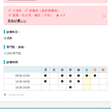
小児科
胃腸炎（急性胃腸炎）
腹痛・吐き気・嘔吐（子供）
4.0
先生が優しい
診療科目：
小児科
専門医・資格：
小児科専門医
診療時間
月
火
水
木
金
土
日
祝
09:00-12:00
14:30-18:00
18:30-20:00
16:00-18:00