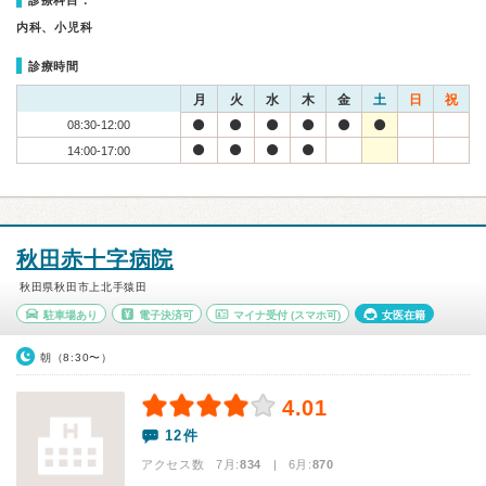
診療科目：
内科、小児科
診療時間
月
火
水
木
金
土
日
祝
08:30-12:00
14:00-17:00
秋田赤十字病院
秋田県秋田市上北手猿田
駐車場あり
電子決済可
マイナ受付
(スマホ可)
女医在籍
朝（8:30〜）
4.01
12件
アクセス数 7月:
834
| 6月:
870