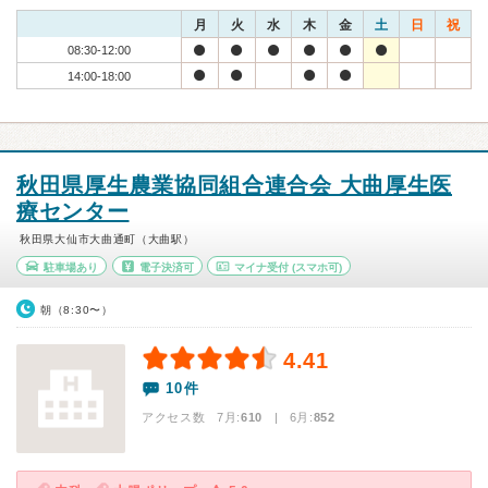
月
火
水
木
金
土
日
祝
08:30-12:00
14:00-18:00
秋田県厚生農業協同組合連合会 大曲厚生医
療センター
秋田県大仙市大曲通町（大曲駅）
駐車場あり
電子決済可
マイナ受付
(スマホ可)
朝（8:30〜）
4.41
10件
アクセス数 7月:
610
| 6月:
852