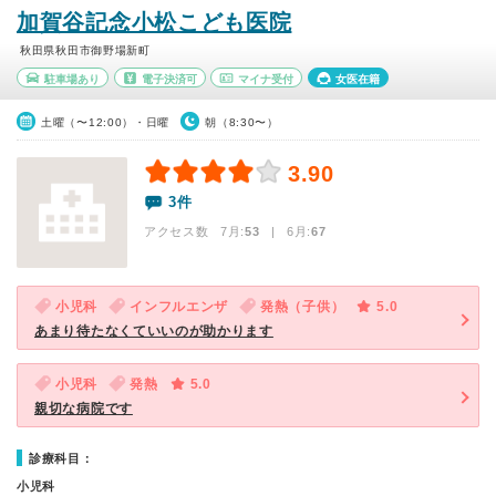
加賀谷記念小松こども医院
秋田県秋田市御野場新町
駐車場あり
電子決済可
マイナ受付
女医在籍
土曜（〜12:00）・日曜
朝（8:30〜）
3.90
3件
アクセス数 7月:
53
| 6月:
67
小児科
インフルエンザ
発熱（子供）
5.0
あまり待たなくていいのが助かります
小児科
発熱
5.0
親切な病院です
診療科目：
小児科