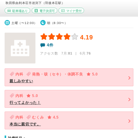
秋田県由利本荘市岩渕下（羽後本荘駅）
駐車場あり
電子決済可
マイナ受付
土曜（〜12:00）
朝（8:30〜）
4.19
4件
アクセス数 7月:
81
| 6月:
76
内科
発熱・咳（セキ）・体調不良
5.0
親しみやすい
内科
5.0
行ってよかった！
内科
むくみ
4.5
本当に親切です。