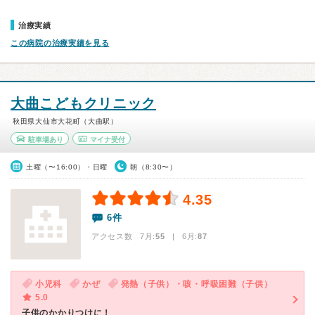
治療実績
この病院の治療実績を見る
大曲こどもクリニック
秋田県大仙市大花町（大曲駅）
駐車場あり
マイナ受付
土曜（〜16:00）・日曜
朝（8:30〜）
4.35
6件
アクセス数 7月:
55
| 6月:
87
小児科
かぜ
発熱（子供）・咳・呼吸困難（子供）
5.0
子供のかかりつけに！