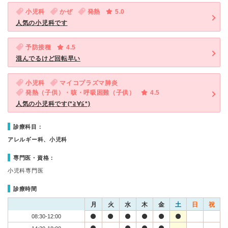
小児科
かぜ
発熱
5.0
人気の小児科です
予防接種
4.5
混んでるけど回転早い
小児科
マイコプラズマ肺炎
発熱（子供）・咳・呼吸困難（子供）
4.5
人気の小児科です(*≧∀≦*)
診療科目：
アレルギー科、小児科
専門医・資格：
小児科専門医
診療時間
月
火
水
木
金
土
日
祝
08:30-12:00