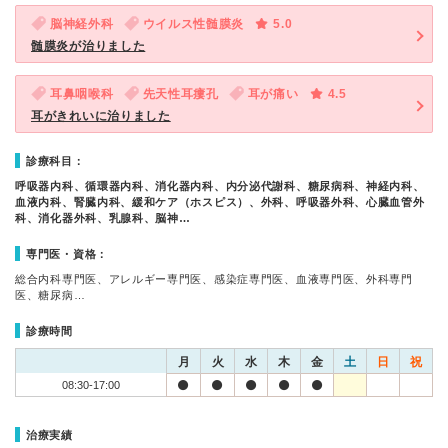
脳神経外科
ウイルス性髄膜炎
5.0
髄膜炎が治りました
耳鼻咽喉科
先天性耳瘻孔
耳が痛い
4.5
耳がきれいに治りました
診療科目：
呼吸器内科、循環器内科、消化器内科、内分泌代謝科、糖尿病科、神経内科、
血液内科、腎臓内科、緩和ケア（ホスピス）、外科、呼吸器外科、心臓血管外
科、消化器外科、乳腺科、脳神…
専門医・資格：
総合内科専門医、アレルギー専門医、感染症専門医、血液専門医、外科専門
医、糖尿病…
診療時間
月
火
水
木
金
土
日
祝
08:30-17:00
治療実績