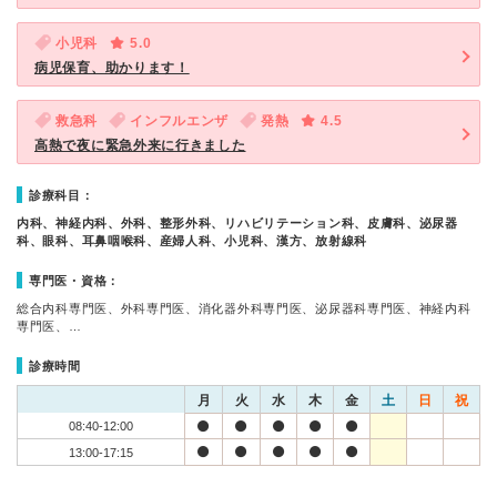
小児科
5.0
病児保育、助かります！
救急科
インフルエンザ
発熱
4.5
高熱で夜に緊急外来に行きました
診療科目：
内科、神経内科、外科、整形外科、リハビリテーション科、皮膚科、泌尿器
科、眼科、耳鼻咽喉科、産婦人科、小児科、漢方、放射線科
専門医・資格：
総合内科専門医、外科専門医、消化器外科専門医、泌尿器科専門医、神経内科
専門医、…
診療時間
月
火
水
木
金
土
日
祝
08:40-12:00
13:00-17:15