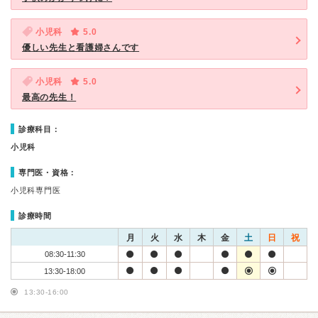
小児科
5.0
優しい先生と看護婦さんです
小児科
5.0
最高の先生！
診療科目：
小児科
専門医・資格：
小児科専門医
診療時間
月
火
水
木
金
土
日
祝
08:30-11:30
13:30-18:00
13:30-16:00