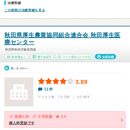
治療実績
この病院の治療実績を見る
秋田県厚生農業協同組合連合会 秋田厚生医
療センター
秋田県秋田市飯島西袋
駐車場あり
電子決済可
マイナ受付
(スマホ可)
女医在籍
朝（8:30〜）
3.89
11件
アクセス数 7月:
727
| 6月:
973
産婦人科
子宮筋腫
5.0
婦人科受診です