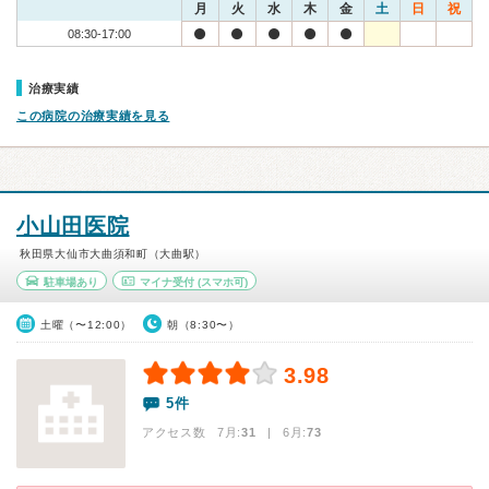
月
火
水
木
金
土
日
祝
08:30-17:00
治療実績
この病院の治療実績を見る
小山田医院
秋田県大仙市大曲須和町（大曲駅）
駐車場あり
マイナ受付
(スマホ可)
土曜（〜12:00）
朝（8:30〜）
3.98
5件
アクセス数 7月:
31
| 6月:
73