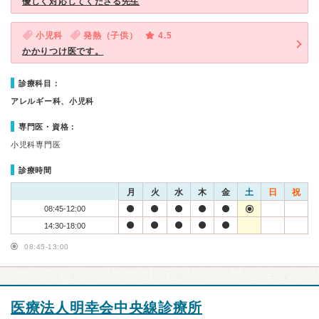
優しく対応してくださる先生
小児科
発熱（子供）
4.5
かかりつけ医です。
診療科目：
アレルギー科、小児科
専門医・資格：
小児科専門医
診療時間
月
火
水
木
金
土
日
祝
08:45-12:00
14:30-18:00
08:45-13:00
医療法人明幸会中央線診療所