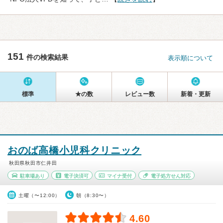
151
件の検索結果
表示順について
標準
★の数
レビュー数
新着・更新
おのば高橋小児科クリニック
秋田県秋田市仁井田
駐車場あり
電子決済可
マイナ受付
電子処方せん対応
土曜（〜12:00）
朝（8:30〜）
4.60