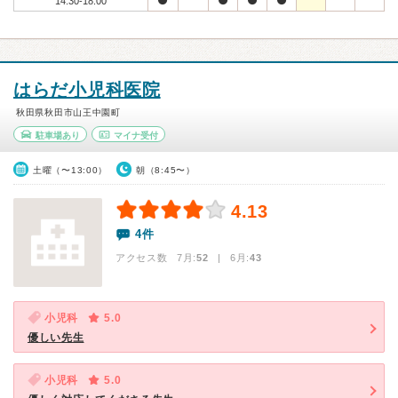
14:30-18:00
はらだ小児科医院
秋田県秋田市山王中園町
駐車場あり
マイナ受付
土曜（〜13:00）
朝（8:45〜）
4.13
4件
アクセス数 7月:
52
| 6月:
43
小児科
5.0
優しい先生
小児科
5.0