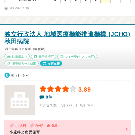
09:00-12:30
独立行政法人 地域医療機能推進機構 (JCHO)
秋田病院
秋田県能代市緑町（能代駅）
駐車場あり
電子決済可
マイナ受付
(スマホ可)
電子処方せん対応
女医在籍
朝（8:40〜）
3.89
8件
アクセス数 7月:
277
| 6月:
379
小児科
かぜ
5.0
小児科と病児保育