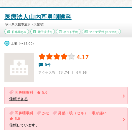
医療法人山内耳鼻咽喉科
秋田県大館市清水（大館駅）
駐車場あり
電子決済可
ネット予約
マイナ受付
(スマホ可)
土曜（〜12:00）
4.17
5件
アクセス数 7月:
74
| 6月:
98
耳鼻咽喉科
5.0
信頼できる
耳鼻咽喉科
かぜ
発熱・咳（セキ）・喉が痛い
5.0
信頼しています。