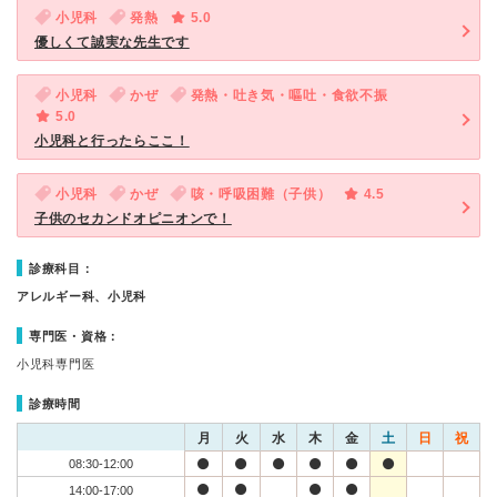
小児科
発熱
5.0
優しくて誠実な先生です
小児科
かぜ
発熱・吐き気・嘔吐・食欲不振
5.0
小児科と行ったらここ！
小児科
かぜ
咳・呼吸困難（子供）
4.5
子供のセカンドオピニオンで！
診療科目：
アレルギー科、小児科
専門医・資格：
小児科専門医
診療時間
月
火
水
木
金
土
日
祝
08:30-12:00
14:00-17:00