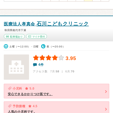
石川こどもクリニック
医療法人孝真会
秋田県能代市下瀬
駐車場あり
マイナ受付
土曜（〜12:00）・日曜
夜（〜20:00）
3.95
4件
アクセス数 7月:
58
| 6月:
70
小児科
5.0
安心できるかかりつけ医です。
予防接種
4.5
人気の小児科です。