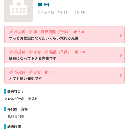
9件
アクセス数 7月:
76
| 6月:
79
小児科
咳・呼吸困難（子供）
5.0
ずっとお世話になりたいくらい頼れる先生
小児科
かぜ
発熱（子供）
5.0
親身になって下さる先生です
小児科
かぜ
5.0
とても良い先生です
診療科目：
アレルギー科、小児科
専門医・資格：
小児科専門医
診療時間