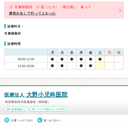
耳鼻咽喉科
咳（セキ）・喉が痛い
4.5
勇気を出して行ってよかった
診療科目：
耳鼻咽喉科
診療時間
月
火
水
木
金
土
日
祝
09:00-12:00
14:00-18:00
大野小児科医院
医療法人
秋田県秋田市南通築地（秋田駅）
駐車場あり
マイナ受付
(スマホ可)
土曜（〜17:00）
朝（8:30〜）