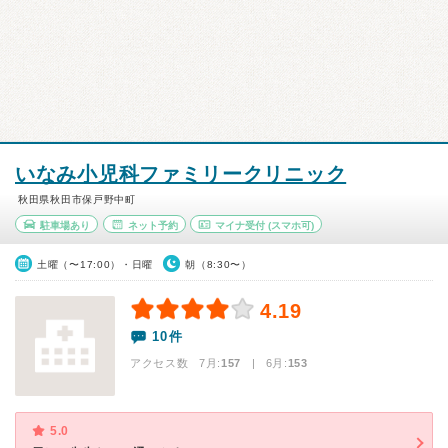
いなみ小児科ファミリークリニック
秋田県秋田市保戸野中町
駐車場あり
ネット予約
マイナ受付
(スマホ可)
土曜（〜17:00）・日曜
朝（8:30〜）
4.19
10件
アクセス数 7月:
157
| 6月:
153
5.0