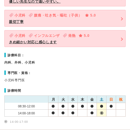
優しい先生なので通いやすい。
小児科
腹痛・吐き気・嘔吐（子供）
5.0
親切丁寧
小児科
インフルエンザ
発熱
5.0
きめ細かい対応に感心します
診療科目：
内科、外科、小児科
専門医・資格：
小児科専門医
診療時間
月
火
水
木
金
土
日
祝
08:30-12:00
14:00-18:00
14:00-17:00