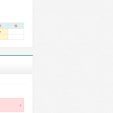
日
祝
●