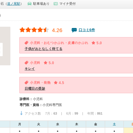
滑石（
道ノ尾駅
）
駐車場あり
マイナ受付
0）
4.26
口コミ6件
小児科・おむつかぶれ・皮膚のかぶれ
5.0
子供がおとなしく待てる
小児科
5.0
キレイ
小児科・発熱
4.5
日曜日の受診
診療科：
小児科
専門医・資格：
小児科専門医
アクセス数 7月：
63
| 6月：
99
| 年間：
861
月
火
水
木
金
土
●
●
●
●
●
●