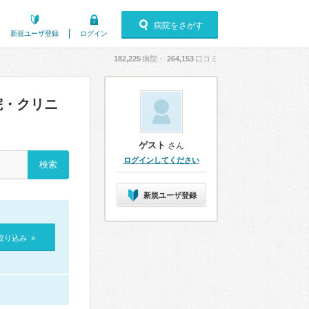
病院をさがす
新規ユーザ登録
ログイン
182,225
病院・
264,153
口コミ
院・クリニ
ゲスト
さん
ログインしてください
新規ユーザ登録
絞り込み »