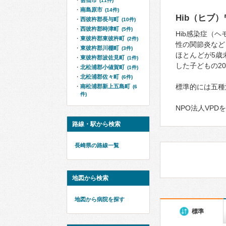
雲仙市
(11件)
南島原市
(14件)
Hib（ヒブ
西彼杵郡長与町
(10件)
西彼杵郡時津町
(5件)
Hib感染症（
東彼杵郡東彼杵町
(2件)
性の関節炎など
東彼杵郡川棚町
(3件)
ほとんどが5歳
東彼杵郡波佐見町
(1件)
した子どもの2
北松浦郡小値賀町
(1件)
北松浦郡佐々町
(6件)
標準的には五種混
南松浦郡新上五島町
(6
件)
NPO法人VPD
路線・駅から検索
長崎県の路線一覧
地図から検索
地図から病院を探す
標準