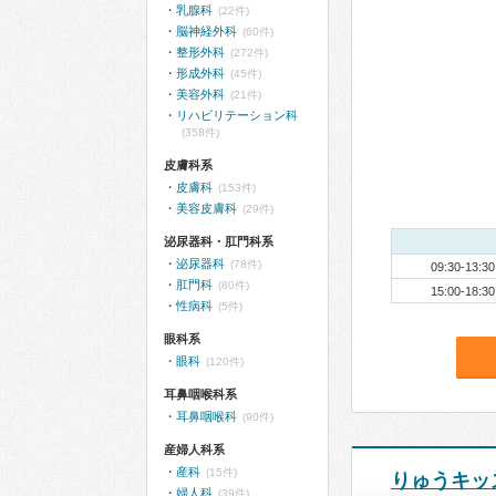
乳腺科
(22件)
脳神経外科
(60件)
整形外科
(272件)
形成外科
(45件)
美容外科
(21件)
リハビリテーション科
(358件)
皮膚科系
皮膚科
(153件)
美容皮膚科
(29件)
泌尿器科・肛門科系
泌尿器科
(78件)
09:30-13:30
肛門科
(80件)
15:00-18:30
性病科
(5件)
眼科系
眼科
(120件)
耳鼻咽喉科系
耳鼻咽喉科
(90件)
産婦人科系
産科
(15件)
りゅうキッ
婦人科
(39件)