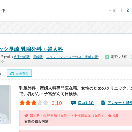
« 前
1
2
3件中
ニック長崎 乳腺外科・婦人科
八千代町（
八千代町駅
、
長崎駅
、
スタジアムシティサウス（宝町）駅
）
電子決済可
対応
女医在籍
0）
乳腺外科・産婦人科専門医在籍。女性のためのクリニック。土
で。乳がん・子宮がん同日検診。
3.10
口コミ3件
アンケート15
婦人科・生理不順（女性）・不性器出血（女性）
4.5
女性の総合病院！