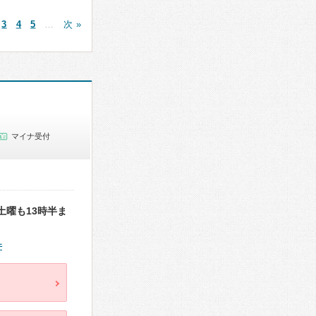
3
4
5
…
次 »
マイナ受付
曜も13時半ま
件