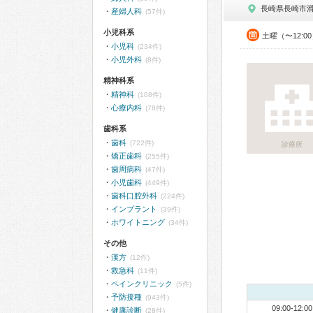
長崎県長崎市
産婦人科
(57件)
小児科系
土曜（〜12:0
小児科
(234件)
小児外科
(8件)
精神科系
精神科
(108件)
心療内科
(78件)
歯科系
歯科
(722件)
診療所
矯正歯科
(255件)
歯周病科
(47件)
小児歯科
(449件)
歯科口腔外科
(224件)
インプラント
(39件)
ホワイトニング
(34件)
その他
漢方
(12件)
救急科
(11件)
ペインクリニック
(5件)
予防接種
(943件)
09:00-12:00
健康診断
(28件)