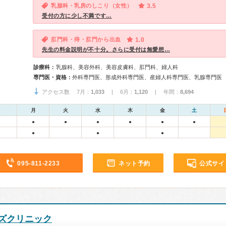
乳腺科・乳房のしこり（女性）
3.5
受付の方に少し不満です…
肛門科・痔・肛門から出血
1.0
先生の料金説明が不十分。さらに受付は無愛想…
診療科：
乳腺科、美容外科、美容皮膚科、肛門科、婦人科
専門医・資格：
外科専門医、形成外科専門医、産婦人科専門医、乳腺専門医
アクセス数 7月：
1,033
| 6月：
1,120
| 年間：
8,694
月
火
水
木
金
土
●
●
●
●
●
●
●
●
●
095-811-2233
ネット予約
公式サイ
ズクリニック