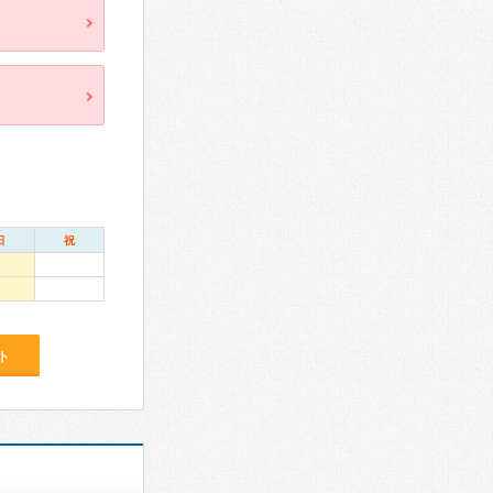
日
祝
ト