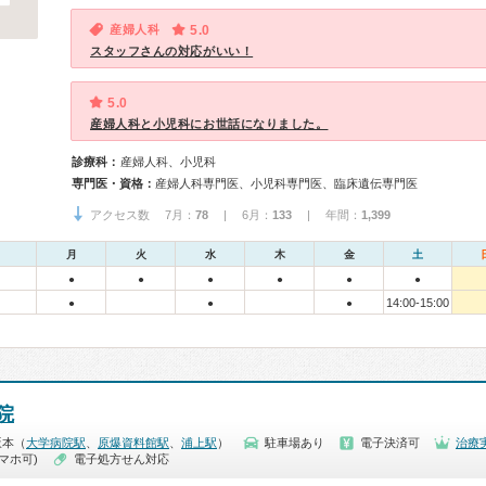
産婦人科
5.0
スタッフさんの対応がいい！
5.0
産婦人科と小児科にお世話になりました。
診療科：
産婦人科、小児科
専門医・資格：
産婦人科専門医、小児科専門医、臨床遺伝専門医
アクセス数 7月：
78
| 6月：
133
| 年間：
1,399
月
火
水
木
金
土
●
●
●
●
●
●
14:00-15:00
●
●
●
院
坂本（
大学病院駅
、
原爆資料館駅
、
浦上駅
）
駐車場あり
電子決済可
治療
マホ可)
電子処方せん対応