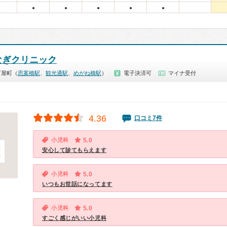
●
●
●
●
●
なぎクリニック
万屋町（
思案橋駅
、
観光通駅
、
めがね橋駅
）
電子決済可
マイナ受付
4.36
口コミ7件
小児科
5.0
安心して診てもらえます
小児科
5.0
いつもお世話になってます
小児科
5.0
すごく感じがいい小児科