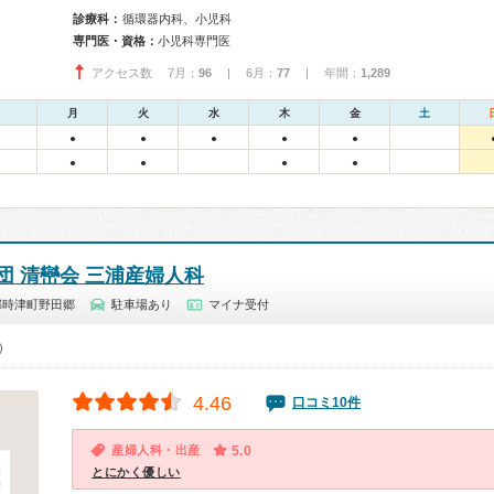
診療科：
循環器内科、小児科
専門医・資格：
小児科専門医
アクセス数 7月：
96
| 6月：
77
| 年間：
1,289
月
火
水
木
金
土
●
●
●
●
●
●
●
●
●
団 清巒会 三浦産婦人科
郡時津町野田郷
駐車場あり
マイナ受付
0）
4.46
口コミ10件
産婦人科・出産
5.0
とにかく優しい