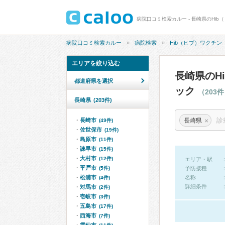
病院口コミ検索カルー
病院検索
Hib（ヒブ）ワクチン
エリアを絞り込む
長崎県のH
都道府県を選択
ック
（203
長崎県
(203件)
×
長崎県
長崎市
(49件)
佐世保市
(19件)
島原市
(11件)
諫早市
(15件)
大村市
(12件)
エリア・駅
平戸市
(5件)
予防接種
松浦市
名称
(4件)
詳細条件
対馬市
(2件)
壱岐市
(3件)
五島市
(17件)
西海市
(7件)