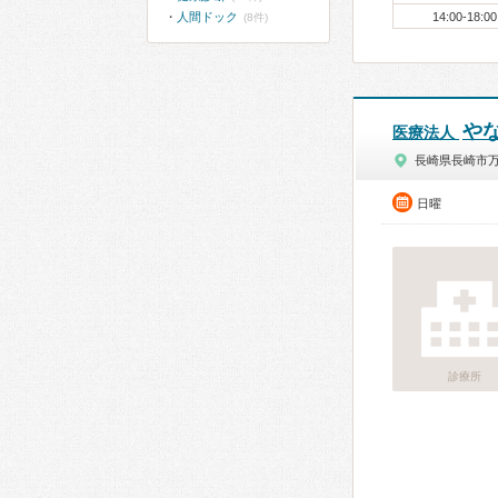
人間ドック
14:00-18:00
(8件)
や
医療法人
長崎県長崎市
日曜
診療所