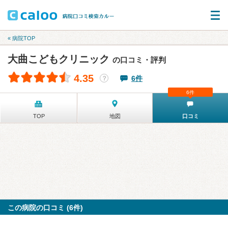
« 病院TOP
大曲こどもクリニック
の口コミ・評判
4.35
6件
？
6件
TOP
地図
口コミ
この病院の口コミ (6件)