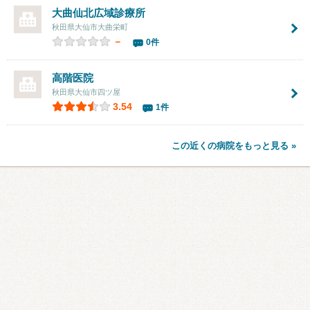
大曲仙北広域診療所
秋田県大仙市大曲栄町
－
0件
高階医院
秋田県大仙市四ツ屋
3.54
1件
この近くの病院をもっと見る »