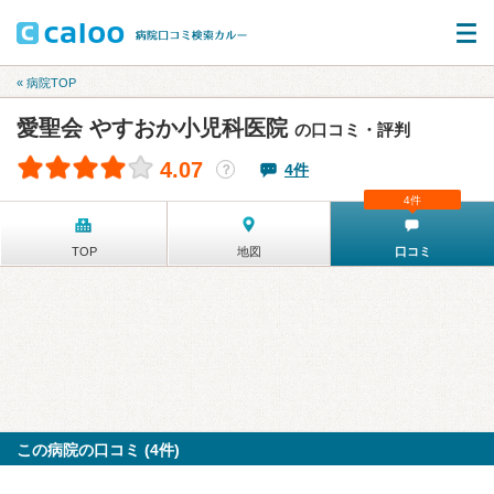
« 病院TOP
愛聖会 やすおか小児科医院
の口コミ・評判
4.07
4件
？
4件
TOP
地図
口コミ
この病院の口コミ (4件)