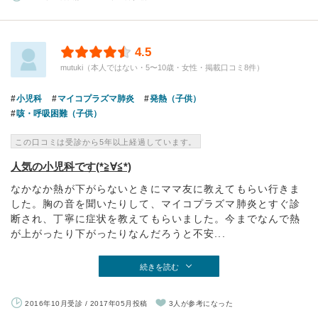
4.5
mutuki（本人ではない・5〜10歳・女性・掲載口コミ8件）
小児科
マイコプラズマ肺炎
発熱（子供）
咳・呼吸困難（子供）
この口コミは受診から5年以上経過しています。
人気の小児科です(*≧∀≦*)
なかなか熱が下がらないときにママ友に教えてもらい行きま
した。胸の音を聞いたりして、マイコプラズマ肺炎とすぐ診
断され、丁寧に症状を教えてもらいました。今までなんで熱
が上がったり下がったりなんだろうと不安...
続きを読む
2016年10月受診 / 2017年05月投稿
3人が参考になった