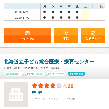
月
火
水
木
金
土
日
祝
08:45-12:00
13:30-17:00
ネット予約
電話
公式サイト
北海道立子ども総合医療・療育センター
北海道札幌市手稲区金山一条（星置駅、稲穂駅）
駐車場あり
電子決済可
マイナ受付
女医在籍
4.20
3件
アクセス数 7月:
413
| 6月:
479