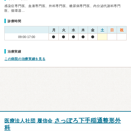
感染症専門医、血液専門医、外科専門医、糖尿病専門医、内分泌代謝科専門
医、循環器…
診療時間
月
火
水
木
金
土
日
祝
09:00-17:00
治療実績
この病院の治療実績を見る
さっぽろ下手稲通整形外
医療法人社団 履信会
科