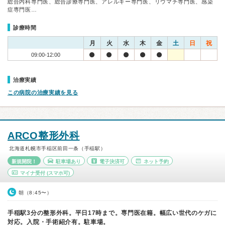
総合内科専門医、総合診療専門医、アレルギー専門医、リウマチ専門医、感染
症専門医…
診療時間
月
火
水
木
金
土
日
祝
09:00-12:00
治療実績
この病院の治療実績を見る
ARCO整形外科
北海道札幌市手稲区前田一条（手稲駅）
新規開院！
駐車場あり
電子決済可
ネット予約
マイナ受付
(スマホ可)
朝（8:45〜）
手稲駅3分の整形外科。平日17時まで。専門医在籍。幅広い世代のケガに
対応。入院・手術紹介有。駐車場。