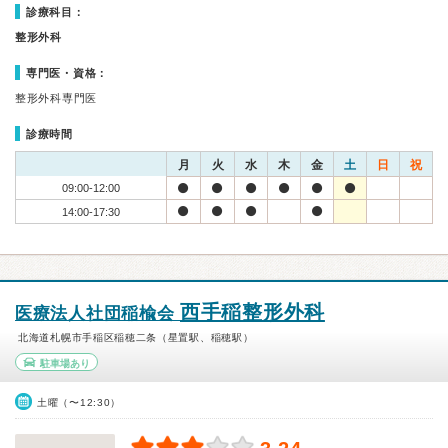
診療科目：
整形外科
専門医・資格：
整形外科専門医
診療時間
月
火
水
木
金
土
日
祝
09:00-12:00
14:00-17:30
西手稲整形外科
医療法人社団稲楡会
北海道札幌市手稲区稲穂二条（星置駅、稲穂駅）
駐車場あり
土曜（〜12:30）