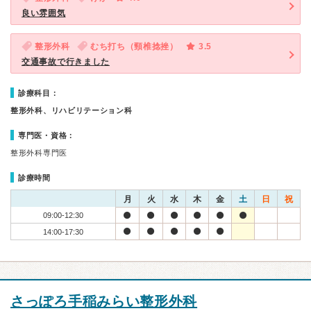
良い雰囲気
整形外科
むち打ち（頸椎捻挫）
3.5
交通事故で行きました
診療科目：
整形外科、リハビリテーション科
専門医・資格：
整形外科専門医
診療時間
月
火
水
木
金
土
日
祝
09:00-12:30
14:00-17:30
さっぽろ手稲みらい整形外科