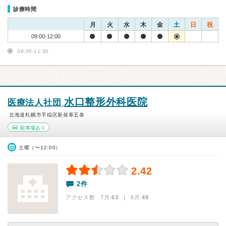
診療時間
月
火
水
木
金
土
日
祝
09:00-12:00
09:00-11:30
水口整形外科医院
医療法人社団
北海道札幌市手稲区新発寒五条
駐車場あり
土曜（〜12:00）
2.42
2件
アクセス数 7月:
63
| 6月:
49