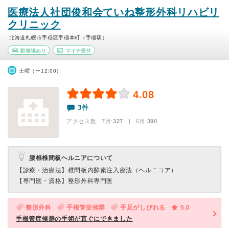
医療法人社団俊和会ていね整形外科リハビリ
クリニック
北海道札幌市手稲区手稲本町（手稲駅）
駐車場あり
マイナ受付
土曜（〜12:00）
4.08
3件
アクセス数 7月:
327
| 6月:
390
腰椎椎間板ヘルニアについて
【診療・治療法】
椎間板内酵素注入療法（ヘルニコア）
【専門医・資格】
整形外科専門医
整形外科
手根管症候群
手足がしびれる
5.0
手根管症候群の手術が直ぐにできました