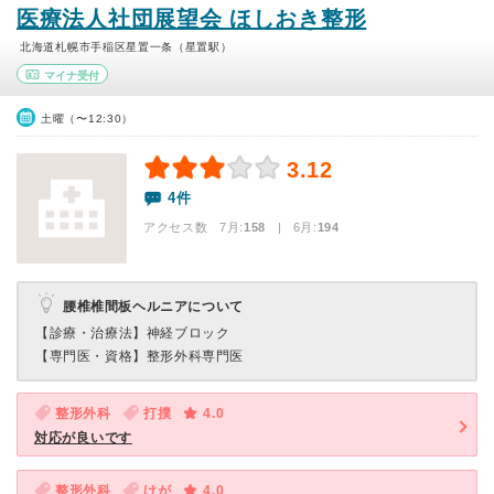
医療法人社団展望会 ほしおき整形
北海道札幌市手稲区星置一条（星置駅）
マイナ受付
土曜（〜12:30）
3.12
4件
アクセス数 7月:
158
| 6月:
194
腰椎椎間板ヘルニアについて
【診療・治療法】
神経ブロック
【専門医・資格】
整形外科専門医
整形外科
打撲
4.0
対応が良いです
整形外科
けが
4.0