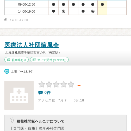
09:00-12:30
14:00-19:00
14:00-17:30
医療法人社団暄風会
北海道札幌市手稲区西宮の沢（発寒駅）
駐車場あり
マイナ受付
(スマホ可)
土曜（〜12:30）
－
0件
アクセス数 7月:
7
| 6月:
18
腰椎椎間板ヘルニアについて
【専門医・資格】
整形外科専門医