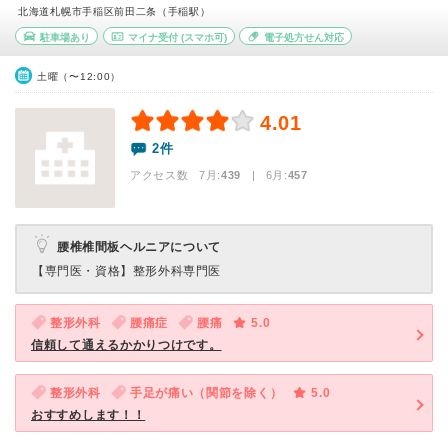
北海道札幌市手稲区前田二条（手稲駅）
駐車場あり
マイナ受付
(スマホ可)
電子処方せん対応
土曜（〜12:00）
4.01
2件
アクセス数 7月:
439
| 6月:
457
腰椎椎間板ヘルニアについて
【専門医・資格】
整形外科専門医
整形外科
腰痛症
腰痛
5.0
信頼して通えるかかりつけです。
整形外科
手足が痛い（関節を除く）
5.0
おすすめします！！