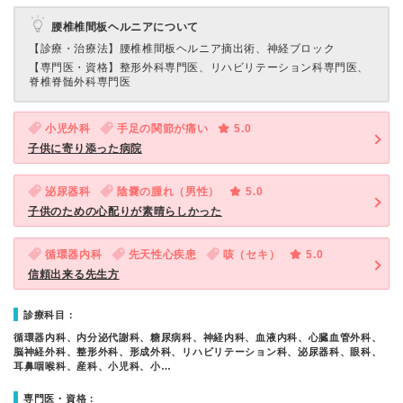
腰椎椎間板ヘルニアについて
【診療・治療法】
腰椎椎間板ヘルニア摘出術、神経ブロック
【専門医・資格】
整形外科専門医、リハビリテーション科専門医、
脊椎脊髄外科専門医
小児外科
手足の関節が痛い
5.0
子供に寄り添った病院
泌尿器科
陰嚢の腫れ（男性）
5.0
子供のための心配りが素晴らしかった
循環器内科
先天性心疾患
咳（セキ）
5.0
信頼出来る先生方
診療科目：
循環器内科、内分泌代謝科、糖尿病科、神経内科、血液内科、心臓血管外科、
脳神経外科、整形外科、形成外科、リハビリテーション科、泌尿器科、眼科、
耳鼻咽喉科、産科、小児科、小…
専門医・資格：