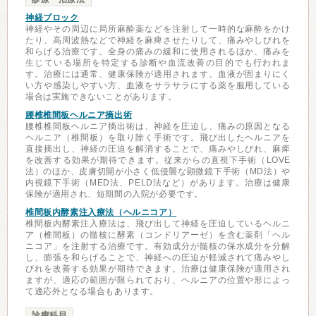
神経ブロック
神経やその周辺に局所麻酔薬などを注射して一時的な麻酔をかけ
たり、高周波熱などで神経を麻痺させたりして、痛みやしびれを
和らげる治療です。全身の痛みの緩和に使用されるほか、痛みを
生じている場所を特定する診断や血流改善の目的でも行われま
す。治療には通常、健康保険が適用されます。血液が固まりにく
い方や感染しやすい方、血液をサラサラにする薬を服用している
場合は実施できないことがあります。
腰椎椎間板ヘルニア摘出術
腰椎椎間板ヘルニア摘出術は、神経を圧迫し、痛みの原因となる
ヘルニア（椎間板）を取り除く手術です。飛び出したヘルニアを
直接摘出し、神経の圧迫を解消することで、痛みやしびれ、麻痺
を改善する効果が期待できます。従来からの直視下手術（LOVE
法）のほか、皮膚切開が小さく低侵襲な顕微鏡下手術（MD法）や
内視鏡下手術（MED法、PELD法など）があります。治療は健康
保険が適用され、短期間の入院が必要です。
椎間板内酵素注入療法（ヘルニコア）
椎間板内酵素注入療法は、飛び出して神経を圧迫しているヘルニ
ア（椎間板）の髄核に酵素（コンドリアーゼ）を含む薬剤「ヘル
ニコア」を注射する治療です。有効成分が髄核の保水成分を分解
し、膨張を和らげることで、神経への圧迫が軽減されて痛みやし
びれを改善する効果が期待できます。治療は健康保険が適用され
ますが、適応の範囲が限られており、ヘルニアの位置や形によっ
て適応外となる場合もあります。
診療科目