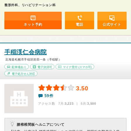
整形外科、リハビリテーション科
ネット予約
電話
公式サイト
手稲渓仁会病院
北海道札幌市手稲区前田一条（手稲駅）
駐車場あり
電子決済可
マイナ受付
(スマホ可)
電子処方せん対応
3.50
59件
アクセス数 7月:
3,223
| 6月:
3,500
腰椎椎間板ヘルニアについて