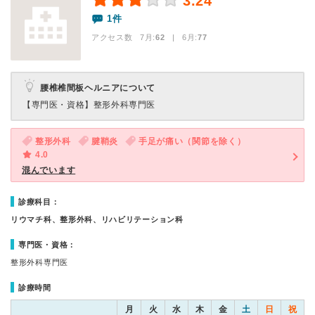
3.24
1件
アクセス数 7月:
62
| 6月:
77
腰椎椎間板ヘルニアについて
【専門医・資格】
整形外科専門医
整形外科
腱鞘炎
手足が痛い（関節を除く）
4.0
混んでいます
診療科目：
リウマチ科、整形外科、リハビリテーション科
専門医・資格：
整形外科専門医
診療時間
月
火
水
木
金
土
日
祝