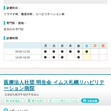
診療科目：
リウマチ科、整形外科、リハビリテーション科
専門医・資格：
整形外科専門医
診療時間
月
火
水
木
金
土
日
祝
09:00-12:30
14:00-18:30
医療法人社団 明生会 イムス札幌リハビリテ
ーション病院
北海道札幌市手稲区手稲金山
駐車場あり
電子決済可
マイナ受付
(スマホ可)
女医在籍
土曜（〜11:30）