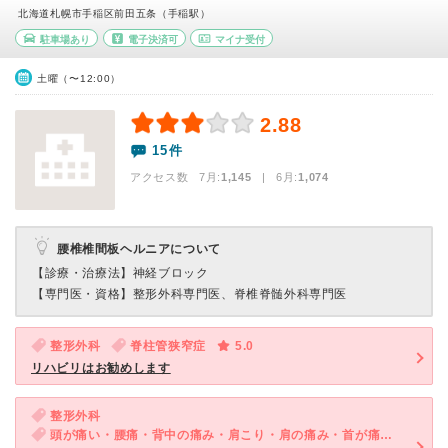
北海道札幌市手稲区前田五条（手稲駅）
駐車場あり
電子決済可
マイナ受付
土曜（〜12:00）
2.88
15件
アクセス数 7月:
1,145
| 6月:
1,074
腰椎椎間板ヘルニアについて
【診療・治療法】
神経ブロック
【専門医・資格】
整形外科専門医、脊椎脊髄外科専門医
整形外科
脊柱管狭窄症
5.0
リハビリはお勧めします
整形外科
頭が痛い・腰痛・背中の痛み・肩こり・肩の痛み・首が痛い・けが