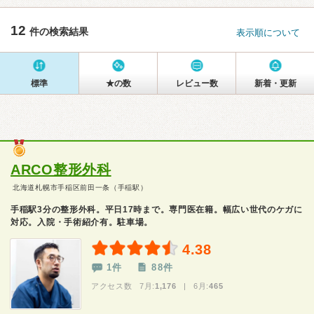
12
件の検索結果
表示順について
標準
★の数
レビュー数
新着・更新
ARCO整形外科
北海道札幌市手稲区前田一条（手稲駅）
手稲駅3分の整形外科。平日17時まで。専門医在籍。幅広い世代のケガに
対応。入院・手術紹介有。駐車場。
4.38
1件
88件
アクセス数 7月:
1,176
| 6月:
465