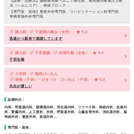
【診療・治療法】
腰椎椎間板ヘルニア摘出術、椎間板内酵素注入療
法（ヘルニコア）、神経ブロック
【専門医・資格】
整形外科専門医、リハビリテーション科専門医、
脊椎脊髄外科専門医
婦人科
下腹部の痛み（女性）
5.0
迅速かつ親身で感謝しています
婦人科
子宮筋腫
生理不順（女性）
5.0
子宮全摘
小児科
熱性けいれん
発熱（子供）・ひきつけ・けいれん（子供）
5.0
先生が優しい
診療科目：
内科、呼吸器内科、循環器内科、消化器内科、リウマチ科、神経内科、血液内
科、腎臓内科、人工透析、外科、呼吸器外科、心臓血管外科、消化器外科、脳
神経外科、整形外科、形成外科…
専門医・資格：