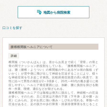
地図から病院検索
口コミを探す
腰椎椎間板ヘルニアについて
詳細
椎間板（ついかんばん）は、首からお尻まで続く「背骨」の骨と
骨の間でクッション的役割をしている。「腰椎椎間板ヘルニア」
は、腰（腰椎：ようつい）の椎間板の中にあるゲル状の髄核（ず
いかく）が背中側に飛び出して神経を圧迫することにより、様々
な神経症状を引き起こす病気。比較的発症頻度の高い疾患で、女
性に比べて男性の発症が2～3倍多く、20代～40代の働き盛りに発
症しやすい。ヘルニア発症要因には、加齢、腰に負担を掛ける動
作・作業、喫煙、遺伝などが挙げられる。
腰椎椎間板ヘルニアでは髄核は側方に脱出して、神経根への圧迫
が多い。そのため、主に症状は片側の下肢（下半身：足や腰・お
尻）にみられ、足やお尻に強い痛み・しびれが現れる。脊髄への
圧迫があると、足の脱力や歩行障害・排尿排便障害を生じること