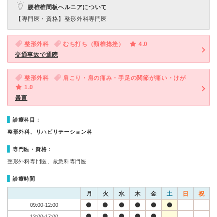
腰椎椎間板ヘルニアについて
【専門医・資格】
整形外科専門医
整形外科
むち打ち（頸椎捻挫）
4.0
交通事故で通院
整形外科
肩こり・肩の痛み・手足の関節が痛い・けが
1.0
暴言
診療科目：
整形外科、リハビリテーション科
専門医・資格：
整形外科専門医、救急科専門医
診療時間
月
火
水
木
金
土
日
祝
09:00-12:00
13:00-17:00