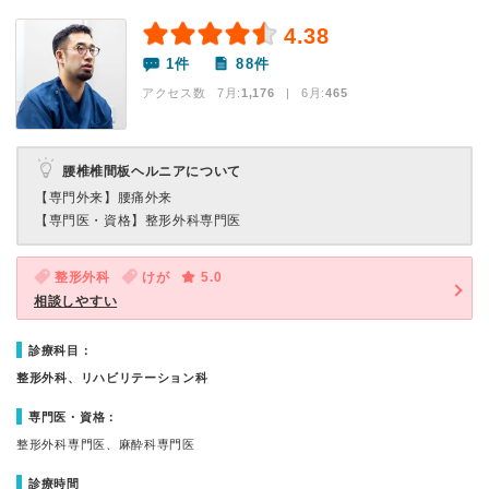
4.38
1件
88件
アクセス数 7月:
1,176
| 6月:
465
腰椎椎間板ヘルニアについて
【専門外来】
腰痛外来
【専門医・資格】
整形外科専門医
整形外科
けが
5.0
相談しやすい
診療科目：
整形外科、リハビリテーション科
専門医・資格：
整形外科専門医、麻酔科専門医
診療時間