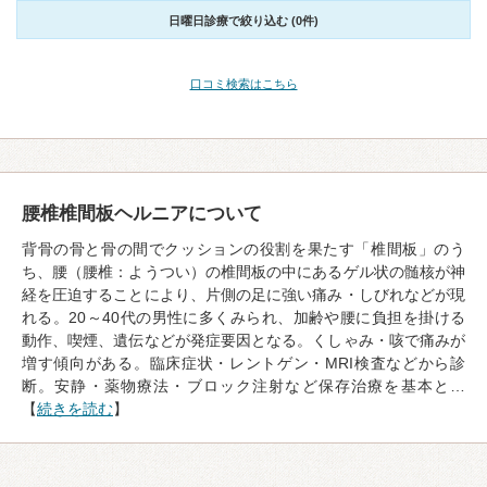
日曜日診療で絞り込む (0件)
口コミ検索はこちら
腰椎椎間板ヘルニアについて
背骨の骨と骨の間でクッションの役割を果たす「椎間板」のう
ち、腰（腰椎：ようつい）の椎間板の中にあるゲル状の髄核が神
経を圧迫することにより、片側の足に強い痛み・しびれなどが現
れる。20～40代の男性に多くみられ、加齢や腰に負担を掛ける
動作、喫煙、遺伝などが発症要因となる。くしゃみ・咳で痛みが
増す傾向がある。臨床症状・レントゲン・MRI検査などから診
断。安静・薬物療法・ブロック注射など保存治療を基本と…
【
続きを読む
】