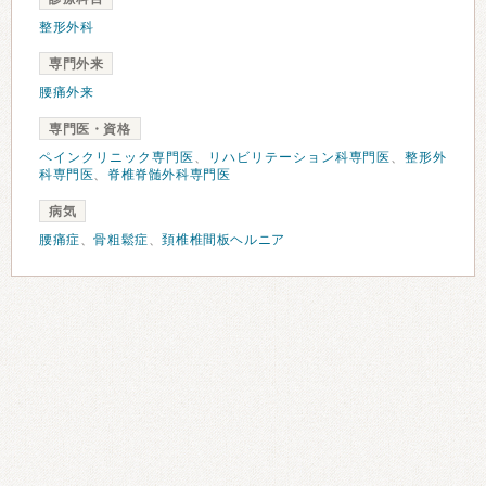
整形外科
専門外来
腰痛外来
専門医・資格
ペインクリニック専門医
、
リハビリテーション科専門医
、
整形外
科専門医
、
脊椎脊髄外科専門医
病気
腰痛症
、
骨粗鬆症
、
頚椎椎間板ヘルニア