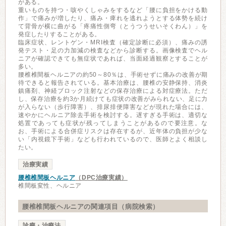
がある。
重いものを持つ・咳やくしゃみをするなど「腰に負担をかける動
作」で痛みが増したり、痛み・痺れを逃れようとする体勢を続け
て背骨が横に曲がる「疼痛性側弯（とうつうせいそくわん）」を
発症したりすることがある。
臨床症状、レントゲン・MRI検査（確定診断に必須）、痛みの誘
発テスト・足の力加減の検査などから診断する。画像検査でヘル
ニアが確認できても無症状であれば、当面経過観察とすることが
多い。
腰椎椎間板ヘルニアの約50～80％は、手術せずに痛みの改善が期
待できると報告されている。基本治療は、腰椎の安静保持、消炎
鎮痛剤、神経ブロック注射などの保存治療による対症療法。ただ
し、保存治療を約3か月続けても症状の改善がみられない、足に力
が入らない（歩行障害）、排尿排便障害などが現れた場合には、
速やかにヘルニア除去手術を検討する。遅すぎる手術は、適切な
処置であっても症状が残ってしまうことがあるので要注意。な
お、手術による合併症リスクは存在するが、近年体の負担が少な
い「内視鏡下手術」なども行われているので、医師とよく相談し
たい。
治療実績
腰椎椎間板ヘルニア
（DPC治療実績）
椎間板変性、ヘルニア
腰椎椎間板ヘルニアの関連項目（病院検索）
診療・治療法