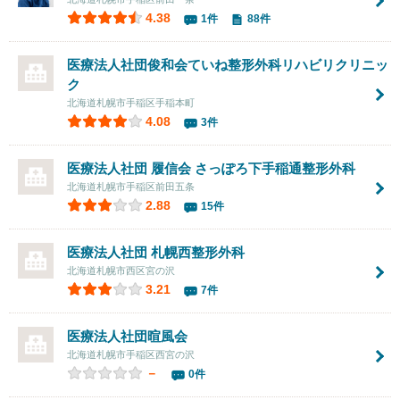
4.38
1件
88件
医療法人社団俊和会ていね整形外科リハビリクリニッ
ク
北海道札幌市手稲区手稲本町
4.08
3件
医療法人社団 履信会
さっぽろ下手稲通整形外科
北海道札幌市手稲区前田五条
2.88
15件
医療法人社団
札幌西整形外科
北海道札幌市西区宮の沢
3.21
7件
医療法人社団暄風会
北海道札幌市手稲区西宮の沢
－
0件