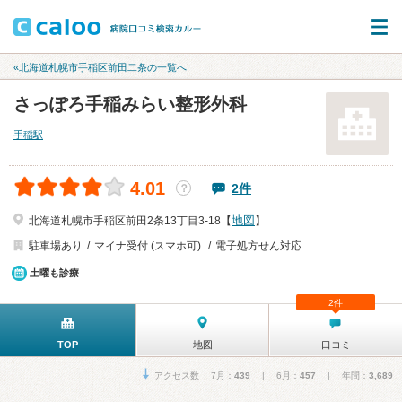
«北海道札幌市手稲区前田二条の一覧へ
さっぽろ手稲みらい整形外科
手稲駅
4.01
2件
？
地図
北海道札幌市手稲区前田2条13丁目3-18【
】
駐車場あり
マイナ受付 (スマホ可)
電子処方せん対応
土曜も診療
2件
TOP
地図
口コミ
アクセス数 7月：
439
| 6月：
457
| 年間：
3,689