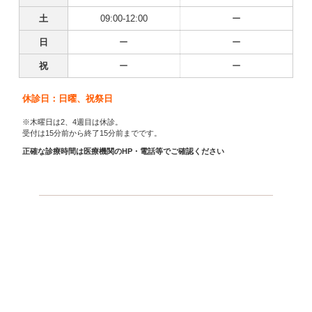
土
09:00-12:00
ー
日
ー
ー
祝
ー
ー
休診日：日曜、祝祭日
※木曜日は2、4週目は休診。
受付は15分前から終了15分前までです。
正確な診療時間は医療機関のHP・電話等でご確認ください