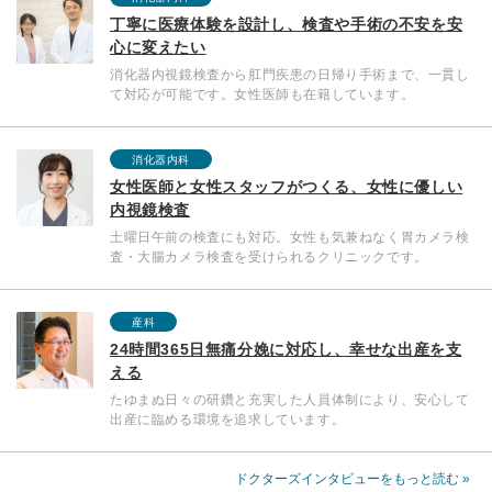
丁寧に医療体験を設計し、検査や手術の不安を安
心に変えたい
消化器内視鏡検査から肛門疾患の日帰り手術まで、一貫し
て対応が可能です。女性医師も在籍しています。
消化器内科
女性医師と女性スタッフがつくる、女性に優しい
内視鏡検査
土曜日午前の検査にも対応。女性も気兼ねなく胃カメラ検
査・大腸カメラ検査を受けられるクリニックです。
産科
24時間365⽇無痛分娩に対応し、幸せな出産を支
える
たゆまぬ日々の研鑽と充実した人員体制により、安心して
出産に臨める環境を追求しています。
ドクターズインタビューをもっと読む »