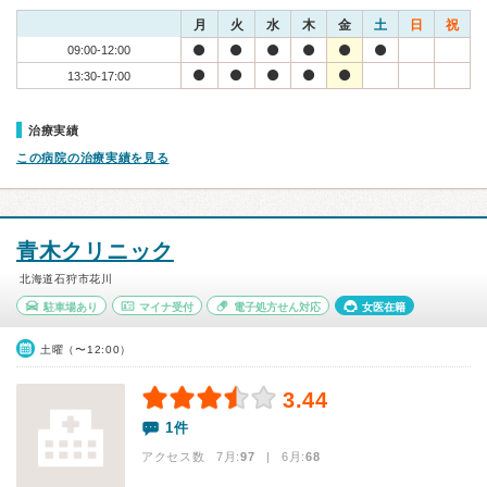
月
火
水
木
金
土
日
祝
09:00-12:00
13:30-17:00
治療実績
この病院の治療実績を見る
青木クリニック
北海道石狩市花川
駐車場あり
マイナ受付
電子処方せん対応
女医在籍
土曜（〜12:00）
3.44
1件
アクセス数 7月:
97
| 6月:
68