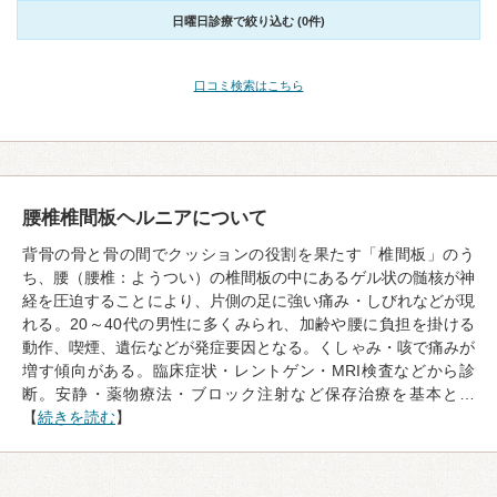
日曜日診療で絞り込む (0件)
口コミ検索はこちら
腰椎椎間板ヘルニアについて
背骨の骨と骨の間でクッションの役割を果たす「椎間板」のう
ち、腰（腰椎：ようつい）の椎間板の中にあるゲル状の髄核が神
経を圧迫することにより、片側の足に強い痛み・しびれなどが現
れる。20～40代の男性に多くみられ、加齢や腰に負担を掛ける
動作、喫煙、遺伝などが発症要因となる。くしゃみ・咳で痛みが
増す傾向がある。臨床症状・レントゲン・MRI検査などから診
断。安静・薬物療法・ブロック注射など保存治療を基本と…
【
続きを読む
】