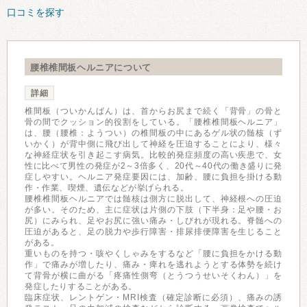
口コミを探す
腰椎椎間板ヘルニアについて
詳細
椎間板（ついかんばん）は、首からお尻まで続く「背骨」の骨と
骨の間でクッション的役割をしている。「腰椎椎間板ヘルニア」
は、腰（腰椎：ようつい）の椎間板の中にあるゲル状の髄核（ず
いかく）が背中側に飛び出して神経を圧迫することにより、様々
な神経症状を引き起こす病気。比較的発症頻度の高い疾患で、女
性に比べて男性の発症が2～3倍多く、20代～40代の働き盛りに発
症しやすい。ヘルニア発症要因には、加齢、腰に負担を掛ける動
作・作業、喫煙、遺伝などが挙げられる。
腰椎椎間板ヘルニアでは髄核は側方に脱出して、神経根への圧迫
が多い。そのため、主に症状は片側の下肢（下半身：足や腰・お
尻）にみられ、足やお尻に強い痛み・しびれが現れる。脊髄への
圧迫があると、足の脱力や歩行障害・排尿排便障害を生じること
がある。
重いものを持つ・咳やくしゃみをするなど「腰に負担をかける動
作」で痛みが増したり、痛み・痺れを逃れようとする体勢を続け
て背骨が横に曲がる「疼痛性側弯（とうつうせいそくわん）」を
発症したりすることがある。
臨床症状、レントゲン・MRI検査（確定診断に必須）、痛みの誘