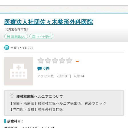
医療法人社団佐々木整形外科医院
北海道石狩市花川
駐車場あり
マイナ受付
土曜（〜14:00）
－
0件
アクセス数 7月:
13
| 6月:
14
腰椎椎間板ヘルニアについて
【診療・治療法】
腰椎椎間板ヘルニア摘出術、神経ブロック
【専門医・資格】
整形外科専門医
診療科目：