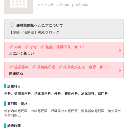
アクセス数 7月:
148
| 6月:
154
腰椎椎間板ヘルニアについて
【診療・治療法】
神経ブロック
内科
かぜ
発熱・体調不良
3.5
とにかく新しい
泌尿器科
尿路結石症
排尿痛がある・血尿
3.5
尿路結石
診療科目：
内科、循環器内科、消化器内科、外科、整形外科、泌尿器科、肛門科
専門医・資格：
総合内科専門医、外科専門医、呼吸器外科専門医、消化器病専門医、消化器外
科専門医…
診療時間