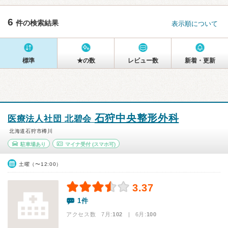
6
件の検索結果
表示順について
標準
★の数
レビュー数
新着・更新
石狩中央整形外科
医療法人社団 北碧会
北海道石狩市樽川
駐車場あり
マイナ受付
(スマホ可)
土曜（〜12:00）
3.37
1件
アクセス数 7月:
102
| 6月:
100