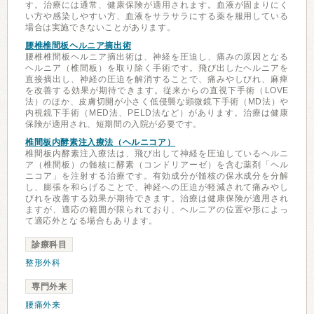
す。治療には通常、健康保険が適用されます。血液が固まりにく
い方や感染しやすい方、血液をサラサラにする薬を服用している
場合は実施できないことがあります。
腰椎椎間板ヘルニア摘出術
腰椎椎間板ヘルニア摘出術は、神経を圧迫し、痛みの原因となる
ヘルニア（椎間板）を取り除く手術です。飛び出したヘルニアを
直接摘出し、神経の圧迫を解消することで、痛みやしびれ、麻痺
を改善する効果が期待できます。従来からの直視下手術（LOVE
法）のほか、皮膚切開が小さく低侵襲な顕微鏡下手術（MD法）や
内視鏡下手術（MED法、PELD法など）があります。治療は健康
保険が適用され、短期間の入院が必要です。
椎間板内酵素注入療法（ヘルニコア）
椎間板内酵素注入療法は、飛び出して神経を圧迫しているヘルニ
ア（椎間板）の髄核に酵素（コンドリアーゼ）を含む薬剤「ヘル
ニコア」を注射する治療です。有効成分が髄核の保水成分を分解
し、膨張を和らげることで、神経への圧迫が軽減されて痛みやし
びれを改善する効果が期待できます。治療は健康保険が適用され
ますが、適応の範囲が限られており、ヘルニアの位置や形によっ
て適応外となる場合もあります。
診療科目
整形外科
専門外来
腰痛外来