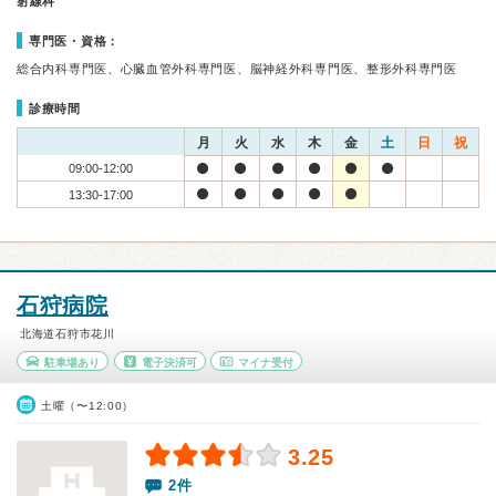
射線科
専門医・資格：
総合内科専門医、心臓血管外科専門医、脳神経外科専門医、整形外科専門医
診療時間
月
火
水
木
金
土
日
祝
09:00-12:00
13:30-17:00
石狩病院
北海道石狩市花川
駐車場あり
電子決済可
マイナ受付
土曜（〜12:00）
3.25
2件