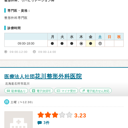
整形外科、リハビリテーション科
専門医・資格：
整形外科専門医
診療時間
月
火
水
木
金
土
日
祝
09:00-18:00
09:00-12:00
09:00-14:00
花川整形外科医院
医療法人社団
北海道石狩市花川
駐車場あり
電子決済可
マイナ受付
電子処方せん対応
土曜（〜12:30）
3.23
3件