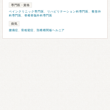
専門医・資格
ペインクリニック専門医
、
リハビリテーション科専門医
、
整形外
科専門医
、
脊椎脊髄外科専門医
病気
腰痛症
、
骨粗鬆症
、
頚椎椎間板ヘルニア