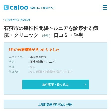
« 北海道全体の検索結果
石狩市の腰椎椎間板ヘルニアを診察する病
院・クリニック
口コミ・評判
（6件）
6件の医療機関が見つかりました
エリア・駅
北海道石狩市
病気
腰椎椎間板ヘルニア
名称
なし
詳細条件
なし (曜日や時間帯を指定できます)
条件変更・絞り込み
土曜日診療で絞り込む (6件)