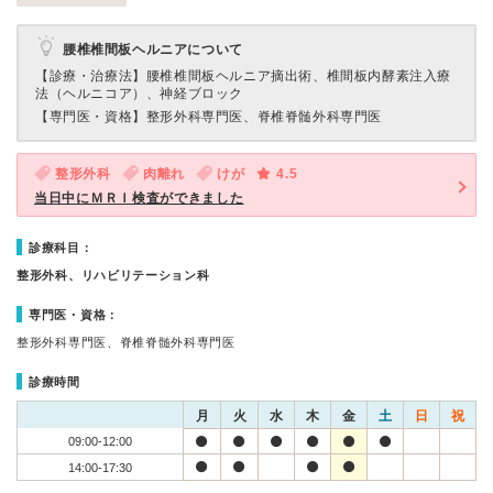
腰椎椎間板ヘルニアについて
【診療・治療法】
腰椎椎間板ヘルニア摘出術、椎間板内酵素注入療
法（ヘルニコア）、神経ブロック
【専門医・資格】
整形外科専門医、脊椎脊髄外科専門医
整形外科
肉離れ
けが
4.5
当日中にＭＲＩ検査ができました
診療科目：
整形外科、リハビリテーション科
専門医・資格：
整形外科専門医、脊椎脊髄外科専門医
診療時間
月
火
水
木
金
土
日
祝
09:00-12:00
14:00-17:30