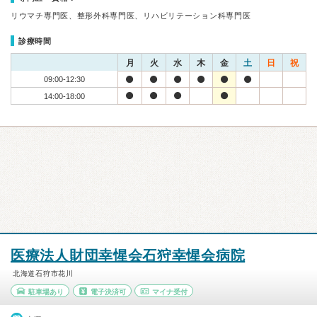
リウマチ専門医、整形外科専門医、リハビリテーション科専門医
診療時間
月
火
水
木
金
土
日
祝
09:00-12:30
14:00-18:00
医療法人財団幸惺会石狩幸惺会病院
北海道石狩市花川
駐車場あり
電子決済可
マイナ受付