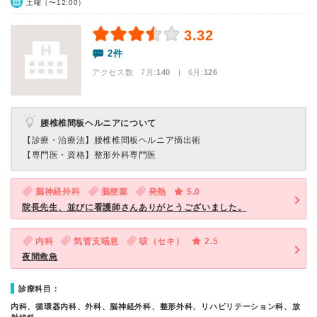
土曜（〜12:00）
3.32
2件
アクセス数 7月:
140
| 6月:
126
腰椎椎間板ヘルニアについて
【診療・治療法】
腰椎椎間板ヘルニア摘出術
【専門医・資格】
整形外科専門医
脳神経外科
脳梗塞
発熱
5.0
院長先生、並びに看護師さんありがとうございました。
内科
気管支喘息
咳（セキ）
2.5
夜間救急
診療科目：
内科、循環器内科、外科、脳神経外科、整形外科、リハビリテーション科、放