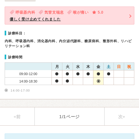
呼吸器内科
気管支喘息
喉が痛い
5.0
優しく受け止めてくれました
診療科目：
内科、呼吸器内科、消化器内科、内分泌代謝科、糖尿病科、整形外科、リハビ
リテーション科
診療時間
月
火
水
木
金
土
日
祝
09:00-12:00
14:00-18:30
14:00-17:00
«前
1/1ページ
次»