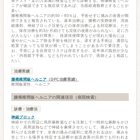
発テスト・足の力加減の検査などから診断する。画像検査でヘル
ニアが確認できても無症状であれば、当面経過観察とすることが
多い。
腰椎椎間板ヘルニアの約50～80％は、手術せずに痛みの改善が期
待できると報告されている。基本治療は、腰椎の安静保持、消炎
鎮痛剤、神経ブロック注射などの保存治療による対症療法。ただ
し、保存治療を約3か月続けても症状の改善がみられない、足に力
が入らない（歩行障害）、排尿排便障害などが現れた場合には、
速やかにヘルニア除去手術を検討する。遅すぎる手術は、適切な
処置であっても症状が残ってしまうことがあるので要注意。な
お、手術による合併症リスクは存在するが、近年体の負担が少な
い「内視鏡下手術」なども行われているので、医師とよく相談し
たい。
治療実績
腰椎椎間板ヘルニア
（DPC治療実績）
椎間板変性、ヘルニア
腰椎椎間板ヘルニアの関連項目（病院検索）
診療・治療法
神経ブロック
神経やその周辺に局所麻酔薬などを注射して一時的な麻酔をかけ
たり、高周波熱などで神経を麻痺させたりして、痛みやしびれを
和らげる治療です。全身の痛みの緩和に使用されるほか、痛みを
生じている場所を特定する診断や血流改善の目的でも行われま