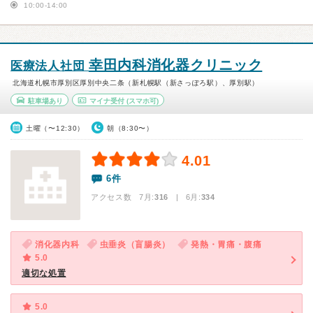
10:00-14:00
幸田内科消化器クリニック
医療法人社団
北海道札幌市厚別区厚別中央二条（新札幌駅（新さっぽろ駅）、厚別駅）
駐車場あり
マイナ受付
(スマホ可)
土曜（〜12:30）
朝（8:30〜）
4.01
6件
アクセス数 7月:
316
| 6月:
334
消化器内科
虫垂炎（盲腸炎）
発熱・胃痛・腹痛
5.0
適切な処置
5.0