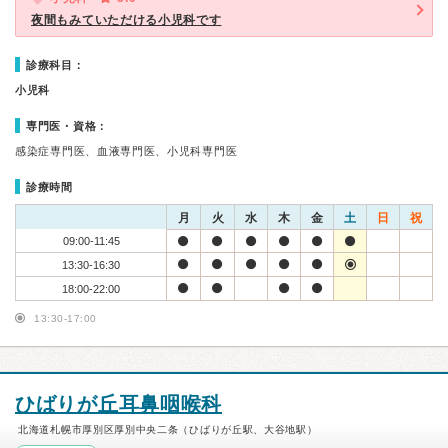
夜間もみていただける小児科です
診療科目：
小児科
専門医・資格：
感染症専門医、血液専門医、小児科専門医
診療時間
月
火
水
木
金
土
日
祝
09:00-11:45
13:30-16:30
18:00-22:00
13:30-17:00
ひばりが丘耳鼻咽喉科
北海道札幌市厚別区厚別中央二条（ひばりが丘駅、大谷地駅）