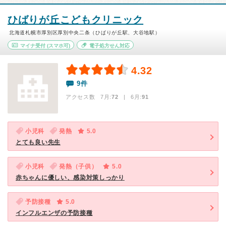
ひばりが丘こどもクリニック
北海道札幌市厚別区厚別中央二条（ひばりが丘駅、大谷地駅）
マイナ受付
(スマホ可)
電子処方せん対応
4.32
9件
アクセス数 7月:
72
| 6月:
91
小児科
発熱
5.0
とても良い先生
小児科
発熱（子供）
5.0
赤ちゃんに優しい、感染対策しっかり
予防接種
5.0
インフルエンザの予防接種