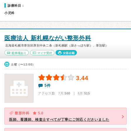
診療科目：
小児科
医療法人 新札幌ながい整形外科
北海道札幌市厚別区厚別中央二条（新札幌駅（新さっぽろ駅）、厚別駅）
駐車場あり
マイナ受付
女医在籍
土曜（〜12:00）
3.44
5件
アクセス数 7月:
560
| 6月:
515
整形外科
5.0
医師、看護師、検査士すべてが丁寧にご対応くださいました