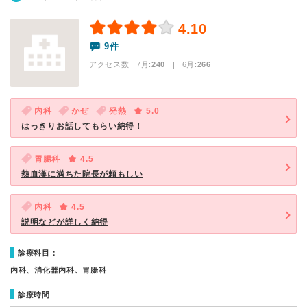
4.10
9件
アクセス数 7月:
240
| 6月:
266
内科
かぜ
発熱
5.0
はっきりお話してもらい納得！
胃腸科
4.5
熱血漢に満ちた院長が頼もしい
内科
4.5
説明などが詳しく納得
診療科目：
内科、消化器内科、胃腸科
診療時間