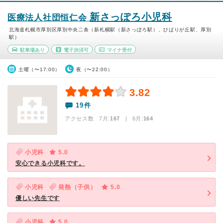
新さっぽろ小児科
医療法人社団恒仁会
北海道札幌市厚別区厚別中央二条（新札幌駅（新さっぽろ駅）、ひばりが丘駅、厚別
駅）
駐車場あり
電子決済可
マイナ受付
土曜（〜17:00）
夜（〜22:00）
3.82
19件
アクセス数 7月:
167
| 6月:
164
小児科
5.0
安心できる小児科です。
小児科
発熱（子供）
5.0
優しい先生です
小児科
5.0