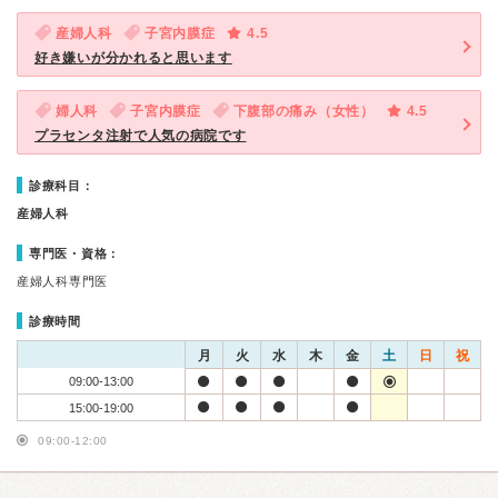
産婦人科
子宮内膜症
4.5
好き嫌いが分かれると思います
婦人科
子宮内膜症
下腹部の痛み（女性）
4.5
プラセンタ注射で人気の病院です
診療科目：
産婦人科
専門医・資格：
産婦人科専門医
診療時間
月
火
水
木
金
土
日
祝
09:00-13:00
15:00-19:00
09:00-12:00