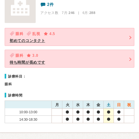
2件
アクセス数 7月:
246
| 6月:
288
眼科
乱視
4.5
初めてのコンタクト
眼科
3.0
待ち時間が長めです
診療科目：
眼科
診療時間
月
火
水
木
金
土
日
祝
10:00-13:00
14:30-18:30