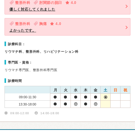
整形外科
肘関節の脱臼
4.0
優しく対応してくれました
整形外科
胸痛
4.0
よかったです。
診療科目：
リウマチ科、整形外科、リハビリテーション科
専門医・資格：
リウマチ専門医、整形外科専門医
診療時間
月
火
水
木
金
土
日
祝
09:00-11:30
13:30-18:00
09:00-12:00
14:00-18:00