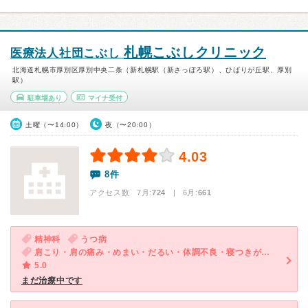
札幌こぶしクリニック
医療法人社団こぶし
北海道札幌市厚別区厚別中央二条（新札幌駅（新さっぽろ駅）、ひばりが丘駅、厚別
駅）
駐車場あり
マイナ受付
土曜（〜14:00）
夜（〜20:00）
4.03
8件
アクセス数 7月:
724
| 6月:
661
精神科
うつ病
肩こり・肩の痛み・めまい・だるい・体調不良・寝つきが悪い・不眠・気が滅入る・不安・幻想・妄想
5.0
まだ治療中です