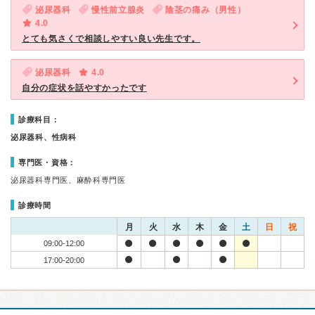
泌尿器科
慢性前立腺炎
陰茎の痛み（男性）
4.0
とても気さくで相談しやすい良い先生です。
泌尿器科
4.0
自分の症状を話やすかったです
診療科目：
泌尿器科、性病科
専門医・資格：
泌尿器科専門医、麻酔科専門医
診療時間
月
火
水
木
金
土
日
祝
09:00-12:00
17:00-20:00