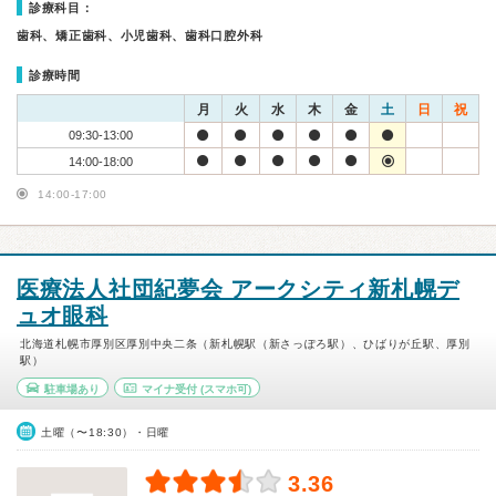
診療科目：
歯科、矯正歯科、小児歯科、歯科口腔外科
診療時間
月
火
水
木
金
土
日
祝
09:30-13:00
14:00-18:00
14:00-17:00
医療法人社団紀夢会 アークシティ新札幌デ
ュオ眼科
北海道札幌市厚別区厚別中央二条（新札幌駅（新さっぽろ駅）、ひばりが丘駅、厚別
駅）
駐車場あり
マイナ受付
(スマホ可)
土曜（〜18:30）・日曜
3.36