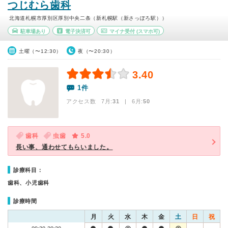
つじむら歯科
北海道札幌市厚別区厚別中央二条（新札幌駅（新さっぽろ駅））
駐車場あり
電子決済可
マイナ受付
(スマホ可)
土曜（〜12:30）
夜（〜20:30）
3.40
1件
アクセス数 7月:
31
| 6月:
50
歯科
虫歯
5.0
長い事、通わせてもらいました。
診療科目：
歯科、小児歯科
診療時間
月
火
水
木
金
土
日
祝