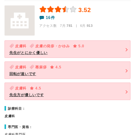
3.52
16件
アクセス数 7月:
781
| 6月:
913
皮膚科
皮膚の発疹・かゆみ
5.0
先生がとにかく優しい
皮膚科
蕁麻疹
4.5
回転が速いです
皮膚科
4.5
先生方が優しいです
診療科目：
皮膚科
専門医・資格：
皮膚科専門医