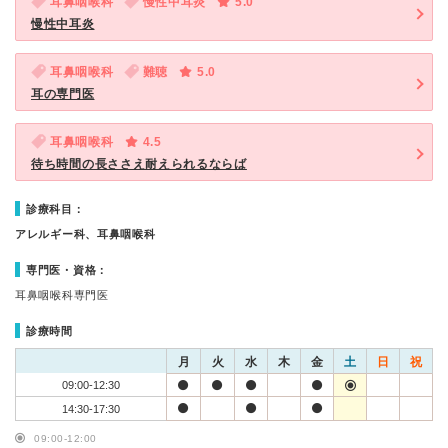
耳鼻咽喉科
慢性中耳炎
5.0
慢性中耳炎
耳鼻咽喉科
難聴
5.0
耳の専門医
耳鼻咽喉科
4.5
待ち時間の長ささえ耐えられるならば
診療科目：
アレルギー科、耳鼻咽喉科
専門医・資格：
耳鼻咽喉科専門医
診療時間
月
火
水
木
金
土
日
祝
09:00-12:30
14:30-17:30
09:00-12:00