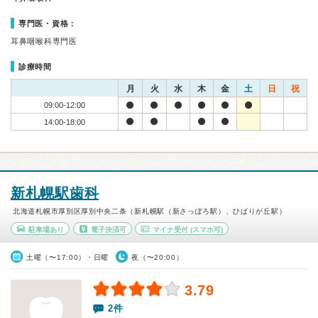
専門医・資格：
耳鼻咽喉科専門医
診療時間
月
火
水
木
金
土
日
祝
09:00-12:00
14:00-18:00
新札幌駅歯科
北海道札幌市厚別区厚別中央二条（新札幌駅（新さっぽろ駅）、ひばりが丘駅）
駐車場あり
電子決済可
マイナ受付
(スマホ可)
土曜（〜17:00）・日曜
夜（〜20:00）
3.79
2件