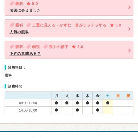
眼科
5.0
名医に会えました
眼科
二重に見える・かすむ・目がチラチラする
5.0
人気の眼科
眼科
弱視
視力の低下
2.0
予約の意味ある？
診療科目：
眼科
診療時間
月
火
水
木
金
土
日
祝
09:00-12:00
14:00-18:00