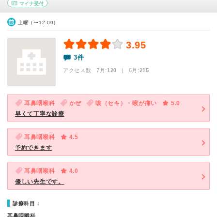
マイナ受付
土曜（〜12:00）
3.95
3件
アクセス数 7月:
120
| 6月:
215
耳鼻咽喉科
かぜ
咳（セキ）・喉が痛い
5.0
早くて丁寧な診療
耳鼻咽喉科
4.5
予約できます
耳鼻咽喉科
4.0
優しい先生です。
診療科目：
耳鼻咽喉科