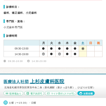
診療科目：
歯科、矯正歯科、小児歯科
専門医・資格：
小児歯科専門医
診療時間
月
火
水
木
金
土
日
祝
09:30-13:00
14:30-19:00
09:30-16:00
14:30-20:00
上杉皮膚科医院
医療法人社団
北海道札幌市厚別区厚別中央二条（新札幌駅（新さっぽろ駅）、ひばりが丘駅）
駐車場あり
電子決済可
マイナ受付
(スマホ可)
女医在籍
土曜（〜15:30）・日曜