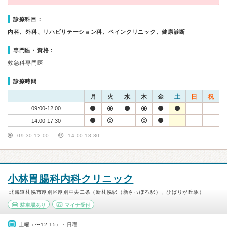
診療科目：
内科、外科、リハビリテーション科、ペインクリニック、健康診断
専門医・資格：
救急科専門医
診療時間
月
火
水
木
金
土
日
祝
09:00-12:00
14:00-17:30
09:30-12:00
14:00-18:30
小林胃腸科内科クリニック
北海道札幌市厚別区厚別中央二条（新札幌駅（新さっぽろ駅）、ひばりが丘駅）
駐車場あり
マイナ受付
土曜（〜12:15）・日曜