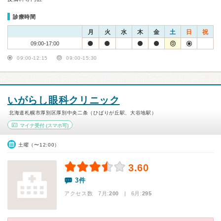
診療時間
月
火
水
木
金
土
日
祝
09:00-17:00
09:00-12:15
09:00-15:30
いがらし眼科クリニック
北海道札幌市厚別区厚別中央二条（ひばりが丘駅、大谷地駅）
マイナ受付
(スマホ可)
土曜（〜12:00）
3.60
3件
アクセス数 7月:
200
| 6月:
295