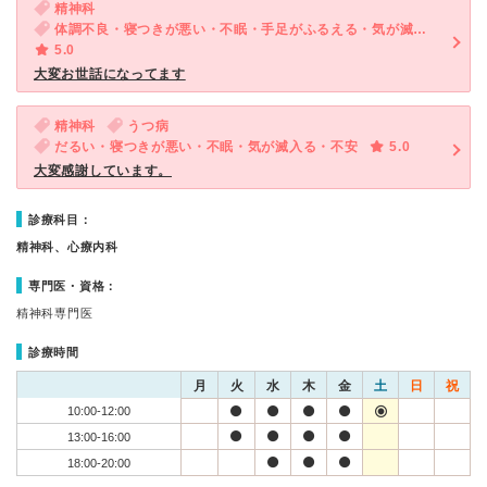
精神科
体調不良・寝つきが悪い・不眠・手足がふるえる・気が滅入る・不安・物忘れがひどい
5.0
大変お世話になってます
精神科
うつ病
だるい・寝つきが悪い・不眠・気が滅入る・不安
5.0
大変感謝しています。
診療科目：
精神科、心療内科
専門医・資格：
精神科専門医
診療時間
月
火
水
木
金
土
日
祝
10:00-12:00
13:00-16:00
18:00-20:00