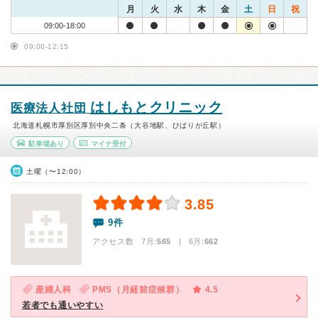
月
火
水
木
金
土
日
祝
09:00-18:00
09:00-12:15
はしもとクリニック
医療法人社団
北海道札幌市厚別区厚別中央二条（大谷地駅、ひばりが丘駅）
駐車場あり
マイナ受付
土曜（〜12:00）
3.85
9件
アクセス数 7月:
565
| 6月:
662
産婦人科
PMS（月経前症候群）
4.5
若者でも通いやすい