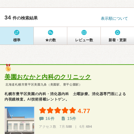
34
件の検索結果
表示順について
標準
★の数
レビュー数
新着・更新
美園おなかと内科のクリニック
北海道札幌市豊平区美園九条（美園駅、豊平公園駅）
札幌市豊平区美園の内科・消化器内科 土曜診療。消化器専門医による
内視鏡検査。AI技術搭載レントゲン。
4.77
16件
15件
アクセス数 7月:
588
| 6月:
694