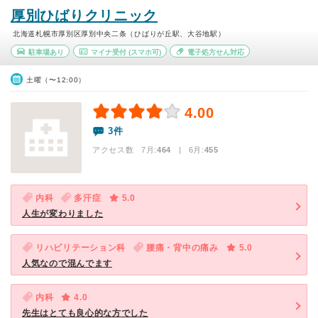
厚別ひばりクリニック
北海道札幌市厚別区厚別中央二条（ひばりが丘駅、大谷地駅）
駐車場あり
マイナ受付
(スマホ可)
電子処方せん対応
土曜（〜12:00）
4.00
3件
アクセス数 7月:
464
| 6月:
455
内科
多汗症
5.0
人生が変わりました
リハビリテーション科
腰痛・背中の痛み
5.0
人気なので混んでます
内科
4.0
先生はとても良心的な方でした