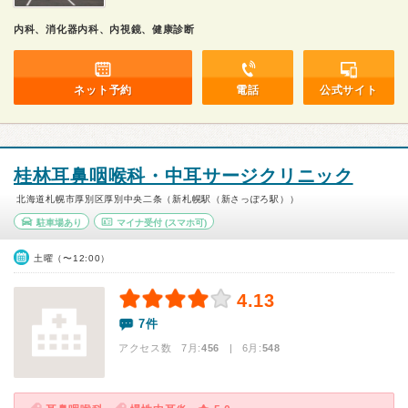
内科、消化器内科、内視鏡、健康診断
ネット予約
電話
公式サイト
桂林耳鼻咽喉科・中耳サージクリニック
北海道札幌市厚別区厚別中央二条（新札幌駅（新さっぽろ駅））
駐車場あり
マイナ受付
(スマホ可)
土曜（〜12:00）
4.13
7件
アクセス数 7月:
456
| 6月:
548