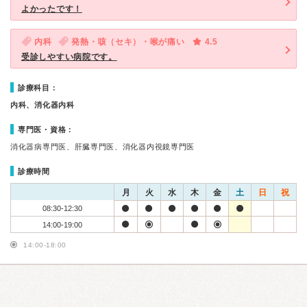
よかったです！
内科
発熱・咳（セキ）・喉が痛い
4.5
受診しやすい病院です。
診療科目：
内科、消化器内科
専門医・資格：
消化器病専門医、肝臓専門医、消化器内視鏡専門医
診療時間
月
火
水
木
金
土
日
祝
08:30-12:30
14:00-19:00
14:00-18:00