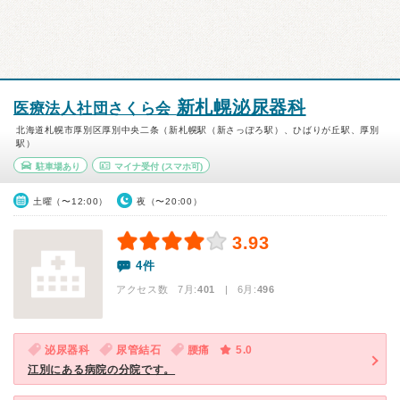
新札幌泌尿器科
医療法人社団さくら会
北海道札幌市厚別区厚別中央二条（新札幌駅（新さっぽろ駅）、ひばりが丘駅、厚別
駅）
駐車場あり
マイナ受付
(スマホ可)
土曜（〜12:00）
夜（〜20:00）
3.93
4件
アクセス数 7月:
401
| 6月:
496
泌尿器科
尿管結石
腰痛
5.0
江別にある病院の分院です。