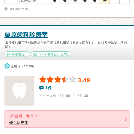
09:30-20:30
09:30-12:30
栗原歯科診療室
北海道札幌市厚別区厚別中央二条（新札幌駅（新さっぽろ駅）、ひばりが丘駅、厚別
駅）
駐車場あり
マイナ受付
(スマホ可)
土曜（〜17:00）
3.49
1件
アクセス数 7月:
50
| 6月:
35
歯科
5.0
優しい先生