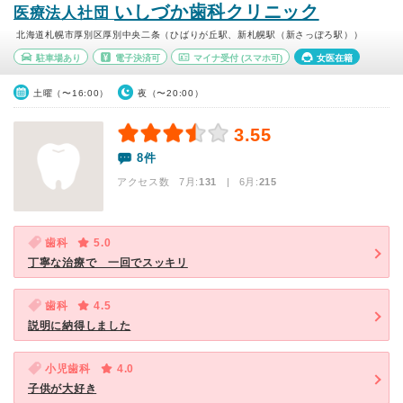
いしづか歯科クリニック
医療法人社団
北海道札幌市厚別区厚別中央二条（ひばりが丘駅、新札幌駅（新さっぽろ駅））
駐車場あり
電子決済可
マイナ受付
(スマホ可)
女医在籍
土曜（〜16:00）
夜（〜20:00）
3.55
8件
アクセス数 7月:
131
| 6月:
215
歯科
5.0
丁寧な治療で 一回でスッキリ
歯科
4.5
説明に納得しました
小児歯科
4.0
子供が大好き