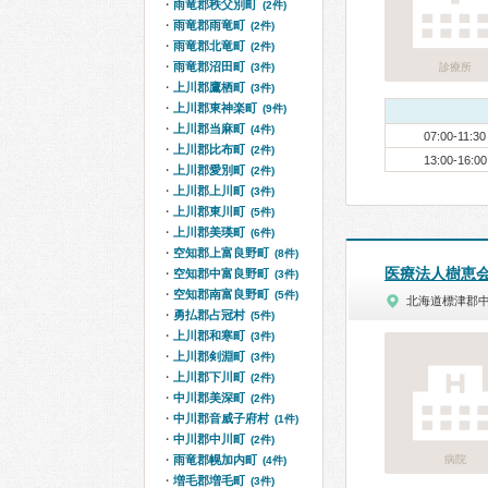
雨竜郡秩父別町
(2件)
雨竜郡雨竜町
(2件)
雨竜郡北竜町
(2件)
雨竜郡沼田町
(3件)
診療所
上川郡鷹栖町
(3件)
上川郡東神楽町
(9件)
上川郡当麻町
(4件)
07:00-11:30
上川郡比布町
(2件)
13:00-16:00
上川郡愛別町
(2件)
上川郡上川町
(3件)
上川郡東川町
(5件)
上川郡美瑛町
(6件)
空知郡上富良野町
(8件)
医療法人樹恵
空知郡中富良野町
(3件)
空知郡南富良野町
(5件)
北海道標津郡
勇払郡占冠村
(5件)
上川郡和寒町
(3件)
上川郡剣淵町
(3件)
上川郡下川町
(2件)
中川郡美深町
(2件)
中川郡音威子府村
(1件)
中川郡中川町
(2件)
雨竜郡幌加内町
病院
(4件)
増毛郡増毛町
(3件)