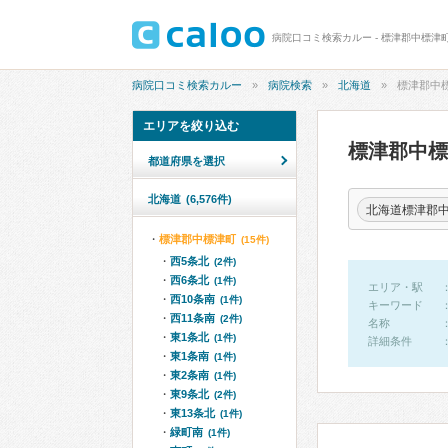
病院口コミ検索カルー - 標津郡中標津
病院口コミ検索カルー
病院検索
北海道
標津郡中
エリアを絞り込む
標津郡中
都道府県を選択
北海道
(6,576件)
北海道標津郡
標津郡中標津町
(15件)
西5条北
(2件)
西6条北
(1件)
エリア・駅
西10条南
(1件)
キーワード
西11条南
(2件)
名称
東1条北
(1件)
詳細条件
東1条南
(1件)
東2条南
(1件)
東9条北
(2件)
東13条北
(1件)
緑町南
(1件)