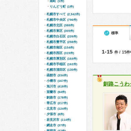
南町
(1件)
りんどう町
(1件)
札幌市すべて
(2,942件)
札幌市中央区
(796件)
札幌市北区
(388件)
札幌市東区
(305件)
標準
札幌市白石区
(226件)
札幌市豊平区
(298件)
札幌市南区
(154件)
1-15
件 / 15
札幌市西区
(319件)
札幌市厚別区
(164件)
札幌市手稲区
(162件)
札幌市清田区
(130件)
函館市
(334件)
小樽市
(167件)
釧路こうわ
旭川市
(418件)
室蘭市
(94件)
釧路市
(178件)
帯広市
(217件)
北見市
(124件)
夕張市
(8件)
岩見沢市
(114件)
網走市
(37件)
留萌市
(27件)