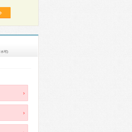
ト
マホ可)