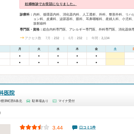
妊婦検診でお世話になりました。
診療科：
内科、循環器内科、消化器内科、人工透析、外科、整形外科、リハ
ョン科、皮膚科、泌尿器科、眼科、耳鼻咽喉科、産婦人科、小児科
放射線科
専門医・資格：
アクセス数 7月：
232
| 6月：
232
| 年間：
2,134
月
火
水
木
金
土
●
●
●
●
●
●
●
●
●
●
科医院
標津町西6条北
駐車場あり
マイナ受付
0）
3.44
口コミ1件