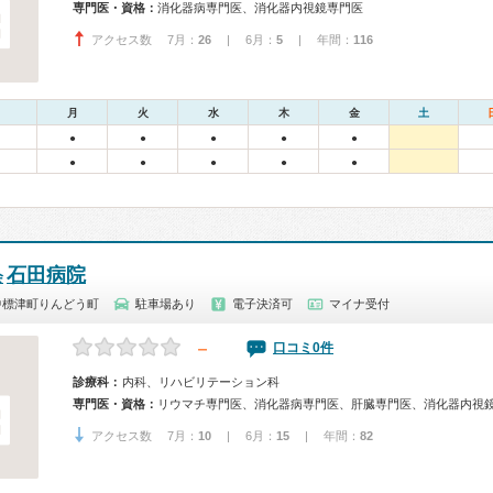
専門医・資格：
消化器病専門医、消化器内視鏡専門医
アクセス数 7月：
26
| 6月：
5
| 年間：
116
月
火
水
木
金
土
●
●
●
●
●
●
●
●
●
●
石田病院
会
中標津町りんどう町
駐車場あり
電子決済可
マイナ受付
－
口コミ0件
診療科：
内科、リハビリテーション科
専門医・資格：
アクセス数 7月：
10
| 6月：
15
| 年間：
82