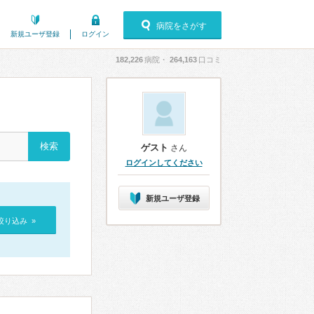
病院をさがす
新規ユーザ登録
ログイン
182,226
病院・
264,163
口コミ
ゲスト
さん
ログインしてください
新規ユーザ登録
絞り込み »