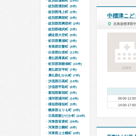
紋別郡遠軽町
(25件)
紋別郡湧別町
(5件)
紋別郡滝上町
(2件)
中標津こど
紋別郡興部町
(3件)
紋別郡西興部村
(2件)
北海道標津郡中
紋別郡雄武町
(3件)
網走郡大空町
(5件)
虻田郡豊浦町
(3件)
有珠郡壮瞥町
(4件)
白老郡白老町
(11件)
勇払郡厚真町
(3件)
虻田郡洞爺湖町
(10件)
診療所
勇払郡安平町
(7件)
勇払郡むかわ町
(7件)
沙流郡日高町
(14件)
沙流郡平取町
(6件)
新冠郡新冠町
(3件)
浦河郡浦河町
09:00-12:00
(14件)
様似郡様似町
(3件)
14:00-17:00
幌泉郡えりも町
(4件)
日高郡新ひだか町
(24件)
河東郡音更町
(39件)
河東郡士幌町
(4件)
河東郡上士幌町
(4件)