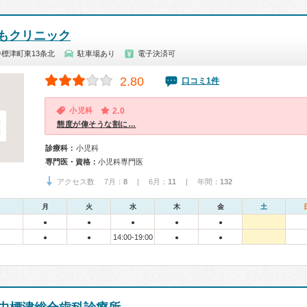
もクリニック
標津町東13条北
駐車場あり
電子決済可
2.80
口コミ1件
小児科
2.0
態度が偉そうな割に…
診療科：
小児科
専門医・資格：
小児科専門医
アクセス数 7月：
8
| 6月：
11
| 年間：
132
月
火
水
木
金
土
●
●
●
●
●
14:00-19:00
●
●
●
●