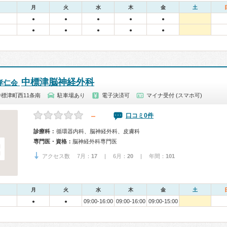
月
火
水
木
金
土
●
●
●
●
●
●
●
●
●
●
中標津脳神経外科
孝仁会
標津町西11条南
駐車場あり
電子決済可
マイナ受付 (スマホ可)
－
口コミ0件
診療科：
循環器内科、脳神経外科、皮膚科
専門医・資格：
脳神経外科専門医
アクセス数 7月：
17
| 6月：
20
| 年間：
101
月
火
水
木
金
土
09:00-16:00
09:00-16:00
09:00-15:00
●
●