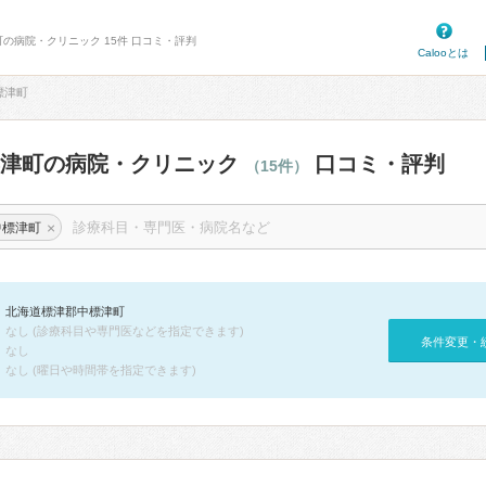
町の病院・クリニック 15件 口コミ・評判
Calooとは
標津町
標津町の病院・クリニック
口コミ・評判
（15件）
×
中標津町
北海道標津郡中標津町
なし (診療科目や専門医などを指定できます)
条件変更・
なし
なし (曜日や時間帯を指定できます)