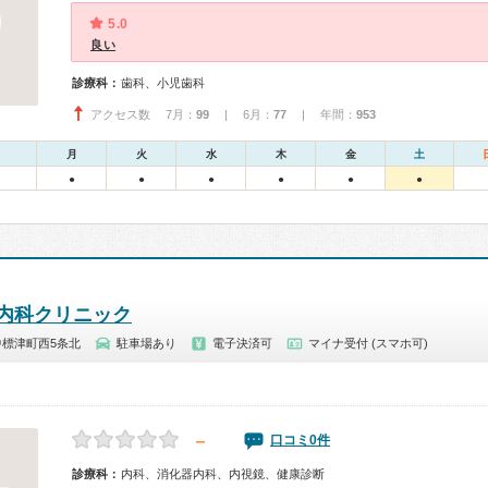
5.0
良い
診療科：
歯科、小児歯科
アクセス数 7月：
99
| 6月：
77
| 年間：
953
月
火
水
木
金
土
●
●
●
●
●
●
内科クリニック
標津町西5条北
駐車場あり
電子決済可
マイナ受付 (スマホ可)
－
口コミ0件
診療科：
内科、消化器内科、内視鏡、健康診断