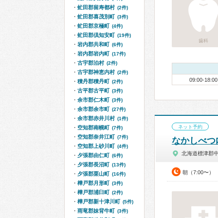
虻田郡留寿都村
(2件)
虻田郡喜茂別町
(3件)
虻田郡京極町
(4件)
虻田郡倶知安町
(19件)
歯科
岩内郡共和町
(6件)
岩内郡岩内町
(17件)
古宇郡泊村
(2件)
古宇郡神恵内村
(2件)
09:00-18:00
積丹郡積丹町
(2件)
古平郡古平町
(3件)
余市郡仁木町
(3件)
余市郡余市町
(27件)
余市郡赤井川村
(1件)
ネット予約
空知郡南幌町
(7件)
空知郡奈井江町
(7件)
なかしべつ
空知郡上砂川町
(4件)
北海道標津郡中
夕張郡由仁町
(6件)
夕張郡長沼町
(13件)
朝（7:00〜）
夕張郡栗山町
(16件)
樺戸郡月形町
(3件)
樺戸郡浦臼町
(2件)
樺戸郡新十津川町
(5件)
雨竜郡妹背牛町
(3件)