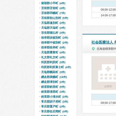
留萌郡小平町
(4件)
苫前郡苫前町
(4件)
09:00-12:00
苫前郡羽幌町
(7件)
14:00-17:00
苫前郡初山別村
(5件)
天塩郡遠別町
(2件)
天塩郡天塩町
(3件)
宗谷郡猿払村
(3件)
枝幸郡浜頓別町
(3件)
社会医療法人 
枝幸郡中頓別町
(2件)
枝幸郡枝幸町
(5件)
北海道標津郡中
天塩郡豊富町
(4件)
礼文郡礼文町
(4件)
利尻郡利尻町
(3件)
利尻郡利尻富士町
(4件)
天塩郡幌延町
(3件)
網走郡美幌町
(18件)
網走郡津別町
(2件)
診療所
斜里郡斜里町
(9件)
斜里郡清里町
(3件)
斜里郡小清水町
(2件)
常呂郡訓子府町
(3件)
09:00-17:00
常呂郡置戸町
(2件)
常呂郡佐呂間町
(4件)