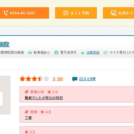
0154-64-1207
ネット予約
公式サイ
病院
標津町西10条南
駐車場あり
電子決済可
治療実績
マイナ受付 (ス
3.38
口コミ5件
産婦人科
5.0
難産でしたが安心の対応
発熱
4.5
丁寧
3.5