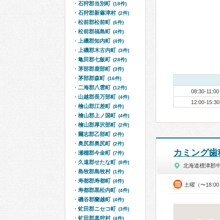
石狩郡当別町
(18件)
石狩郡新篠津村
(2件)
松前郡松前町
(6件)
松前郡福島町
(4件)
上磯郡知内町
(4件)
上磯郡木古内町
(3件)
亀田郡七飯町
(28件)
茅部郡鹿部町
(3件)
茅部郡森町
(16件)
二海郡八雲町
(12件)
08:30-11:00
山越郡長万部町
(4件)
12:00-15:30
檜山郡江差町
(8件)
檜山郡上ノ国町
(4件)
檜山郡厚沢部町
(2件)
爾志郡乙部町
(2件)
奥尻郡奥尻町
(2件)
カミング歯
瀬棚郡今金町
(7件)
久遠郡せたな町
(8件)
北海道標津郡中
島牧郡島牧村
(1件)
寿都郡寿都町
(4件)
土曜（〜18:0
寿都郡黒松内町
(4件)
磯谷郡蘭越町
(4件)
虻田郡ニセコ町
(3件)
虻田郡真狩村
(4件)