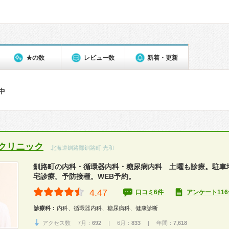
★の数
レビュー数
新着・更新
件中
クリニック
北海道釧路郡釧路町 光和
釧路町の内科・循環器内科・糖尿病内科 土曜も診療。駐車場
宅診療。予防接種。WEB予約。
4.47
口コミ6件
アンケート116
診療科：
内科、循環器内科、糖尿病科、健康診断
アクセス数 7月：
692
| 6月：
833
| 年間：
7,618