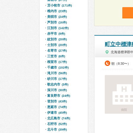
苫小牧市
(171件)
稚内市
(23件)
美唄市
(24件)
芦別市
(16件)
江別市
(142件)
赤平市
(9件)
紋別市
(20件)
町立中標津
士別市
(20件)
名寄市
(27件)
北海道標津郡中
三笠市
(6件)
根室市
(17件)
朝（8:30〜）
千歳市
(102件)
滝川市
(56件)
砂川市
(17件)
歌志内市
(3件)
深川市
(30件)
富良野市
(24件)
登別市
(43件)
恵庭市
(74件)
病院
伊達市
(45件)
北広島市
(74件)
石狩市
(52件)
北斗市
(39件)