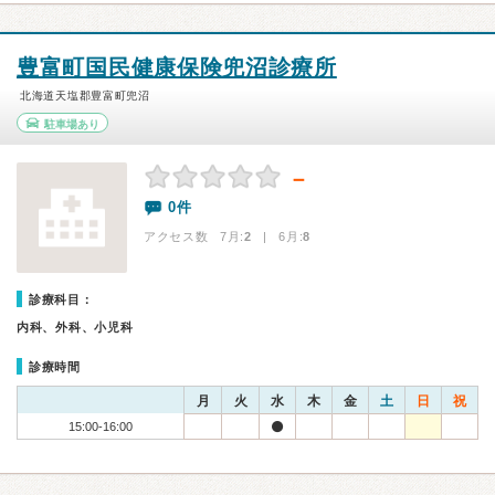
豊富町国民健康保険兜沼診療所
北海道天塩郡豊富町兜沼
駐車場あり
－
0件
アクセス数 7月:
2
| 6月:
8
診療科目：
内科、外科、小児科
診療時間
月
火
水
木
金
土
日
祝
15:00-16:00