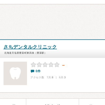
さちデンタルクリニック
北海道天塩郡豊富町東四条（豊富駅）
－
0件
アクセス数 7月:
8
| 6月:
3