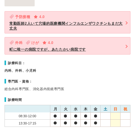
予防接種
4.0
常勤医師2人いて穴場的医療機関インフルエンザワクチンもまだ大
丈夫
外科
けが
4.0
町に唯一の病院ですが、あたたかい病院です
診療科目：
内科、外科、小児科
専門医・資格：
総合内科専門医、消化器内視鏡専門医
診療時間
月
火
水
木
金
土
日
祝
08:30-12:00
13:30-17:15