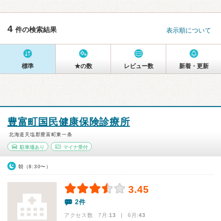
4
件の検索結果
表示順について
標準
★の数
レビュー数
新着・更新
豊富町国民健康保険診療所
北海道天塩郡豊富町東一条
駐車場あり
マイナ受付
朝（8:30〜）
3.45
2件
アクセス数 7月:
13
| 6月:
43