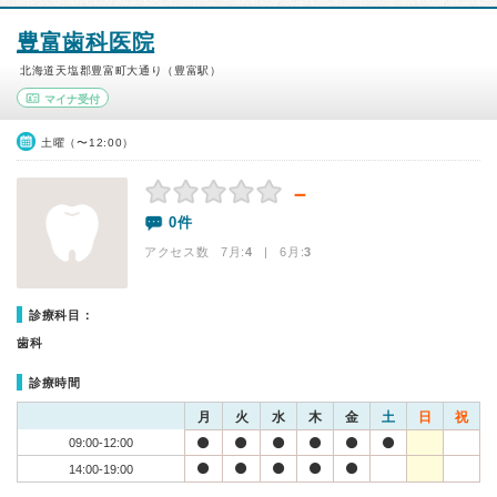
豊富歯科医院
北海道天塩郡豊富町大通り（豊富駅）
マイナ受付
土曜（〜12:00）
－
0件
アクセス数 7月:
4
| 6月:
3
診療科目：
歯科
診療時間
月
火
水
木
金
土
日
祝
09:00-12:00
14:00-19:00