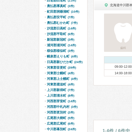
白老郡白老町
(11件)
北海道中川郡
勇払郡厚真町
(3件)
虻田郡洞爺湖町
(10件)
勇払郡安平町
(7件)
勇払郡むかわ町
(7件)
沙流郡日高町
(14件)
沙流郡平取町
(6件)
新冠郡新冠町
(3件)
浦河郡浦河町
(14件)
歯科
様似郡様似町
(3件)
幌泉郡えりも町
(4件)
日高郡新ひだか町
(24件)
09:00-12:00
河東郡音更町
(39件)
河東郡士幌町
14:00-18:00
(4件)
河東郡上士幌町
(4件)
河東郡鹿追町
(4件)
上川郡新得町
(7件)
上川郡清水町
(8件)
河西郡芽室町
(14件)
河西郡中札内村
(3件)
河西郡更別村
(2件)
広尾郡大樹町
(5件)
広尾郡広尾町
(6件)
中川郡幕別町
(24件)
1-6件 / 6件中