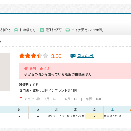
本別町北
駐車場あり
電子決済可
マイナ受付 (スマホ可)
0）
3.30
口コミ1件
歯科
4.5
子どもの頃から通っている近所の歯医者さん
診療科：
歯科
専門医・資格：
口腔インプラント専門医
アクセス数 7月：
12
| 6月：
11
| 年間：
159
月
火
水
木
金
土
09:00-17:00
09:00-17:00
09:00-12:00
●
●
●