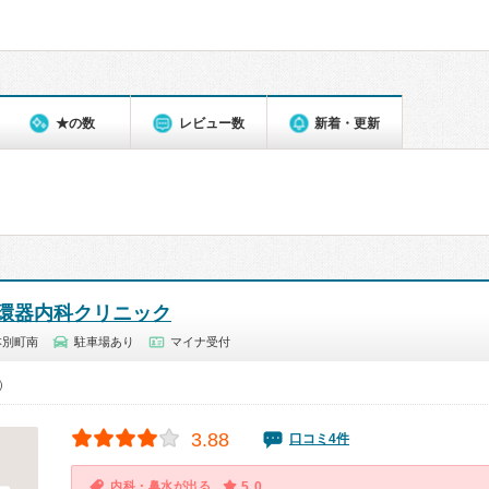
★の数
レビュー数
新着・更新
環器内科クリニック
本別町南
駐車場あり
マイナ受付
0）
3.88
口コミ4件
内科・鼻水が出る
5.0