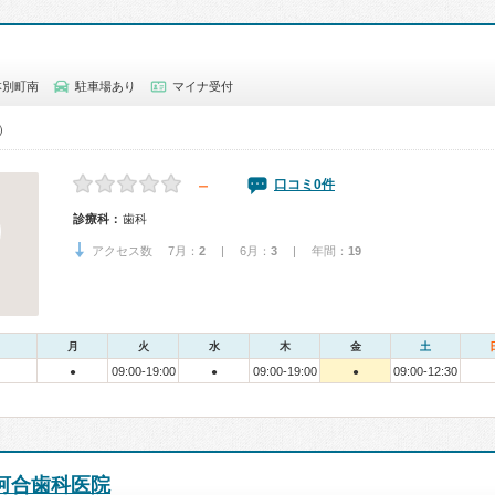
本別町南
駐車場あり
マイナ受付
0）
－
口コミ0件
診療科：
歯科
アクセス数 7月：
2
| 6月：
3
| 年間：
19
月
火
水
木
金
土
09:00-19:00
09:00-19:00
09:00-12:30
●
●
●
河合歯科医院