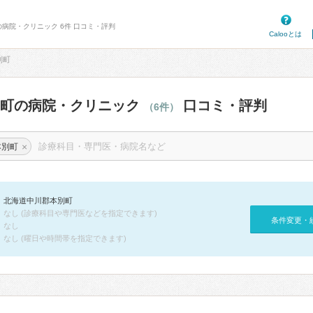
の病院・クリニック 6件 口コミ・評判
Calooとは
別町
別町の病院・クリニック
口コミ・評判
（6件）
×
本別町
北海道中川郡本別町
なし (診療科目や専門医などを指定できます)
条件変更・
なし
なし (曜日や時間帯を指定できます)