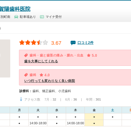
賀陽歯科医院
本別町南
駐車場あり
マイナ受付
0）
3.67
口コミ2件
歯科・歯と歯茎の痛み・腫れ・出血
5.0
歯を大事にしてくれる
歯科
4.0
いつ行っても変わりなく良い病院
診療科：
歯科、矯正歯科、小児歯科
アクセス数 7月：
32
| 6月：
36
| 年間：
301
月
火
水
木
金
土
●
●
●
●
●
●
14:00-18:00
14:00-18:00
●
●
●