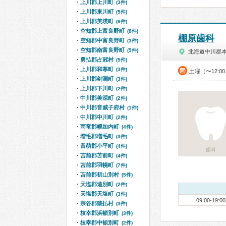
上川郡上川町
(3件)
上川郡東川町
(5件)
上川郡美瑛町
(6件)
空知郡上富良野町
(8件)
棚原歯科
空知郡中富良野町
(3件)
空知郡南富良野町
(5件)
北海道中川郡
勇払郡占冠村
(5件)
上川郡和寒町
(3件)
土曜（〜12:0
上川郡剣淵町
(3件)
上川郡下川町
(2件)
中川郡美深町
(2件)
中川郡音威子府村
(1件)
中川郡中川町
(2件)
雨竜郡幌加内町
(4件)
増毛郡増毛町
(3件)
留萌郡小平町
(4件)
歯科
苫前郡苫前町
(4件)
苫前郡羽幌町
(7件)
苫前郡初山別村
(5件)
天塩郡遠別町
(2件)
天塩郡天塩町
(3件)
09:00-19:00
宗谷郡猿払村
(3件)
枝幸郡浜頓別町
(3件)
枝幸郡中頓別町
(2件)