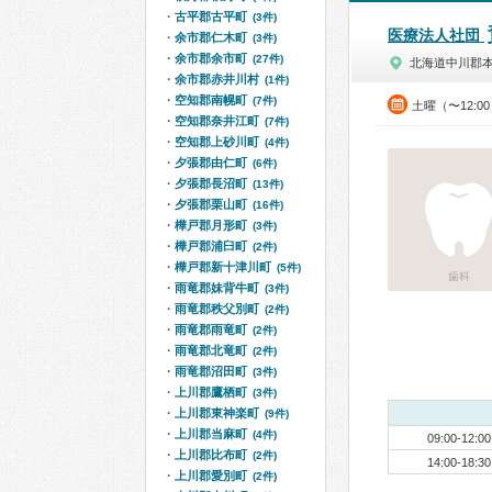
古平郡古平町
(3件)
医療法人社団
余市郡仁木町
(3件)
余市郡余市町
(27件)
北海道中川郡
余市郡赤井川村
(1件)
空知郡南幌町
(7件)
土曜（〜12:0
空知郡奈井江町
(7件)
空知郡上砂川町
(4件)
夕張郡由仁町
(6件)
夕張郡長沼町
(13件)
夕張郡栗山町
(16件)
樺戸郡月形町
(3件)
樺戸郡浦臼町
(2件)
樺戸郡新十津川町
(5件)
歯科
雨竜郡妹背牛町
(3件)
雨竜郡秩父別町
(2件)
雨竜郡雨竜町
(2件)
雨竜郡北竜町
(2件)
雨竜郡沼田町
(3件)
上川郡鷹栖町
(3件)
上川郡東神楽町
(9件)
上川郡当麻町
(4件)
09:00-12:00
上川郡比布町
(2件)
14:00-18:30
上川郡愛別町
(2件)