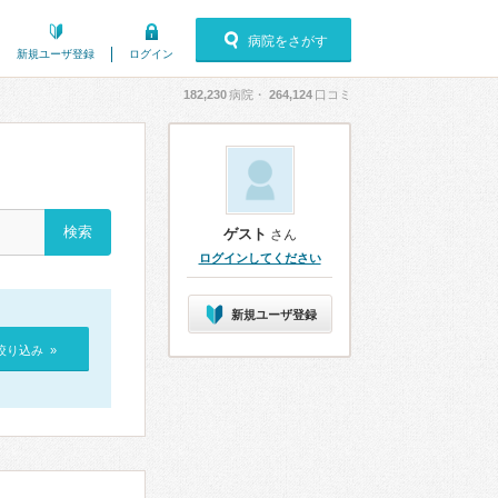
病院をさがす
新規ユーザ登録
ログイン
182,230
病院・
264,124
口コミ
ゲスト
さん
ログインしてください
新規ユーザ登録
絞り込み »