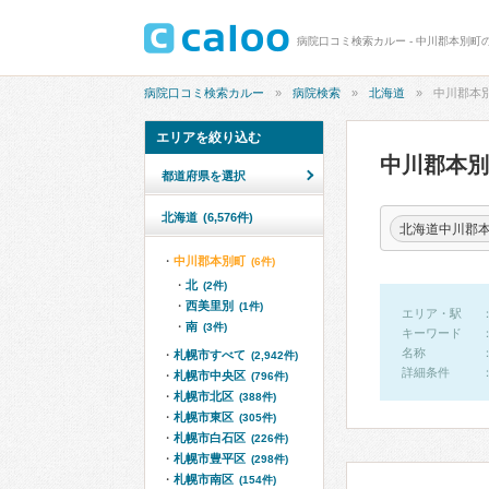
病院口コミ検索カルー - 中川郡本別町
病院口コミ検索カルー
病院検索
北海道
中川郡本
エリアを絞り込む
中川郡本
都道府県を選択
北海道
(6,576件)
北海道中川郡
中川郡本別町
(6件)
北
(2件)
西美里別
(1件)
エリア・駅
南
(3件)
キーワード
名称
札幌市すべて
(2,942件)
詳細条件
札幌市中央区
(796件)
札幌市北区
(388件)
札幌市東区
(305件)
札幌市白石区
(226件)
札幌市豊平区
(298件)
札幌市南区
(154件)