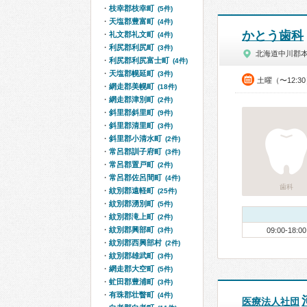
枝幸郡枝幸町
(5件)
天塩郡豊富町
(4件)
かとう歯科
礼文郡礼文町
(4件)
利尻郡利尻町
(3件)
北海道中川郡
利尻郡利尻富士町
(4件)
天塩郡幌延町
(3件)
土曜（〜12:3
網走郡美幌町
(18件)
網走郡津別町
(2件)
斜里郡斜里町
(9件)
斜里郡清里町
(3件)
斜里郡小清水町
(2件)
常呂郡訓子府町
(3件)
常呂郡置戸町
(2件)
常呂郡佐呂間町
(4件)
歯科
紋別郡遠軽町
(25件)
紋別郡湧別町
(5件)
紋別郡滝上町
(2件)
紋別郡興部町
(3件)
09:00-18:00
紋別郡西興部村
(2件)
紋別郡雄武町
(3件)
網走郡大空町
(5件)
虻田郡豊浦町
(3件)
有珠郡壮瞥町
(4件)
医療法人社団