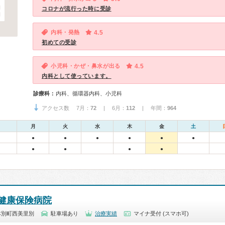
コロナが流行った時に受診
内科・発熱
4.5
初めての受診
小児科・かぜ・鼻水が出る
4.5
内科として使っています。
診療科：
内科、循環器内科、小児科
アクセス数 7月：
72
| 6月：
112
| 年間：
964
月
火
水
木
金
土
●
●
●
●
●
●
●
●
●
●
健康保険病院
本別町西美里別
駐車場あり
治療実績
マイナ受付 (スマホ可)