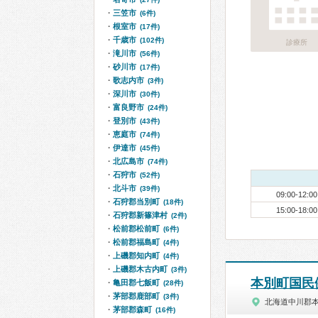
三笠市
(6件)
根室市
(17件)
千歳市
(102件)
診療所
滝川市
(56件)
砂川市
(17件)
歌志内市
(3件)
深川市
(30件)
富良野市
(24件)
登別市
(43件)
恵庭市
(74件)
伊達市
(45件)
北広島市
(74件)
石狩市
(52件)
北斗市
(39件)
09:00-12:00
石狩郡当別町
(18件)
15:00-18:00
石狩郡新篠津村
(2件)
松前郡松前町
(6件)
松前郡福島町
(4件)
上磯郡知内町
(4件)
上磯郡木古内町
(3件)
本別町国民
亀田郡七飯町
(28件)
茅部郡鹿部町
(3件)
北海道中川郡
茅部郡森町
(16件)