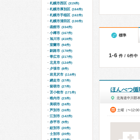
札幌市西区
(319件)
札幌市厚別区
(164件)
札幌市手稲区
(162件)
札幌市清田区
(130件)
函館市
(334件)
小樽市
(167件)
標準
旭川市
(418件)
室蘭市
(94件)
釧路市
(178件)
1-6
件 / 6件中
帯広市
(217件)
北見市
(124件)
夕張市
(8件)
岩見沢市
(114件)
網走市
(37件)
留萌市
(27件)
ほんべつ循
苫小牧市
(171件)
北海道中川郡
稚内市
(23件)
美唄市
(24件)
芦別市
土曜（〜12:0
(16件)
江別市
(142件)
赤平市
(9件)
紋別市
(20件)
士別市
(20件)
名寄市
(27件)