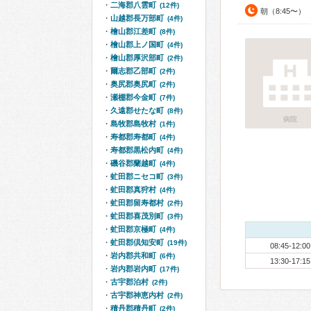
二海郡八雲町
(12件)
朝（8:45〜）
山越郡長万部町
(4件)
檜山郡江差町
(8件)
檜山郡上ノ国町
(4件)
檜山郡厚沢部町
(2件)
爾志郡乙部町
(2件)
奥尻郡奥尻町
(2件)
瀬棚郡今金町
(7件)
久遠郡せたな町
(8件)
病院
島牧郡島牧村
(1件)
寿都郡寿都町
(4件)
寿都郡黒松内町
(4件)
磯谷郡蘭越町
(4件)
虻田郡ニセコ町
(3件)
虻田郡真狩村
(4件)
虻田郡留寿都村
(2件)
虻田郡喜茂別町
(3件)
虻田郡京極町
(4件)
虻田郡倶知安町
(19件)
08:45-12:00
岩内郡共和町
(6件)
13:30-17:15
岩内郡岩内町
(17件)
古宇郡泊村
(2件)
古宇郡神恵内村
(2件)
積丹郡積丹町
(2件)