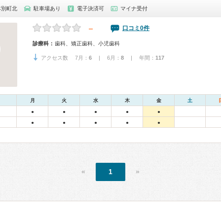
本別町北
駐車場あり
電子決済可
マイナ受付
－
口コミ0件
診療科：
歯科、矯正歯科、小児歯科
アクセス数 7月：
6
| 6月：
8
| 年間：
117
月
火
水
木
金
土
●
●
●
●
●
●
●
●
●
●
«
1
»