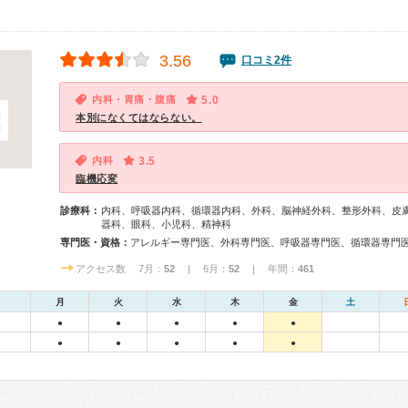
3.56
口コミ2件
内科・胃痛・腹痛
5.0
本別になくてはならない。
内科
3.5
臨機応変
診療科：
内科、呼吸器内科、循環器内科、外科、脳神経外科、整形外科、皮
器科、眼科、小児科、精神科
専門医・資格：
アクセス数 7月：
52
| 6月：
52
| 年間：
461
月
火
水
木
金
土
●
●
●
●
●
●
●
●
●
●