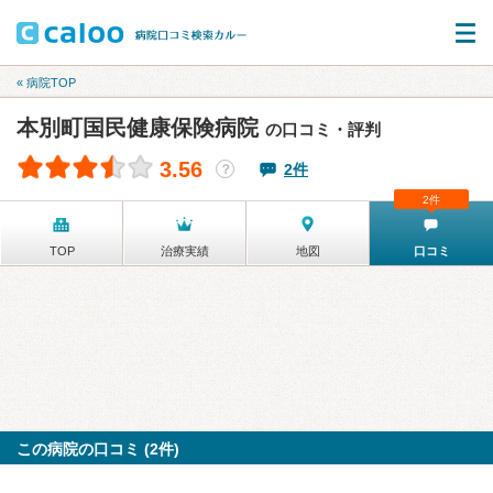
« 病院TOP
本別町国民健康保険病院
の口コミ・評判
3.56
2件
？
2件
TOP
治療実績
地図
口コミ
この病院の口コミ (2件)