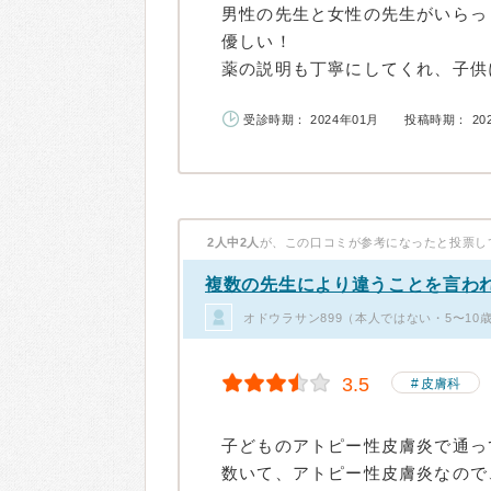
男性の先生と女性の先生がいらっ
優しい！
薬の説明も丁寧にしてくれ、子供に
受診時期： 2024年01月
投稿時期： 20
2人中2人
が、この口コミが参考になったと投票し
複数の先生により違うことを言わ
オドウラサン899（本人ではない・5〜10
3.5
皮膚科
子どものアトピー性皮膚炎で通っ
数いて、アトピー性皮膚炎なので