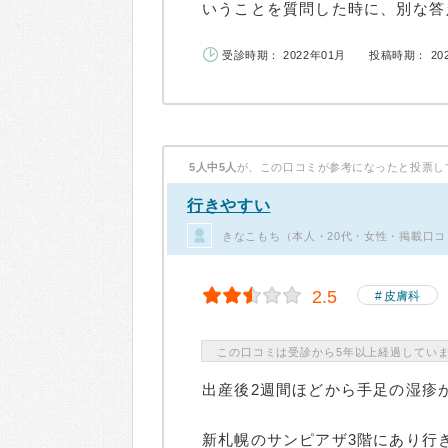
いうことを質問した時に、別な答え
受診時期： 2022年01月
投稿時期： 20
5人中5人
が、この口コミが参考になったと投票し
行きやすい
きなこもち（本人・20代・女性・掲載口コ
2.5
皮膚科
この口コミは受診から5年以上経過してい
出産後2週間ほどから手足の湿疹
新札幌のサンピアザ3階にあり行