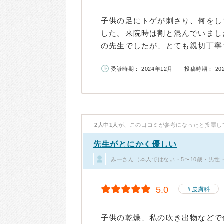
子供の足にトゲが刺さり、何をし
した。来院時は割と混んでいまし
の先生でしたが、とても親切丁寧で
受診時期： 2024年12月
投稿時期： 20
2人中1人
が、この口コミが参考になったと投票し
先生がとにかく優しい
みーさん（本人ではない・5〜10歳・男性
5.0
皮膚科
子供の乾燥、私の吹き出物などで