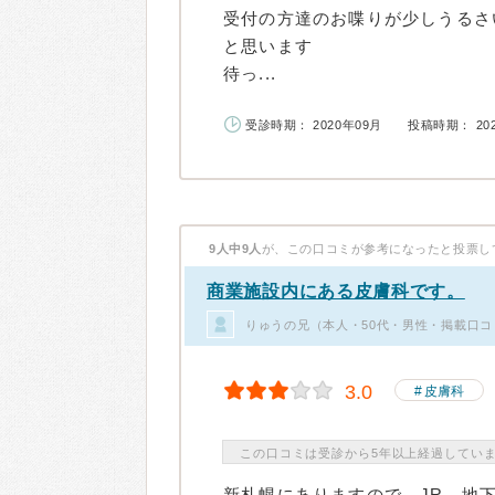
受付の方達のお喋りが少しうるさ
と思います
待っ...
受診時期： 2020年09月
投稿時期： 20
9人中9人
が、この口コミが参考になったと投票し
商業施設内にある皮膚科です。
りゅうの兄（本人・50代・男性・掲載口コ
3.0
皮膚科
この口コミは受診から5年以上経過してい
新札幌にありますので JR、地