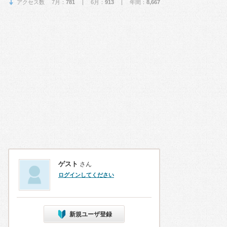
アクセス数 7月：
781
| 6月：
913
| 年間：
8,667
ゲスト
さん
ログインしてください
新規ユーザ登録