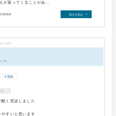
が返ってくることがあ...
22年06月
続きを読む
ています。
ミ7件）
湿疹
ます。
が酷く受診しました
きやすいと思います