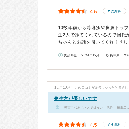
4.5
皮膚科
10数年前から蕁麻疹や皮膚トラ
生2人で診てくれているので回転
ちゃんとお話を聞いてくれますし、
受診時期： 2024年12月
投稿時期： 20
1人中1人
が、この口コミが参考になったと投票し
先生方が優しいです
黒百合416（本人ではない・男性・掲載口
4.5
皮膚科