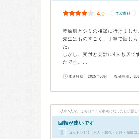
4.0
皮膚科
乾燥肌とシミの相談に行きました
先生はものすごく、丁寧で話しも
た。
しかし、受付と会計に4人も居て
たです。...
受診時期： 2025年03月
投稿時期： 20
5人中5人
が、この口コミが参考になったと投票し
回転が速いです
コットン945（本人・30代・男性・掲載口