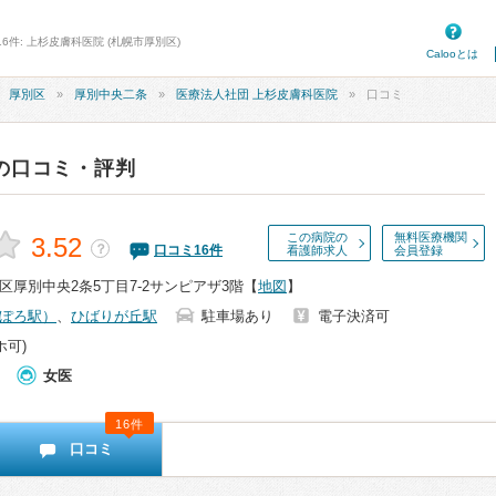
6件: 上杉皮膚科医院 (札幌市厚別区)
Calooとは
厚別区
厚別中央二条
医療法人社団 上杉皮膚科医院
口コミ
の口コミ・評判
この病院の
無料医療機関
3.52
？
口コミ
16
件
看護師求人
会員登録
厚別中央2条5丁目7-2サンピアザ3階
【
地図
】
ぽろ駅）
、
ひばりが丘駅
駐車場あり
電子決済可
ホ可)
女医
16件
口コミ