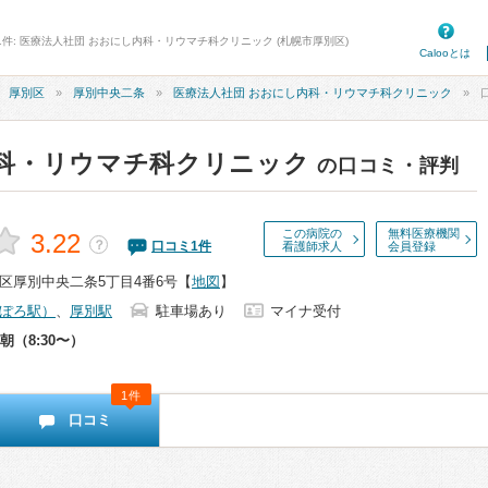
1件: 医療法人社団 おおにし内科・リウマチ科クリニック (札幌市厚別区)
Calooとは
厚別区
厚別中央二条
医療法人社団 おおにし内科・リウマチ科クリニック
内科・リウマチ科クリニック
の口コミ・評判
この病院の
無料医療機関
3.22
？
口コミ
1
件
看護師求人
会員登録
区厚別中央二条5丁目4番6号
【
地図
】
ぽろ駅）
、
厚別駅
駐車場あり
マイナ受付
朝（8:30〜）
1件
口コミ