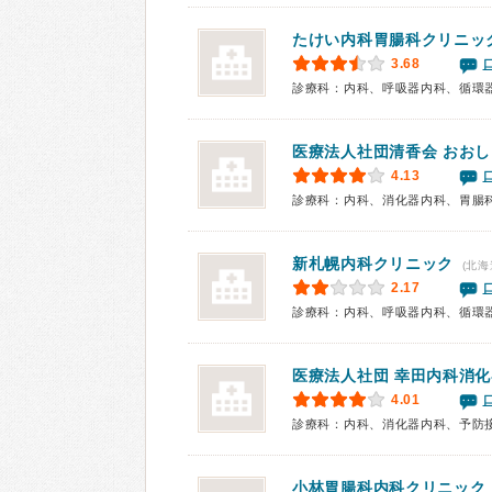
たけい内科胃腸科クリニッ
3.68
医療法人社団清香会
おおし
4.13
診療科：内科、消化器内科、胃腸
新札幌内科クリニック
(北海
2.17
医療法人社団
幸田内科消化
4.01
診療科：内科、消化器内科、予防
小林胃腸科内科クリニック