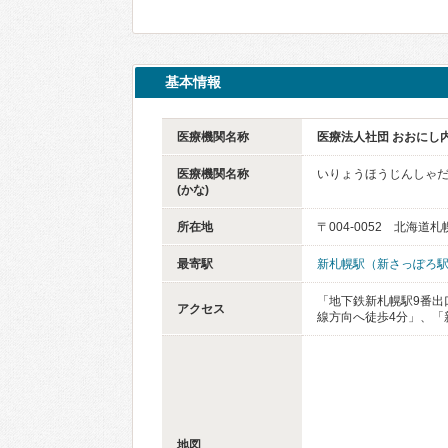
基本情報
医療機関名称
医療法人社団 おおにし
医療機関名称
いりょうほうじんしゃだ
(かな)
所在地
〒004-0052 北海
最寄駅
新札幌駅（新さっぽろ
「地下鉄新札幌駅9番出
アクセス
線方向へ徒歩4分」、「
地図