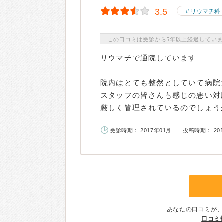
3.5
リウマチ科
この口コミは受診から5年以上経過してい
リウマチで通院しています
院内はとても整然としていて病院
スタッフの皆さんも感じの悪い対
厳しく管理されているのでしょうが
受診時期： 2017年01月
投稿時期： 20
あなたの口コミが
口コミ