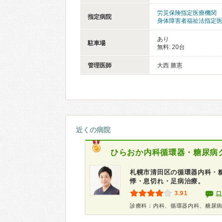
労災保険指定医療機関
指定病院
身体障害者福祉法指定
あり
駐車場
無料: 20台
管理医師
大西 勝憲
近くの病院
ひらおか内科循環器・糖尿病
札幌市清田区の循環器内科・
悸・息切れ・足病治療。
3.91
口
診療科：内科、循環器内科、糖尿