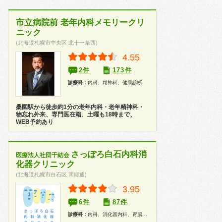
市立病院前 老年内科メモリークリ
ニック
(北海道札幌市中央区 北十一条西)
4.55
2件
173件
診療科：
内科、精神科、健康診断
桑園駅から徒歩約1分の老年内科・老年精神科・
物忘れ外来、専門医在籍、土曜も18時まで、
WEB予約あり
さっぽろ白石内科消
医療法人社団千結会
化器クリニック
(北海道札幌市白石区 南郷通)
3.95
6件
87件
診療科：
内科、消化器内科、胃腸科、内視鏡、健康診断、人間ドック