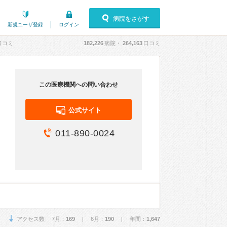
病院をさがす
新規ユーザ登録
ログイン
口コミ
182,226
病院・
264,163
口コミ
この医療機関への問い合わせ
公式サイト
011-890-0024
アクセス数 7月：
169
| 6月：
190
| 年間：
1,647