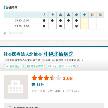
診療時間
月
火
水
木
金
土
日
祝
09:30-12:00
13:30-17:00
13:30-20:00
札幌北楡病院
社会医療法人北楡会
北海道札幌市白石区東札幌六条（白石駅（札幌市営地下鉄東西線））
駐車場あり
電子決済可
マイナ受付
(スマホ可)
3.68
12件
アクセス数 7月:
1,185
| 6月:
1,569