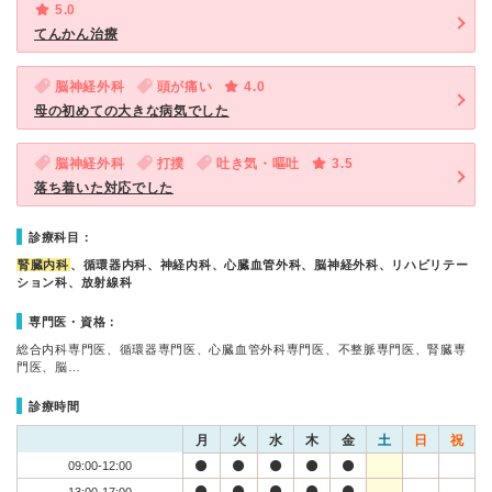
5.0
てんかん治療
脳神経外科
頭が痛い
4.0
母の初めての大きな病気でした
脳神経外科
打撲
吐き気・嘔吐
3.5
落ち着いた対応でした
診療科目：
腎臓内科
、循環器内科、神経内科、心臓血管外科、脳神経外科、リハビリテー
ション科、放射線科
専門医・資格：
総合内科専門医、循環器専門医、心臓血管外科専門医、不整脈専門医、腎臓専
門医、脳…
診療時間
月
火
水
木
金
土
日
祝
09:00-12:00