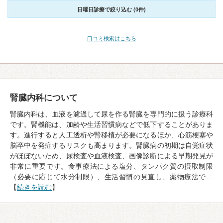
日曜日診療で絞り込む (0件)
口コミ検索はこちら
腎臓内科について
腎臓内科は、血液を濾過して尿を作る腎臓を専門的に扱う診療科
です。腎機能は、加齢や生活習慣病などで低下することがありま
す。進行すると人工透析や腎移植が必要になるほか、心筋梗塞や
脳卒中を発症するリスクも高まります。腎臓病の初期は自覚症状
がほぼないため、尿検査や血液検査、画像診断による早期発見が
非常に重要です。食事療法による塩分、タンパク質の摂取制限
（必要に応じて水分制限）、生活習慣の見直し、薬物療法で…
【
続きを読む
】