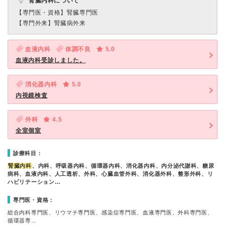
腎臓内科について
【専門医・資格】
腎臓専門医
【専門外来】
腎臓病外来
血液内科
体調不良
5.0
血液内科受診しました。
消化器内科
5.0
内視鏡検査
外科
4.5
全室個室
診療科目：
腎臓内科
、内科、呼吸器内科、循環器内科、消化器内科、内分泌代謝科、糖尿
病科、血液内科、人工透析、外科、心臓血管外科、消化器外科、整形外科、リ
ハビリテーション…
専門医・資格：
総合内科専門医、リウマチ専門医、感染症専門医、血液専門医、外科専門医、
循環器専…