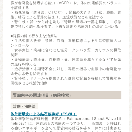
臓が老廃物を濾過する能力（eGFR）や、体内の電解質のバランス
を評価する
・画像診断（超音波、CTなど）：腎臓の大きさ、形状、腫瘍、嚢
胞、結石による尿路の詰まり、血流状態などを確認する
・腎生検：背中から針を刺して腎臓の組織の一部を採取し、顕微
鏡で詳しく調べる検査で、正確な診断や治療方針の決定に用いる
■腎臓内科で行う主な治療法
・生活習慣の改善：禁煙、節酒、運動指導による生活習慣病のコ
ントロール
・食事療法：病期に合わせた塩分、タンパク質、カリウムの摂取
制限
・薬物療法：降圧薬、血糖降下薬、尿蛋白を減らす薬などで病気
の進行を抑える
・透析治療：末期腎不全に対し、専用の機器で血液中の老廃物や
余分な水分を除去する
・腎移植：ドナーから提供された健康な腎臓を移植して腎機能を
回復させる根治的治療
腎臓内科の関連項目（病院検索）
診療・治療法
体外衝撃波による結石破砕術（ESWL）
体外衝撃波結石破砕術（ESWL：Extracorporeal Shock Wave Lit
hotripsy）は、尿管結石の治療の一つであり、「衝撃波」と呼ばれ
る強いエネルギーを当てて尿管内の結石を砕き、体外に排出させ