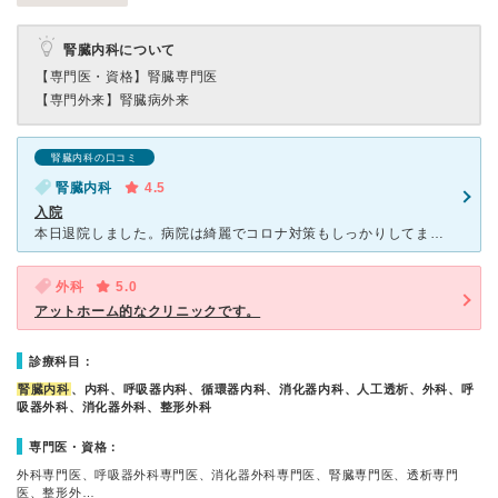
腎臓内科について
【専門医・資格】
腎臓専門医
【専門外来】
腎臓病外来
腎臓内科の口コミ
腎臓内科
4.5
入院
本日退院しました。病院は綺麗でコロナ対策もしっかりしてました。 看護師さんもとても親切でした。 病院の中に売店がないのが残念ですが。 先生の説明もしっかりしていて、わかりやすかったです。
外科
5.0
アットホーム的なクリニックです。
診療科目：
腎臓内科
、内科、呼吸器内科、循環器内科、消化器内科、人工透析、外科、呼
吸器外科、消化器外科、整形外科
専門医・資格：
外科専門医、呼吸器外科専門医、消化器外科専門医、腎臓専門医、透析専門
医、整形外…