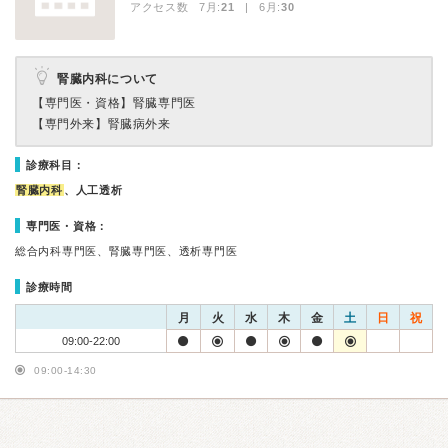
アクセス数 7月:
21
| 6月:
30
腎臓内科について
【専門医・資格】
腎臓専門医
【専門外来】
腎臓病外来
診療科目：
腎臓内科
、人工透析
専門医・資格：
総合内科専門医、腎臓専門医、透析専門医
診療時間
月
火
水
木
金
土
日
祝
09:00-22:00
09:00-14:30