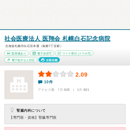
社会医療法人 医翔会 札幌白石記念病院
北海道札幌市白石区本通（南郷7丁目駅）
駐車場あり
電子決済可
マイナ受付
(スマホ可)
電子処方せん対応
女医在籍
2.09
10件
アクセス数 7月:
825
| 6月:
821
腎臓内科について
【専門医・資格】
腎臓専門医