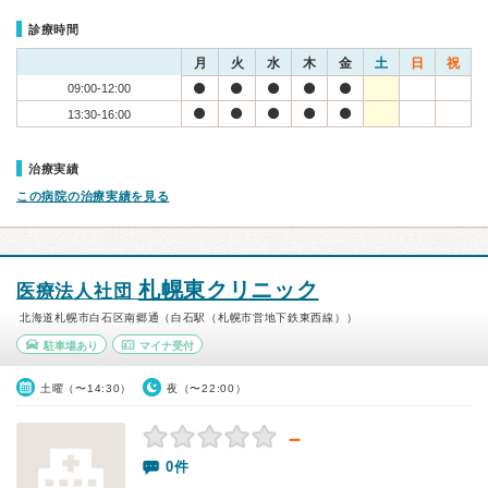
診療時間
月
火
水
木
金
土
日
祝
09:00-12:00
13:30-16:00
治療実績
この病院の治療実績を見る
札幌東クリニック
医療法人社団
北海道札幌市白石区南郷通（白石駅（札幌市営地下鉄東西線））
駐車場あり
マイナ受付
土曜（〜14:30）
夜（〜22:00）
－
0件