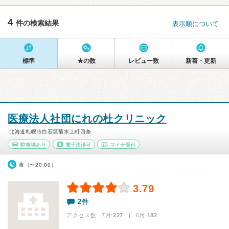
4
件の検索結果
表示順について
標準
★の数
レビュー数
新着・更新
医療法人社団にれの杜クリニック
北海道札幌市白石区菊水上町四条
駐車場あり
電子決済可
マイナ受付
夜（〜20:00）
3.79
2件
アクセス数 7月:
227
| 6月:
182