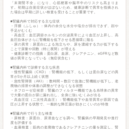
「末期腎不全」になり、心筋梗塞や脳卒中のリスクも高まりま
す。初期は自覚症状がほぼないため、健康診断で異常を指摘され
た場合は早期に詳しい検査を受けることが重要です。
■腎臓内科で対応する主な症状
・浮腫（ふしゅ）：体内の余分な水分や塩分が排出できず、顔や
手足がむくむ
・高血圧：血圧調節ホルモンの分泌異常により血圧が上昇し、高
血圧自体がさらに腎機能を低下させる悪循環に陥る
・尿の異常：尿蛋白による泡立ちや、尿を濃縮する力が低下する
ことで尿量や回数（特に夜間）が増える
・健康診断での指摘：蛋白尿、血尿、クレアチニン、eGFRなど数
値が異常となっている（無症状含む）
■腎臓内科で診療する主な疾患
・慢性腎臓病（CKD）：腎機能の低下、もしくは蛋白尿などの異
常が3か月以上続く状態
・急性腎障害（AKI）：数時間～数日で急激に腎機能が低下し、老
廃物の排泄や体液の調整ができなくなる状態
・ネフローゼ症候群：腎臓のフィルター機能である糸球体の異常
で大量の蛋白が尿に漏れ出し、全身に強いむくみが出る
・高血圧症（二次性高血圧）：腎機能低下や血管異常が原因で血
圧が上昇する状態で、一般的な降圧薬が効きにくいのが特徴
■腎臓内科で行う主な検査
・尿検査：尿蛋白、尿潜血などを調べ、腎臓病の早期発見や進行
度を評価する
・血液検査：筋肉の老廃物であるクレアチニンの量を測定し、腎