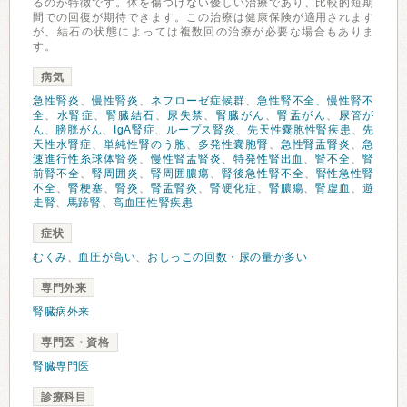
るのが特徴です。体を傷つけない優しい治療であり、比較的短期
間での回復が期待できます。この治療は健康保険が適用されます
が、結石の状態によっては複数回の治療が必要な場合もありま
す。
病気
急性腎炎
、
慢性腎炎
、
ネフローゼ症候群
、
急性腎不全
、
慢性腎不
全
、
水腎症
、
腎臓結石
、
尿失禁
、
腎臓がん
、
腎盂がん
、
尿管が
ん
、
膀胱がん
、
IgA腎症
、
ループス腎炎
、
先天性嚢胞性腎疾患
、
先
天性水腎症
、
単純性腎のう胞
、
多発性嚢胞腎
、
急性腎盂腎炎
、
急
速進行性糸球体腎炎
、
慢性腎盂腎炎
、
特発性腎出血
、
腎不全
、
腎
前腎不全
、
腎周囲炎
、
腎周囲膿瘍
、
腎後急性腎不全
、
腎性急性腎
不全
、
腎梗塞
、
腎炎
、
腎盂腎炎
、
腎硬化症
、
腎膿瘍
、
腎虚血
、
遊
走腎
、
馬蹄腎
、
高血圧性腎疾患
症状
むくみ
、
血圧が高い
、
おしっこの回数・尿の量が多い
専門外来
腎臓病外来
専門医・資格
腎臓専門医
診療科目