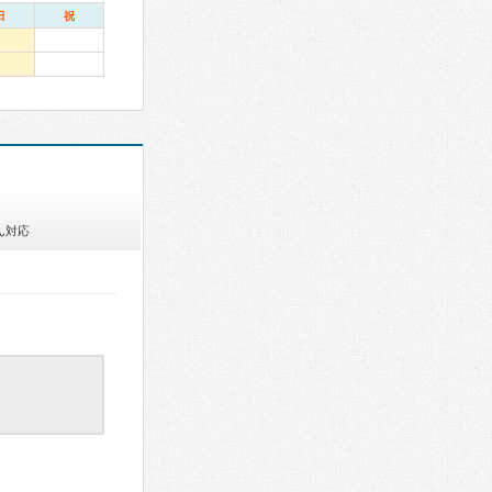
日
祝
ん対応