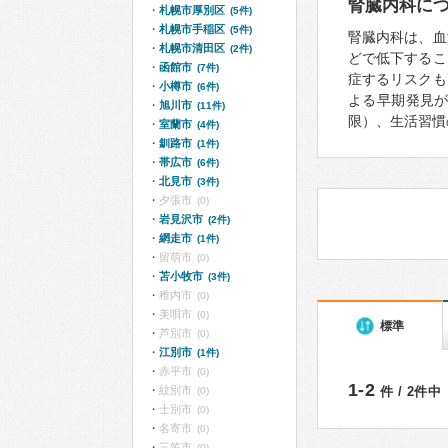
腎臓内科に
札幌市厚別区
(5件)
札幌市手稲区
(5件)
腎臓内科は、血
札幌市清田区
(2件)
どで低下するこ
函館市
(7件)
症するリスクも
小樽市
(6件)
よる早期発見
旭川市
(11件)
限）、生活習慣
室蘭市
(4件)
釧路市
(1件)
帯広市
(6件)
北見市
(3件)
夕張市
(0)
岩見沢市
(2件)
網走市
(1件)
留萌市
(0)
苫小牧市
(3件)
稚内市
(0)
美唄市
(0)
標準
芦別市
(0)
江別市
(1件)
赤平市
(0)
1-2
紋別市
件 / 2件中
(0)
士別市
(0)
名寄市
(0)
三笠市
(0)