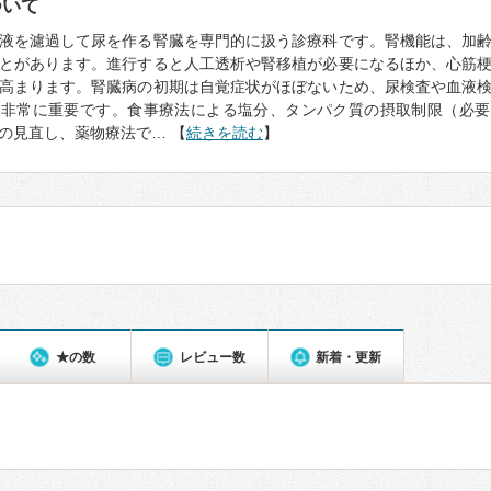
ついて
液を濾過して尿を作る腎臓を専門的に扱う診療科です。腎機能は、加
とがあります。進行すると人工透析や腎移植が必要になるほか、心筋
高まります。腎臓病の初期は自覚症状がほぼないため、尿検査や血液
が非常に重要です。食事療法による塩分、タンパク質の摂取制限（必要
の見直し、薬物療法で… 【
続きを読む
】
★の数
レビュー数
新着・更新