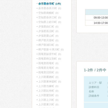
余市郡余市町
(1件)
余市郡赤井川村
(0)
空知郡南幌町
(0)
空知郡奈井江町
(0)
09:00-13:00
空知郡上砂川町
(0)
14:00-17:00
夕張郡由仁町
(0)
夕張郡長沼町
(0)
夕張郡栗山町
(0)
樺戸郡月形町
(0)
樺戸郡浦臼町
(0)
樺戸郡新十津川町
(0)
雨竜郡妹背牛町
(0)
雨竜郡秩父別町
(0)
雨竜郡雨竜町
(0)
雨竜郡北竜町
(0)
1-2件 / 2件中
雨竜郡沼田町
(0)
上川郡鷹栖町
(0)
上川郡東神楽町
(0)
エリア・駅
上川郡当麻町
(0)
診療科目
上川郡比布町
(0)
名称
上川郡愛別町
(0)
詳細条件
上川郡上川町
(0)
上川郡東川町
(0)