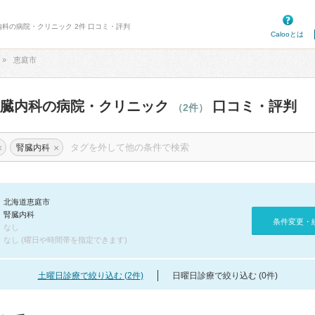
内科の病院・クリニック 2件 口コミ・評判
Calooとは
恵庭市
腎臓内科の病院・クリニック
口コミ・評判
（2件）
×
×
腎臓内科
北海道恵庭市
腎臓内科
条件変更・
なし
なし (曜日や時間帯を指定できます)
土曜日診療で絞り込む (2件)
日曜日診療で絞り込む (0件)