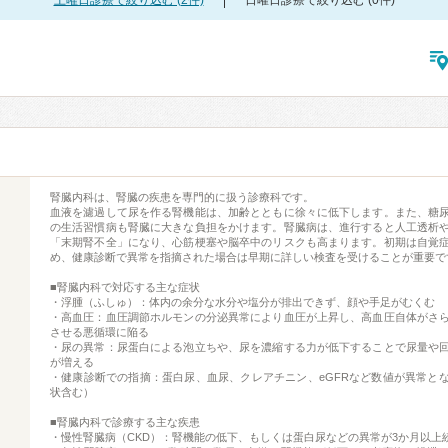
土曜日診療で絞り込む (2件)
日曜日診療で絞り込む (0件)
腎臓内科は、腎臓の疾患を専門的に扱う診療科です。
血液を濾過して尿を作る腎機能は、加齢とともに徐々に低下します。また、糖
の生活習慣病も腎臓に大きな負担をかけます。腎臓病は、進行すると人工透析
「末期腎不全」になり、心筋梗塞や脳卒中のリスクも高まります。初期は自覚
め、健康診断で異常を指摘された場合は早期に詳しい検査を受けることが重要で
■腎臓内科で対応する主な症状
・浮腫（ふしゅ）：体内の余分な水分や塩分が排出できず、顔や手足がむくむ
・高血圧：血圧調節ホルモンの分泌異常により血圧が上昇し、高血圧自体がさ
させる悪循環に陥る
・尿の異常：尿蛋白による泡立ちや、尿を濃縮する力が低下することで尿量や
が増える
・健康診断での指摘：蛋白尿、血尿、クレアチニン、eGFRなど数値が異常と
状含む）
■腎臓内科で診療する主な疾患
・慢性腎臓病（CKD）：腎機能の低下、もしくは蛋白尿などの異常が3か月以上