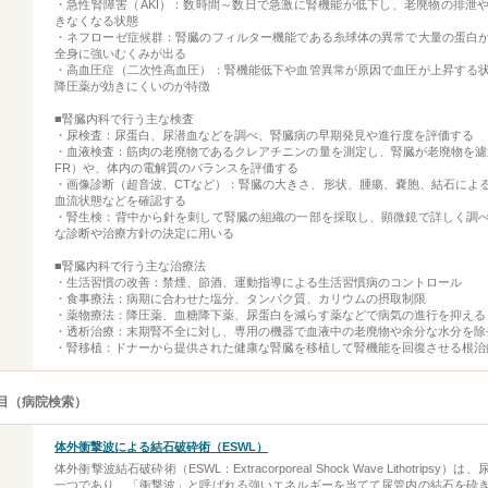
・急性腎障害（AKI）：数時間～数日で急激に腎機能が低下し、老廃物の排泄
きなくなる状態
・ネフローゼ症候群：腎臓のフィルター機能である糸球体の異常で大量の蛋白
全身に強いむくみが出る
・高血圧症（二次性高血圧）：腎機能低下や血管異常が原因で血圧が上昇する
降圧薬が効きにくいのが特徴
■腎臓内科で行う主な検査
・尿検査：尿蛋白、尿潜血などを調べ、腎臓病の早期発見や進行度を評価する
・血液検査：筋肉の老廃物であるクレアチニンの量を測定し、腎臓が老廃物を濾
FR）や、体内の電解質のバランスを評価する
・画像診断（超音波、CTなど）：腎臓の大きさ、形状、腫瘍、嚢胞、結石によ
血流状態などを確認する
・腎生検：背中から針を刺して腎臓の組織の一部を採取し、顕微鏡で詳しく調
な診断や治療方針の決定に用いる
■腎臓内科で行う主な治療法
・生活習慣の改善：禁煙、節酒、運動指導による生活習慣病のコントロール
・食事療法：病期に合わせた塩分、タンパク質、カリウムの摂取制限
・薬物療法：降圧薬、血糖降下薬、尿蛋白を減らす薬などで病気の進行を抑える
・透析治療：末期腎不全に対し、専用の機器で血液中の老廃物や余分な水分を除
・腎移植：ドナーから提供された健康な腎臓を移植して腎機能を回復させる根治
目（病院検索）
体外衝撃波による結石破砕術（ESWL）
体外衝撃波結石破砕術（ESWL：Extracorporeal Shock Wave Lithotripsy
一つであり、「衝撃波」と呼ばれる強いエネルギーを当てて尿管内の結石を砕