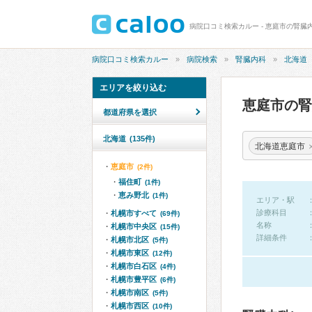
病院口コミ検索カルー - 恵庭市の腎臓
病院口コミ検索カルー
病院検索
腎臓内科
北海道
エリアを絞り込む
恵庭市の
都道府県を選択
北海道
(135件)
北海道恵庭市
恵庭市
(2件)
福住町
(1件)
恵み野北
(1件)
エリア・駅
診療科目
札幌市すべて
(69件)
名称
札幌市中央区
(15件)
詳細条件
札幌市北区
(5件)
札幌市東区
(12件)
札幌市白石区
(4件)
札幌市豊平区
(6件)
札幌市南区
(5件)
札幌市西区
(10件)