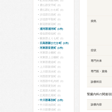
虻田郡洞爺湖町
(0)
勇払郡安平町
(0)
勇払郡むかわ町
(0)
沙流郡日高町
(0)
沙流郡平取町
(0)
病気
新冠郡新冠町
(0)
浦河郡浦河町
(1件)
様似郡様似町
(0)
幌泉郡えりも町
(0)
日高郡新ひだか町
(1件)
河東郡音更町
(1件)
症状
河東郡士幌町
(0)
河東郡上士幌町
(0)
専門外来
河東郡鹿追町
(0)
上川郡新得町
(0)
専門医・資格
上川郡清水町
(0)
河西郡芽室町
(0)
河西郡中札内村
(0)
診療科目
河西郡更別村
(0)
広尾郡大樹町
(0)
腎臓内科の関連項
広尾郡広尾町
(0)
中川郡幕別町
(1件)
診療内容
中川郡池田町
(0)
中川郡豊頃町
(0)