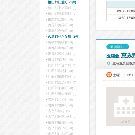
檜山郡江差町
(1件)
檜山郡上ノ国町
(0)
09:00-12:00
檜山郡厚沢部町
(0)
13:30-17:00
爾志郡乙部町
(0)
奥尻郡奥尻町
(0)
瀬棚郡今金町
(0)
久遠郡せたな町
(1件)
島牧郡島牧村
(0)
新規開院！
寿都郡寿都町
(0)
寿都郡黒松内町
(0)
恵み
医翔会
磯谷郡蘭越町
(0)
北海道恵庭市
虻田郡ニセコ町
(0)
虻田郡真狩村
(0)
土曜（〜13:0
虻田郡留寿都村
(0)
虻田郡喜茂別町
(0)
虻田郡京極町
(0)
虻田郡倶知安町
(0)
岩内郡共和町
(0)
岩内郡岩内町
(0)
古宇郡泊村
(0)
古宇郡神恵内村
(0)
診療所
積丹郡積丹町
(0)
古平郡古平町
(0)
余市郡仁木町
(0)