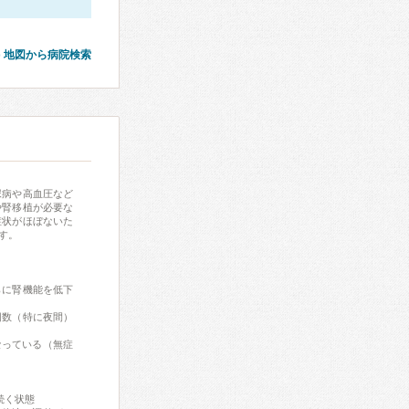
地図から病院検索
尿病や高血圧など
や腎移植が必要な
症状がほぼないた
す。
らに腎機能を低下
回数（特に夜間）
なっている（無症
続く状態