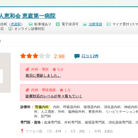
人恵和会 恵庭第一病院
福住町（
恵庭駅
）
駐車場あり
電子決済可
治療実績
マイナ受付 (スマ
対応
オンライン診療対応
0）
2.98
口コミ2件
外科・骨折
5.0
祝日に受診しました。
内科・帯状疱疹
1.5
診察対応のレベルが年々落ちていく
診療科：
腎臓内科
、内科、呼吸器内科、循環器内科、消化器内科、神経内科
科、人工透析、外科、脳神経外科、整形外科、リハビリテーション
科、肛門科
専門医・資格：
アクセス数 7月：
279
| 6月：
231
| 年間：
2,811