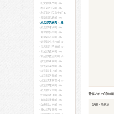
礼文郡礼文町
(0)
利尻郡利尻町
(0)
利尻郡利尻富士町
(0)
天塩郡幌延町
(0)
網走郡美幌町
(1件)
網走郡津別町
(0)
斜里郡斜里町
(0)
斜里郡清里町
(0)
斜里郡小清水町
(0)
常呂郡訓子府町
(0)
常呂郡置戸町
(0)
常呂郡佐呂間町
(0)
紋別郡遠軽町
(0)
紋別郡湧別町
(0)
紋別郡滝上町
(0)
紋別郡興部町
(0)
紋別郡西興部村
(0)
紋別郡雄武町
(0)
網走郡大空町
(0)
腎臓内科の関連項
虻田郡豊浦町
(0)
有珠郡壮瞥町
(0)
診療・治療法
白老郡白老町
(0)
勇払郡厚真町
(0)