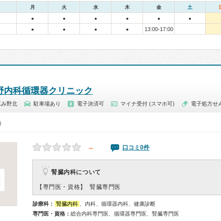
月
火
水
木
金
土
●
●
●
●
●
●
13:00-17:00
●
●
●
●
野内科循環器クリニック
恵み野北
駐車場あり
電子決済可
マイナ受付 (スマホ可)
電子処方せ
0）
－
口コミ0件
腎臓内科について
【専門医・資格】
腎臓専門医
診療科：
腎臓内科
、内科、循環器内科、健康診断
専門医・資格：
総合内科専門医、循環器専門医、腎臓専門医