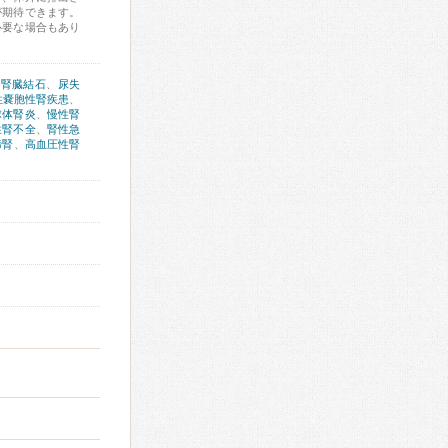
が期待できます。
必要な場合もあり
、
腎臓結石
、
尿失
性嚢胞性腎疾患
、
球体腎炎
、
慢性腎
性腎不全
、
腎性急
蹄腎
、
高血圧性腎