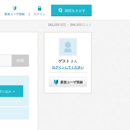
病院をさがす
新規ユーザ登録
ログイン
182,225
病院・
264,153
口コミ
ゲスト
さん
ログインしてください
新規ユーザ登録
絞り込み »