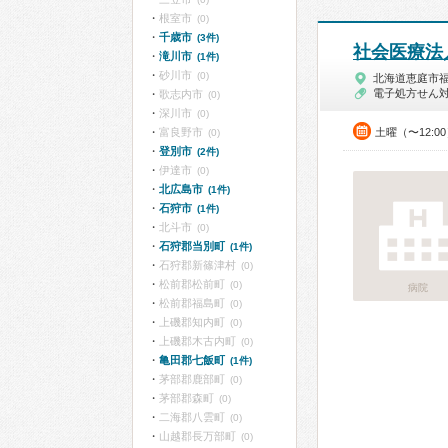
根室市
(0)
千歳市
(3件)
社会医療法
滝川市
(1件)
砂川市
(0)
北海道恵庭市
電子処方せん
歌志内市
(0)
深川市
(0)
富良野市
土曜（〜12:0
(0)
登別市
(2件)
伊達市
(0)
北広島市
(1件)
石狩市
(1件)
北斗市
(0)
石狩郡当別町
(1件)
石狩郡新篠津村
(0)
松前郡松前町
(0)
病院
松前郡福島町
(0)
上磯郡知内町
(0)
上磯郡木古内町
(0)
亀田郡七飯町
(1件)
茅部郡鹿部町
(0)
茅部郡森町
(0)
二海郡八雲町
(0)
山越郡長万部町
(0)