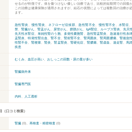
せるのが特徴です。体を傷つけない優しい治療であり、比較的短期間での回復
この治療は健康保険が適用されますが、結石の状態によっては複数回の治療が
ます。
急性腎炎
、
慢性腎炎
、
ネフローゼ症候群
、
急性腎不全
、
慢性腎不全
、
水腎症
禁
、
腎臓がん
、
腎盂がん
、
尿管がん
、
膀胱がん
、
IgA腎症
、
ループス腎炎
、
先天
先天性水腎症
、
単純性腎のう胞
、
多発性嚢胞腎
、
急性腎盂腎炎
、
急速進行性糸
盂腎炎
、
特発性腎出血
、
腎不全
、
腎前腎不全
、
腎周囲炎
、
腎周囲膿瘍
、
腎後急
性腎不全
、
腎梗塞
、
腎炎
、
腎盂腎炎
、
腎硬化症
、
腎膿瘍
、
腎虚血
、
遊走腎
、
馬
疾患
むくみ
、
血圧が高い
、
おしっこの回数・尿の量が多い
腎臓病外来
腎臓専門医
内科
、
人工透析
目（口コミ検索）
腎臓
(0)、
再検査・精密検査
(0)