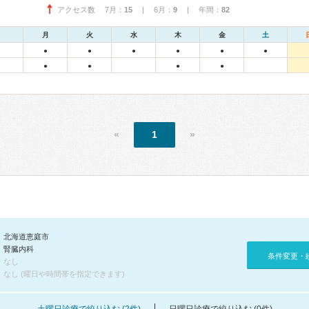
アクセス数 7月：
15
| 6月：
9
| 年間：
82
月
火
水
木
金
土
●
●
●
●
●
●
●
●
●
●
«
1
»
北海道恵庭市
腎臓内科
条件変更・
なし
なし (曜日や時間帯を指定できます)