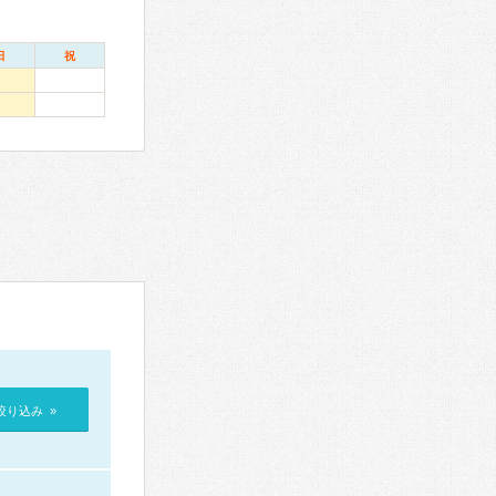
日
祝
絞り込み »