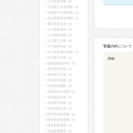
上川郡美瑛町
(0)
空知郡上富良野町
(0)
空知郡中富良野町
(0)
空知郡南富良野町
(0)
勇払郡占冠村
(0)
上川郡和寒町
(0)
上川郡剣淵町
(0)
上川郡下川町
(0)
腎臓内科について
中川郡美深町
(0)
中川郡音威子府村
(0)
中川郡中川町
(0)
詳細
雨竜郡幌加内町
(0)
増毛郡増毛町
(0)
留萌郡小平町
(0)
苫前郡苫前町
(0)
苫前郡羽幌町
(0)
苫前郡初山別村
(0)
天塩郡遠別町
(0)
天塩郡天塩町
(0)
宗谷郡猿払村
(0)
枝幸郡浜頓別町
(0)
枝幸郡中頓別町
(0)
枝幸郡枝幸町
(0)
天塩郡豊富町
(0)