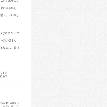
や体液の調整がで
が尿に漏れ出し、
状態で、一般的な
過する能力（eG
る尿路の詰まり、
べる検査で、正確
去する
的治療
）は、尿管結石の治療の
き、体外に排出さ