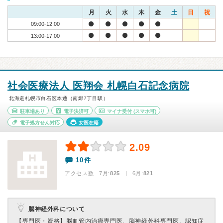
月
火
水
木
金
土
日
祝
09:00-12:00
13:00-17:00
社会医療法人 医翔会 札幌白石記念病院
北海道札幌市白石区本通（南郷7丁目駅）
駐車場あり
電子決済可
マイナ受付
(スマホ可)
電子処方せん対応
女医在籍
2.09
10件
アクセス数 7月:
825
| 6月:
821
脳神経外科について
【専門医・資格】
脳血管内治療専門医、脳神経外科専門医、認知症