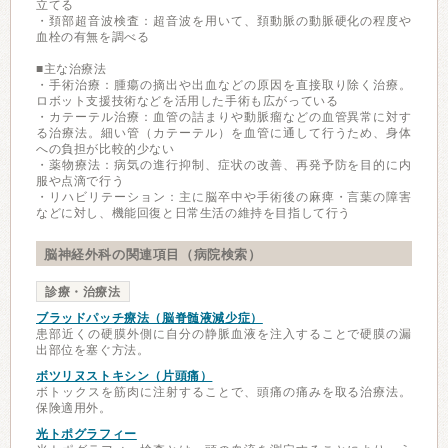
立てる
・頚部超音波検査：超音波を用いて、頚動脈の動脈硬化の程度や
血栓の有無を調べる
■主な治療法
・手術治療：腫瘍の摘出や出血などの原因を直接取り除く治療。
ロボット支援技術などを活用した手術も広がっている
・カテーテル治療：血管の詰まりや動脈瘤などの血管異常に対す
る治療法。細い管（カテーテル）を血管に通して行うため、身体
への負担が比較的少ない
・薬物療法：病気の進行抑制、症状の改善、再発予防を目的に内
服や点滴で行う
・リハビリテーション：主に脳卒中や手術後の麻痺・言葉の障害
などに対し、機能回復と日常生活の維持を目指して行う
脳神経外科の関連項目（病院検索）
診療・治療法
ブラッドパッチ療法（脳脊髄液減少症）
患部近くの硬膜外側に自分の静脈血液を注入することで硬膜の漏
出部位を塞ぐ方法。
ボツリヌストキシン（片頭痛）
ボトックスを筋肉に注射することで、頭痛の痛みを取る治療法。
保険適用外。
光トポグラフィー