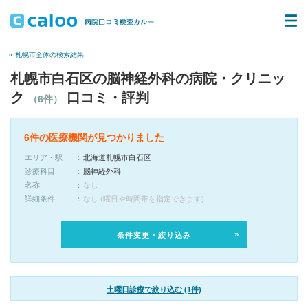
« 札幌市全体の検索結果
札幌市白石区の脳神経外科の病院・クリニッ
ク
口コミ・評判
（6件）
6件の医療機関が見つかりました
エリア・駅
北海道札幌市白石区
診療科目
脳神経外科
名称
なし
詳細条件
なし (曜日や時間帯を指定できます)
条件変更・絞り込み
土曜日診療で絞り込む (1件)