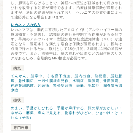
し、膨張を和らげることで、神経への圧迫が軽減されて痛みやし
びれを改善する効果が期待できます。治療は健康保険が適用され
ますが、適応の範囲が限られており、ヘルニアの位置や形によっ
て適応外となる場合もあります。
レカネマブの処方
レカネマブは、脳内に蓄積したアミロイドβ（アルツハイマー病の
原因物質）を除去し、認知症の進行を抑制する作用がある薬剤で
す。早期のアルツハイマー型認知症や軽度認知障害（MCI）が適
応となり、適応条件を満たす場合は保険が適用されます。投与は
点滴で行われるため、原則として18か月間、2週間に1回の通院が
必要です。また、治療中は、脳の腫れや出血などの副作用のリス
クがあるため、定期的なMRI検査が必要です。
病気
てんかん
、
脳卒中
、
くも膜下出血
、
脳内出血
、
脳梗塞
、
脳動脈
瘤
、
急性脳症
、
一過性脳虚血発作
、
水頭症
、
脳腫瘍
、
脊髄腫瘍
、
神経芽細胞腫
、
片頭痛
、
緊張型頭痛
、
頭痛
、
認知症
、
脳脊髄液減
少症
症状
めまい
、
手足がしびれる
、
手足が麻痺する
、
顔の形がおかしい・
ゆがみ・麻痺
、
歪んで見える
、
物忘れがひどい
、
ひきつけ・けい
れん（子供）
専門外来