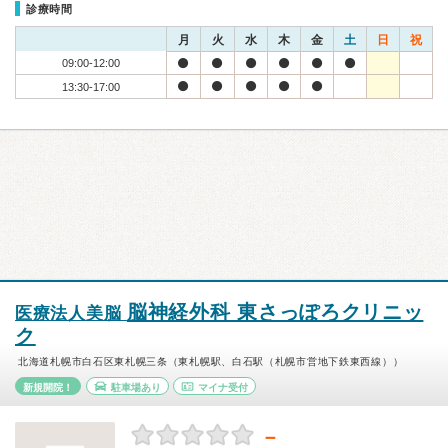
診療時間
月
火
水
木
金
土
日
祝
09:00-12:00
13:30-17:00
脳神経外科 東さっぽろクリニッ
医療法人美脳
ク
北海道札幌市白石区東札幌三条（東札幌駅、白石駅（札幌市営地下鉄東西線））
新規開院！
駐車場あり
マイナ受付
－