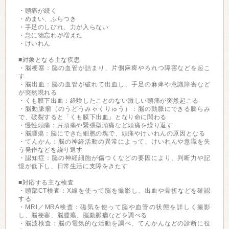
・頭痛が続く
・めまい、ふらつき
・手足のしびれ、力が入らない
・急に物忘れが増えた
・けいれん
■対象となる主な疾患
・脳梗塞：脳の血管が詰まり、片側麻痺やろれつ障害などを起こ
す
・脳出血：脳の血管が破れて出血し、手足の麻痺や意識障害など
が突然現れる
・くも膜下出血：経験したことのない激しい頭痛が突然起こる
・脳動脈瘤（のうどうみゃくりゅう）：脳の動脈にできる膨らみ
で、破裂すると「くも膜下出血」となり命に関わる
・慢性頭痛：片頭痛や緊張型頭痛など頭痛を繰り返す
・脳腫瘍：脳にできた細胞の塊で、頭痛やけいれんの原因となる
・てんかん：脳の神経活動の異常によって、けいれんや意識を失
う発作などを繰り返す
・認知症：脳の神経細胞が傷つくなどの要因により、判断力や記
憶が低下し、日常生活に支障をきたす
■対応する主な検査
・頭部CT検査：X線を使って脳を撮影し、出血や骨折などを確認
する
・MRI／MRA検査：磁気を使って脳や血管の状態を詳しく撮影
し、脳梗塞、脳腫瘍、脳動脈瘤などを調べる
・脳波検査：脳の電気的な活動を調べ、てんかんなどの診断に役