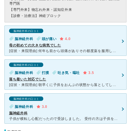
専門医
【専門外来】
物忘れ外来・認知症外来
【診療・治療法】
神経ブロック
脳神経外科の口コミ
脳神経外科
頭が痛い
4.0
母の初めての大きな病気でした
[症状・来院理由] 何年も前から頭痛がありその都度薬を服用していたが、効かなくなってきた。そのときある有名人が同じような症状で脳外科に行ったら大きな病気が見つかったと報道されてるのを見て心配になって
脳神経外科の口コミ
脳神経外科
打撲
吐き気・嘔吐
3.5
落ち着いた対応でした
[症状・来院理由] 朝早くに子供をおんぶの状態から落としてしまい、頭を打ちました。すぐに泣いたので心配はないとおもったのですが、その後の様子がだらんとしていて心配になったので朝8時半に病院へ向かいま
脳神経外科の口コミ
脳神経外科
3.0
脳神経外科
子供が横転し心配だったので受診しました。 受付の方は子供を見てもらいたいと伝えただけで 横転したとかですか？と気付いてくださり初めての 脳神経外科ですが緊張がほぐれました。 混んでいる日だった