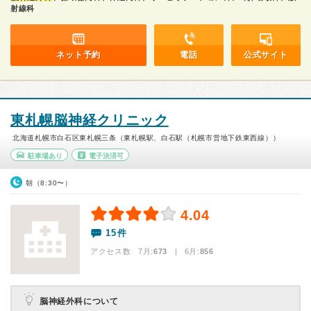
射線科
ネット予約
電話
公式サイト
東札幌脳神経クリニック
北海道札幌市白石区東札幌三条（東札幌駅、白石駅（札幌市営地下鉄東西線））
駐車場あり
電子決済可
朝（8:30〜）
4.04
15件
アクセス数 7月:
673
| 6月:
856
脳神経外科について