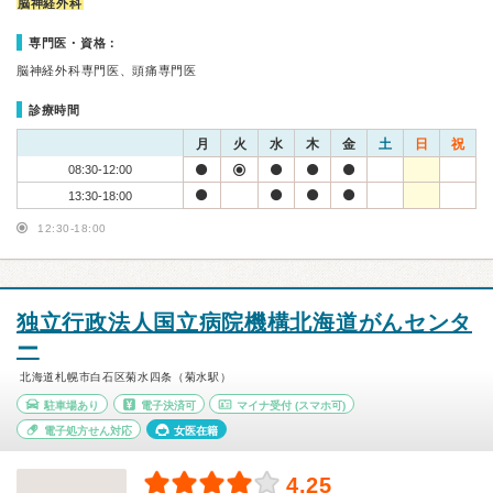
脳神経外科
専門医・資格：
脳神経外科専門医、頭痛専門医
診療時間
月
火
水
木
金
土
日
祝
08:30-12:00
13:30-18:00
12:30-18:00
独立行政法人国立病院機構北海道がんセンタ
ー
北海道札幌市白石区菊水四条（菊水駅）
駐車場あり
電子決済可
マイナ受付
(スマホ可)
電子処方せん対応
女医在籍
4.25