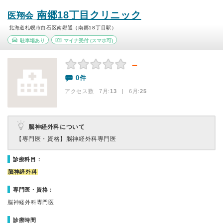
南郷18丁目クリニック
医翔会
北海道札幌市白石区南郷通（南郷18丁目駅）
駐車場あり
マイナ受付
(スマホ可)
－
0件
アクセス数 7月:
13
| 6月:
25
脳神経外科について
【専門医・資格】
脳神経外科専門医
診療科目：
脳神経外科
専門医・資格：
脳神経外科専門医
診療時間