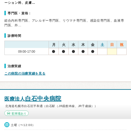
ーション科、皮膚…
専門医・資格：
総合内科専門医、アレルギー専門医、リウマチ専門医、感染症専門医、血液専
門医、外…
診療時間
月
火
水
木
金
土
日
祝
09:00-17:00
治療実績
この病院の治療実績を見る
白石中央病院
医療法人
北海道札幌市白石区平和通（白石駅（JR函館本線、JR千歳線））
駐車場あり
土曜（〜12:00）