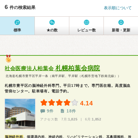
6
件の検索結果
表示順について
標準
★の数
レビュー数
新着・更新
札幌柏葉会病院
社会医療法人柏葉会
北海道札幌市豊平区平岸一条（南平岸駅、平岸駅（札幌市営地下鉄南北線））
札幌市豊平区の脳神経外科専門。平日17時まで。専門医在籍。高度脳血
管病センター。駐車場有。電話予約。
4.14
9件
18件
アクセス数 7月:
1,825
| 6月:
1,852
脳神経外科
、循環器内科、神経内科、リハビリテーション科、耳鼻咽喉科、放