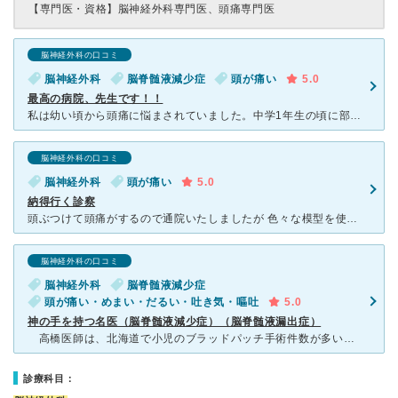
【専門医・資格】
脳神経外科専門医、頭痛専門医
脳神経外科の口コミ
脳神経外科
脳脊髄液減少症
頭が痛い
5.0
最高の病院、先生です！！
私は幼い頃から頭痛に悩まされていました。中学1年生の頃に部活で頭痛が酷く部活を休む事もしばしばありました。大会や練習試合で負ければ、「練習してないから当たり前だ」と、私の事を理解してくれない顧問に怒ら
脳神経外科の口コミ
脳神経外科
頭が痛い
5.0
納得行く診察
頭ぶつけて頭痛がするので通院いたしましたが 色々な模型を使って分かりやすい説明してくれました。 結局打撲による痛みではなく 皮膚疾患による痛みで皮膚科に行く事になりましたが 皮膚の病名も的
脳神経外科の口コミ
脳神経外科
脳脊髄液減少症
頭が痛い・めまい・だるい・吐き気・嘔吐
5.0
神の手を持つ名医（脳脊髄液減少症）（脳脊髄液漏出症）
高橋医師は、北海道で小児のブラッドパッチ手術件数が多い、神の手を持つ医師だと思います。 １５歳の我が子は、絶望の淵から生還させて頂き、高校を受験することが出来ました。高橋医師に出会えなかったら高
診療科目：