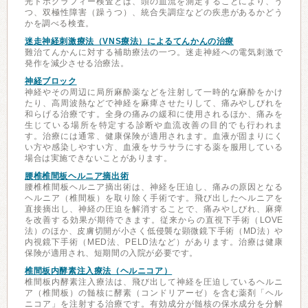
光トポグラフィー検査とは、頭の血流を測定することにより、う
つ、双極性障害（躁うつ）、統合失調症などの疾患があるかどう
かを調べる検査。
迷走神経刺激療法（VNS療法）によるてんかんの治療
難治てんかんに対する補助療法の一つ。迷走神経への電気刺激で
発作を減少させる治療法。
神経ブロック
神経やその周辺に局所麻酔薬などを注射して一時的な麻酔をかけ
たり、高周波熱などで神経を麻痺させたりして、痛みやしびれを
和らげる治療です。全身の痛みの緩和に使用されるほか、痛みを
生じている場所を特定する診断や血流改善の目的でも行われま
す。治療には通常、健康保険が適用されます。血液が固まりにく
い方や感染しやすい方、血液をサラサラにする薬を服用している
場合は実施できないことがあります。
腰椎椎間板ヘルニア摘出術
腰椎椎間板ヘルニア摘出術は、神経を圧迫し、痛みの原因となる
ヘルニア（椎間板）を取り除く手術です。飛び出したヘルニアを
直接摘出し、神経の圧迫を解消することで、痛みやしびれ、麻痺
を改善する効果が期待できます。従来からの直視下手術（LOVE
法）のほか、皮膚切開が小さく低侵襲な顕微鏡下手術（MD法）や
内視鏡下手術（MED法、PELD法など）があります。治療は健康
保険が適用され、短期間の入院が必要です。
椎間板内酵素注入療法（ヘルニコア）
椎間板内酵素注入療法は、飛び出して神経を圧迫しているヘルニ
ア（椎間板）の髄核に酵素（コンドリアーゼ）を含む薬剤「ヘル
ニコア」を注射する治療です。有効成分が髄核の保水成分を分解