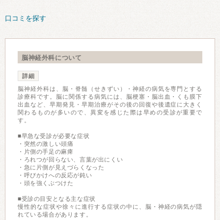
口コミを探す
脳神経外科について
詳細
脳神経外科は、脳・脊髄（せきずい）・神経の病気を専門とする
診療科です。脳に関係する病気には、脳梗塞・脳出血・くも膜下
出血など、早期発見・早期治療がその後の回復や後遺症に大きく
関わるものが多いので、異変を感じた際は早めの受診が重要で
す。
■早急な受診が必要な症状
・突然の激しい頭痛
・片側の手足の麻痺
・ろれつが回らない、言葉が出にくい
・急に片側が見えづらくなった
・呼びかけへの反応が鈍い
・頭を強くぶつけた
■受診の目安となる主な症状
慢性的な症状や徐々に進行する症状の中に、脳・神経の病気が隠
れている場合があります。