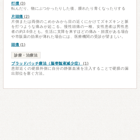
打撲
(3)
転んだり、物にぶつかったりした後、腫れたり青くなったりする
片頭痛
(2)
片側または両側のこめかみから目の近くにかけてズキズキンと脈
を打つような痛みが起こる。慢性頭痛の一種。女性患者は男性患
者の約3.6倍とも。生活に支障を来すほどの痛み・頻度がある場合
や市販薬の効果が薄れた場合には、医療機関の受診が望ましい。
頭痛
(1)
診療・治療法
ブラッドパッチ療法（脳脊髄液減少症）
(1)
患部近くの硬膜外側に自分の静脈血液を注入することで硬膜の漏
出部位を塞ぐ方法。