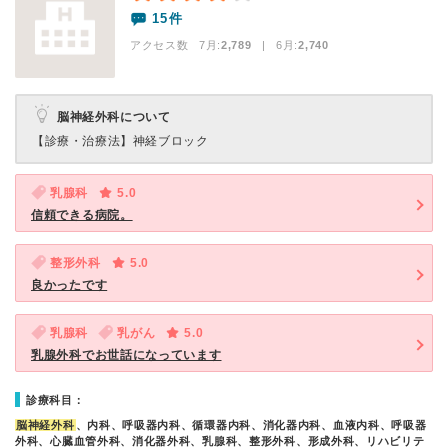
15件
アクセス数 7月:
2,789
| 6月:
2,740
脳神経外科について
【診療・治療法】
神経ブロック
乳腺科
5.0
信頼できる病院。
整形外科
5.0
良かったです
乳腺科
乳がん
5.0
乳腺外科でお世話になっています
診療科目：
脳神経外科
、内科、呼吸器内科、循環器内科、消化器内科、血液内科、呼吸器
外科、心臓血管外科、消化器外科、乳腺科、整形外科、形成外科、リハビリテ