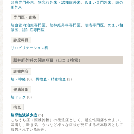
頭痛専門外来
、
物忘れ外来・認知症外来
、
めまい専門外来
、
頭の
形外来
専門医・資格
脳血管内治療専門医
、
脳神経外科専門医
、
頭痛専門医
、
めまい相
談医
、
認知症専門医
診療科目
リハビリテーション科
脳神経外科の関連項目（口コミ検索）
診療内容
脳・神経
(0)、
再検査・精密検査
(3)
健康診断
脳ドック
(0)
病気
脳脊髄液減少症
(5)
むちうち症（頸椎捻挫）の後遺症として、起立性頭痛やめまい、
耳鳴り、吐き気、うつなど様々な症状が発症する根本原因として
報告されている疾患。