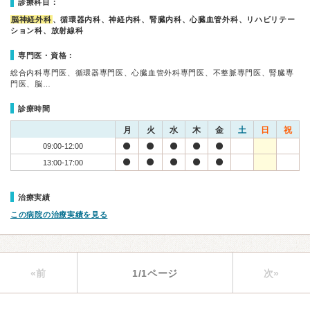
診療科目：
脳神経外科
、循環器内科、神経内科、腎臓内科、心臓血管外科、リハビリテー
ション科、放射線科
専門医・資格：
総合内科専門医、循環器専門医、心臓血管外科専門医、不整脈専門医、腎臓専
門医、脳…
診療時間
月
火
水
木
金
土
日
祝
09:00-12:00
13:00-17:00
治療実績
この病院の治療実績を見る
«前
1/1ページ
次»