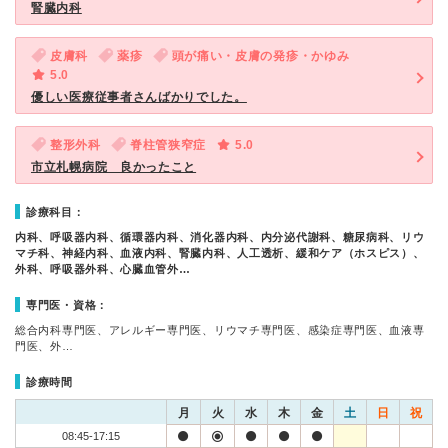
腎臓内科
皮膚科
薬疹
頭が痛い・皮膚の発疹・かゆみ
5.0
優しい医療従事者さんばかりでした。
整形外科
脊柱管狭窄症
5.0
市立札幌病院 良かったこと
診療科目：
内科、呼吸器内科、循環器内科、消化器内科、内分泌代謝科、糖尿病科、リウ
マチ科、神経内科、血液内科、腎臓内科、人工透析、緩和ケア（ホスピス）、
外科、呼吸器外科、心臓血管外…
専門医・資格：
総合内科専門医、アレルギー専門医、リウマチ専門医、感染症専門医、血液専
門医、外…
診療時間
月
火
水
木
金
土
日
祝
08:45-17:15