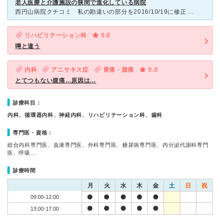
老人医療と介護施設の狭間で進化している病院
西円山病院クチコミ 私の勘違いの部分を2016/10/19に修正 ◆ 動機【きっかけ】 義母がパーキンソンの疑いで神経内科にかかっていましたが、転倒して何度も転んで骨は折れていないのに体が
リハビリテーション科
5.0
噂と違う
内科
アニサキス症
胃痛・腹痛
5.0
とてつもない腹痛…原因は…
診療科目：
内科、循環器内科、神経内科、リハビリテーション科、歯科
専門医・資格：
総合内科専門医、血液専門医、外科専門医、糖尿病専門医、内分泌代謝科専門
医、呼吸…
診療時間
月
火
水
木
金
土
日
祝
09:00-12:00
13:00-17:00