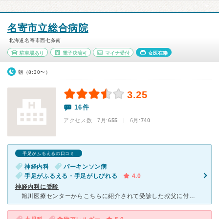
名寄市立総合病院
北海道名寄市西七条南
駐車場あり
電子決済可
マイナ受付
女医在籍
朝（8:30〜）
3.25
16件
アクセス数 7月:
655
| 6月:
740
手足がふるえるの口コミ
神経内科
パーキンソン病
手足がふるえる・手足がしびれる
4.0
神経内科に受診
旭川医療センターからこちらに紹介されて受診した叔父に付き添いました。名寄市立総合病院は、第1水曜日と第3水曜日に出張医で神経内科をやっており、今回は第1水曜日の受診です。旭川医療センターの頃の主治医