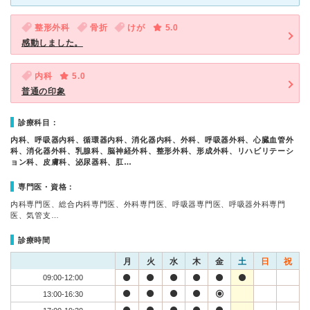
整形外科
骨折
けが
5.0
感動しました。
内科
5.0
普通の印象
診療科目：
内科、呼吸器内科、循環器内科、消化器内科、外科、呼吸器外科、心臓血管外
科、消化器外科、乳腺科、脳神経外科、整形外科、形成外科、リハビリテーシ
ョン科、皮膚科、泌尿器科、肛…
専門医・資格：
内科専門医、総合内科専門医、外科専門医、呼吸器専門医、呼吸器外科専門
医、気管支…
診療時間
月
火
水
木
金
土
日
祝
09:00-12:00
13:00-16:30