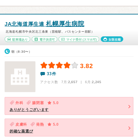
札幌厚生病院
JA北海道厚生連
北海道札幌市中央区北三条東（苗穂駅、バスセンター前駅）
駐車場あり
電子決済可
マイナ受付
(スマホ可)
女医在籍
朝（8:30〜）
3.82
33件
アクセス数 7月:
2,657
| 6月:
2,245
外科
腸閉塞
5.0
ありがとうございます
皮膚科
発熱
5.0
的確な薬選び