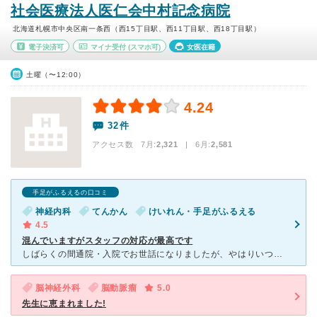
社会医療法人医仁会中村記念病院
北海道札幌市中央区南一条西（西15丁目駅、西11丁目駅、西18丁目駅）
電子決済可
マイナ受付
(スマホ可)
女医在籍
土曜（〜12:00）
4.24
32件
アクセス数 7月:
2,321
| 6月:
2,581
手足がふるえるの口コミ
神経内科
てんかん
けいれん・手足がふるえる
4.5
混んでいますがスタッフの対応が最高です
しばらくの間通院・入院でお世話になりましたが、やはりいつでも混んでいる印象があります。外来受付の方の愛想はなくとも、冷静な判断をしてくれます。 看護師さんはお話しやすい方が多く、顔と名前だけではなく
脳神経外科
脳動脈瘤
5.0
先生に恵まれました!