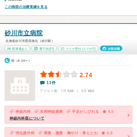
この病院の治療実績を見る
砂川市立病院
北海道砂川市西四条北（砂川駅）
駐車場あり
電子決済可
マイナ受付
(スマホ可)
女医在籍
朝（8:30〜）
2.74
13件
アクセス数 7月:
544
| 6月:
604
神経内科
末梢神経麻痺
手足がしびれる
4.5
神経内科医について
消化器外科
胃痛・腹痛・胸やけ・胃もたれ
4.0