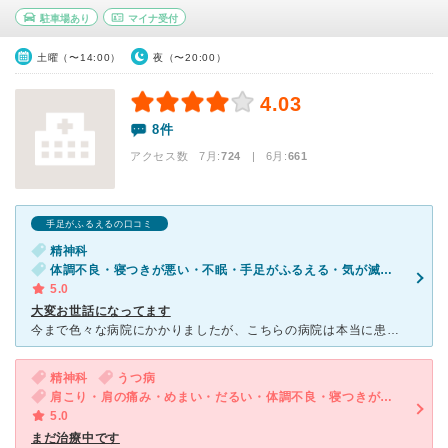
駐車場あり
マイナ受付
土曜（〜14:00）
夜（〜20:00）
4.03
8件
アクセス数 7月:
724
| 6月:
661
手足がふるえるの口コミ
精神科
体調不良・寝つきが悪い・不眠・手足がふるえる・気が滅入る・不安・物忘れがひどい
5.0
大変お世話になってます
今まで色々な病院にかかりましたが、こちらの病院は本当に患者の事を考えてくれます。 『貴方は頑張ってます』『絶対に見棄てません、一緒に治していきましょう』かけて欲しかった言葉を沢山頂きました。 先生
精神科
うつ病
肩こり・肩の痛み・めまい・だるい・体調不良・寝つきが悪い・不眠・気が滅入る・不安・幻想・妄想
5.0
まだ治療中です