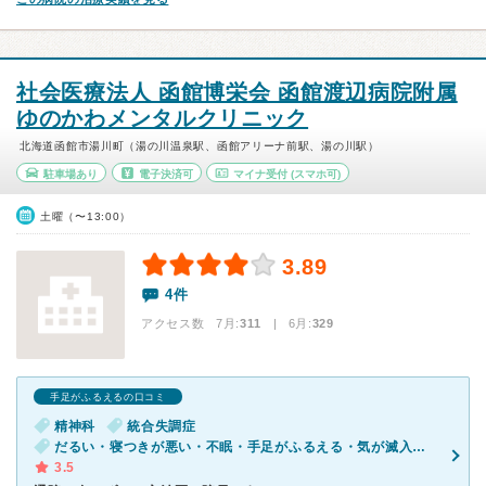
社会医療法人 函館博栄会 函館渡辺病院附属
ゆのかわメンタルクリニック
北海道函館市湯川町（湯の川温泉駅、函館アリーナ前駅、湯の川駅）
駐車場あり
電子決済可
マイナ受付
(スマホ可)
土曜（〜13:00）
3.89
4件
アクセス数 7月:
311
| 6月:
329
手足がふるえるの口コミ
精神科
統合失調症
だるい・寝つきが悪い・不眠・手足がふるえる・気が滅入る・不安・幻想・妄想・気分が異常に高揚している
3.5