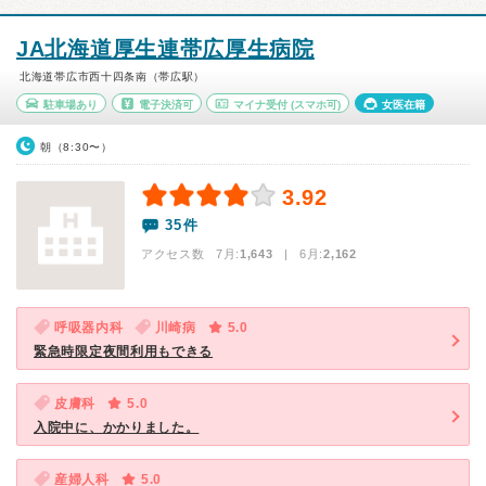
JA北海道厚生連帯広厚生病院
北海道帯広市西十四条南（帯広駅）
駐車場あり
電子決済可
マイナ受付
(スマホ可)
女医在籍
朝（8:30〜）
3.92
35件
アクセス数 7月:
1,643
| 6月:
2,162
呼吸器内科
川崎病
5.0
緊急時限定夜間利用もできる
皮膚科
5.0
入院中に、かかりました。
産婦人科
5.0