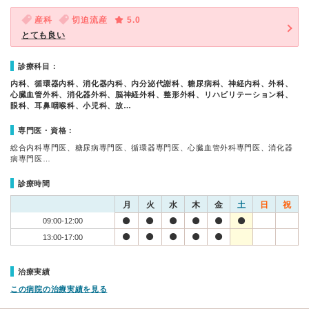
産科
切迫流産
5.0
とても良い
診療科目：
内科、循環器内科、消化器内科、内分泌代謝科、糖尿病科、神経内科、外科、
心臓血管外科、消化器外科、脳神経外科、整形外科、リハビリテーション科、
眼科、耳鼻咽喉科、小児科、放…
専門医・資格：
総合内科専門医、糖尿病専門医、循環器専門医、心臓血管外科専門医、消化器
病専門医…
診療時間
月
火
水
木
金
土
日
祝
09:00-12:00
13:00-17:00
治療実績
この病院の治療実績を見る