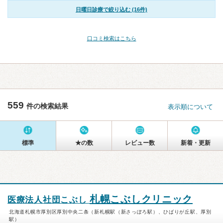
日曜日診療で絞り込む (16件)
口コミ検索はこちら
559
件の検索結果
表示順について
標準
★の数
レビュー数
新着・更新
札幌こぶしクリニック
医療法人社団こぶし
北海道札幌市厚別区厚別中央二条（新札幌駅（新さっぽろ駅）、ひばりが丘駅、厚別
駅）