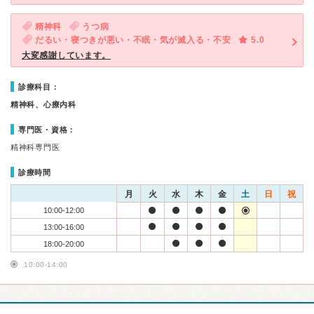
精神科
うつ病
だるい・寝つきが悪い・不眠・気が滅入る・不安
5.0
大変感謝しています。
診療科目：
精神科、心療内科
専門医・資格：
精神科専門医
診療時間
月
火
水
木
金
土
日
祝
10:00-12:00
13:00-16:00
18:00-20:00
10:00-14:00