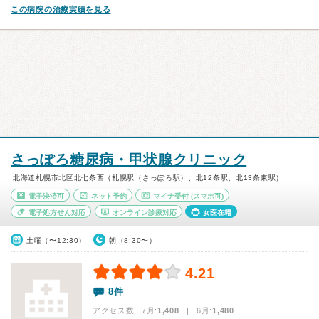
この病院の治療実績を見る
さっぽろ糖尿病・甲状腺クリニック
北海道札幌市北区北七条西（札幌駅（さっぽろ駅）、北12条駅、北13条東駅）
電子決済可
ネット予約
マイナ受付
(スマホ可)
電子処方せん対応
オンライン診療対応
女医在籍
土曜（〜12:30）
朝（8:30〜）
4.21
8件
アクセス数 7月:
1,408
| 6月:
1,480