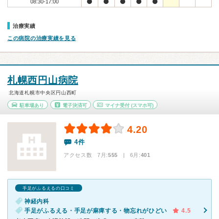
08:30-17:00
治療実績
この病院の治療実績を見る
札幌西円山病院
北海道札幌市中央区円山西町
駐車場あり
電子決済可
マイナ受付
(スマホ可)
4.20
4件
アクセス数 7月:
555
| 6月:
401
手足がふるえるの口コミ
神経内科
手足がふるえる・手足が麻痺する・物忘れがひどい
4.5