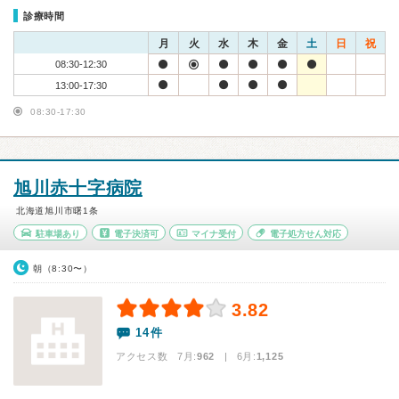
診療時間
月
火
水
木
金
土
日
祝
08:30-12:30
13:00-17:30
08:30-17:30
旭川赤十字病院
北海道旭川市曙1条
駐車場あり
電子決済可
マイナ受付
電子処方せん対応
朝（8:30〜）
3.82
14件
アクセス数 7月:
962
| 6月:
1,125