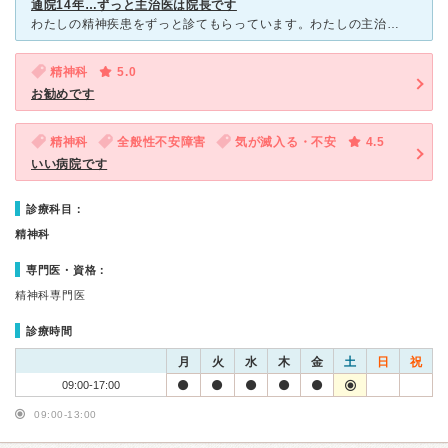
通院14年…ずっと主治医は院長です
わたしの精神疾患をずっと診てもらっています。わたしの主治医の院長先生は ちょっと話しにくい感じはありましたが… 色々と親身に聞いてくれます。 ゆのかわメンタルクリニックの感心するところは、トイ
精神科
5.0
お勧めです
精神科
全般性不安障害
気が滅入る・不安
4.5
いい病院です
診療科目：
精神科
専門医・資格：
精神科専門医
診療時間
月
火
水
木
金
土
日
祝
09:00-17:00
09:00-13:00