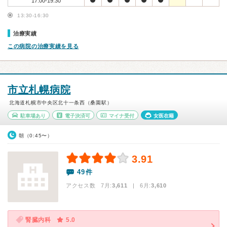
17:00-19:30
13:30-16:30
治療実績
この病院の治療実績を見る
市立札幌病院
北海道札幌市中央区北十一条西（桑園駅）
駐車場あり
電子決済可
マイナ受付
女医在籍
朝（0:45〜）
3.91
49件
アクセス数 7月:
3,611
| 6月:
3,610
腎臓内科
5.0