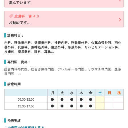
混んでいます
皮膚科
4.0
お勧めです。
診療科目：
内科、呼吸器内科、循環器内科、神経内科、呼吸器外科、心臓血管外科、消化
器外科、乳腺科、脳神経外科、整形外科、形成外科、リハビリテーション科、
皮膚科、泌尿器科、眼科、耳鼻…
専門医・資格：
総合内科専門医、総合診療専門医、アレルギー専門医、リウマチ専門医、血液
専門医、…
診療時間
月
火
水
木
金
土
日
祝
08:30-12:30
13:30-17:00
治療実績
この病院の治療実績を見る