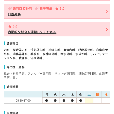
歯科口腔外科
扁平苔癬
5.0
口腔外科
5.0
内面的な部分も理解してくださる
診療科目：
内科、循環器内科、消化器内科、神経内科、血液内科、呼吸器外科、心臓血管
外科、消化器外科、乳腺科、脳神経外科、整形外科、形成外科、リハビリテー
ション科、皮膚科、泌尿器科、…
専門医・資格：
総合内科専門医、アレルギー専門医、リウマチ専門医、感染症専門医、血液専
門医、外…
診療時間
月
火
水
木
金
土
日
祝
08:30-17:00
治療実績