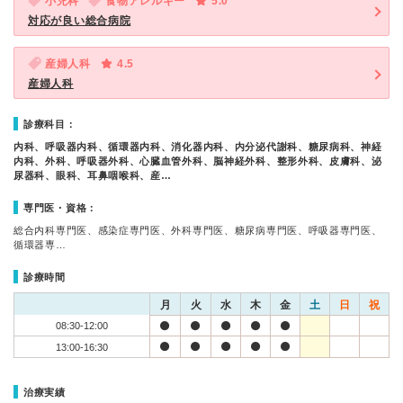
小児科
食物アレルギー
5.0
対応が良い総合病院
産婦人科
4.5
産婦人科
診療科目：
内科、呼吸器内科、循環器内科、消化器内科、内分泌代謝科、糖尿病科、神経
内科、外科、呼吸器外科、心臓血管外科、脳神経外科、整形外科、皮膚科、泌
尿器科、眼科、耳鼻咽喉科、産…
専門医・資格：
総合内科専門医、感染症専門医、外科専門医、糖尿病専門医、呼吸器専門医、
循環器専…
診療時間
月
火
水
木
金
土
日
祝
08:30-12:00
13:00-16:30
治療実績