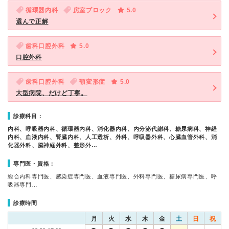
循環器内科
房室ブロック
5.0
選んで正解
歯科口腔外科
5.0
口腔外科
歯科口腔外科
顎変形症
5.0
大型病院、だけど丁寧。
診療科目：
内科、呼吸器内科、循環器内科、消化器内科、内分泌代謝科、糖尿病科、神経
内科、血液内科、腎臓内科、人工透析、外科、呼吸器外科、心臓血管外科、消
化器外科、脳神経外科、整形外…
専門医・資格：
総合内科専門医、感染症専門医、血液専門医、外科専門医、糖尿病専門医、呼
吸器専門…
診療時間
月
火
水
木
金
土
日
祝