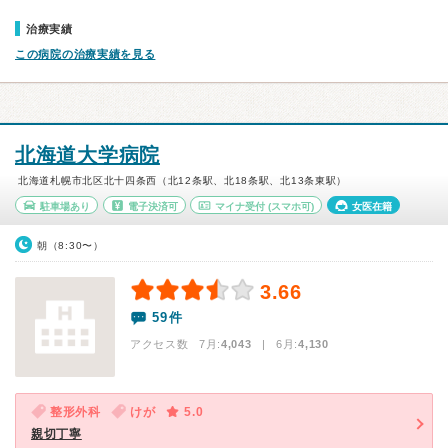
治療実績
この病院の治療実績を見る
北海道大学病院
北海道札幌市北区北十四条西（北12条駅、北18条駅、北13条東駅）
駐車場あり
電子決済可
マイナ受付
(スマホ可)
女医在籍
朝（8:30〜）
3.66
59件
アクセス数 7月:
4,043
| 6月:
4,130
整形外科
けが
5.0
親切丁寧