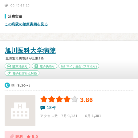
00:45-17:15
治療実績
この病院の治療実績を見る
旭川医科大学病院
北海道旭川市緑が丘東2条
駐車場あり
電子決済可
マイナ受付
(スマホ可)
電子処方せん対応
朝（8:30〜）
3.86
18件
アクセス数 7月:
1,121
| 6月:
1,381
眼科
5.0