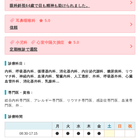
眼科斜視64歳で目も精神も助けられました。
耳鼻咽喉科
5.0
信頼
小児科
心室中隔欠損症
5.0
定期検診で通院
診療科目：
内科、呼吸器内科、循環器内科、消化器内科、内分泌代謝科、糖尿病科、リウ
マチ科、神経内科、血液内科、腎臓内科、人工透析、外科、呼吸器外科、心臓
血管外科、消化器外科、乳腺科…
専門医・資格：
総合内科専門医、アレルギー専門医、リウマチ専門医、感染症専門医、血液専
門医、外…
診療時間
月
火
水
木
金
土
日
祝
08:30-17:15