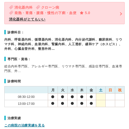
消化器内科
クローン病
発熱・胃痛・腹痛・慢性の下痢・血便
5.0
消化器科がとてもいい
診療科目：
内科、呼吸器内科、循環器内科、消化器内科、内分泌代謝科、糖尿病科、リウ
マチ科、神経内科、血液内科、腎臓内科、人工透析、緩和ケア（ホスピス）、
外科、心臓血管外科、整形外科…
専門医・資格：
総合内科専門医、アレルギー専門医、リウマチ専門医、感染症専門医、血液専
門医、外…
診療時間
月
火
水
木
金
土
日
祝
08:30-12:00
13:00-17:00
治療実績
この病院の治療実績を見る