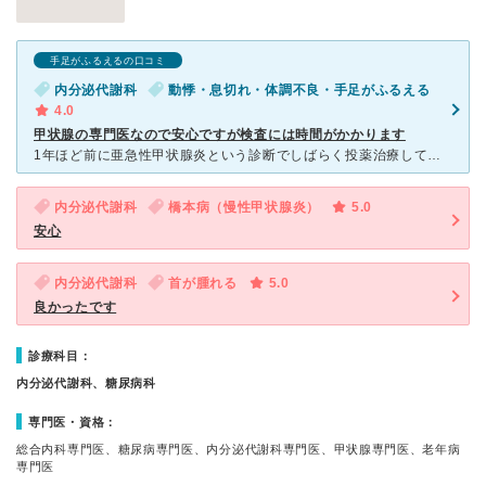
手足がふるえるの口コミ
内分泌代謝科
動悸・息切れ・体調不良・手足がふるえる
4.0
甲状腺の専門医なので安心ですが検査には時間がかかります
1年ほど前に亜急性甲状腺炎という診断でしばらく投薬治療しておりましたが、その後体調も改善し、札幌に転勤。 しばらくは問題なく快調でしたが、年末に再び年末に同様の甲状腺機能亢進症の症状が出てネットで専
内分泌代謝科
橋本病（慢性甲状腺炎）
5.0
安心
内分泌代謝科
首が腫れる
5.0
良かったです
診療科目：
内分泌代謝科、糖尿病科
専門医・資格：
総合内科専門医、糖尿病専門医、内分泌代謝科専門医、甲状腺専門医、老年病
専門医