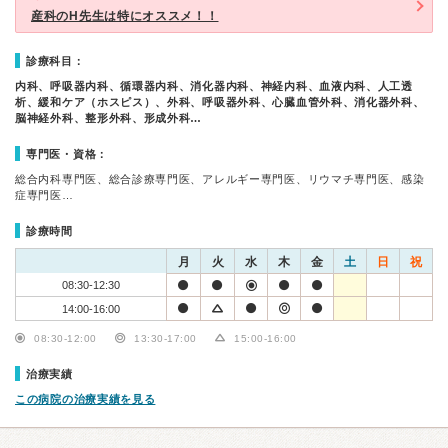
産科のH先生は特にオススメ！！
診療科目：
内科、呼吸器内科、循環器内科、消化器内科、神経内科、血液内科、人工透
析、緩和ケア（ホスピス）、外科、呼吸器外科、心臓血管外科、消化器外科、
脳神経外科、整形外科、形成外科…
専門医・資格：
総合内科専門医、総合診療専門医、アレルギー専門医、リウマチ専門医、感染
症専門医…
診療時間
月
火
水
木
金
土
日
祝
08:30-12:30
14:00-16:00
08:30-12:00
13:30-17:00
15:00-16:00
治療実績
この病院の治療実績を見る