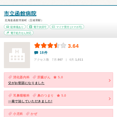
市立函館病院
北海道函館市港町（五稜郭駅）
駐車場あり
電子決済可
マイナ受付
(スマホ可)
電子処方せん対応
3.64
18件
アクセス数 7月:
867
| 6月:
1,011
消化器内科
肝臓がん
5.0
父がお世話になりました
耳鼻咽喉科
鼻のつまり
5.0
一発で治していただきました!
小児科
かぜ