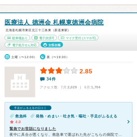
医療法人 徳洲会 札幌東徳洲会病院
北海道札幌市東区北三十三条東（新道東駅）
駐車場あり
電子決済可
マイナ受付
(スマホ可)
電子処方せん対応
女医在籍
土曜（〜12:00）
夜（〜19:30）
2.85
34件
アクセス数 7月:
2,029
| 6月:
1,704
手足がふるえるの口コミ
救急科
発熱・めまい・吐き気・嘔吐・手足がふるえる
4.0
緊急でお世話になりました
夜中に具合が悪くなり、救急車で運ばれた先がこちらの病院でした。 先生は若い方で北海道外出身の方でしたが、とてもおっとりとした優しい話し方をされて、不安な中でも緊張せずお話しすることができました。