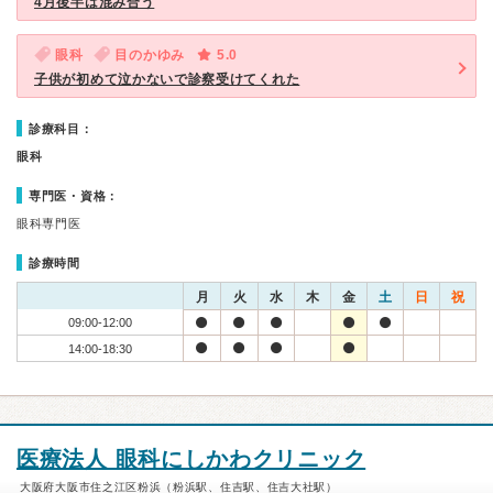
4月後半は混み合う
眼科
目のかゆみ
5.0
子供が初めて泣かないで診察受けてくれた
診療科目：
眼科
専門医・資格：
眼科専門医
診療時間
月
火
水
木
金
土
日
祝
09:00-12:00
14:00-18:30
医療法人 眼科にしかわクリニック
大阪府大阪市住之江区粉浜（粉浜駅、住吉駅、住吉大社駅）