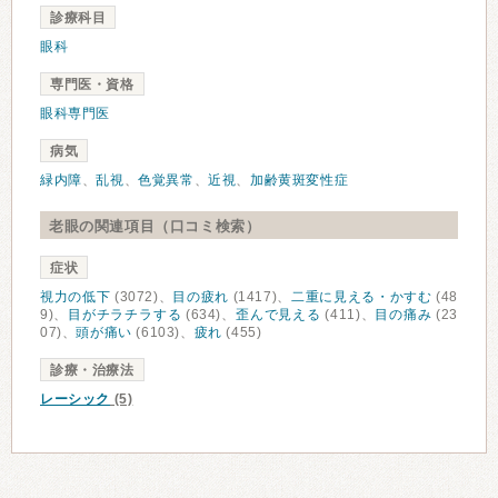
診療科目
眼科
専門医・資格
眼科専門医
病気
緑内障
、
乱視
、
色覚異常
、
近視
、
加齢黄斑変性症
老眼の関連項目（口コミ検索）
症状
視力の低下
(3072)、
目の疲れ
(1417)、
二重に見える・かすむ
(48
9)、
目がチラチラする
(634)、
歪んで見える
(411)、
目の痛み
(23
07)、
頭が痛い
(6103)、
疲れ
(455)
診療・治療法
レーシック
(5)