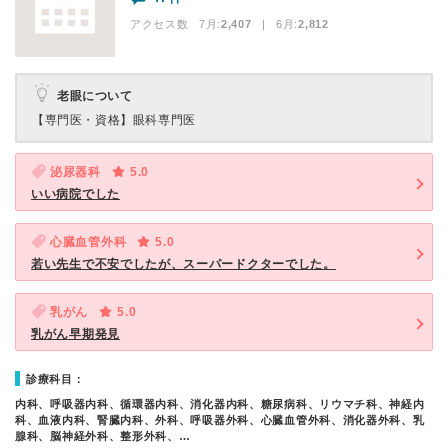
アクセス数 7月:
2,407
| 6月:
2,812
老眼について
【専門医・資格】
眼科専門医
泌尿器科
5.0
いい病院でした
心臓血管外科
5.0
若い先生で不安でしたが、スーパードクターでした。
乳がん
5.0
乳がん早期発見
診療科目：
内科、呼吸器内科、循環器内科、消化器内科、糖尿病科、リウマチ科、神経内
科、血液内科、腎臓内科、外科、呼吸器外科、心臓血管外科、消化器外科、乳
腺科、脳神経外科、整形外科、…