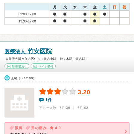
月
火
水
木
金
土
日
祝
09:00-12:00
13:30-17:00
竹安医院
医療法人
大阪府大阪市住吉区住吉（住吉東駅、神ノ木駅、住吉駅）
駐車場あり
マイナ受付
土曜（〜12:00）
3.20
1件
アクセス数 7月:
39
| 6月:
62
眼科
目の痛み
4.0