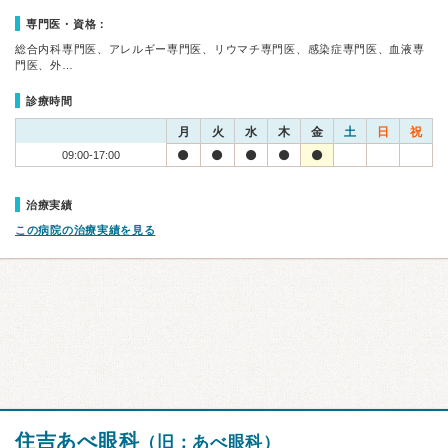
専門医・資格：
総合内科専門医、アレルギー専門医、リウマチ専門医、感染症専門医、血液専
門医、外…
診療時間
月
火
水
木
金
土
日
祝
09:00-17:00
治療実績
この病院の治療実績を見る
住吉あべ眼科
（旧：あべ眼科）