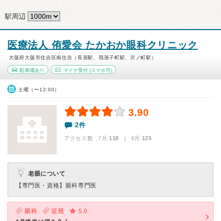
駅周辺
医療法人 侑愛会 たかおか眼科クリニック
大阪府大阪市住吉区南住吉（長居駅、我孫子町駅、沢ノ町駅）
駐車場あり
マイナ受付
(スマホ可)
土曜（〜12:00）
3.90
2件
アクセス数 7月:
118
| 6月:
125
老眼について
【専門医・資格】
眼科専門医
眼科
近視
5.0