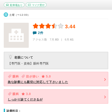
駐車場あり
マイナ受付
土曜（〜12:00）
3.44
2件
アクセス数 7月:
83
| 6月:
61
老眼について
【専門医・資格】
眼科専門医
眼科
目が赤い
5.0
急な診察にも親切に対応して下さいました
眼科
3.0
しっかり診てくださるが
診療科目：