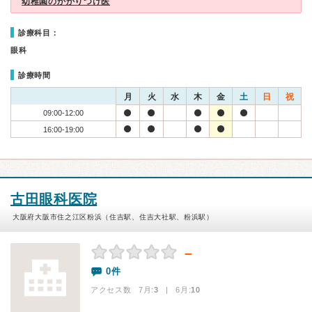
幼稚園のかかりつけ医
診療科目：
眼科
診療時間
月
火
水
木
金
土
日
祝
09:00-12:00
16:00-19:00
古田眼科医院
大阪府大阪市住之江区粉浜（住吉駅、住吉大社駅、粉浜駅）
－
0件
アクセス数 7月:
3
| 6月:
10