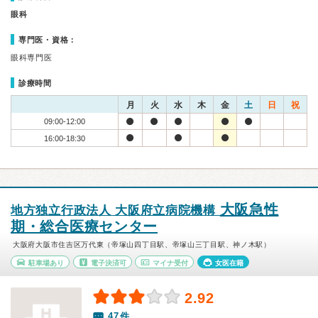
眼科
専門医・資格：
眼科専門医
診療時間
月
火
水
木
金
土
日
祝
09:00-12:00
16:00-18:30
大阪急性
地方独立行政法人 大阪府立病院機構
期・総合医療センター
大阪府大阪市住吉区万代東（帝塚山四丁目駅、帝塚山三丁目駅、神ノ木駅）
駐車場あり
電子決済可
マイナ受付
女医在籍
2.92
47件