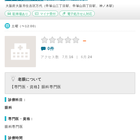
大阪府大阪市住吉区万代（帝塚山三丁目駅、帝塚山四丁目駅、神ノ木駅）
駐車場あり
マイナ受付
電子処方せん対応
土曜（〜12:00）
－
0件
アクセス数 7月:
16
| 6月:
24
老眼について
【専門医・資格】
眼科専門医
診療科目：
眼科
専門医・資格：
眼科専門医
診療時間