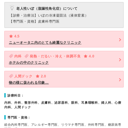
老人性いぼ（脂漏性角化症）について
【診療・治療法】
いぼの冷凍凝固法（液体窒素）
【専門医・資格】
皮膚科専門医
4.5
ニューオータニ内のとても綺麗なクリニック
内科
発熱・だるい・冷え・体調不良
4.0
ホテルの中のクリニック
人間ドック
2.0
物の様に扱われる印象…
診療科目：
内科、外科、整形外科、皮膚科、泌尿器科、眼科、耳鼻咽喉科、婦人科、心療
内科、人間ドック
専門医・資格：
総合内科専門医、アレルギー専門医、リウマチ専門医、外科専門医、糖尿病専