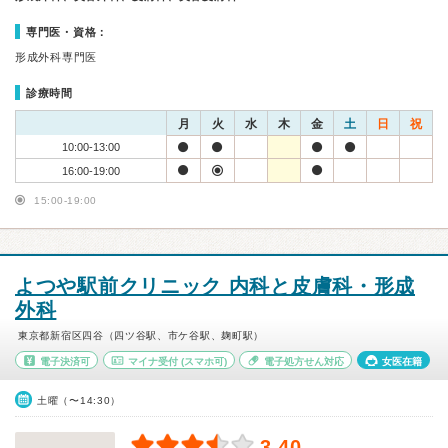
専門医・資格：
形成外科専門医
診療時間
月
火
水
木
金
土
日
祝
10:00-13:00
16:00-19:00
15:00-19:00
よつや駅前クリニック 内科と皮膚科・形成
外科
東京都新宿区四谷（四ツ谷駅、市ケ谷駅、麹町駅）
電子決済可
マイナ受付
(スマホ可)
電子処方せん対応
女医在籍
土曜（〜14:30）
3.40