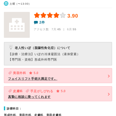
土曜（〜13:00）
3.90
2件
アクセス数 7月:
45
| 6月:
55
老人性いぼ（脂漏性角化症）について
【診療・治療法】
いぼの冷凍凝固法（液体窒素）
【専門医・資格】
形成外科専門医
美容外科
5.0
フェイスリフト手術大満足です。
皮膚科
手足がしびれる
5.0
真摯に相談に乗ってくれます
診療科目：
形成外科、美容外科、皮膚科、美容皮膚科