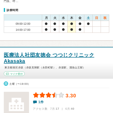
門医、呼…
診療時間
月
火
水
木
金
土
日
祝
09:00-12:00
14:00-17:00
医療法人社団友徳会 つつじクリニック
Akasaka
東京都港区赤坂（赤坂見附駅（永田町駅）、赤坂駅、溜池山王駅）
マイナ受付
土曜（〜19:00）
3.30
1件
アクセス数 7月:
17
| 6月:
40