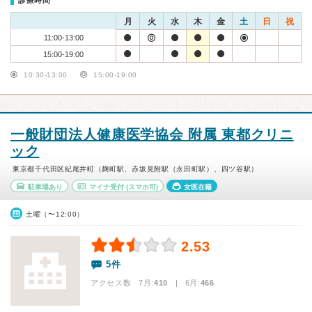
診療時間
月
火
水
木
金
土
日
祝
11:00-13:00
15:00-19:00
10:30-13:00
15:00-19:00
一般財団法人健康医学協会 附属 東都クリニ
ック
東京都千代田区紀尾井町（麹町駅、赤坂見附駅（永田町駅）、四ツ谷駅）
駐車場あり
マイナ受付
(スマホ可)
女医在籍
土曜（〜12:00）
2.53
5件
アクセス数 7月:
410
| 6月:
466