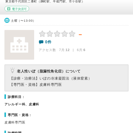
東京都千代田区二番町（麹町駅、半蔵門駅、市ケ谷駅）
電子決済可
土曜（〜13:00）
－
0件
アクセス数 7月:
12
| 6月:
6
老人性いぼ（脂漏性角化症）について
【診療・治療法】
いぼの冷凍凝固法（液体窒素）
【専門医・資格】
皮膚科専門医
診療科目：
アレルギー科、皮膚科
専門医・資格：
皮膚科専門医