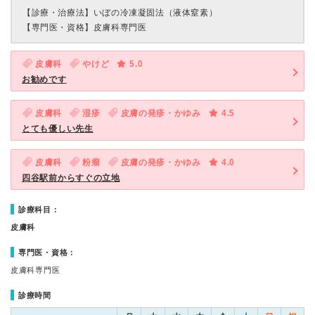
【診療・治療法】
いぼの冷凍凝固法（液体窒素）
【専門医・資格】
皮膚科専門医
皮膚科
やけど
5.0
お勧めです
皮膚科
湿疹
皮膚の発疹・かゆみ
4.5
とても優しい先生
皮膚科
粉瘤
皮膚の発疹・かゆみ
4.0
四谷駅前からすぐの立地
診療科目：
皮膚科
専門医・資格：
皮膚科専門医
診療時間