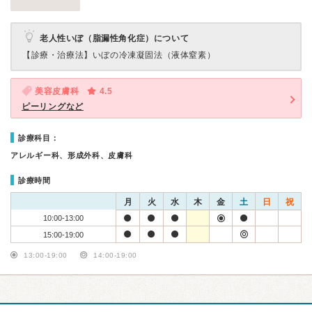
老人性いぼ（脂漏性角化症）について
【診療・治療法】
いぼの冷凍凝固法（液体窒素）
美容皮膚科
4.5
ピーリングなど
診療科目：
アレルギー科、形成外科、皮膚科
診療時間
月
火
水
木
金
土
日
祝
10:00-13:00
15:00-19:00
13:00-19:00
14:00-19:00