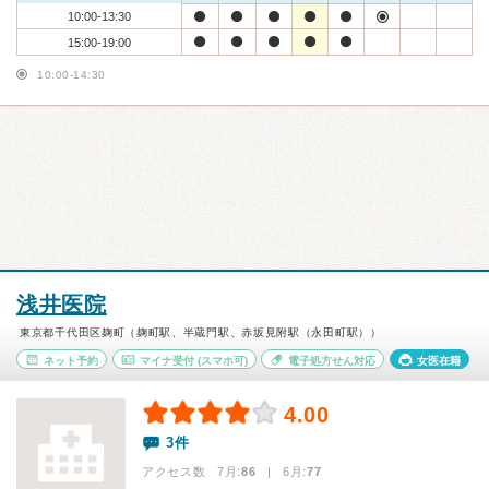
10:00-13:30
15:00-19:00
10:00-14:30
浅井医院
東京都千代田区麹町（麹町駅、半蔵門駅、赤坂見附駅（永田町駅））
ネット予約
マイナ受付
(スマホ可)
電子処方せん対応
女医在籍
4.00
3件
アクセス数 7月:
86
| 6月:
77