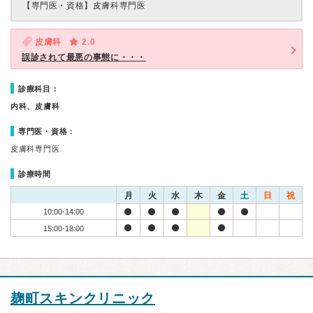
【専門医・資格】
皮膚科専門医
皮膚科
2.0
誤診されて最悪の事態に・・・
診療科目：
内科、皮膚科
専門医・資格：
皮膚科専門医
診療時間
月
火
水
木
金
土
日
祝
10:00-14:00
15:00-18:00
麹町スキンクリニック