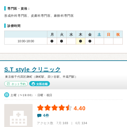
専門医・資格：
形成外科専門医、皮膚科専門医、麻酔科専門医
診療時間
月
火
水
木
金
土
日
祝
10:00-18:00
S.T style クリニック
東京都千代田区麹町（麹町駅、四ツ谷駅、半蔵門駅）
ネット予約
女医在籍
土曜（〜19:00）・日曜・祝日
4.40
4件
アクセス数 7月:
103
| 6月:
134