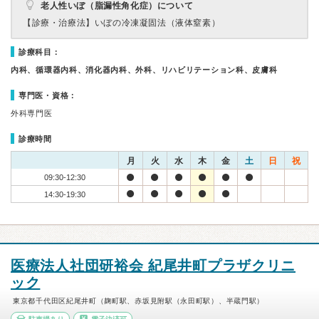
老人性いぼ（脂漏性角化症）について
【診療・治療法】
いぼの冷凍凝固法（液体窒素）
診療科目：
内科、循環器内科、消化器内科、外科、リハビリテーション科、皮膚科
専門医・資格：
外科専門医
診療時間
月
火
水
木
金
土
日
祝
09:30-12:30
14:30-19:30
医療法人社団研裕会 紀尾井町プラザクリニ
ック
東京都千代田区紀尾井町（麹町駅、赤坂見附駅（永田町駅）、半蔵門駅）