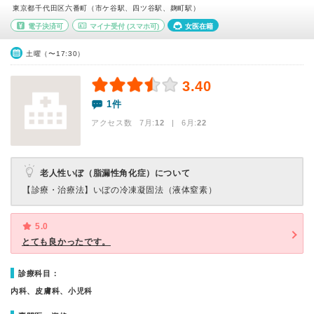
東京都千代田区六番町（市ケ谷駅、四ツ谷駅、麹町駅）
電子決済可
マイナ受付
(スマホ可)
女医在籍
土曜（〜17:30）
3.40
1件
アクセス数 7月:
12
| 6月:
22
老人性いぼ（脂漏性角化症）について
【診療・治療法】
いぼの冷凍凝固法（液体窒素）
5.0
とても良かったです。
診療科目：
内科、皮膚科、小児科