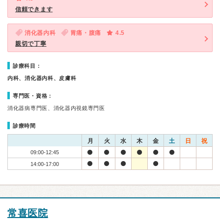
信頼できます
消化器内科
胃痛・腹痛
4.5
親切で丁寧
診療科目：
内科、消化器内科、皮膚科
専門医・資格：
消化器病専門医、消化器内視鏡専門医
診療時間
月
火
水
木
金
土
日
祝
09:00-12:45
14:00-17:00
常喜医院