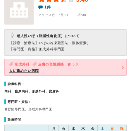
1件
アクセス数 7月:
81
| 6月:
40
老人性いぼ（脂漏性角化症）について
【診療・治療法】
いぼの冷凍凝固法（液体窒素）
【専門医・資格】
形成外科専門医
形成外科
皮膚の良性腫瘍
5.0
人に薦めたい病院
診療科目：
内科、糖尿病科、形成外科、皮膚科
専門医・資格：
糖尿病専門医、形成外科専門医
診療時間
月
火
水
木
金
土
日
祝