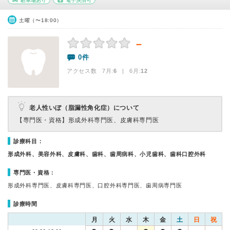
駐車場あり
電子決済可
土曜（〜18:00）
－
0件
アクセス数 7月:
6
| 6月:
12
老人性いぼ（脂漏性角化症）について
【専門医・資格】
形成外科専門医、皮膚科専門医
診療科目：
形成外科、美容外科、皮膚科、歯科、歯周病科、小児歯科、歯科口腔外科
専門医・資格：
形成外科専門医、皮膚科専門医、口腔外科専門医、歯周病専門医
診療時間
月
火
水
木
金
土
日
祝