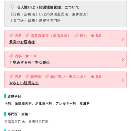
老人性いぼ（脂漏性角化症）について
【診療・治療法】
いぼの冷凍凝固法（液体窒素）
【専門医・資格】
皮膚科専門医
内科
脂質異常症（高脂血症）
疲れ
5.0
最高のお医者様
内科
5.0
丁寧過ぎる程丁寧な先生
内科
花粉症
頭が痛い・鼻のつまり
5.0
やさしい院長先生
診療科目：
内科、循環器内科、消化器内科、アレルギー科、皮膚科
専門医・資格：
循環器専門医、皮膚科専門医