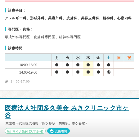
診療科目：
アレルギー科、形成外科、美容外科、皮膚科、美容皮膚科、精神科、心療内科
専門医・資格：
形成外科専門医、皮膚科専門医、精神科専門医
診療時間
月
火
水
木
金
土
日
祝
10:00-13:00
14:00-19:00
14:00-17:00
医療法人社団多久美会 みきクリニック市ヶ
谷
東京都千代田区六番町（四ツ谷駅、麹町駅、市ケ谷駅）
マイナ受付
(スマホ可)
女医在籍