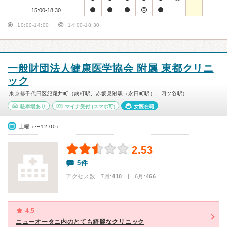
15:00-18:30
10:00-14:00
14:00-18:30
一般財団法人健康医学協会 附属 東都クリニ
ック
東京都千代田区紀尾井町（麹町駅、赤坂見附駅（永田町駅）、四ツ谷駅）
駐車場あり
マイナ受付
(スマホ可)
女医在籍
土曜（〜12:00）
2.53
5件
アクセス数 7月:
410
| 6月:
466
4.5
ニューオータニ内のとても綺麗なクリニック