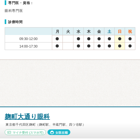
専門医・資格：
眼科専門医
診療時間
月
火
水
木
金
土
日
祝
09:30-12:00
14:00-17:30
麹町大通り眼科
東京都千代田区麹町（麹町駅、半蔵門駅、四ツ谷駅）
マイナ受付
(スマホ可)
女医在籍