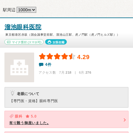
駅周辺
溜池眼科医院
東京都港区赤坂（国会議事堂前駅、溜池山王駅、虎ノ門駅（虎ノ門ヒルズ駅））
マイナ受付
(スマホ可)
女医在籍
4.29
4件
アクセス数 7月:
218
| 6月:
276
老眼について
【専門医・資格】
眼科専門医
眼科
5.0
有り難う御座いました｡