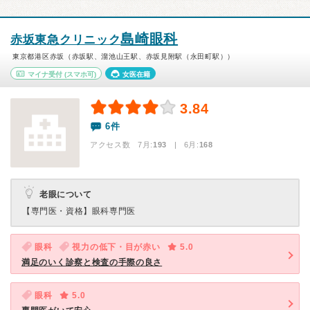
島崎眼科
赤坂東急クリニック
東京都港区赤坂（赤坂駅、溜池山王駅、赤坂見附駅（永田町駅））
マイナ受付
(スマホ可)
女医在籍
3.84
6件
アクセス数 7月:
193
| 6月:
168
老眼について
【専門医・資格】
眼科専門医
眼科
視力の低下・目が赤い
5.0
満足のいく診察と検査の手際の良さ
眼科
5.0