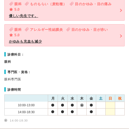
眼科
ものもらい（麦粒種）
目のかゆみ・目の痛み
5.0
優しい先生です。
眼科
アレルギー性結膜炎
目のかゆみ・目が赤い
5.0
かゆみも充血も減少
診療科目：
眼科
専門医・資格：
眼科専門医
診療時間
月
火
水
木
金
土
日
祝
10:00-13:00
14:00-18:30
14:00-18:30