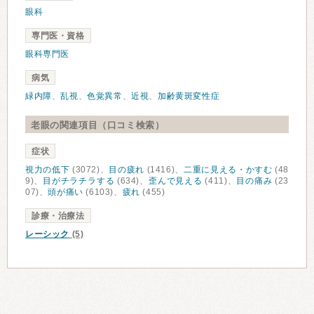
眼科
専門医・資格
眼科専門医
病気
緑内障
、
乱視
、
色覚異常
、
近視
、
加齢黄斑変性症
老眼の関連項目（口コミ検索）
症状
視力の低下
(3072)、
目の疲れ
(1416)、
二重に見える・かすむ
(48
9)、
目がチラチラする
(634)、
歪んで見える
(411)、
目の痛み
(23
07)、
頭が痛い
(6103)、
疲れ
(455)
診療・治療法
レーシック
(5)