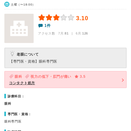
土曜（〜18:00）
3.10
1件
アクセス数 7月:
81
| 6月:
126
老眼について
【専門医・資格】
眼科専門医
眼科
視力の低下・肛門が痛い
3.5
コンタクト処方
診療科目：
眼科
専門医・資格：
眼科専門医