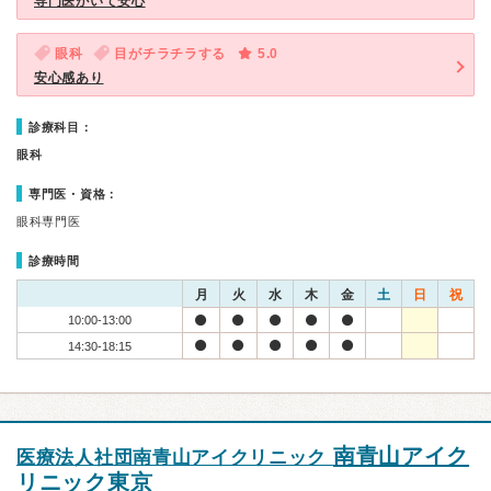
専門医がいて安心
眼科
目がチラチラする
5.0
安心感あり
診療科目：
眼科
専門医・資格：
眼科専門医
診療時間
月
火
水
木
金
土
日
祝
10:00-13:00
14:30-18:15
南青山アイク
医療法人社団南青山アイクリニック
リニック東京