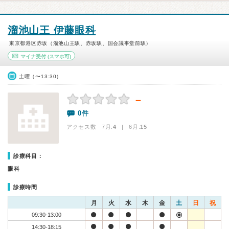
溜池山王 伊藤眼科
東京都港区赤坂（溜池山王駅、赤坂駅、国会議事堂前駅）
マイナ受付
(スマホ可)
土曜（〜13:30）
－
0件
アクセス数 7月:
4
| 6月:
15
診療科目：
眼科
診療時間
月
火
水
木
金
土
日
祝
09:30-13:00
14:30-18:15