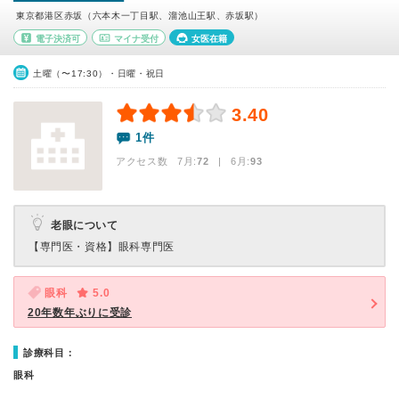
東京都港区赤坂（六本木一丁目駅、溜池山王駅、赤坂駅）
電子決済可
マイナ受付
女医在籍
土曜（〜17:30）・日曜・祝日
3.40
1件
アクセス数 7月:
72
| 6月:
93
老眼について
【専門医・資格】
眼科専門医
眼科
5.0
20年数年ぶりに受診
診療科目：
眼科