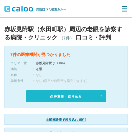
赤坂見附駅（永田町駅）周辺の老眼を診察す
る病院・クリニック
口コミ・評判
（7件）
7件の医療機関が見つかりました
エリア・駅
赤坂見附駅 (1000m)
病気
老眼
名称
なし
詳細条件
なし (曜日や時間帯を指定できます)
条件変更・絞り込み
土曜日診療で絞り込む (5件)