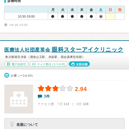
診療時間
月
火
水
木
金
土
日
祝
10:30-19:00
09:30-18:00
眼科スターアイクリニック
医療法人社団星英会
東京都港区赤坂（溜池山王駅、赤坂駅、国会議事堂前駅）
電子決済可
マイナ受付
(スマホ可)
女医在籍
土曜（〜14:00）
2.94
3件
アクセス数 7月:
113
| 6月:
128
老眼について