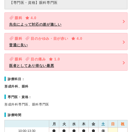
【専門医・資格】
眼科専門医
眼科
4.0
先生によって対応の差が激しい
眼科
目のかゆみ・目が赤い
4.0
普通に良い
眼科
目の痛み
1.0
医者としてあり得ない最悪
診療科目：
形成外科、眼科
専門医・資格：
形成外科専門医、眼科専門医
診療時間
月
火
水
木
金
土
日
祝
10:00-13:30