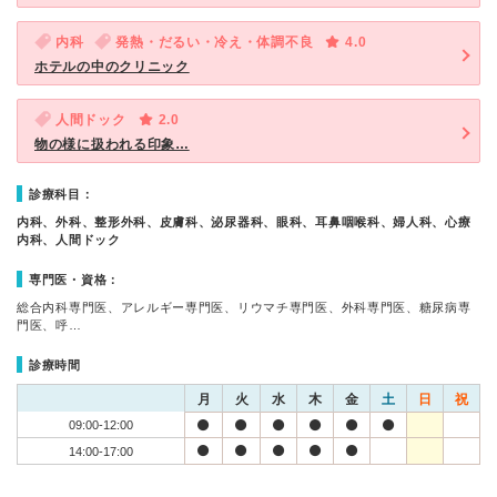
内科
発熱・だるい・冷え・体調不良
4.0
ホテルの中のクリニック
人間ドック
2.0
物の様に扱われる印象…
診療科目：
内科、外科、整形外科、皮膚科、泌尿器科、眼科、耳鼻咽喉科、婦人科、心療
内科、人間ドック
専門医・資格：
総合内科専門医、アレルギー専門医、リウマチ専門医、外科専門医、糖尿病専
門医、呼…
診療時間
月
火
水
木
金
土
日
祝
09:00-12:00
14:00-17:00