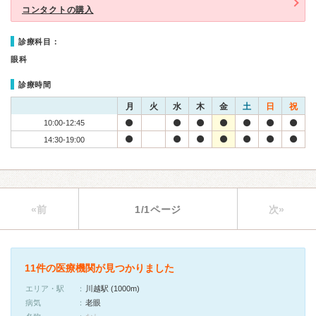
コンタクトの購入
診療科目：
眼科
診療時間
月
火
水
木
金
土
日
祝
10:00-12:45
14:30-19:00
«前
1/1ページ
次»
11件の医療機関が見つかりました
エリア・駅
川越駅 (1000m)
病気
老眼