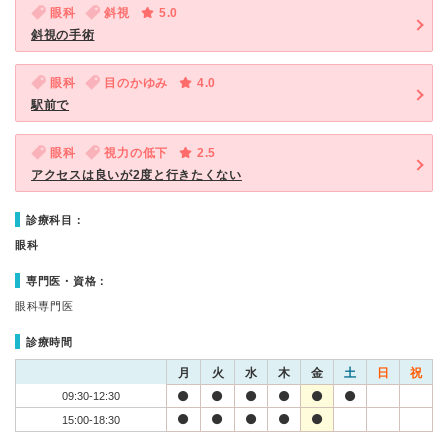
眼科
斜視
5.0
斜視の手術
眼科
目のかゆみ
4.0
駅前で
眼科
視力の低下
2.5
アクセスは良いが2度と行きたくない
診療科目：
眼科
専門医・資格：
眼科専門医
診療時間
月
火
水
木
金
土
日
祝
09:30-12:30
15:00-18:30