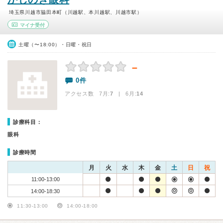
埼玉県川越市脇田本町（川越駅、本川越駅、川越市駅）
マイナ受付
土曜（〜18:00）・日曜・祝日
－
0件
アクセス数 7月:
7
| 6月:
14
診療科目：
眼科
診療時間
月
火
水
木
金
土
日
祝
11:00-13:00
14:00-18:30
11:30-13:00
14:00-18:00