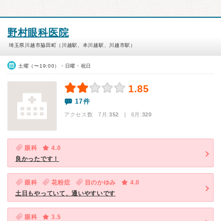
野村眼科医院
埼玉県川越市脇田町（川越駅、本川越駅、川越市駅）
土曜（〜19:00）・日曜・祝日
1.85
17件
アクセス数 7月:
352
| 6月:
320
眼科
4.0
良かったです！
眼科
花粉症
目のかゆみ
4.0
土日もやっていて、通いやすいです
眼科
3.5