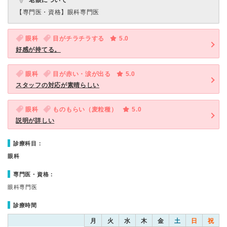
老眼について
【専門医・資格】
眼科専門医
眼科
目がチラチラする
5.0
好感が持てる。
眼科
目が赤い・涙が出る
5.0
スタッフの対応が素晴らしい
眼科
ものもらい（麦粒種）
5.0
説明が詳しい
診療科目：
眼科
専門医・資格：
眼科専門医
診療時間
月
火
水
木
金
土
日
祝