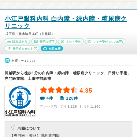
小江戸眼科内科 白内障・緑内障・糖尿病ク
リニック
埼玉県川越市脇田本町（川越駅）
駐車場あり
電子決済可
ネット予約
マイナ受付
(スマホ可)
電子処方せん対応
女医在籍
土曜（〜12:00）
川越駅から徒歩1分の白内障・緑内障・糖尿病クリニック、日帰り手術、
専門医在籍、土曜午前診療
4.35
4件
128件
アクセス数 7月:
1,226
| 6月:
1,240
老眼について
【専門医・資格】
眼科専門医