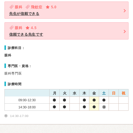
眼科
飛蚊症
5.0
先生が信頼できる
眼科
4.5
信頼できる先生です
診療科目：
眼科
専門医・資格：
眼科専門医
診療時間
月
火
水
木
金
土
日
祝
09:00-12:30
14:30-18:00
14:30-17:00