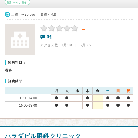
マイナ受付
土曜（〜19:00）・日曜・祝日
－
0件
アクセス数 7月:
18
| 6月:
25
診療科目：
眼科
診療時間
月
火
水
木
金
土
日
祝
11:00-14:00
15:00-19:00
ハラダビル眼科クリニック