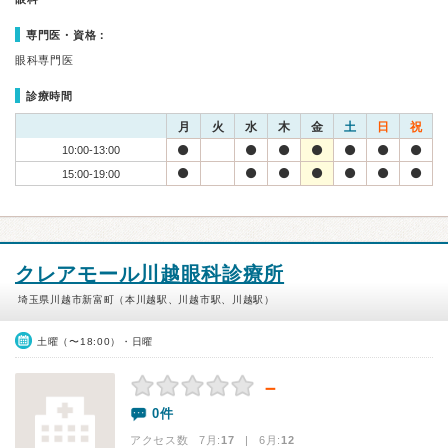
専門医・資格：
眼科専門医
診療時間
月
火
水
木
金
土
日
祝
10:00-13:00
15:00-19:00
クレアモール川越眼科診療所
埼玉県川越市新富町（本川越駅、川越市駅、川越駅）
土曜（〜18:00）・日曜
－
0件
アクセス数 7月:
17
| 6月:
12