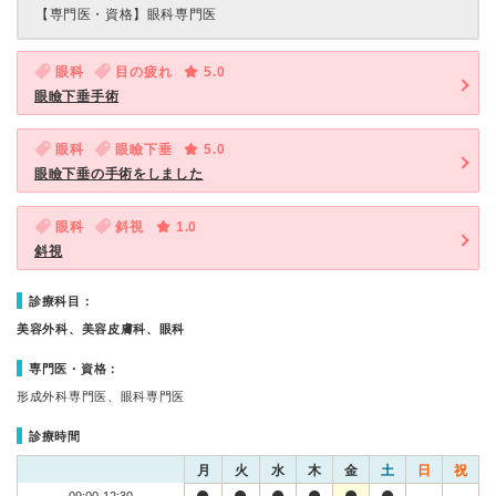
【専門医・資格】
眼科専門医
眼科
目の疲れ
5.0
眼瞼下垂手術
眼科
眼瞼下垂
5.0
眼瞼下垂の手術をしました
眼科
斜視
1.0
斜視
診療科目：
美容外科、美容皮膚科、眼科
専門医・資格：
形成外科専門医、眼科専門医
診療時間
月
火
水
木
金
土
日
祝