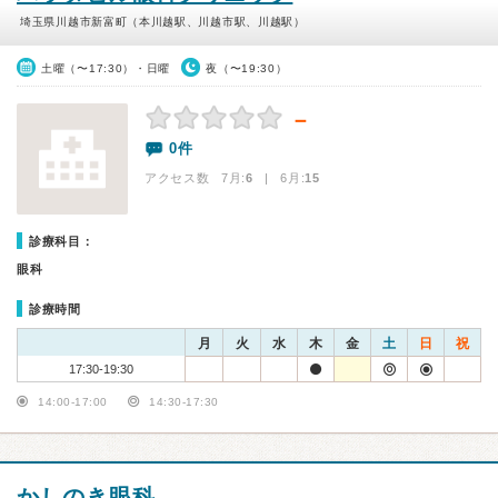
埼玉県川越市新富町（本川越駅、川越市駅、川越駅）
土曜（〜17:30）・日曜
夜（〜19:30）
－
0件
アクセス数 7月:
6
| 6月:
15
診療科目：
眼科
診療時間
月
火
水
木
金
土
日
祝
17:30-19:30
14:00-17:00
14:30-17:30
かしのき眼科