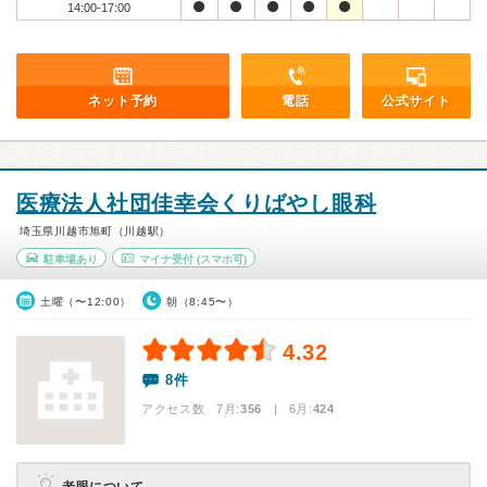
14:00-17:00
ネット予約
電話
公式サイト
医療法人社団佳幸会くりばやし眼科
埼玉県川越市旭町（川越駅）
駐車場あり
マイナ受付
(スマホ可)
土曜（〜12:00）
朝（8:45〜）
4.32
8件
アクセス数 7月:
356
| 6月:
424