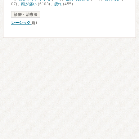
07)、
頭が痛い
(6103)、
疲れ
(455)
診療・治療法
レーシック
(5)