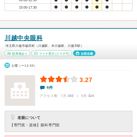
09:00-12:30
15:00-17:30
川越中央眼科
埼玉県川越市脇田町（川越駅、本川越駅、川越市駅）
駐車場あり
マイナ受付
(スマホ可)
女医在籍
土曜（〜12:30）
3.27
4件
アクセス数 7月:
303
| 6月:
324
老眼について
【専門医・資格】
眼科専門医