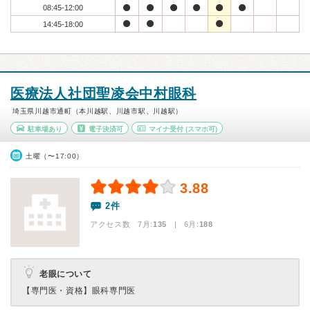
08:45-12:00
14:45-18:00
医療法人社団聖凌会中村眼科
埼玉県川越市通町（本川越駅、川越市駅、川越駅）
駐車場あり
電子決済可
マイナ受付
(スマホ可)
土曜（〜17:00）
3.88
2件
アクセス数 7月:
135
| 6月:
188
老眼について
【専門医・資格】
眼科専門医