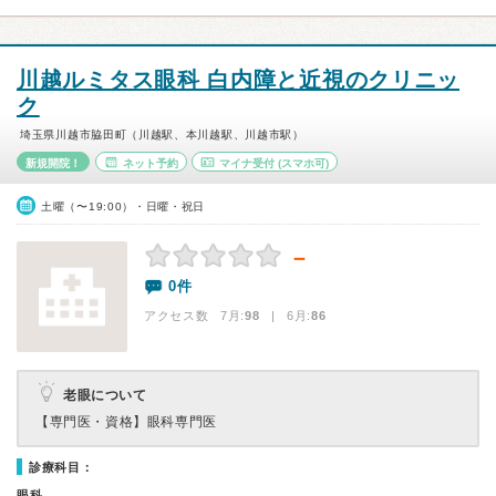
川越ルミタス眼科 白内障と近視のクリニッ
ク
埼玉県川越市脇田町（川越駅、本川越駅、川越市駅）
新規開院！
ネット予約
マイナ受付
(スマホ可)
土曜（〜19:00）・日曜・祝日
－
0件
アクセス数 7月:
98
| 6月:
86
老眼について
【専門医・資格】
眼科専門医
診療科目：
眼科