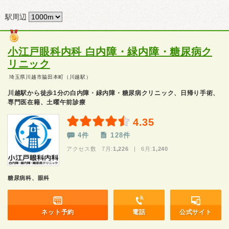
駅周辺
小江戸眼科内科 白内障・緑内障・糖尿病ク
リニック
埼玉県川越市脇田本町（川越駅）
川越駅から徒歩1分の白内障・緑内障・糖尿病クリニック、日帰り手術、
専門医在籍、土曜午前診療
4.35
4件
128件
アクセス数 7月:
1,226
| 6月:
1,240
糖尿病科、眼科
ネット予約
電話
公式サイト