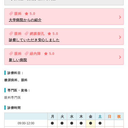
眼科
5.0
大学病院からの紹介
眼科
網膜裂孔
5.0
診察していただき安心しました
眼科
緑内障
5.0
新しい病院
診療科目：
糖尿病科、眼科
専門医・資格：
眼科専門医
診療時間
月
火
水
木
金
土
日
祝
09:00-12:00