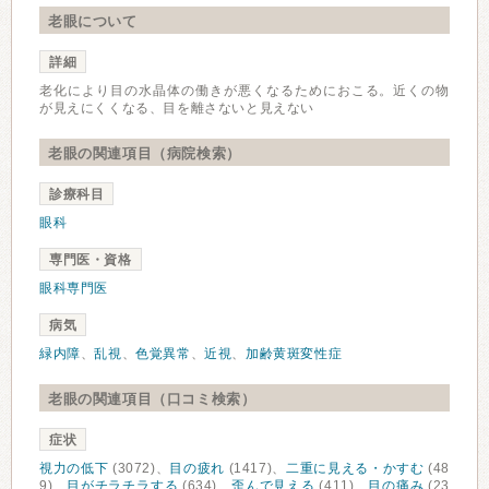
老眼について
詳細
老化により目の水晶体の働きが悪くなるためにおこる。近くの物
が見えにくくなる、目を離さないと見えない
老眼の関連項目（病院検索）
診療科目
眼科
専門医・資格
眼科専門医
病気
緑内障
、
乱視
、
色覚異常
、
近視
、
加齢黄斑変性症
老眼の関連項目（口コミ検索）
症状
視力の低下
(3072)、
目の疲れ
(1417)、
二重に見える・かすむ
(48
9)、
目がチラチラする
(634)、
歪んで見える
(411)、
目の痛み
(23