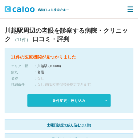
川越駅周辺の老眼を診察する病院・クリニッ
ク
口コミ・評判
（11件）
11件の医療機関が見つかりました
エリア・駅
川越駅 (1000m)
病気
老眼
名称
なし
詳細条件
なし (曜日や時間帯を指定できます)
条件変更・絞り込み
土曜日診療で絞り込む (11件)