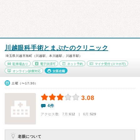
川越眼科手術とまぶたのクリニック
埼玉県川越市旭町（川越駅、本川越駅、川越市駅）
駐車場あり
電子決済可
ネット予約
マイナ受付
(スマホ可)
オンライン診療対応
女医在籍
土曜（〜17:30）
3.08
4件
アクセス数 7月:
612
| 6月:
529
老眼について