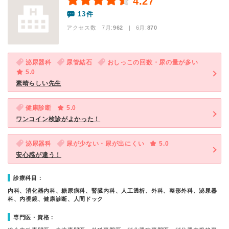
4.27
13件
アクセス数 7月:
962
| 6月:
870
泌尿器科
尿管結石
おしっこの回数・尿の量が多い
5.0
素晴らしい先生
健康診断
5.0
ワンコイン検診がよかった！
泌尿器科
尿が少ない・尿が出にくい
5.0
安心感が違う！
診療科目：
内科、消化器内科、糖尿病科、腎臓内科、人工透析、外科、整形外科、泌尿器
科、内視鏡、健康診断、人間ドック
専門医・資格：