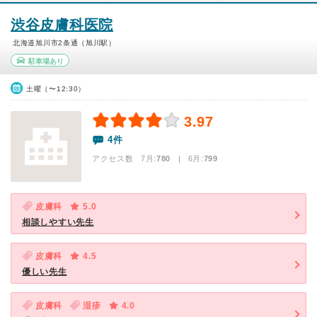
渋谷皮膚科医院
北海道旭川市2条通（旭川駅）
駐車場あり
土曜（〜12:30）
3.97
4件
アクセス数 7月:
780
| 6月:
799
皮膚科
5.0
相談しやすい先生
皮膚科
4.5
優しい先生
皮膚科
湿疹
4.0