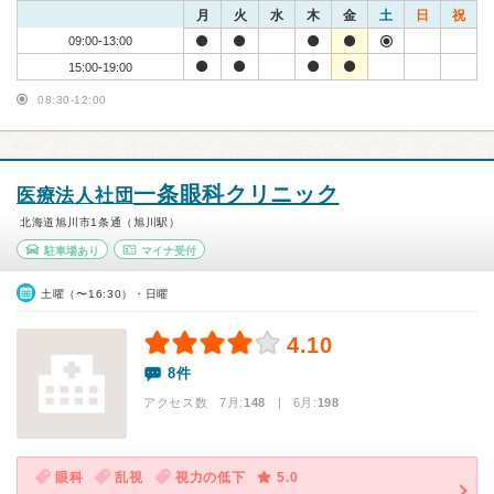
月
火
水
木
金
土
日
祝
09:00-13:00
15:00-19:00
08:30-12:00
一条眼科クリニック
医療法人社団
北海道旭川市1条通（旭川駅）
駐車場あり
マイナ受付
土曜（〜16:30）・日曜
4.10
8件
アクセス数 7月:
148
| 6月:
198
眼科
乱視
視力の低下
5.0