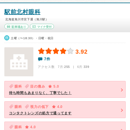
駅前北村眼科
北海道旭川市宮下通（旭川駅）
駐車場あり
マイナ受付
土曜（〜18:30）・日曜・祝日
3.92
7件
アクセス数 7月:
255
| 6月:
339
眼科
目の痛み
5.0
待ち時間もあまりなく、丁寧でした！
眼科
視力の低下
4.0
コンタクトレンズの処方で通ってます
眼科
4.0