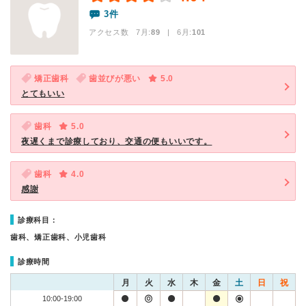
3件
アクセス数 7月:
89
| 6月:
101
矯正歯科
歯並びが悪い
5.0
とてもいい
歯科
5.0
夜遅くまで診療しており、交通の便もいいです。
歯科
4.0
感謝
診療科目：
歯科、矯正歯科、小児歯科
診療時間
月
火
水
木
金
土
日
祝
10:00-19:00