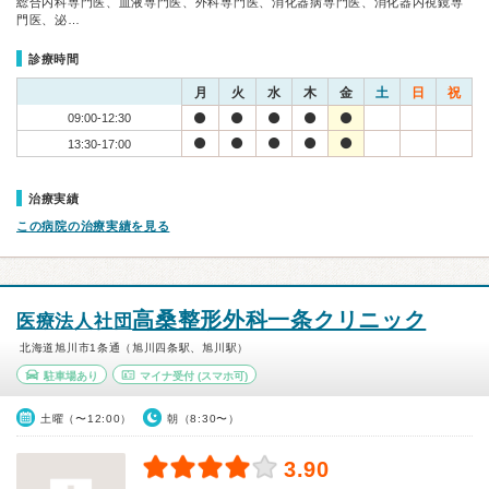
総合内科専門医、血液専門医、外科専門医、消化器病専門医、消化器内視鏡専
門医、泌…
診療時間
月
火
水
木
金
土
日
祝
09:00-12:30
13:30-17:00
治療実績
この病院の治療実績を見る
高桑整形外科一条クリニック
医療法人社団
北海道旭川市1条通（旭川四条駅、旭川駅）
駐車場あり
マイナ受付
(スマホ可)
土曜（〜12:00）
朝（8:30〜）
3.90