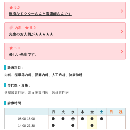
5.0
親身なドクターさんと看護師さんです
内科
5.0
先生のお人柄が★★★★★
5.0
優しい先生です。
診療科目：
内科、循環器内科、腎臓内科、人工透析、健康診断
専門医・資格：
循環器専門医、高血圧専門医、透析専門医
診療時間
月
火
水
木
金
土
日
祝
08:00-13:00
14:00-21:30