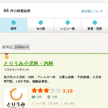
66
件の検索結果
表示順について
標準
★の数
レビュー数
新着・更新
駅周辺
とりうみ小児科・内科
北海道旭川市東光1条
旭川市の小児科・内科・アレルギー科 土曜も診療・予防接種。小児科
専門医。LINE予約。隔離診察室。
3.18
0件
5件
アクセス数 7月:
110
| 6月:
102