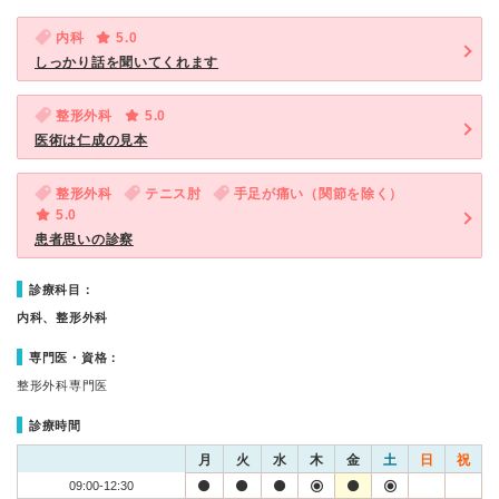
内科
5.0
しっかり話を聞いてくれます
整形外科
5.0
医術は仁成の見本
整形外科
テニス肘
手足が痛い（関節を除く）
5.0
患者思いの診察
診療科目：
内科、整形外科
専門医・資格：
整形外科専門医
診療時間
月
火
水
木
金
土
日
祝
09:00-12:30