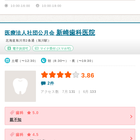
10:00-16:00
10:00-18:00
新崎歯科医院
医療法人社団公月会
北海道旭川市2条通（旭川駅）
電子決済可
マイナ受付
(スマホ可)
土曜（〜12:30）
朝（8:30〜）・夜（〜19:30）
3.86
2件
アクセス数 7月:
131
| 6月:
133
歯科
5.0
親不知
歯科
4.5