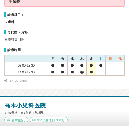
手湿疹
診療科目：
皮膚科
専門医・資格：
皮膚科専門医
診療時間
月
火
水
木
金
土
日
祝
09:00-12:30
14:00-17:30
14:00-15:00
高木小児科医院
北海道旭川市3条通（旭川駅）
駐車場あり
マイナ受付
(スマホ可)