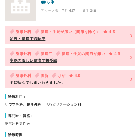
6件
アクセス数 7月:
487
| 6月:
340
整形外科
腰痛・手足が痛い（関節を除く）
4.5
足裏・腰痛で通院中
整形外科
腰痛症
腰痛・手足の関節が痛い
4.5
突然の激しい腰痛で初受診
整形外科
骨折
けが
4.0
冬に転んでしまい行きました。
診療科目：
リウマチ科、整形外科、リハビリテーション科
専門医・資格：
整形外科専門医
診療時間