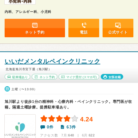
内科、アレルギー科、小児科
ネット予約
電話
公式サイト
いいだメンタルペインクリニック
北海道旭川市宮下通（旭川駅）
駐車場あり
ネット予約
マイナ受付
(スマホ可)
女医在籍
土曜（〜13:00）
旭川駅より徒歩1分の精神科・心療内科・ペインクリニック。専門医が在
籍。隔週土曜診療。提携駐車場あり。
4.24
0件
63件
アクセス数 7月:
640
| 6月:
622