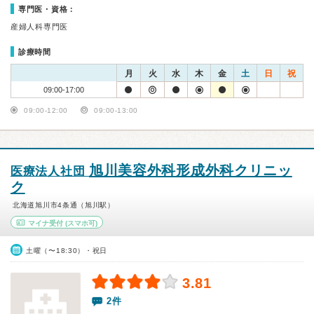
専門医・資格：
産婦人科専門医
診療時間
月
火
水
木
金
土
日
祝
09:00-17:00
09:00-12:00
09:00-13:00
旭川美容外科形成外科クリニッ
医療法人社団
ク
北海道旭川市4条通（旭川駅）
マイナ受付
(スマホ可)
土曜（〜18:30）・祝日
3.81
2件