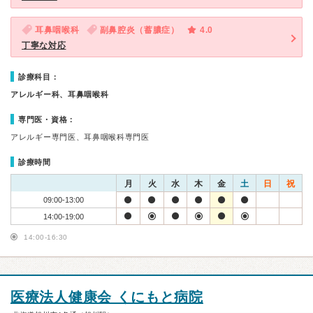
耳鼻咽喉科
副鼻腔炎（蓄膿症）
4.0
丁寧な対応
診療科目：
アレルギー科、耳鼻咽喉科
専門医・資格：
アレルギー専門医、耳鼻咽喉科専門医
診療時間
月
火
水
木
金
土
日
祝
09:00-13:00
14:00-19:00
14:00-16:30
医療法人健康会 くにもと病院