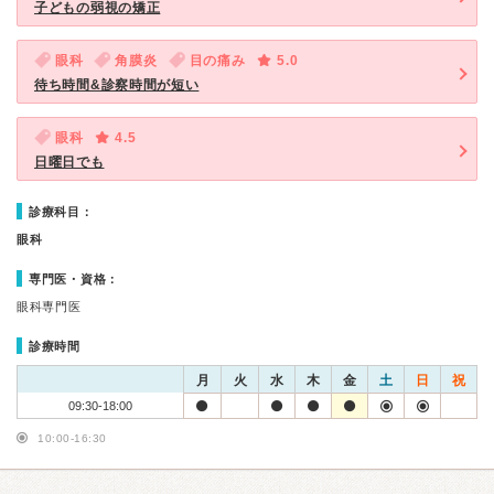
子どもの弱視の矯正
眼科
角膜炎
目の痛み
5.0
待ち時間&診察時間が短い
眼科
4.5
日曜日でも
診療科目：
眼科
専門医・資格：
眼科専門医
診療時間
月
火
水
木
金
土
日
祝
09:30-18:00
10:00-16:30