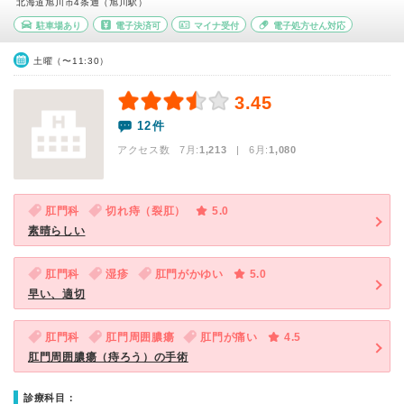
北海道旭川市4条通（旭川駅）
駐車場あり
電子決済可
マイナ受付
電子処方せん対応
土曜（〜11:30）
3.45
12件
アクセス数 7月:
1,213
| 6月:
1,080
肛門科
切れ痔（裂肛）
5.0
素晴らしい
肛門科
湿疹
肛門がかゆい
5.0
早い、適切
肛門科
肛門周囲膿瘍
肛門が痛い
4.5
肛門周囲膿瘍（痔ろう）の手術
診療科目：