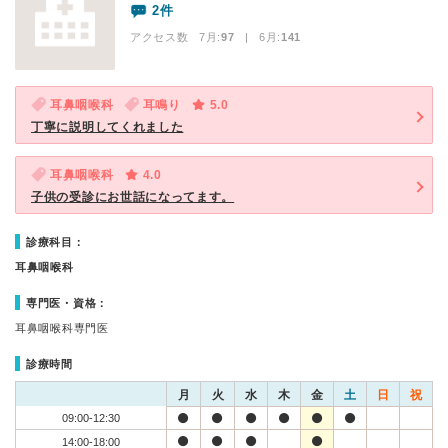
2件
アクセス数 7月:
97
| 6月:
141
耳鼻咽喉科
耳鳴り
5.0
丁寧に説明してくれました
耳鼻咽喉科
4.0
子供の受診にお世話になってます。
診療科目：
耳鼻咽喉科
専門医・資格：
耳鼻咽喉科専門医
診療時間
月
火
水
木
金
土
日
祝
09:00-12:30
14:00-18:00