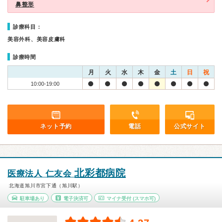
鼻整形
診療科目：
美容外科、美容皮膚科
診療時間
月
火
水
木
金
土
日
祝
10:00-19:00
ネット予約
電話
公式サイト
北彩都病院
医療法人 仁友会
北海道旭川市宮下通（旭川駅）
駐車場あり
電子決済可
マイナ受付
(スマホ可)