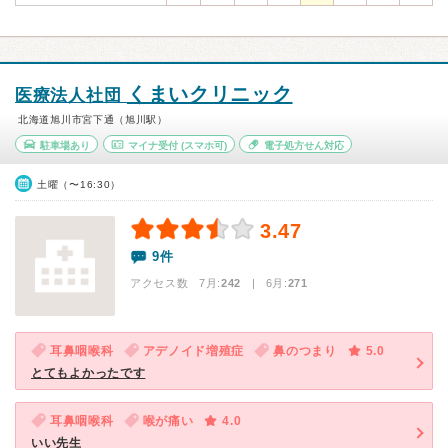
くまいクリニック
医療法人社団
北海道旭川市宮下通（旭川駅）
駐車場あり
マイナ受付
(スマホ可)
電子処方せん対応
土曜（〜16:30）
3.47
9件
アクセス数 7月:
242
| 6月:
271
耳鼻咽喉科
アデノイド増殖症
鼻のつまり
5.0
とてもよかったです
耳鼻咽喉科
喉が痛い
4.0
いい先生