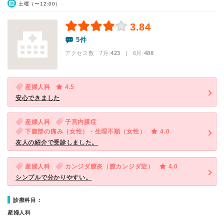
土曜（〜12:00）
3.84
5件
アクセス数 7月:
423
| 6月:
488
産婦人科
4.5
安心できました
産婦人科
子宮内膜症
下腹部の痛み（女性）・生理不順（女性）
4.0
友人の紹介で受診しました。
産婦人科
カンジダ膣炎（膣カンジダ症）
4.0
シンプルで分かりやすい。
診療科目：
産婦人科