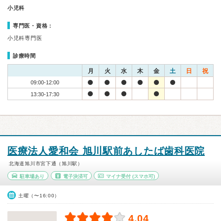
小児科
専門医・資格：
小児科専門医
診療時間
月
火
水
木
金
土
日
祝
09:00-12:00
13:30-17:30
医療法人愛和会 旭川駅前あしたば歯科医院
北海道旭川市宮下通（旭川駅）
駐車場あり
電子決済可
マイナ受付
(スマホ可)
土曜（〜16:00）
4.04