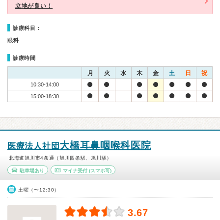
立地が良い！
診療科目：
眼科
診療時間
月
火
水
木
金
土
日
祝
10:30-14:00
15:00-18:30
大橋耳鼻咽喉科医院
医療法人社団
北海道旭川市4条通（旭川四条駅、旭川駅）
駐車場あり
マイナ受付
(スマホ可)
土曜（〜12:30）
3.67