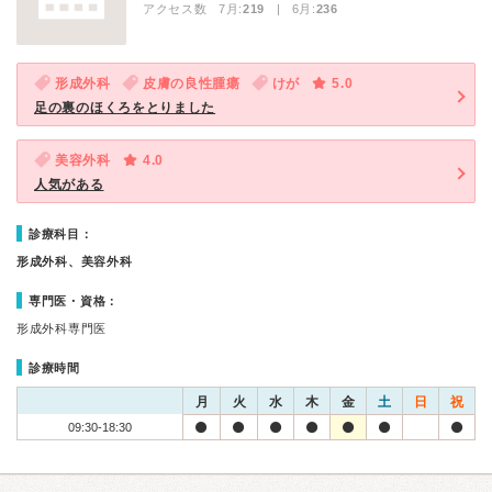
アクセス数 7月:
219
| 6月:
236
形成外科
皮膚の良性腫瘍
けが
5.0
足の裏のほくろをとりました
美容外科
4.0
人気がある
診療科目：
形成外科、美容外科
専門医・資格：
形成外科専門医
診療時間
月
火
水
木
金
土
日
祝
09:30-18:30