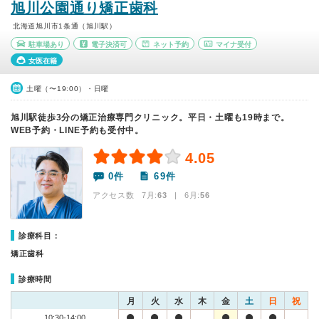
旭川公園通り矯正歯科
北海道旭川市1条通（旭川駅）
駐車場あり
電子決済可
ネット予約
マイナ受付
女医在籍
土曜（〜19:00）・日曜
旭川駅徒歩3分の矯正治療専門クリニック。平日・土曜も19時まで。
WEB予約・LINE予約も受付中。
4.05
0件
69件
アクセス数 7月:
63
| 6月:
56
診療科目：
矯正歯科
診療時間
月
火
水
木
金
土
日
祝
10:30-14:00