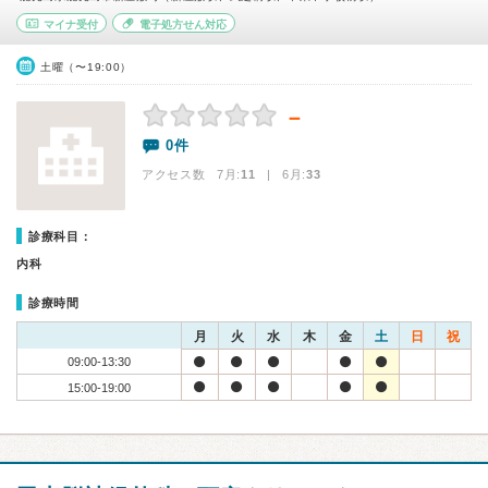
マイナ受付
電子処方せん対応
土曜（〜19:00）
－
0件
アクセス数 7月:
11
| 6月:
33
診療科目：
内科
診療時間
月
火
水
木
金
土
日
祝
09:00-13:30
15:00-19:00