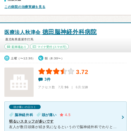
この病院の治療実績を見る
徳田脳神経外科病院
医療法人秋津会
鹿児島県鹿屋市打馬
駐車場あり
マイナ受付
(スマホ可)
土曜（〜12:30）
朝（8:30〜）
3.72
3件
アクセス数 7月:
96
| 6月:
118
頭が痛いの口コミ
脳神経外科
頭が痛い
4.5
明るいスタッフが多いです
友人が数日頭痛が続き気になるというので脳神経外科でわりと名前を聞く事もあり、ここの病院にお世話になりました。 患者さんは多いため待ち時間はありますが駐車場が隣接してあるので、慌てる事なく行く事が出来