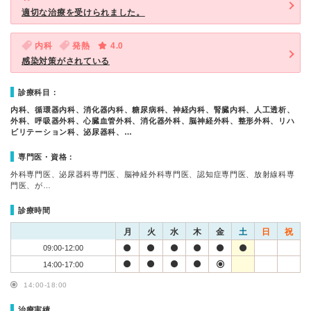
適切な治療を受けられました。
内科
発熱
4.0
感染対策がされている
診療科目：
内科、循環器内科、消化器内科、糖尿病科、神経内科、腎臓内科、人工透析、
外科、呼吸器外科、心臓血管外科、消化器外科、脳神経外科、整形外科、リハ
ビリテーション科、泌尿器科、…
専門医・資格：
外科専門医、泌尿器科専門医、脳神経外科専門医、認知症専門医、放射線科専
門医、が…
診療時間
月
火
水
木
金
土
日
祝
09:00-12:00
14:00-17:00
14:00-18:00
治療実績