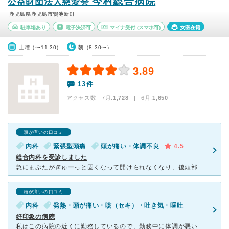
今村総合病院
公益財団法人慈愛会
鹿児島県鹿児島市鴨池新町
駐車場あり
電子決済可
マイナ受付
(スマホ可)
女医在籍
土曜（〜11:30）
朝（8:30〜）
3.89
13件
アクセス数 7月:
1,728
| 6月:
1,650
頭が痛いの口コミ
内科
緊張型頭痛
頭が痛い・体調不良
4.5
総合内科を受診しました
急にまぶたがぎゅーっと固くなって開けられなくなり、後頭部から首、肩、背中にかけて悪寒のような感じがして身動きがとれなくなりました。 どこの科に行けばいいのかわからなかったので、総合内科を受診しま
頭が痛いの口コミ
内科
発熱・頭が痛い・咳（セキ）・吐き気・嘔吐
好印象の病院
私はこの病院の近くに勤務しているので、勤務中に体調が悪い場合はすぐにここに駆けつけます。その日もいつもと同じように、風邪でこの病院を利用しました。 この病院にきて毎回思うことは、病院だから当