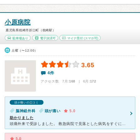
小原病院
鹿児島県枕崎市折口町（枕崎駅）
駐車場あり
電子決済可
マイナ受付
(スマホ可)
土曜（〜12:00）
3.65
4件
アクセス数 7月:
168
| 6月:
172
頭が痛いの口コミ
脳神経外科
頭が痛い
5.0
助かりました
頭痛外来で受診しました。 救急病院で見落とした病気をすぐに見付けていただき助かりました。 夜間診療だったのですが迅速丁寧に対応していただき医師の熱い気持ちが伝わる程でした。 適切に処置してい
5.0