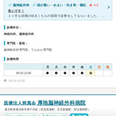
脳神経外科
頭が痛い・めまい・吐き気・嘔吐
4.0
良いです！
１ヶ月も頭痛が続きこちらの病院で診察をしてもらいました。 すぐにCT検査をして頂き異常は無く偏頭痛との診断で予防薬を処方してもらい飲んだところびっくりするくらいすぐに痛みが治まり、もっと早く受診して
診療科目：
神経内科、脳神経外科
専門医・資格：
脳神経外科専門医、てんかん専門医
診療時間
月
火
水
木
金
土
日
祝
09:10-12:00
09:10-10:50
厚地脳神経外科病院
医療法人慈風会
鹿児島県鹿児島市東千石町（高見馬場駅、天文館通駅、加治屋町駅）