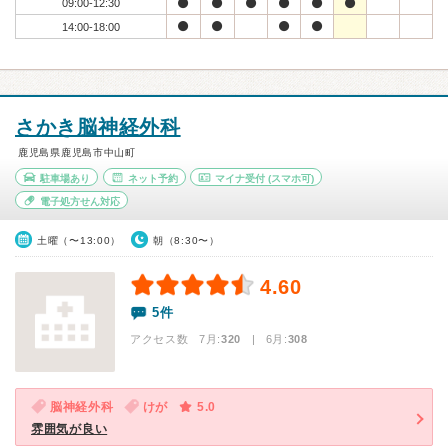
09:00-12:30
14:00-18:00
さかき脳神経外科
鹿児島県鹿児島市中山町
駐車場あり
ネット予約
マイナ受付
(スマホ可)
電子処方せん対応
土曜（〜13:00）
朝（8:30〜）
4.60
5件
アクセス数 7月:
320
| 6月:
308
脳神経外科
けが
5.0
雰囲気が良い