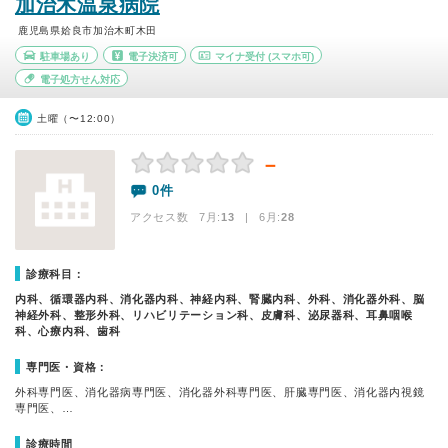
加治木温泉病院
鹿児島県姶良市加治木町木田
駐車場あり
電子決済可
マイナ受付
(スマホ可)
電子処方せん対応
土曜（〜12:00）
－
0件
アクセス数 7月:
13
| 6月:
28
診療科目：
内科、循環器内科、消化器内科、神経内科、腎臓内科、外科、消化器外科、脳
神経外科、整形外科、リハビリテーション科、皮膚科、泌尿器科、耳鼻咽喉
科、心療内科、歯科
専門医・資格：
外科専門医、消化器病専門医、消化器外科専門医、肝臓専門医、消化器内視鏡
専門医、…
診療時間