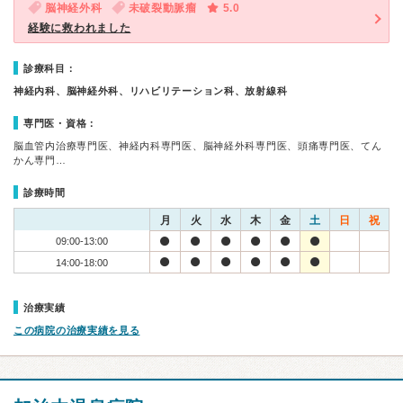
脳神経外科
未破裂動脈瘤
5.0
経験に救われました
診療科目：
神経内科、脳神経外科、リハビリテーション科、放射線科
専門医・資格：
脳血管内治療専門医、神経内科専門医、脳神経外科専門医、頭痛専門医、てん
かん専門…
診療時間
月
火
水
木
金
土
日
祝
09:00-13:00
14:00-18:00
治療実績
この病院の治療実績を見る