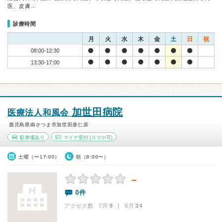
医、皮膚…
診療時間
月
火
水
木
金
土
日
祝
08:00-12:30
13:30-17:00
加世田病院
医療法人和風会
鹿児島県南さつま市加世田唐仁原
駐車場あり
マイナ受付
(スマホ可)
土曜（〜17:00）
朝（8:00〜）
－
0件
アクセス数 7月:
9
| 6月:
24