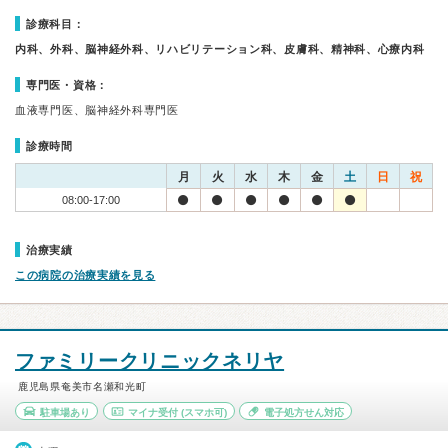
診療科目：
内科、外科、脳神経外科、リハビリテーション科、皮膚科、精神科、心療内科
専門医・資格：
血液専門医、脳神経外科専門医
診療時間
月
火
水
木
金
土
日
祝
08:00-17:00
治療実績
この病院の治療実績を見る
ファミリークリニックネリヤ
鹿児島県奄美市名瀬和光町
駐車場あり
マイナ受付
(スマホ可)
電子処方せん対応