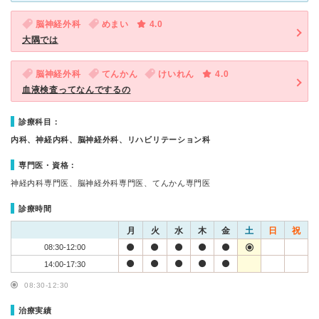
脳神経外科
めまい
4.0
大隅では
脳神経外科
てんかん
けいれん
4.0
血液検査ってなんでするの
診療科目：
内科、神経内科、脳神経外科、リハビリテーション科
専門医・資格：
神経内科専門医、脳神経外科専門医、てんかん専門医
診療時間
月
火
水
木
金
土
日
祝
08:30-12:00
14:00-17:30
08:30-12:30
治療実績