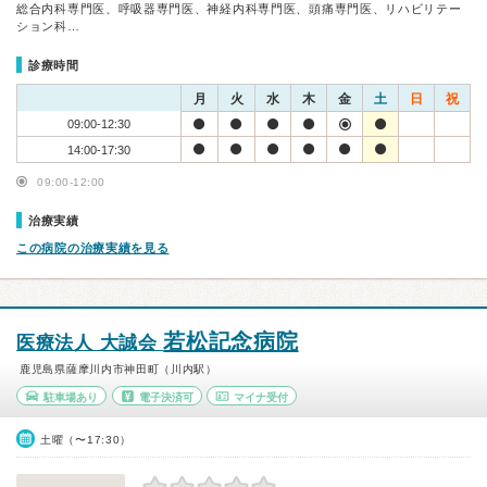
総合内科専門医、呼吸器専門医、神経内科専門医、頭痛専門医、リハビリテー
ション科…
診療時間
月
火
水
木
金
土
日
祝
09:00-12:30
14:00-17:30
09:00-12:00
治療実績
この病院の治療実績を見る
若松記念病院
医療法人 大誠会
鹿児島県薩摩川内市神田町（川内駅）
駐車場あり
電子決済可
マイナ受付
土曜（〜17:30）