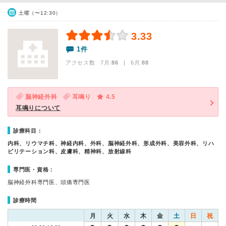
土曜（〜12:30）
3.33
1件
アクセス数 7月:
86
| 6月:
88
脳神経外科
耳鳴り
4.5
耳鳴りについて
診療科目：
内科、リウマチ科、神経内科、外科、脳神経外科、形成外科、美容外科、リハ
ビリテーション科、皮膚科、精神科、放射線科
専門医・資格：
脳神経外科専門医、頭痛専門医
診療時間
月
火
水
木
金
土
日
祝