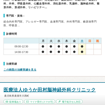
科、外科、呼吸器外科、心臓血管外科、消化器外科、乳腺科、脳神経外科、整
形外科、形成外科、リハビリテー…
専門医・資格：
総合内科専門医、アレルギー専門医、血液専門医、外科専門医、糖尿病専門
医、呼吸器…
診療時間
月
火
水
木
金
土
日
祝
09:00-12:30
14:00-17:30
治療実績
この病院の治療実績を見る
医療法人ゆうか田村脳神経外科クリニック
鹿児島県鹿屋市川西町
駐車場あり
マイナ受付
(スマホ可)
電子処方せん対応