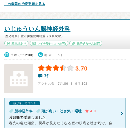
この病院の治療実績を見る
いじゅういん脳神経外科
鹿児島県日置市伊集院町徳重（伊集院駅）
駐車場あり
マイナ受付
(スマホ可)
電子処方せん対応
土曜（〜12:30）
朝（8:30〜）
3.70
3件
アクセス数 7月:
86
| 6月:
103
頭が痛いの口コミ
脳神経外科
頭が痛い・吐き気・嘔吐
4.0
片頭痛で受診しました
春先の急な頭痛。視界が見えなくなる程の頭痛と吐き気で、会社を早退して行った所がこちらでした 待ち時間は20分程で比較的早く診察してもらえたので、とても助かりました CTを撮った時にも案内等もスムー