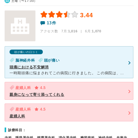
土曜（〜17:30）
3.44
13件
アクセス数 7月:
1,016
| 6月:
1,070
頭が痛いの口コミ
脳神経外科
頭が痛い
頭痛における不安解消
一時期頭痛に悩まされてこの病院に行きました。 この病院は、鹿児島市内でも有名な病院なので、頭痛の原因が分かることに期待して行きました。 病院の駐車場は広く、建物自体は歴史ある建物で、若干古いで
産婦人科
4.5
親身になって寄り添ってくれる
産婦人科
4.5
産婦人科
診療科目：
内科、呼吸器内科、循環器内科、消化器内科、糖尿病科、神経内科、血液内