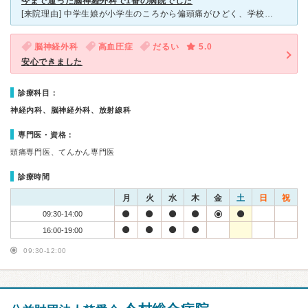
今まで通った脳神経外科で1番の病院でした
[来院理由] 中学生娘が小学生のころから偏頭痛がひどく、学校で倒れた時に 保健室の先生に勧められて伺いました [症状] ひどい偏頭痛。薬を飲んでも効くことがあまりなく、嘔吐や貧血を 1年
脳神経外科
高血圧症
だるい
5.0
安心できました
診療科目：
神経内科、脳神経外科、放射線科
専門医・資格：
頭痛専門医、てんかん専門医
診療時間
月
火
水
木
金
土
日
祝
09:30-14:00
16:00-19:00
09:30-12:00