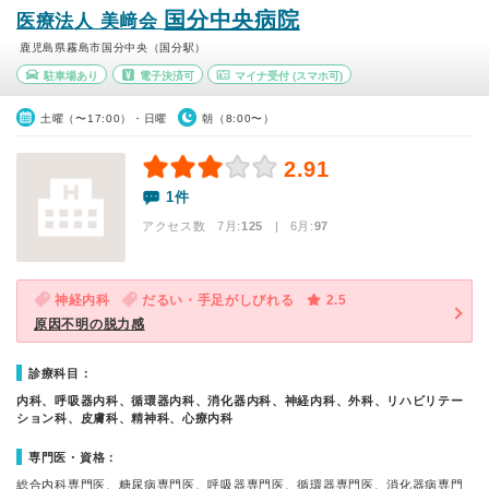
国分中央病院
医療法人 美﨑会
鹿児島県霧島市国分中央（国分駅）
駐車場あり
電子決済可
マイナ受付
(スマホ可)
土曜（〜17:00）・日曜
朝（8:00〜）
2.91
1件
アクセス数 7月:
125
| 6月:
97
神経内科
だるい・手足がしびれる
2.5
原因不明の脱力感
診療科目：
内科、呼吸器内科、循環器内科、消化器内科、神経内科、外科、リハビリテー
ション科、皮膚科、精神科、心療内科
専門医・資格：
総合内科専門医、糖尿病専門医、呼吸器専門医、循環器専門医、消化器病専門