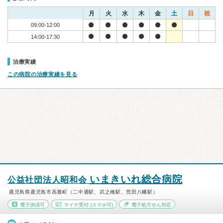
月
火
水
木
金
土
日
祝
09:00-12:00
14:00-17:30
治療実績
この病院の治療実績を見る
いまきいれ総合病院
公益社団法人昭和会
鹿児島県鹿児島市高麗町（二中通駅、武之橋駅、荒田八幡駅）
電子決済可
マイナ受付
(スマホ可)
電子処方せん対応