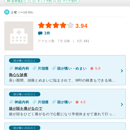
駐車場あり
ネット予約
マイナ受付
土曜（〜10:50）
3.94
3件
アクセス数 7月:
116
| 6月:
141
頭が痛いの口コミ
神経内科
片頭痛
頭が痛い・めまい
5.0
熱心な診察
長い期間、頭痛とめまいに悩まされて、MRIの検査もできる病院を探して、こちらに辿り着きました。飛び込みで伺ったにもかかわらず、少しの待ち時間で診察・検査をしていただけました。先生が、熱心に薬の処方をし
頭が痛いの口コミ
神経内科
片頭痛
頭が痛い
4.5
娘が頭を痛がるので
娘が頭をひどく痛がるので心配になり学校休ませて連れて行った。飛び込みで行ったが空いていてすぐに診察してもらえた。CT検査で心配ないと言われて片頭痛の診断で薬を処方してもらった。ネット予約できるとのこと
頭が痛いの口コミ