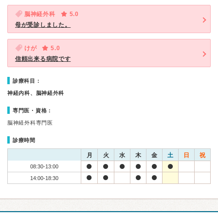
脳神経外科
5.0
母が受診しました。
けが
5.0
信頼出来る病院です
診療科目：
神経内科、脳神経外科
専門医・資格：
脳神経外科専門医
診療時間
月
火
水
木
金
土
日
祝
08:30-13:00
14:00-18:30