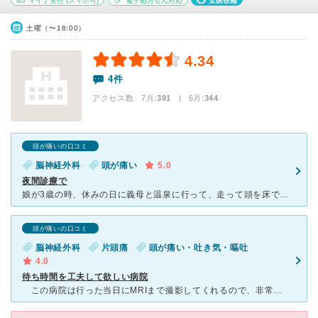
マイナ受付
(スマホ可)
電子処方せん対応
女医在籍
土曜（〜18:00）
4.34
4件
アクセス数 7月:
391
| 6月:
344
頭が痛いの口コミ
脳神経外科
頭が痛い
5.0
夜間診療で
娘が3歳の時、休みの日に義母と温泉に行って、走って頭を床で打ち、夜になって頭が痛いと言い出しました。心配だったので、夜間に電話で問い合わせたところ、夜間診療をしていたので直ぐに診療を受けました。MRI
頭が痛いの口コミ
脳神経外科
片頭痛
頭が痛い・吐き気・嘔吐
4.0
待ち時間を工夫して欲しい病院
この病院は行った当日にMRIまで撮影してくれるので、非常に親切な病院です。他の病院に行くと予約が必要ですが、この病院は予約なしで当日に行くとMRIまで撮ってくれます。 ただし、病院の開始時間に受