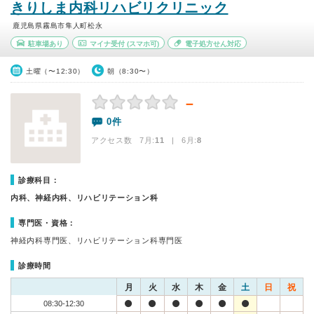
きりしま内科リハビリクリニック
鹿児島県霧島市隼人町松永
駐車場あり
マイナ受付
(スマホ可)
電子処方せん対応
土曜（〜12:30）
朝（8:30〜）
－
0件
アクセス数 7月:
11
| 6月:
8
診療科目：
内科、神経内科、リハビリテーション科
専門医・資格：
神経内科専門医、リハビリテーション科専門医
診療時間
月
火
水
木
金
土
日
祝
08:30-12:30