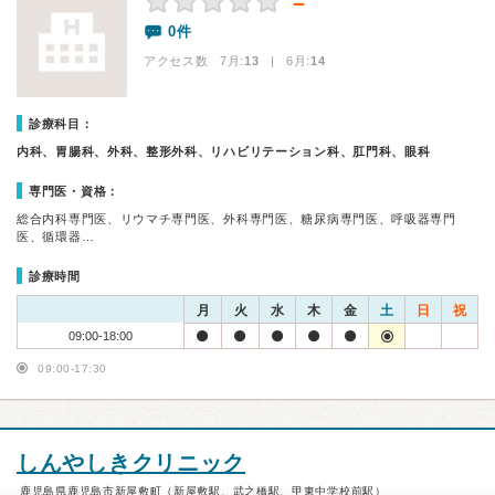
－
0件
アクセス数 7月:
13
| 6月:
14
診療科目：
内科、胃腸科、外科、整形外科、リハビリテーション科、肛門科、眼科
専門医・資格：
総合内科専門医、リウマチ専門医、外科専門医、糖尿病専門医、呼吸器専門
医、循環器…
診療時間
月
火
水
木
金
土
日
祝
09:00-18:00
09:00-17:30
しんやしきクリニック
鹿児島県鹿児島市新屋敷町（新屋敷駅、武之橋駅、甲東中学校前駅）