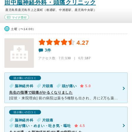
田中脳神経外科・頭痛クリニック
鹿児島県鹿児島市上之園町（都通駅、中洲通駅、鹿児島中央駅）
マイナ受付
土曜（〜14:00）
4.27
3件
アクセス数 7月:
130
| 6月:
187
頭が痛いの口コミ
脳神経外科
片頭痛
頭が痛い
5.0
先生の指導で頭痛がかるくなりました
[症状・来院理由] 前の病院は薬を5種類も出され、月に2万も薬代がかかり、なのに頭痛はひどくなるばかりで問題があるところでした。 [医師の診断・治療法] 薬の飲みすぎで薬物療法頭痛でした
頭が痛いの口コミ
脳神経外科
片頭痛
頭が痛い・めまい・吐き気・嘔吐
4.5