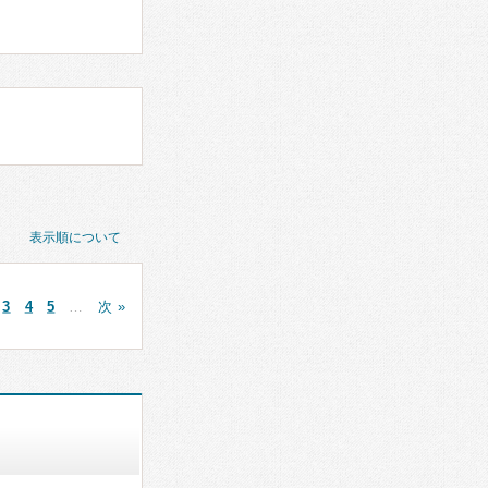
表示順について
3
4
5
…
次 »