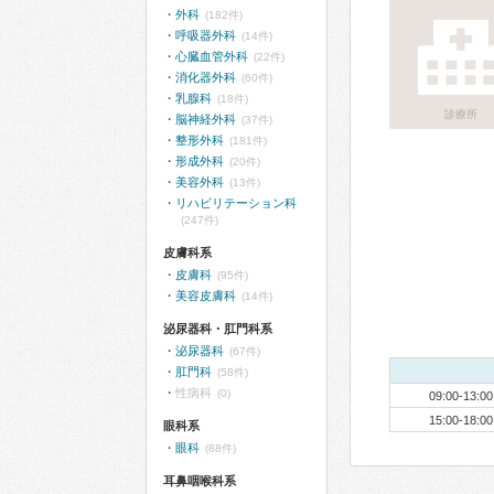
外科
(182件)
呼吸器外科
(14件)
心臓血管外科
(22件)
消化器外科
(60件)
乳腺科
(18件)
診療所
脳神経外科
(37件)
整形外科
(181件)
形成外科
(20件)
美容外科
(13件)
リハビリテーション科
(247件)
皮膚科系
皮膚科
(95件)
美容皮膚科
(14件)
泌尿器科・肛門科系
泌尿器科
(67件)
肛門科
(58件)
性病科
(0)
09:00-13:00
15:00-18:00
眼科系
眼科
(88件)
耳鼻咽喉科系