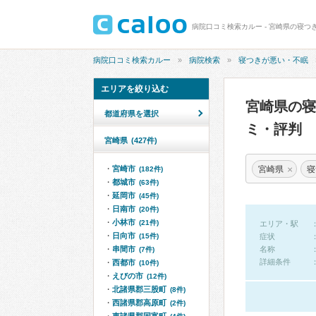
病院口コミ検索カルー - 宮崎県の寝つ
病院口コミ検索カルー
病院検索
寝つきが悪い・不眠
エリアを絞り込む
宮崎県の
都道府県を選択
ミ・評判
宮崎県
(427件)
×
宮崎県
寝
宮崎市
(182件)
都城市
(63件)
延岡市
(45件)
日南市
(20件)
小林市
(21件)
エリア・駅
日向市
(15件)
症状
串間市
名称
(7件)
詳細条件
西都市
(10件)
えびの市
(12件)
北諸県郡三股町
(8件)
西諸県郡高原町
(2件)