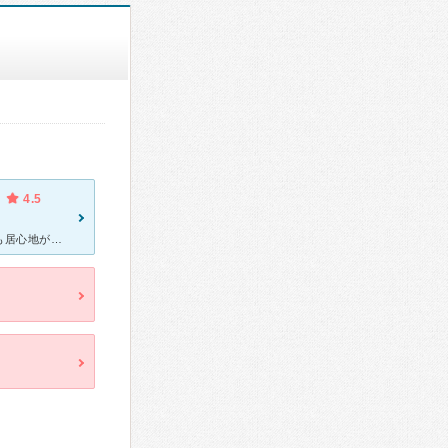
4.5
先生親身になって話を聞いてくれ、受付の方もおっとりしていてとても居心地がいいです。 待ち合室も居心地がいいです。 きっちり状況を確認してくれ、わたしに合った方法を提案してくださいます。