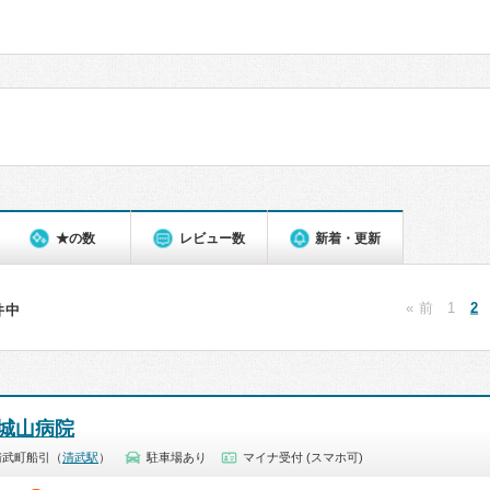
★の数
レビュー数
新着・更新
« 前
1
2
7件中
城山病院
清武町船引（
清武駅
）
駐車場あり
マイナ受付 (スマホ可)