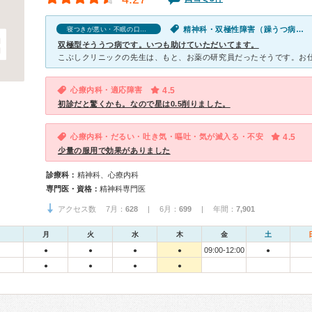
精神科・双極性障害（躁うつ病）・だるい・寝つきが悪い・不眠・気が滅入る・不安・気分が異常に高揚している
寝つきが悪い・不眠の口コミ
双極型そううつ病です。いつも助けていただいてます。
心療内科・適応障害
4.5
初診だと驚くかも。なので星は0.5削りました。
心療内科・だるい・吐き気・嘔吐・気が滅入る・不安
4.5
少量の服用で効果がありました
診療科：
精神科、心療内科
専門医・資格：
精神科専門医
アクセス数 7月：
628
| 6月：
699
| 年間：
7,901
月
火
水
木
金
土
09:00-12:00
●
●
●
●
●
●
●
●
●