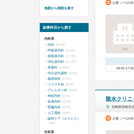
土曜（〜12:0
地図から病院を探す
診療科目から探す
内科系
内科
(564件)
病院
呼吸器内科
(106件)
循環器内科
(177件)
消化器内科
(237件)
胃腸科
(228件)
08:00-17:00
内分泌代謝科
(42件)
糖尿病科
(47件)
リウマチ科
(85件)
アレルギー科
(52件)
神経内科
(57件)
龍水クリニ
血液内科
(10件)
宮崎県宮崎市
腎臓内科
(37件)
人工透析
(19件)
緩和ケア（ホスピス）
土曜（〜13:0
(8件)
外科系