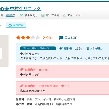
聖心会 中村クリニック
広島（
宮崎駅
）
駐車場あり
電子決済可
マイナ受付
女医在籍
0）
2.99
口コミ3件
精神科・だるい・寝つきが悪い・不眠・気が滅入る・不安・幻想・妄想
寝つきが悪い・不眠の口コミ
中村クリニック
心療内科
4.0
中村クリニック
心療内科・自律神経失調症
1.0
私には合わなかった
診療科：
内科、アレルギー科、精神科、心療内科
専門医・資格：
総合内科専門医、精神科専門医