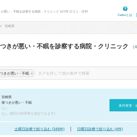
きが悪い・不眠を診察する病院・クリニック 427件 口コミ・評判
Calooとは
宮崎県
寝つきが悪い・不眠を診察する病院・クリニック
（4
×
つきが悪い・不眠
宮崎県
寝つきが悪い・不眠
条件変更・
なし
なし (曜日や時間帯を指定できます)
土曜日診療で絞り込む (349件)
日曜日診療で絞り込む (4件)