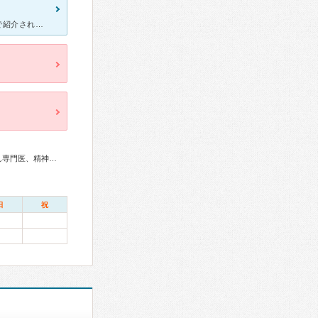
[症状・来院理由] 宮崎に引っ越してきて入院施設完備の病院を保健所で紹介され高宮に行きました。 [医師の診断・治療法] 診断名は解離性障害・摂食障害です。食事を全く取れなくなり1ヶ月で２５ｋ
総合内科専門医、リウマチ専門医、神経内科専門医、てんかん専門医、精神科専門医、救急科専門医
日
祝