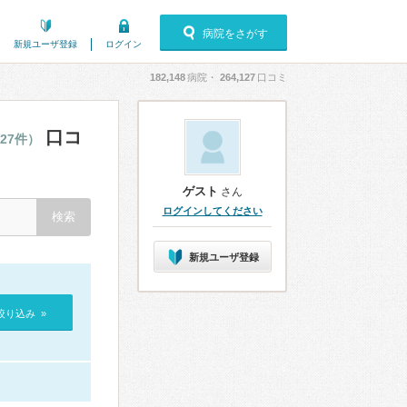
病院をさがす
新規ユーザ登録
ログイン
182,148
病院・
264,127
口コミ
口コ
27件）
ゲスト
さん
ログインしてください
新規ユーザ登録
絞り込み »