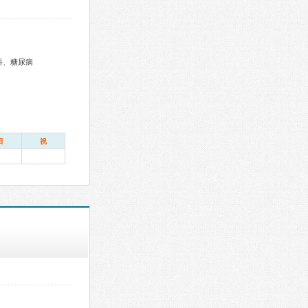
科、糖尿病
日
祝