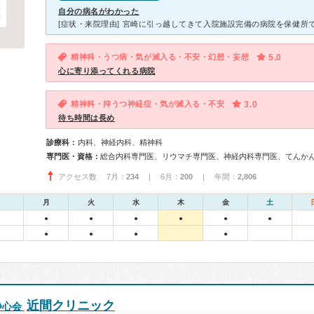
自分の病名がわかった
精神科・うつ病・気が滅入る・不安・幻想・妄想
5.0
心に寄り添ってくれる病院
精神科・抑うつ神経症・気が滅入る・不安
3.0
待ち時間は長め
診療科：
内科、神経内科、精神科
専門医・資格：
アクセス数 7月：
234
| 6月：
200
| 年間：
2,806
月
火
水
木
金
土
●
●
●
●
●
●
●
●
●
●
近間クリニック
静心会