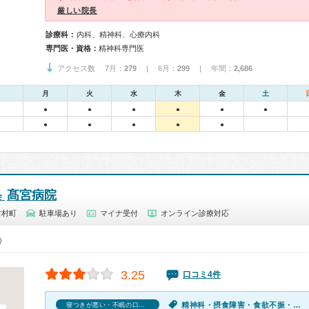
厳しい院長
診療科：
内科、精神科、心療内科
専門医・資格：
精神科専門医
アクセス数 7月：
279
| 6月：
299
| 年間：
2,686
月
火
水
木
金
土
●
●
●
●
●
●
●
●
●
●
●
髙宮病院
会
吉村町
駐車場あり
マイナ受付
オンライン診療対応
0）
3.25
口コミ4件
精神科・摂食障害・食欲不振・寝つきが悪い・不眠
寝つきが悪い・不眠の口コミ