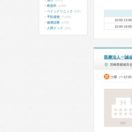
漢方
(10件)
救急科
(14件)
ペインクリニック
(5件)
予防接種
(728件)
10:00-13:00
健康診断
(25件)
15:00-19:00
人間ドック
(4件)
医療法人一誠
宮崎県都城市
土曜（〜12:0
病院