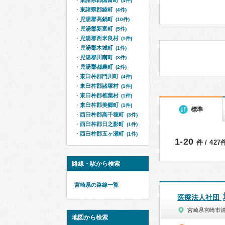
東諸県郡国富町
(4件)
東諸県郡綾町
(4件)
児湯郡高鍋町
(10件)
児湯郡新富町
(5件)
児湯郡西米良村
(1件)
児湯郡木城町
(1件)
児湯郡川南町
(3件)
児湯郡都農町
(2件)
東臼杵郡門川町
(4件)
東臼杵郡諸塚村
(1件)
東臼杵郡椎葉村
(1件)
東臼杵郡美郷町
(1件)
標準
西臼杵郡高千穂町
(3件)
西臼杵郡日之影町
(1件)
西臼杵郡五ヶ瀬町
(1件)
1-20
件 / 42
路線・駅から検索
宮崎県の路線一覧
医療法人社団
宮崎県宮崎市
地図から検索