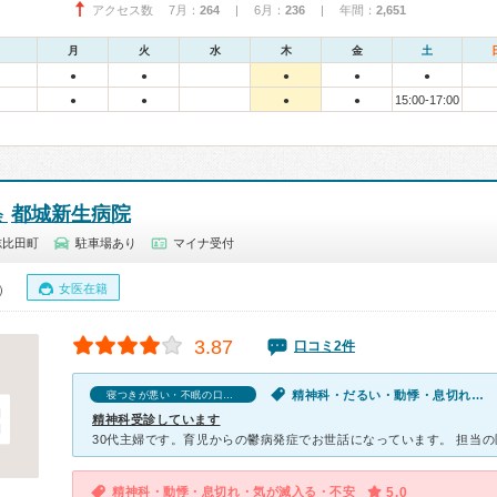
アクセス数 7月：
264
| 6月：
236
| 年間：
2,651
月
火
水
木
金
土
●
●
●
●
●
15:00-17:00
●
●
●
●
都城新生病院
会
志比田町
駐車場あり
マイナ受付
女医在籍
0）
3.87
口コミ2件
精神科・だるい・動悸・息切れ・寝つきが悪い・不眠・気が滅入る・不安
寝つきが悪い・不眠の口コミ
精神科受診しています
精神科・動悸・息切れ・気が滅入る・不安
5.0