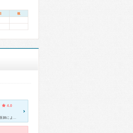
日
祝
4.0
30代主婦です。育児からの鬱病発症でお世話になっています。 担当の医師により、処方される薬も考え方も違いますが、私の主治医はとても優しく、処方薬も吟味して選んでくださいます。現在、断薬に成功して