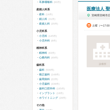
耳鼻咽喉科
(60件)
医療法人 
産婦人科系
産科
(14件)
宮崎県宮崎市
婦人科
(31件)
産婦人科
(35件)
土曜（〜17:0
小児科系
小児科
(145件)
小児外科
(6件)
精神科系
精神科
(83件)
心療内科
(49件)
診療所
歯科系
歯科
(506件)
矯正歯科
(148件)
歯周病科
(22件)
小児歯科
(339件)
歯科口腔外科
(185件)
インプラント
(18件)
ホワイトニング
(28件)
その他