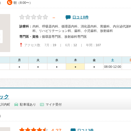
0）
朝（8:00〜）
－
口コミ0件
診療科：
内科、呼吸器内科、循環器内科、消化器内科、胃腸科、内分泌代謝
科、リハビリテーション科、歯科、小児歯科、放射線科
専門医・資格：
循環器専門医、放射線科専門医
アクセス数 7月：
19
| 6月：
12
| 年間：
107
月
火
水
木
金
土
08:00-12:00
●
●
●
●
●
ック
北川内町
駐車場あり
マイナ受付
0）
4.27
口コミ3件