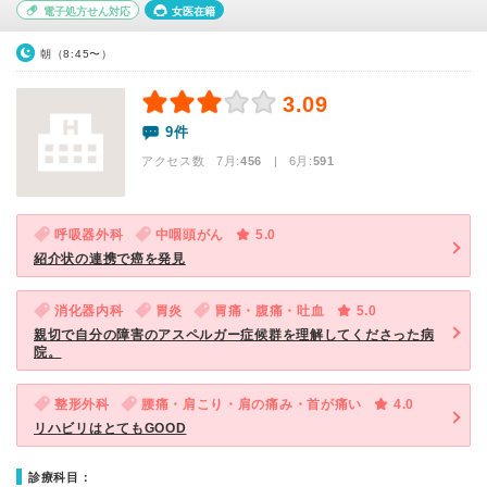
電子処方せん対応
女医在籍
朝（8:45〜）
3.09
9件
アクセス数 7月:
456
| 6月:
591
呼吸器外科
中咽頭がん
5.0
紹介状の連携で癌を発見
消化器内科
胃炎
胃痛・腹痛・吐血
5.0
親切で自分の障害のアスペルガー症候群を理解してくださった病
院。
整形外科
腰痛・肩こり・肩の痛み・首が痛い
4.0
リハビリはとてもGOOD
診療科目：