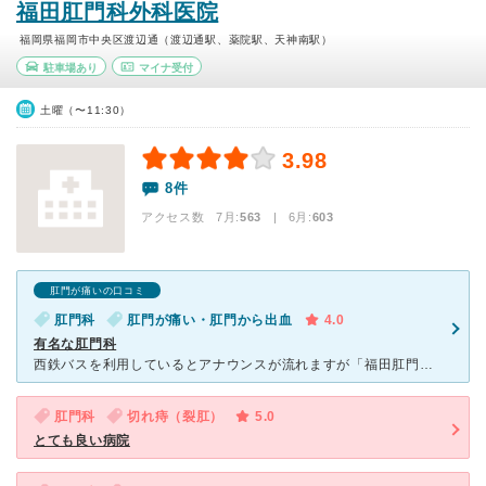
福田肛門科外科医院
福岡県福岡市中央区渡辺通（渡辺通駅、薬院駅、天神南駅）
駐車場あり
マイナ受付
土曜（〜11:30）
3.98
8件
アクセス数 7月:
563
| 6月:
603
肛門が痛いの口コミ
肛門科
肛門が痛い・肛門から出血
4.0
有名な肛門科
西鉄バスを利用しているとアナウンスが流れますが「福田肛門科医院へお越しの方は～…」 そんな馴染みがあり、通院することに決めました。 症状は排便痛と出血、残便感です。 たんなる裂肛でしたらしば
肛門科
切れ痔（裂肛）
5.0
とても良い病院