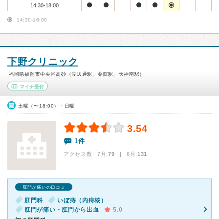
14:30-18:00
14:30-16:00
下野クリニック
福岡県福岡市中央区高砂（渡辺通駅、薬院駅、天神南駅）
マイナ受付
土曜（〜18:00）・日曜
3.54
1件
アクセス数 7月:
79
| 6月:
131
肛門が痛いの口コミ
肛門科
いぼ痔（内痔核）
肛門が痛い・肛門から出血
5.0