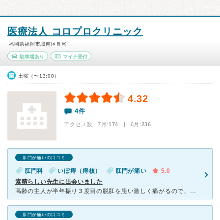
医療法人 コロプロクリニック
福岡県福岡市城南区長尾
駐車場あり
マイナ受付
土曜（〜13:00）
4.32
4件
アクセス数 7月:
174
| 6月:
236
肛門が痛いの口コミ
肛門科
いぼ痔（痔核）
肛門が痛い
5.0
素晴らしい先生に出会いました
高齢の主人が半年振り３度目の脱肛を患い激しく痛がるので、かつての病院を受診しましたが翌日も変わらず痛がるので、ネットで検索して良さそうなコロプロクリニックを初めて受診しました。 先生は一瞬で分かられ
肛門が痛いの口コミ