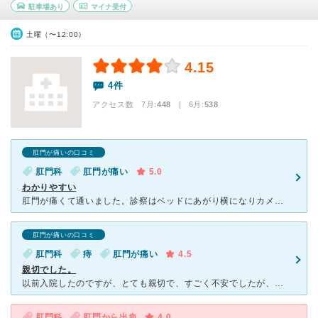
駐車場あり
マイナ受付
土曜（〜12:00）
4.15
4件
アクセス数 7月:
448
| 6月:
538
肛門が痛いの口コミ
肛門科
肛門が痛い
5.0
わかりやすい
肛門が痛くて通いました。診察はベッドにあがり横になりカメラで肛門を見てもらいましたが、こんな風にしたら大丈夫だからと言うたので言われた通りにしてみたら全く肛門が痛くないまま診察ができました。そのカメラ
肛門が痛いの口コミ
肛門科
痔
肛門が痛い
4.5
親切でした。
以前入院したのですが、とても親切で、すごく不安でしたが、無事に完治する事が出来ました。 やはり、デリケートな部分なので、優しい先生と看護婦さんに救われますよね。 私は痔でしたが、我慢ならず駆け込ん
肛門科
肛門から出血
4.0