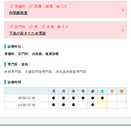
胃腸科
胃痛・腹痛
5.0
内視鏡検査
肛門科
痔
血便
4.5
下血が起きたため受診
診療科目：
胃腸科、肛門科、内視鏡、健康診断
専門医・資格：
外科専門医、大腸肛門病専門医、消化器内視鏡専門医
診療時間
月
火
水
木
金
土
日
祝
09:00-12:30
14:30-17:30