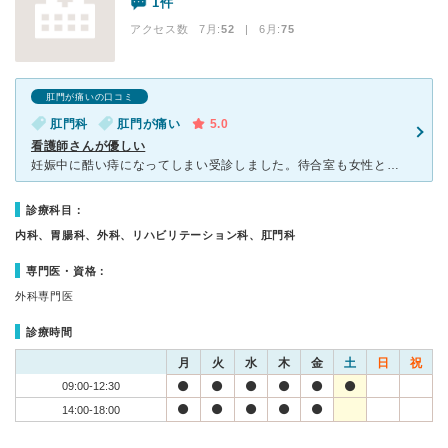
1件
アクセス数 7月:
52
| 6月:
75
肛門が痛いの口コミ
肛門科
肛門が痛い
5.0
看護師さんが優しい
妊娠中に酷い痔になってしまい受診しました。待合室も女性と男性とで分かれており、先生とはそんなに関わりはありませんでしたが看護師さんたちがとにかく優しく丁寧な対応をしてくれました。痔の受診ということもあ
診療科目：
内科、胃腸科、外科、リハビリテーション科、肛門科
専門医・資格：
外科専門医
診療時間
月
火
水
木
金
土
日
祝
09:00-12:30
14:00-18:00