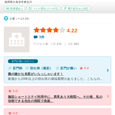
福岡県久留米市東合川
駐車場あり
マイナ受付
(スマホ可)
電子処方せん対応
土曜（〜12:30）
4.22
3件
アクセス数 7月:
271
| 6月:
292
肛門が痛いの口コミ
肛門科
切れ痔（裂肛）
肛門が痛い
5.0
腕の確かな名医がいらっしゃいます！
産後から20年以上の切れ痔の病悩期間がありました。こちらのDr.の肛門診察は、他より断然痛くないです。説明も図解で的確なアドバイスをしてくださいます。 切れ痔が悪化して、こちらのDr.から、これ
5.0
施設ショートステイ利用中に、異常あり大病院へ、その後、私の
信頼できる先生の病院で急逝。
4.0