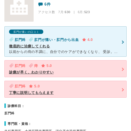
6件
アクセス数 7月:
630
| 6月:
523
肛門が痛いの口コミ
肛門科
肛門が痛い・肛門から出血
4.0
徹底的に治療してくれる
以前からの痔の不調に、自分でのケアができなくなり、 受診。日帰り手術を受けました。 手術前の検査、説明など丁寧であり、 その後の治療も しっかりしてくれたので、 今は、痔の不調から解放されて快
肛門科
痔
5.0
診療が早く、わかりやすい
肛門科
5.0
丁寧に説明してもらえます
診療科目：
肛門科
専門医・資格：