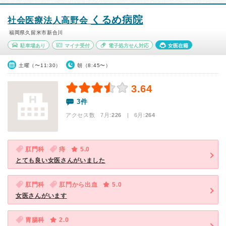
くるめ病院
社会医療法人高野会
福岡県久留米市新合川
駐車場あり
マイナ受付
電子処方せん対応
女医在籍
土曜（〜11:30）
朝（8:45〜）
3.64
3件
アクセス数 7月:
226
| 6月:
264
肛門科
痔
5.0
とても良い女医さんがいました
肛門科
肛門から出血
5.0
女医さんがいます
胃腸科
2.0