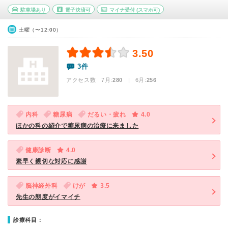
駐車場あり
電子決済可
マイナ受付
(スマホ可)
土曜（〜12:00）
3.50
3件
アクセス数 7月:
280
| 6月:
256
内科
糖尿病
だるい・疲れ
4.0
ほかの科の紹介で糖尿病の治療に来ました
健康診断
4.0
素早く親切な対応に感謝
脳神経外科
けが
3.5
先生の態度がイマイチ
診療科目：