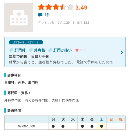
3.49
1件
アクセス数 7月:
130
| 6月:
133
肛門が痛いの口コミ
肛門科
外痔核
肛門が痛い
5.0
親切で的確 日帰り手術
結果から言うと、血栓性外痔核でした。 電話で予約をしたので待ち時間は無かったです。 診察時は壁を向いて横になる形で、タオルをかけてくれたり配慮してくれたので恥ずかしくなかったです。 即手術o
診療科目：
胃腸科、外科、肛門科
専門医・資格：
外科専門医、消化器病専門医、大腸肛門病専門医
診療時間
月
火
水
木
金
土
日
祝
09:00-13:00