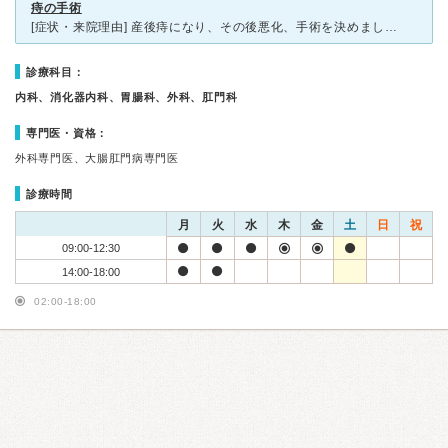
痔の手術
[症状・来院理由] 産後痔になり、その後悪化、手術を決めました [医師の診断・治療法] 2日で退院予定でしたが、術後痛みもあり、すんなり立ったり座ったりとスムーズにいかず 看護婦の方から、痛む
診療科目：
内科、消化器内科、胃腸科、外科、肛門科
専門医・資格：
外科専門医、大腸肛門病専門医
診療時間
月
火
水
木
金
土
日
祝
09:00-12:30
14:00-18:00
02:00-18:00