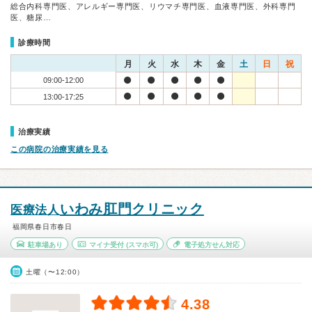
総合内科専門医、アレルギー専門医、リウマチ専門医、血液専門医、外科専門
医、糖尿…
診療時間
月
火
水
木
金
土
日
祝
09:00-12:00
13:00-17:25
治療実績
この病院の治療実績を見る
いわみ肛門クリニック
医療法人
福岡県春日市春日
駐車場あり
マイナ受付
(スマホ可)
電子処方せん対応
土曜（〜12:00）
4.38