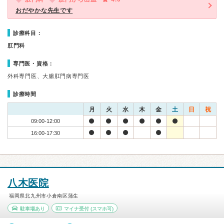
おだやかな先生です
診療科目：
肛門科
専門医・資格：
外科専門医、大腸肛門病専門医
診療時間
月
火
水
木
金
土
日
祝
09:00-12:00
16:00-17:30
八木医院
福岡県北九州市小倉南区蒲生
駐車場あり
マイナ受付
(スマホ可)