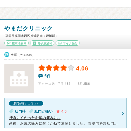
やまだクリニック
福岡県福岡市西区姪浜駅南（姪浜駅）
駐車場あり
電子決済可
マイナ受付
土曜（〜12:30）
4.06
5件
アクセス数 7月:
434
| 6月:
586
肛門が痛いの口コミ
肛門科
肛門が痛い
4.0
行きにくかったお尻の痛みに...
産後、お尻の痛みに耐えかねて通院しました。 胃腸内科兼肛門科で企業の検診等もされているので、女性の患者さんもちらほら居て、待合室でも少しほっとしたのを覚えています。 男性の先生でしたが(院長)診察