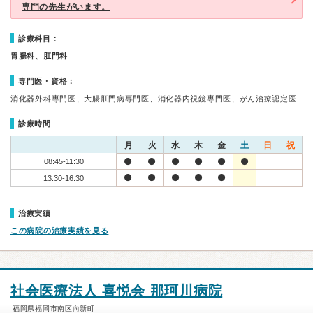
専門の先生がいます。
診療科目：
胃腸科、肛門科
専門医・資格：
消化器外科専門医、大腸肛門病専門医、消化器内視鏡専門医、がん治療認定医
診療時間
月
火
水
木
金
土
日
祝
08:45-11:30
13:30-16:30
治療実績
この病院の治療実績を見る
社会医療法人 喜悦会 那珂川病院
福岡県福岡市南区向新町