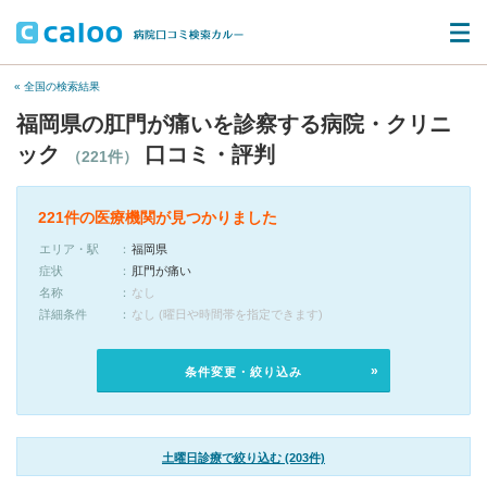
« 全国の検索結果
福岡県の肛門が痛いを診察する病院・クリニ
ック
口コミ・評判
（221件）
221件の医療機関が見つかりました
エリア・駅
福岡県
症状
肛門が痛い
名称
なし
詳細条件
なし (曜日や時間帯を指定できます)
条件変更・絞り込み
土曜日診療で絞り込む (203件)