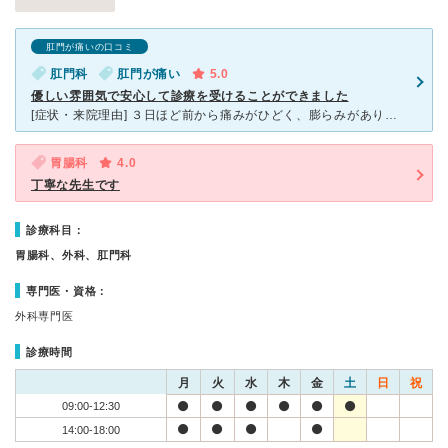
肛門が痛いの口コミ
肛門科
肛門が痛い
5.0
優しい雰囲気で安心して診療を受けることができました
[症状・来院理由] ３日ほど前から痛みがひどく、膨らみがあり。 部位が部位だけにとても恥ずかしくて通院するのには勇気がいりましたが、 個人病院ということで他の科にかかる患者さんは少ないだろう、と
胃腸科
4.0
丁寧な先生です
診療科目：
胃腸科、外科、肛門科
専門医・資格：
外科専門医
診療時間
月
火
水
木
金
土
日
祝
09:00-12:30
14:00-18:00