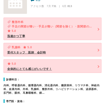
アクセス数 7月:
731
| 6月:
813
整形外科
手足の関節が痛い・手足が痛い（関節を除く）・股関節の痛み
5.0
迅速かつ丁寧
乳腺科
5.0
受付スタッフ 医師 会計時
5.0
全体的にとても感じがいいです！
診療科目：
内科、呼吸器内科、循環器内科、消化器内科、糖尿病科、リウマチ科、神経内
科、血液内科、外科、乳腺科、整形外科、リハビリテーション科、泌尿器科、
肛門科、眼科、耳鼻咽喉科、婦…
専門医・資格：