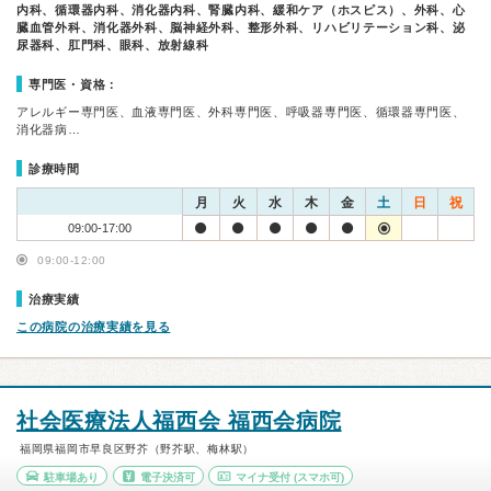
内科、循環器内科、消化器内科、腎臓内科、緩和ケア（ホスピス）、外科、心
臓血管外科、消化器外科、脳神経外科、整形外科、リハビリテーション科、泌
尿器科、肛門科、眼科、放射線科
専門医・資格：
アレルギー専門医、血液専門医、外科専門医、呼吸器専門医、循環器専門医、
消化器病…
診療時間
月
火
水
木
金
土
日
祝
09:00-17:00
09:00-12:00
治療実績
この病院の治療実績を見る
社会医療法人福西会 福西会病院
福岡県福岡市早良区野芥（野芥駅、梅林駅）
駐車場あり
電子決済可
マイナ受付
(スマホ可)