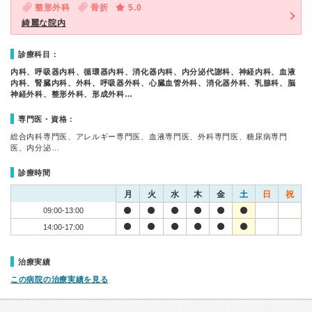
整形外科
骨折
5.0
綺麗な院内
診療科目：
内科、呼吸器内科、循環器内科、消化器内科、内分泌代謝科、神経内科、血液
内科、腎臓内科、外科、呼吸器外科、心臓血管外科、消化器外科、乳腺科、脳
神経外科、整形外科、形成外科…
専門医・資格：
総合内科専門医、アレルギー専門医、血液専門医、外科専門医、糖尿病専門
医、内分泌…
診療時間
月
火
水
木
金
土
日
祝
09:00-13:00
14:00-17:00
治療実績
この病院の治療実績を見る