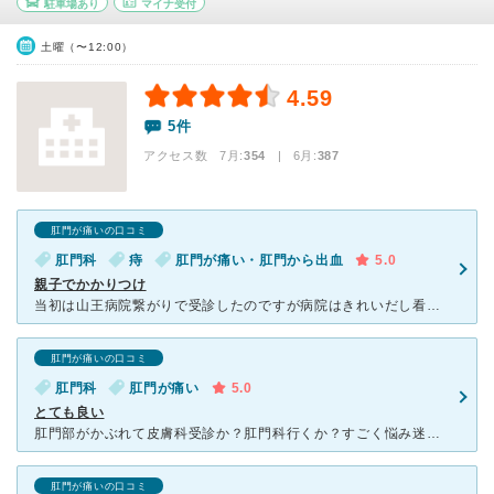
駐車場あり
マイナ受付
土曜（〜12:00）
4.59
5件
アクセス数 7月:
354
| 6月:
387
肛門が痛いの口コミ
肛門科
痔
肛門が痛い・肛門から出血
5.0
親子でかかりつけ
当初は山王病院繋がりで受診したのですが病院はきれいだし看護師さんは優しいし先生はハキハキした人で全体的に感じが良く、痔が悪化したら毎回利用させてもらってます 妊娠中に悪化した時はその時にできる治療法
肛門が痛いの口コミ
肛門科
肛門が痛い
5.0
とても良い
肛門部がかぶれて皮膚科受診か？肛門科行くか？すごく悩み迷った結果、肛門部なので恥ずかしいと思いながらも行って正解でした。 ここの先生が凄いのは万が一を考え、きちんと検査をし見落としのないように把握さ
肛門が痛いの口コミ