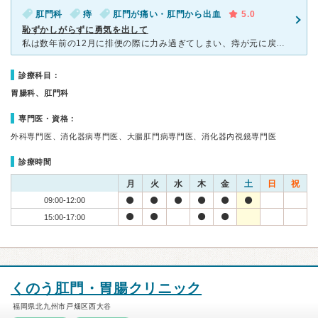
肛門科
痔
肛門が痛い・肛門から出血
5.0
恥ずかしがらずに勇気を出して
私は数年前の12月に排便の際に力み過ぎてしまい、痔が元に戻らなくなりました 夕方までは大したことはないと思い就寝しましたが、朝方になり痛みで起こされました お風呂に入ったり指で戻してもまったく元に
診療科目：
胃腸科、肛門科
専門医・資格：
外科専門医、消化器病専門医、大腸肛門病専門医、消化器内視鏡専門医
診療時間
月
火
水
木
金
土
日
祝
09:00-12:00
15:00-17:00
くのう肛門・胃腸クリニック
福岡県北九州市戸畑区西大谷