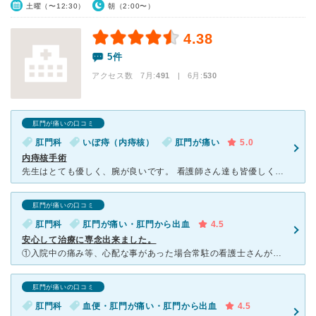
土曜（〜12:30）
朝（2:00〜）
4.38
5件
アクセス数 7月:
491
| 6月:
530
肛門が痛いの口コミ
肛門科
いぼ痔（内痔核）
肛門が痛い
5.0
内痔核手術
先生はとても優しく、腕が良いです。 看護師さん達も皆優しくて、入院生活を快適に過ごす事ができました。 私は、何年か前に別の病院で手術をやってもらいましたが、オペ中は、麻酔が効いてるのですが、引っ張
肛門が痛いの口コミ
肛門科
肛門が痛い・肛門から出血
4.5
安心して治療に専念出来ました。
①入院中の痛み等、心配な事があった場合常駐の看護士さんが親切に対応してくれます。 ②食事 ⇒手術当日は、絶食となる様ですが私の場合は、夜食におにぎり二個、具無しスープ(濃い味で美味)が出されま
肛門が痛いの口コミ
肛門科
血便・肛門が痛い・肛門から出血
4.5