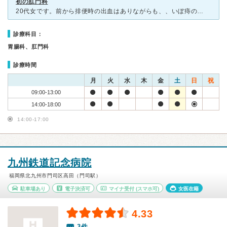
初の肛門科
20代女です。前から排便時の出血はありながらも、、いぼ痔のようなものが出るけどすぐ引っ込むような症状もありながらも、、病院に行く気にもならず放置。 ある日、小指の第１関節くらいの大きないぼが出てしま
診療科目：
胃腸科、肛門科
診療時間
月
火
水
木
金
土
日
祝
09:00-13:00
14:00-18:00
14:00-17:00
九州鉄道記念病院
福岡県北九州市門司区高田（門司駅）
駐車場あり
電子決済可
マイナ受付
(スマホ可)
女医在籍
4.33
3件