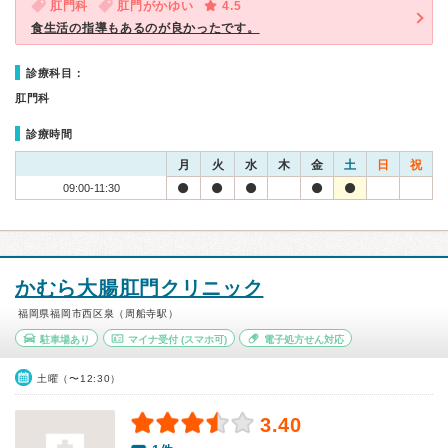
肛門科
肛門がかゆい
4.5
食生活の指導もあるのが良かったです。
診療科目：
肛門科
診療時間
月
火
水
木
金
土
日
祝
09:00-11:30
かむら大腸肛門クリニック
福岡県福岡市西区泉（周船寺駅）
駐車場あり
マイナ受付
(スマホ可)
電子処方せん対応
土曜（〜12:30）
3.40