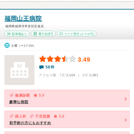
福岡山王病院
福岡県福岡市早良区百道浜
駐車場あり
電子決済可
マイナ受付
(スマホ可)
土曜（〜17:00）
3.49
58件
アクセス数 7月:
3,160
| 6月:
3,581
健康診断
5.0
豪華な病院
婦人科
子宮筋腫
5.0
初手術の方にもおすすめ