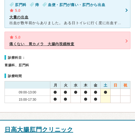
肛門科
痔
血便・肛門が痛い・肛門から出血
5.0
大量の出血
出血が数年前からありました。 ある日トイレに行く度に出血するなと思って生理ナフキンをひいて対処していましたがその出血がとまらず 漏れてしまいスカートまで汚してしまうほどでした。 慌ててこの病院で
5.0
痛くない 胃カメラ 大腸内視鏡検査
診療科目：
胃腸科、肛門科
診療時間
月
火
水
木
金
土
日
祝
09:00-13:00
15:00-17:30
日高大腸肛門クリニック