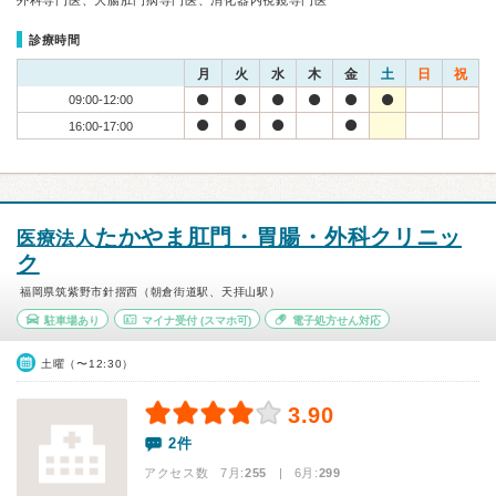
外科専門医、大腸肛門病専門医、消化器内視鏡専門医
診療時間
月
火
水
木
金
土
日
祝
09:00-12:00
16:00-17:00
たかやま肛門・胃腸・外科クリニッ
医療法人
ク
福岡県筑紫野市針摺西（朝倉街道駅、天拝山駅）
駐車場あり
マイナ受付
(スマホ可)
電子処方せん対応
土曜（〜12:30）
3.90
2件
アクセス数 7月:
255
| 6月:
299