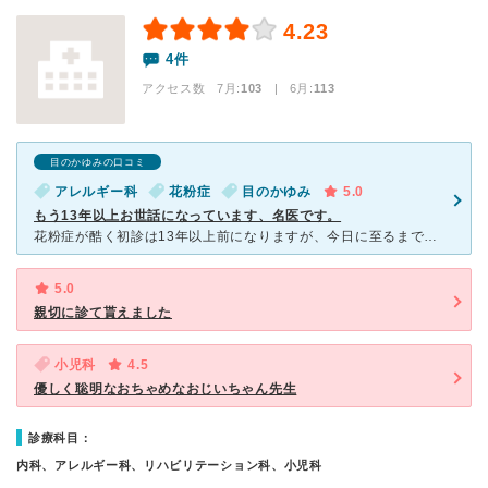
4.23
4件
アクセス数 7月:
103
| 6月:
113
目のかゆみの口コミ
アレルギー科
花粉症
目のかゆみ
5.0
もう13年以上お世話になっています、名医です。
花粉症が酷く初診は13年以上前になりますが、今日に至るまで名医だなという評価は自分の中で変わっていません。 まず、先生の病状診断、見立てが速いなと思います。雑に見られているのではなく、観察から判断ま
5.0
親切に診て貰えました
小児科
4.5
優しく聡明なおちゃめなおじいちゃん先生
診療科目：
内科、アレルギー科、リハビリテーション科、小児科