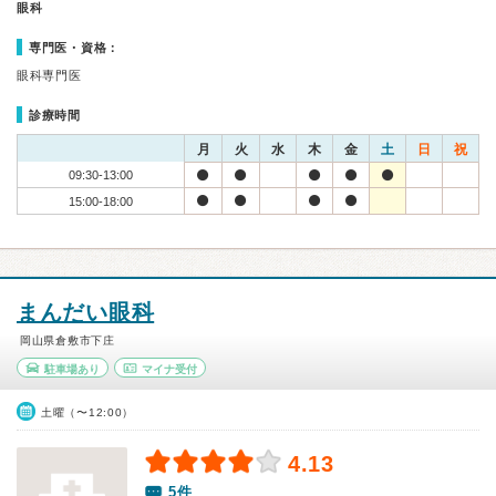
眼科
専門医・資格：
眼科専門医
診療時間
月
火
水
木
金
土
日
祝
09:30-13:00
15:00-18:00
まんだい眼科
岡山県倉敷市下庄
駐車場あり
マイナ受付
土曜（〜12:00）
4.13
5件