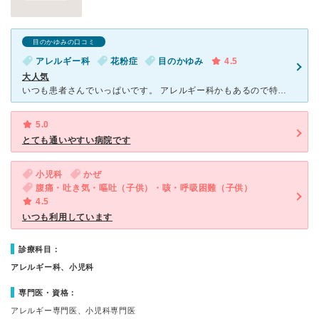
目のかゆみの口コミ
アレルギー科
花粉症
目のかゆみ
4.5
大人気
いつも患者さんでいっぱいです。 アレルギー科かもあるので特に多いんだろうと思います。 小さいですが可愛い院内。小さな子供たちが「病院だ！」と怖がらないようにしている心遣いがところどころに感じられま
5.0
とても通いやすい病院です
小児科
かぜ
腹痛・吐き気・嘔吐（子供）・咳・呼吸困難（子供）
4.5
いつも利用しています
診療科目：
アレルギー科、小児科
専門医・資格：
アレルギー専門医、小児科専門医