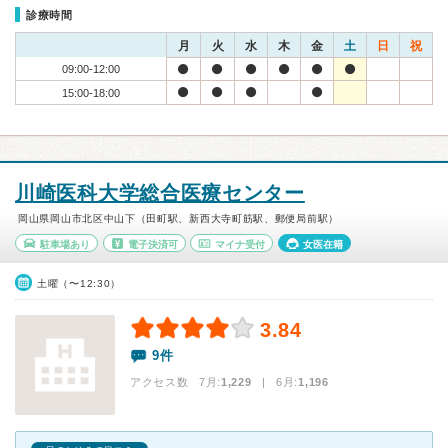
診療時間
月
火
水
木
金
土
日
祝
09:00-12:00
15:00-18:00
川崎医科大学総合医療センター
岡山県岡山市北区中山下（田町駅、新西大寺町筋駅、郵便局前駅）
駐車場あり
電子決済可
マイナ受付
女医在籍
土曜（〜12:30）
3.84
9件
アクセス数 7月:
1,229
| 6月:
1,196