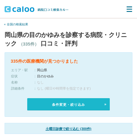
« 全国の検索結果
岡山県の目のかゆみを診察する病院・クリニ
ック
口コミ・評判
（335件）
335件の医療機関が見つかりました
エリア・駅
岡山県
症状
目のかゆみ
名称
なし
詳細条件
なし (曜日や時間帯を指定できます)
条件変更・絞り込み
土曜日診療で絞り込む (300件)