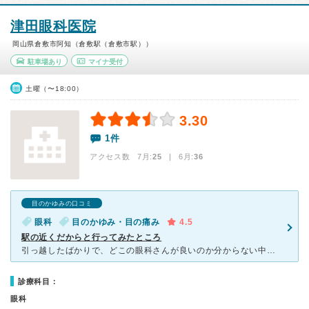
津田眼科医院
岡山県倉敷市阿知（倉敷駅（倉敷市駅））
駐車場あり
マイナ受付
土曜（〜18:00）
3.30
1件
アクセス数 7月:
25
| 6月:
36
目のかゆみの口コミ
眼科
目のかゆみ・目の痛み
4.5
駅の近くだからと行ってみたところ
引っ越したばかりで、どこの眼科さんが良いのか分からない中、行ってみたら丁寧に対応してもらえました。 残念ながら私の症状への治療は先生の専門分野的に難しいため他の医療機関への紹介となりましたが、は
診療科目：
眼科