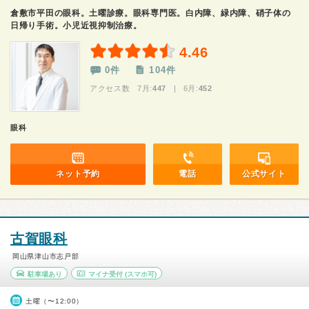
倉敷市平田の眼科。土曜診療。眼科専門医。白内障、緑内障、硝子体の
日帰り手術。小児近視抑制治療。
4.46
0件
104件
アクセス数 7月:
447
| 6月:
452
眼科
ネット予約
電話
公式サイト
古賀眼科
岡山県津山市志戸部
駐車場あり
マイナ受付
(スマホ可)
土曜（〜12:00）