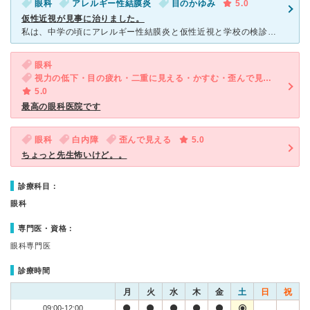
眼科
アレルギー性結膜炎
目のかゆみ
5.0
仮性近視が見事に治りました。
私は、中学の頃にアレルギー性結膜炎と仮性近視と学校の検診で受け、眼科に通い始めました。 目薬もしたことがなく、ましてや眼科にも行ったことがなかったので不安でいっぱいでした。 いってみて感じたこ
眼科
視力の低下・目の疲れ・二重に見える・かすむ・歪んで見える
5.0
最高の眼科医院です
眼科
白内障
歪んで見える
5.0
ちょっと先生怖いけど。。
診療科目：
眼科
専門医・資格：
眼科専門医
診療時間
月
火
水
木
金
土
日
祝
09:00-12:00