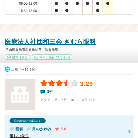
09:00-12:00
15:30-18:00
医療法人社団和三会 きむら眼科
岡山県倉敷市新倉敷駅前（新倉敷駅）
駐車場あり
マイナ受付
(スマホ可)
土曜（〜12:30）
3.29
3件
アクセス数 7月:
116
| 6月:
125
目のかゆみの口コミ
眼科
目のかゆみ
5.0
優しい先生