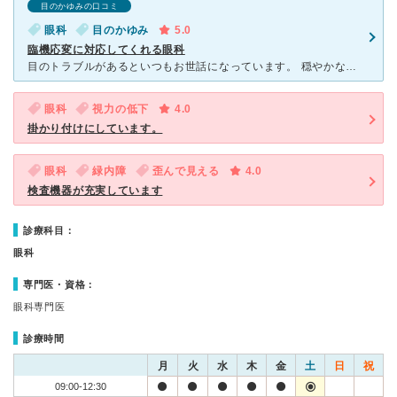
目のかゆみの口コミ
眼科
目のかゆみ
5.0
臨機応変に対応してくれる眼科
目のトラブルがあるといつもお世話になっています。 穏やかな先生で的確な処置をしてくださいます。 目に傷がついたことがあり、一時的に眼鏡を勧められましたが、仕事上コンタクトでないといけないと伝えると
眼科
視力の低下
4.0
掛かり付けにしています。
眼科
緑内障
歪んで見える
4.0
検査機器が充実しています
診療科目：
眼科
専門医・資格：
眼科専門医
診療時間
月
火
水
木
金
土
日
祝
09:00-12:30