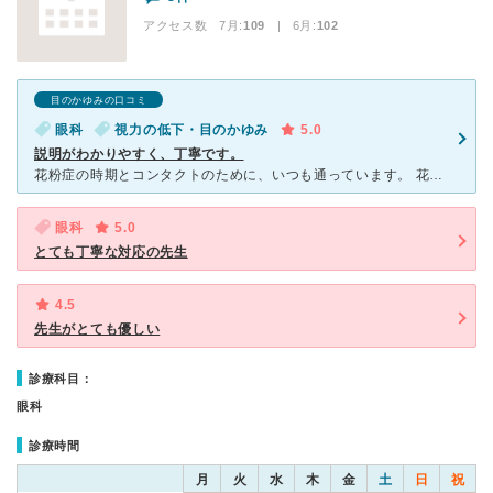
アクセス数 7月:
109
| 6月:
102
目のかゆみの口コミ
眼科
視力の低下・目のかゆみ
5.0
説明がわかりやすく、丁寧です。
花粉症の時期とコンタクトのために、いつも通っています。 花粉の時期になると目の裏が荒れ、コンタクトが入りづらくなるのでお世話になっています。 患者さんの立場にたって、一番良い方法を提案していただけ
眼科
5.0
とても丁寧な対応の先生
4.5
先生がとても優しい
診療科目：
眼科
診療時間
月
火
水
木
金
土
日
祝