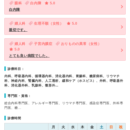
眼科
白内障
5.0
白内障
婦人科
生理不順（女性）
5.0
親切です。
婦人科
子宮内膜症
おりものの異常（女性）
5.0
とても良い病院でした。
診療科目：
内科、呼吸器内科、循環器内科、消化器内科、胃腸科、糖尿病科、リウマチ
科、神経内科、腎臓内科、人工透析、緩和ケア（ホスピス）、外科、呼吸器外
科、消化器外科、乳腺科、整形外…
専門医・資格：
総合内科専門医、アレルギー専門医、リウマチ専門医、感染症専門医、外科専
門医、糖…
診療時間
月
火
水
木
金
土
日
祝