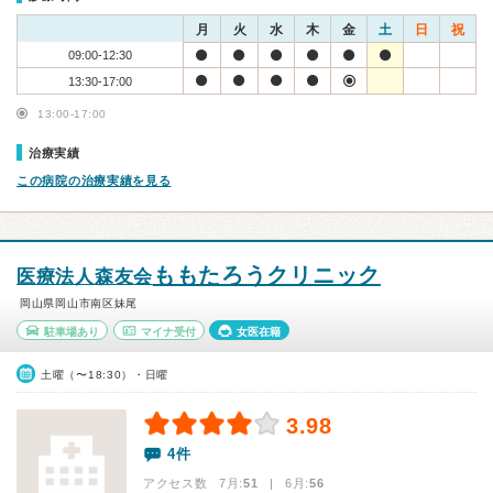
月
火
水
木
金
土
日
祝
09:00-12:30
13:30-17:00
13:00-17:00
治療実績
この病院の治療実績を見る
ももたろうクリニック
医療法人森友会
岡山県岡山市南区妹尾
駐車場あり
マイナ受付
女医在籍
土曜（〜18:30）・日曜
3.98
4件
アクセス数 7月:
51
| 6月:
56