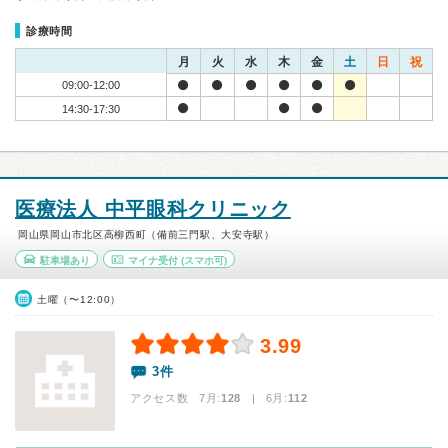
診療時間
月
火
水
木
金
土
日
祝
09:00-12:00
14:30-17:30
医療法人 中平眼科クリニック
岡山県岡山市北区高柳西町（備前三門駅、大安寺駅）
駐車場あり
マイナ受付
(スマホ可)
土曜（〜12:00）
3.99
3件
アクセス数 7月:
128
| 6月:
112