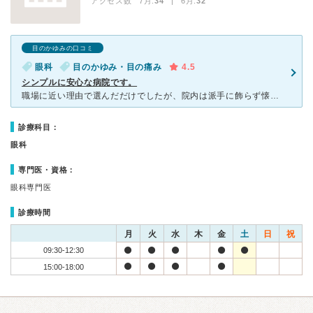
アクセス数 7月:
34
| 6月:
32
目のかゆみの口コミ
眼科
目のかゆみ・目の痛み
4.5
シンプルに安心な病院です。
職場に近い理由で選んだだけでしたが、院内は派手に飾らず懐かしさを感じる雰囲気です。 土曜午前中で順番待ちを懸念しましたが、待たされる事なくすぐに診察をしてくださいました。 医師はさっぱりとした口調
診療科目：
眼科
専門医・資格：
眼科専門医
診療時間
月
火
水
木
金
土
日
祝
09:30-12:30
15:00-18:00