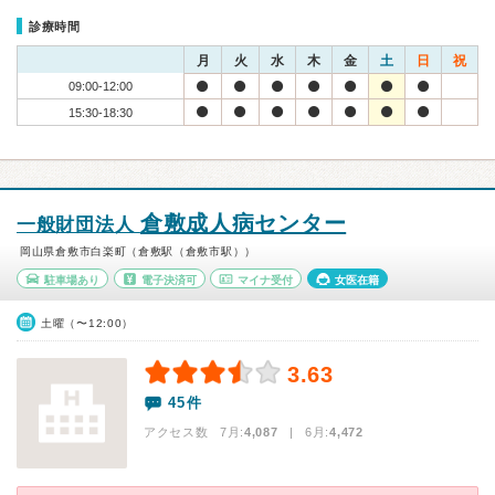
診療時間
月
火
水
木
金
土
日
祝
09:00-12:00
15:30-18:30
倉敷成人病センター
一般財団法人
岡山県倉敷市白楽町（倉敷駅（倉敷市駅））
駐車場あり
電子決済可
マイナ受付
女医在籍
土曜（〜12:00）
3.63
45件
アクセス数 7月:
4,087
| 6月:
4,472