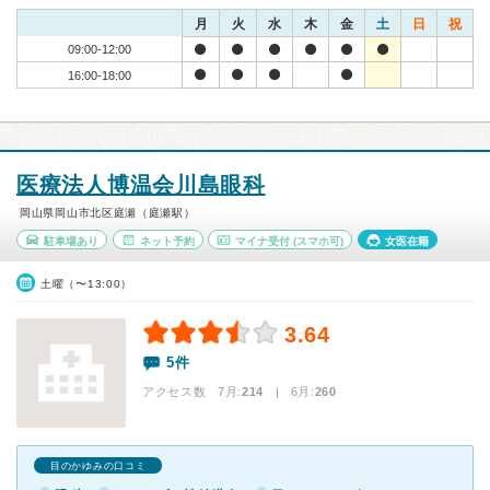
月
火
水
木
金
土
日
祝
09:00-12:00
16:00-18:00
医療法人博温会川島眼科
岡山県岡山市北区庭瀬（庭瀬駅）
駐車場あり
ネット予約
マイナ受付
(スマホ可)
女医在籍
土曜（〜13:00）
3.64
5件
アクセス数 7月:
214
| 6月:
260
目のかゆみの口コミ