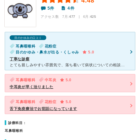
4.48
5件
4件
アクセス数 7月:
477
| 6月:
425
目のかゆみの口コミ
耳鼻咽喉科
花粉症
目のかゆみ・鼻水が出る・くしゃみ
5.0
丁寧な診察
とても親しみやすい雰囲気で、落ち着いて病状についての相談ができます。確かに待ち時間は長いですが、ネット予約を利用すれば比較的早く診てもらうことができるためあまり苦になりません。看護師さんや受付のスタッ
耳鼻咽喉科
中耳炎
5.0
中耳炎が早く治りました
耳鼻咽喉科
花粉症
5.0
舌下免疫療法でお世話になっています
診療科目：
耳鼻咽喉科