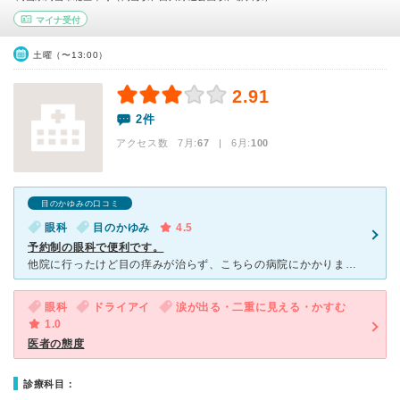
マイナ受付
土曜（〜13:00）
2.91
2件
アクセス数 7月:
67
| 6月:
100
目のかゆみの口コミ
眼科
目のかゆみ
4.5
予約制の眼科で便利です。
他院に行ったけど目の痒みが治らず、こちらの病院にかかりました。 岡山駅東口からすぐの高島屋の横のビルに入ってあり 、雨の日も濡れずに一番街の地下から向かえるのでわかりやすい場所にあり便利です。
眼科
ドライアイ
涙が出る・二重に見える・かすむ
1.0
医者の態度
診療科目：