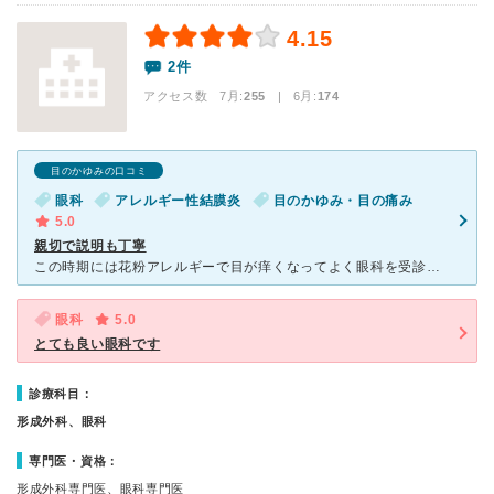
4.15
2件
アクセス数 7月:
255
| 6月:
174
目のかゆみの口コミ
眼科
アレルギー性結膜炎
目のかゆみ・目の痛み
5.0
親切で説明も丁寧
この時期には花粉アレルギーで目が痒くなってよく眼科を受診します。2年前転勤で津山市に来たので今回２回目の受診です。1年前の同じ時期も受診しましたが、窓口の対応なども丁寧だったので眼科に行くならこちらの
眼科
5.0
とても良い眼科です
診療科目：
形成外科、眼科
専門医・資格：
形成外科専門医、眼科専門医