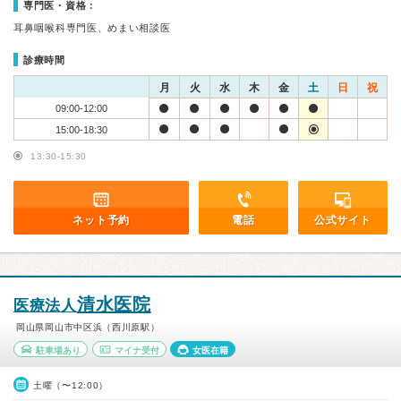
専門医・資格：
耳鼻咽喉科専門医、めまい相談医
診療時間
月
火
水
木
金
土
日
祝
09:00-12:00
15:00-18:30
13:30-15:30
ネット予約
電話
公式サイト
清水医院
医療法人
岡山県岡山市中区浜（西川原駅）
駐車場あり
マイナ受付
女医在籍
土曜（〜12:00）