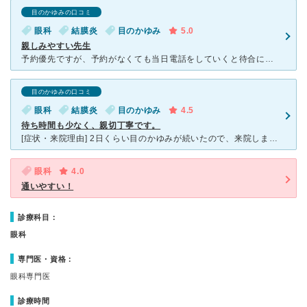
目のかゆみの口コミ
眼科
結膜炎
目のかゆみ
5.0
親しみやすい先生
予約優先ですが、予約がなくても当日電話をしていくと待合に５，６人はいますが大体10分～15分くらいで診察してもらえます。おじいちゃんおばあちゃんの患者さんが多い感じです。先生もとっても親しみやすく質問
目のかゆみの口コミ
眼科
結膜炎
目のかゆみ
4.5
待ち時間も少なく、親切丁寧です。
[症状・来院理由] 2日くらい目のかゆみが続いたので、来院しました。予約優先とのことだったので、一応予約しましたが、予約なしでも大丈夫なようです。待ち時間は5分程度でした。院内は広くはないですが、キ
眼科
4.0
通いやすい！
診療科目：
眼科
専門医・資格：
眼科専門医
診療時間