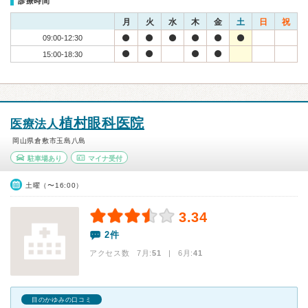
診療時間
月
火
水
木
金
土
日
祝
09:00-12:30
15:00-18:30
植村眼科医院
医療法人
岡山県倉敷市玉島八島
駐車場あり
マイナ受付
土曜（〜16:00）
3.34
2件
アクセス数 7月:
51
| 6月:
41
目のかゆみの口コミ