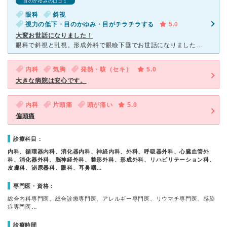
目のかゆみの口コミ
眼科
斜視
視力の低下・目のかゆみ・目がチラチラする
5.0
大変お世話になりました！
眼科で斜視と乱視。形成外科で眼瞼下垂でお世話になりました。2007年から2016年まで1年に1.2回のペースで通院し、2014年の夏休みに斜視と眼瞼下垂の手術をしました。 建物は古いですが大きい
内科
気胸
発熱・咳（セキ）
5.0
大きな病院は安心です。
内科
片頭痛
頭が痛い
5.0
偏頭痛
診療科目：
内科、循環器内科、消化器内科、神経内科、外科、呼吸器外科、心臓血管外
科、消化器外科、脳神経外科、整形外科、形成外科、リハビリテーション科、
皮膚科、泌尿器科、眼科、耳鼻咽…
専門医・資格：
総合内科専門医、総合診療専門医、アレルギー専門医、リウマチ専門医、感染
症専門医…
診療時間