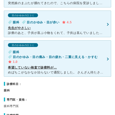
突然娘のまぶたが腫れてきたので、こちらの病院を受診しました。初めての患者でもネット予約ができましたので助かりました。 院内は清潔で余計なものはおいていないため、スッキリ整理整頓されていました。飲
目のかゆみの口コミ
眼科
目のかゆみ・目が赤い
4.5
先生がやさしい
診療のあと、子供が喜ぶ小物をくれて、子供は喜んでいました。予約システムを採用されていて、待ち時間はほとんどなかったです。駐車場は広くないですが、満車の場合は、近くの専用駐車場にとめることができます。薬
目のかゆみの口コミ
眼科
目のかゆみ・目の痛み・目の疲れ・二重に見える・かすむ
1.0
希望していない検査で診察料が…
めばちこがなかなか治らないで通院しました。 さんざん待たされて診察室に入ったら、忙しいからか目の扱いや説明は雑で、「最後に何か質問ありますか」と高圧的な態度で聞かれたが、聞きにくい。 けど気になっ
診療科目：
眼科
専門医・資格：
眼科専門医