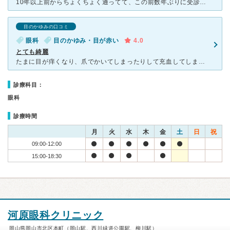
10年以上前からちょくちょく通ってて、この前数年ぶりに受診しましたが、受付の方の態度、対応、が昔からほんとに悪いなと思います。挨拶もないしこちらからしてもかえってこない。声が小さすぎる。「診察券、保険
目のかゆみの口コミ
眼科
目のかゆみ・目が赤い
4.0
とても綺麗
たまに目が痒くなり、爪でかいてしまったりして充血してしまうので診てもらいまってます。初めは視力検査から眼圧などを順序よく測ってもらい、診察待ちをします。コンタクトなどの患者さんが多く待ち時間もそれなり
診療科目：
眼科
診療時間
月
火
水
木
金
土
日
祝
09:00-12:00
15:00-18:30
河原眼科クリニック
岡山県岡山市北区本町（岡山駅、西川緑道公園駅、柳川駅）