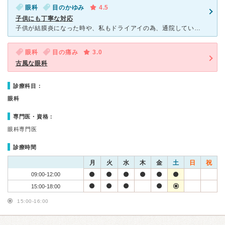
眼科
目のかゆみ
4.5
子供にも丁寧な対応
子供が結膜炎になった時や、私もドライアイの為、通院しています。 玉島市役所の近くにあり、病院は長い歴史を感じる外観です。 先生は年配のおじいちゃん先生です。 毎回数名の診察待ちの方はいらっし
眼科
目の痛み
3.0
古風な眼科
診療科目：
眼科
専門医・資格：
眼科専門医
診療時間
月
火
水
木
金
土
日
祝
09:00-12:00
15:00-18:00
15:00-16:00