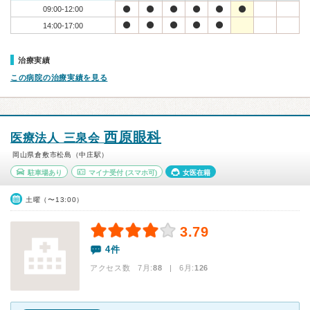
09:00-12:00
14:00-17:00
治療実績
この病院の治療実績を見る
西原眼科
医療法人 三泉会
岡山県倉敷市松島（中庄駅）
駐車場あり
マイナ受付
(スマホ可)
女医在籍
土曜（〜13:00）
3.79
4件
アクセス数 7月:
88
| 6月:
126