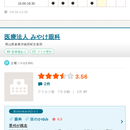
15:00-18:30
09:00-13:00
医療法人 みやけ眼科
岡山県倉敷市福田町古新田
駐車場あり
マイナ受付
土曜（〜12:00）
3.56
2件
アクセス数 7月:
130
| 6月:
87
目のかゆみの口コミ
眼科
目のかゆみ
4.5
受付が残念