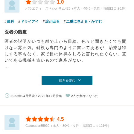
1.0
バラエティ スペシオサム423（本人・40代・男性・掲載口コミ1件）
眼科
ドライアイ
涙が出る
二重に見える・かすむ
医者の態度
医者の説明がいつも雑で上から目線。色々と聞きたくても聞
けない雰囲気。斜視も専門のように書いてあるが、治療は特
にする事もなく、家で目の体操をしろと言われたぐらい。置
いてある機械も古いもので進歩がない。
...
続きを読む
2023年04月受診 / 2023年10月投稿
2人が参考になった
4.5
Caloouser55910（本人・30代・女性・掲載口コミ121件）