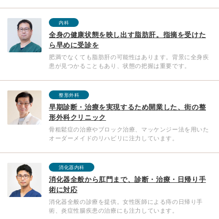
内科
全身の健康状態を映し出す脂肪肝。指摘を受けた
ら早めに受診を
肥満でなくても脂肪肝の可能性はあります。背景に全身疾
患が見つかることもあり、状態の把握は重要です。
整形外科
早期診断・治療を実現するため開業した、街の整
形外科クリニック
骨粗鬆症の治療やブロック治療、マッケンジー法を用いた
オーダーメイドのリハビリに注力しています。
消化器内科
消化器全般から肛門まで、診断・治療・日帰り手
術に対応
消化器全般の診療を提供。女性医師による痔の日帰り手
術、炎症性腸疾患の治療にも注力しています。