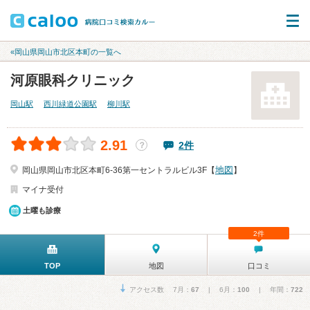
«岡山県岡山市北区本町の一覧へ
河原眼科クリニック
岡山駅
西川緑道公園駅
柳川駅
2.91
2件
？
地図
岡山県岡山市北区本町6-36第一セントラルビル3F【
】
マイナ受付
土曜も診療
2件
TOP
地図
口コミ
アクセス数 7月：
67
| 6月：
100
| 年間：
722