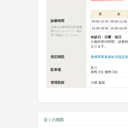
月
火
診療時間
09:00-12:30
09:00-12:30
正確な診療時間は医療機
15:00-18:00
15:00-18:00
関のホームページ・電話
等で確認してください
休診日：日曜・祝日
※最終受付時間：診察終
なります。
指定病院
身体障害者福祉法指定
あり
駐車場
有料:3台 無料:3台
管理医師
小林 嘉延
近くの病院