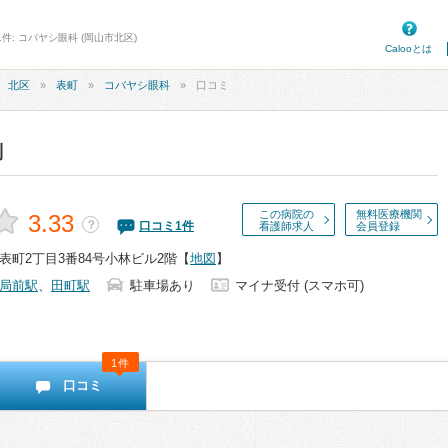
件: コバヤシ眼科 (岡山市北区)
Calooとは
北区
表町
コバヤシ眼科
口コミ
判
この病院の
無料医療機関
3.33
？
口コミ
1
件
看護師求人
会員登録
表町2丁目3番84号小林ビル2階
【
地図
】
局前駅
、
田町駅
駐車場あり
マイナ受付 (スマホ可)
1件
口コミ