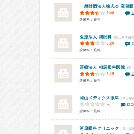
一般財団法人操志会 高畠
3.40
診療科：眼科
医療法人
畑眼科
(岡山県岡山市
3.20
診療科：眼科
医療法人
相馬眼科医院
(岡
3.15
診療科：眼科
岡山メディクス眼科
(岡山県
－
口コ
診療科：眼科
河原眼科クリニック
(岡山県