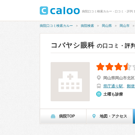
病院口コミ検索カルー - 口コミ・評判 1
病院口コミ検索カルー
病院検索
岡山県
岡山市
コバヤシ眼科
の口コミ・評
岡山県岡山市北区
県庁通り駅
、
郵便
土曜も診療
病院TOP
地図・アクセス