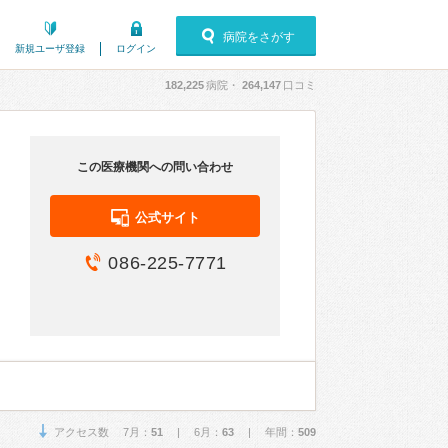
病院をさがす
新規ユーザ登録
ログイン
182,225
病院・
264,147
口コミ
この医療機関への問い合わせ
公式サイト
086-225-7771
アクセス数 7月：
51
| 6月：
63
| 年間：
509