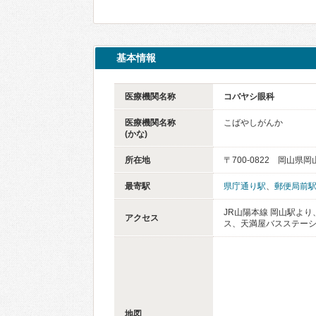
基本情報
医療機関名称
コバヤシ眼科
医療機関名称
こばやしがんか
(かな)
所在地
〒700-0822 岡山
最寄駅
県庁通り駅
、
郵便局前
JR山陽本線 岡山駅より
アクセス
ス、天満屋バスステーシ
地図