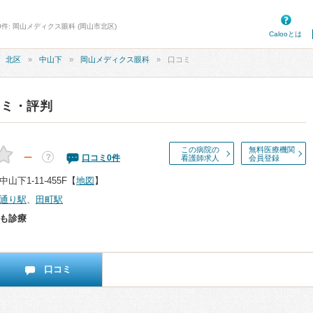
件: 岡山メディクス眼科 (岡山市北区)
Calooとは
北区
中山下
岡山メディクス眼科
口コミ
コミ・評判
この病院の
無料医療機関
－
？
口コミ
0
件
看護師求人
会員登録
下1-11-455F
【
地図
】
通り駅
、
田町駅
も診療
口コミ