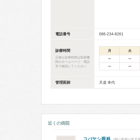
電話番号
086-234-8261
診療時間
月
火
正確な診療時間は医療機
ー
ー
関のホームページ・電話
等で確認してください
ー
ー
管理医師
天道 幸代
近くの病院
コバヤシ眼科
(岡山県岡山市北区