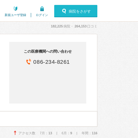
病院をさがす
新規ユーザ登録
ログイン
182,225
病院・
264,153
口コミ
この医療機関への問い合わせ
086-234-8261
アクセス数 7月：
13
| 6月：
9
| 年間：
116