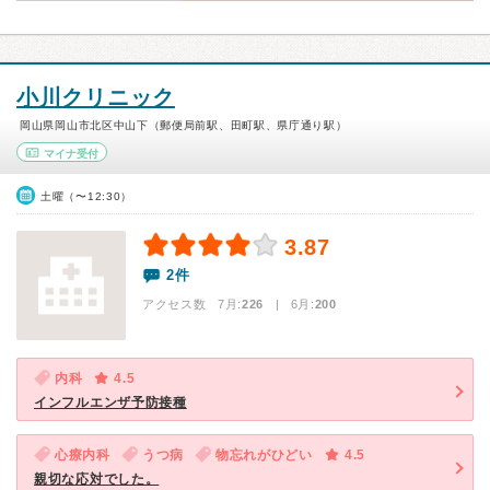
小川クリニック
岡山県岡山市北区中山下（郵便局前駅、田町駅、県庁通り駅）
マイナ受付
土曜（〜12:30）
3.87
2件
アクセス数 7月:
226
| 6月:
200
内科
4.5
インフルエンザ予防接種
心療内科
うつ病
物忘れがひどい
4.5
親切な応対でした。