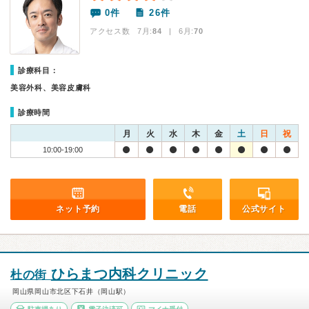
0件
26件
アクセス数 7月:
84
| 6月:
70
診療科目：
美容外科、美容皮膚科
診療時間
月
火
水
木
金
土
日
祝
10:00-19:00
ネット予約
電話
公式サイト
ひらまつ内科クリニック
杜の街
岡山県岡山市北区下石井（岡山駅）