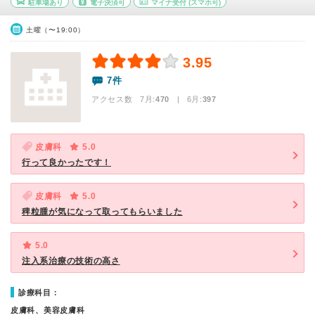
駐車場あり
電子決済可
マイナ受付
(スマホ可)
土曜（〜19:00）
3.95
7件
アクセス数 7月:
470
| 6月:
397
皮膚科
5.0
行って良かったです！
皮膚科
5.0
稗粒腫が気になって取ってもらいました
5.0
注入系治療の技術の高さ
診療科目：
皮膚科、美容皮膚科