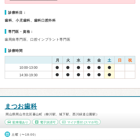
診療科目：
歯科、小児歯科、歯科口腔外科
専門医・資格：
歯周病専門医、口腔インプラント専門医
診療時間
月
火
水
木
金
土
日
祝
10:00-13:00
14:30-19:30
まつお歯科
岡山県岡山市北区蕃山町（柳川駅、城下駅、西川緑道公園駅）
駐車場あり
電子決済可
マイナ受付
(スマホ可)
土曜（〜18:00）