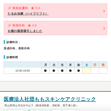
美容皮膚科
5.0
たるみ治療〈ハイフリフト〉
美容外科
4.5
お腹の脂肪吸引しました
診療科目：
形成外科、美容外科
診療時間
月
火
水
木
金
土
日
祝
10:00-19:00
医療法人社団ももスキンケアクリニック
岡山県岡山市北区中山下（郵便局前駅、田町駅、県庁通り駅）