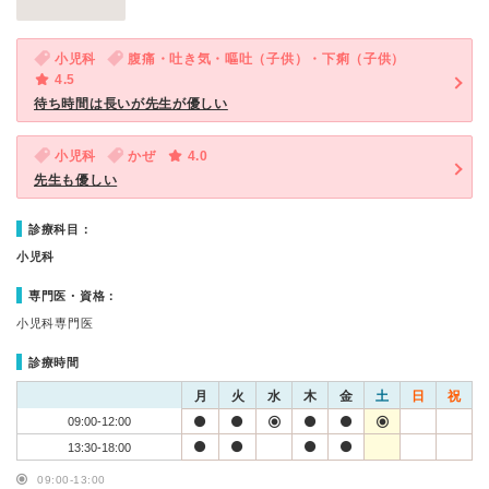
小児科
腹痛・吐き気・嘔吐（子供）・下痢（子供）
4.5
待ち時間は長いが先生が優しい
小児科
かぜ
4.0
先生も優しい
診療科目：
小児科
専門医・資格：
小児科専門医
診療時間
月
火
水
木
金
土
日
祝
09:00-12:00
13:30-18:00
09:00-13:00