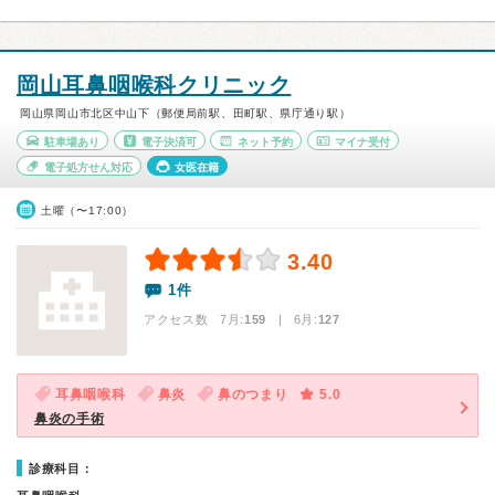
岡山耳鼻咽喉科クリニック
岡山県岡山市北区中山下（郵便局前駅、田町駅、県庁通り駅）
駐車場あり
電子決済可
ネット予約
マイナ受付
電子処方せん対応
女医在籍
土曜（〜17:00）
3.40
1件
アクセス数 7月:
159
| 6月:
127
耳鼻咽喉科
鼻炎
鼻のつまり
5.0
鼻炎の手術
診療科目：