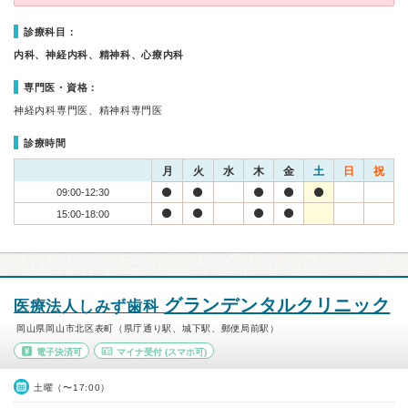
診療科目：
内科、神経内科、精神科、心療内科
専門医・資格：
神経内科専門医、精神科専門医
診療時間
月
火
水
木
金
土
日
祝
09:00-12:30
15:00-18:00
グランデンタルクリニック
医療法人しみず歯科
岡山県岡山市北区表町（県庁通り駅、城下駅、郵便局前駅）
電子決済可
マイナ受付
(スマホ可)
土曜（〜17:00）