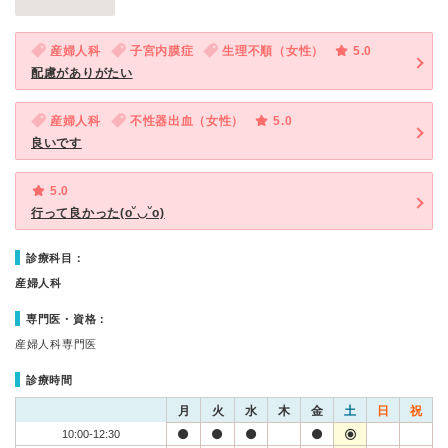
産婦人科
子宮内膜症
生理不順（女性）
5.0
配慮がありがたい
産婦人科
不性器出血（女性）
5.0
良いです
5.0
行って良かった(o˘◡˘o)
診療科目：
産婦人科
専門医・資格：
産婦人科専門医
診療時間
月
火
水
木
金
土
日
祝
10:00-12:30