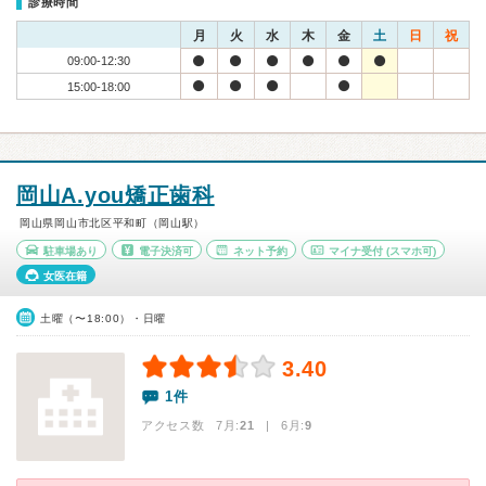
診療時間
月
火
水
木
金
土
日
祝
09:00-12:30
15:00-18:00
岡山A.you矯正歯科
岡山県岡山市北区平和町（岡山駅）
駐車場あり
電子決済可
ネット予約
マイナ受付
(スマホ可)
女医在籍
土曜（〜18:00）・日曜
3.40
1件
アクセス数 7月:
21
| 6月:
9