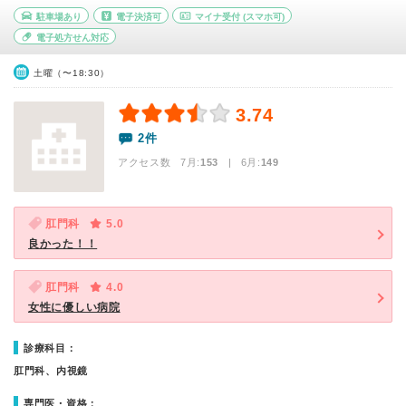
駐車場あり
電子決済可
マイナ受付
(スマホ可)
電子処方せん対応
土曜（〜18:30）
3.74
2件
アクセス数 7月:
153
| 6月:
149
肛門科
5.0
良かった！！
肛門科
4.0
女性に優しい病院
診療科目：
肛門科、内視鏡
専門医・資格：