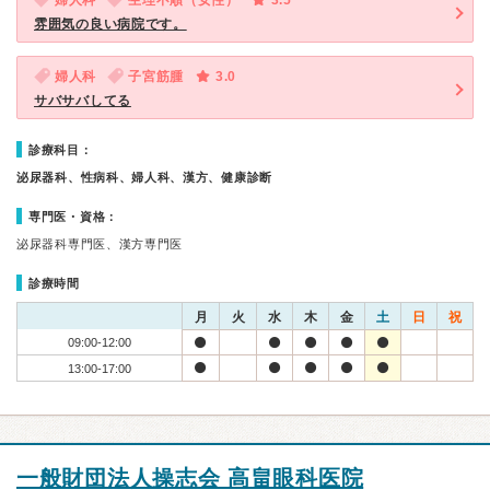
婦人科
生理不順（女性）
3.5
雰囲気の良い病院です。
婦人科
子宮筋腫
3.0
サバサバしてる
診療科目：
泌尿器科、性病科、婦人科、漢方、健康診断
専門医・資格：
泌尿器科専門医、漢方専門医
診療時間
月
火
水
木
金
土
日
祝
09:00-12:00
13:00-17:00
一般財団法人操志会 高畠眼科医院