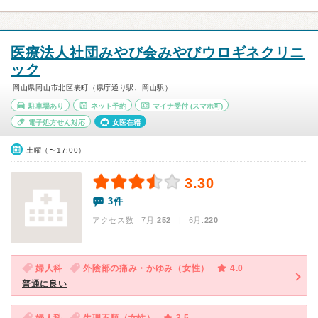
医療法人社団みやび会みやびウロギネクリニ
ック
岡山県岡山市北区表町（県庁通り駅、岡山駅）
駐車場あり
ネット予約
マイナ受付
(スマホ可)
電子処方せん対応
女医在籍
土曜（〜17:00）
3.30
3件
アクセス数 7月:
252
| 6月:
220
婦人科
外陰部の痛み・かゆみ（女性）
4.0
普通に良い