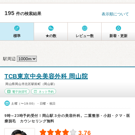
195
件の検索結果
表示順について
標準
★の数
レビュー数
新着・更新
駅周辺
TCB東京中央美容外科 岡山院
岡山県岡山市北区駅前町（岡山駅）
電子決済可
ネット予約
土曜（〜19:00）・日曜・祝日
9時～23時予約受付！岡山駅３分の美容外科。二重整形・小顔・クマ・医
療脱毛 カウンセリング無料
3.76