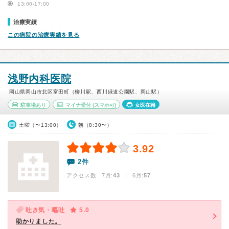
13:00-17:00
治療実績
この病院の治療実績を見る
浅野内科医院
岡山県岡山市北区富田町（柳川駅、西川緑道公園駅、岡山駅）
駐車場あり
マイナ受付
(スマホ可)
女医在籍
土曜（〜13:00）
朝（8:30〜）
3.92
2件
アクセス数 7月:
43
| 6月:
57
吐き気・嘔吐
5.0
助かりました。