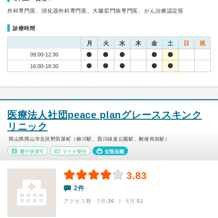
外科専門医、消化器外科専門医、大腸肛門病専門医、がん治療認定医
診療時間
月
火
水
木
金
土
日
祝
09:00-12:30
16:00-18:30
医療法人社団peace planグレーススキンク
リニック
岡山県岡山市北区野田屋町（柳川駅、西川緑道公園駅、郵便局前駅）
電子決済可
マイナ受付
女医在籍
3.83
2件
アクセス数 7月:
36
| 6月:
51