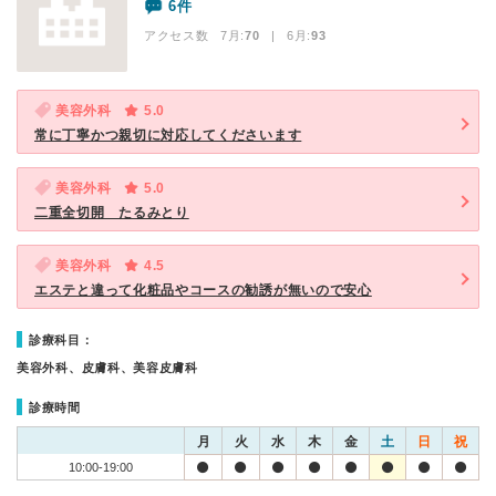
6件
アクセス数 7月:
70
| 6月:
93
美容外科
5.0
常に丁寧かつ親切に対応してくださいます
美容外科
5.0
二重全切開 たるみとり
美容外科
4.5
エステと違って化粧品やコースの勧誘が無いので安心
診療科目：
美容外科、皮膚科、美容皮膚科
診療時間
月
火
水
木
金
土
日
祝
10:00-19:00