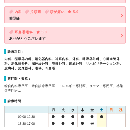
内科
片頭痛
頭が痛い
5.0
偏頭痛
耳鼻咽喉科
5.0
ありがとうございます
診療科目：
内科、循環器内科、消化器内科、神経内科、外科、呼吸器外科、心臓血管外
科、消化器外科、脳神経外科、整形外科、形成外科、リハビリテーション科、
皮膚科、泌尿器科、眼科、耳鼻咽…
専門医・資格：
総合内科専門医、総合診療専門医、アレルギー専門医、リウマチ専門医、感染
症専門医…
診療時間
月
火
水
木
金
土
日
祝
09:00-12:30
13:30-17:00