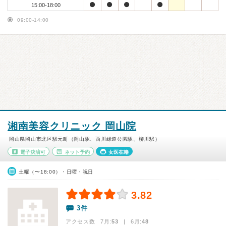
15:00-18:00
09:00-14:00
湘南美容クリニック 岡山院
岡山県岡山市北区駅元町（岡山駅、西川緑道公園駅、柳川駅）
電子決済可
ネット予約
女医在籍
土曜（〜18:00）・日曜・祝日
3.82
3件
アクセス数 7月:
53
| 6月:
48