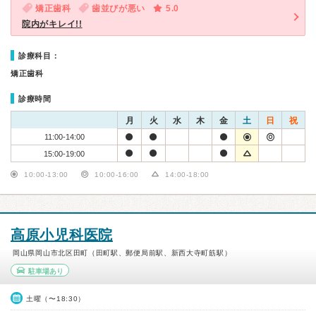
矯正歯科
歯並びが悪い
5.0
院内がキレイ!!
診療科目：
矯正歯科
診療時間
月
火
水
木
金
土
日
祝
11:00-14:00
15:00-19:00
10:00-13:00
10:00-16:00
14:00-18:00
高原小児科医院
岡山県岡山市北区田町（田町駅、郵便局前駅、新西大寺町筋駅）
駐車場あり
土曜（〜18:30）