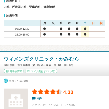
診療科目：
内科、呼吸器内科、腎臓内科、健康診断
診療時間
月
火
水
木
金
土
日
祝
09:00-12:30
15:00-18:00
ウィメンズクリニック・かみむら
岡山県岡山市北区本町（西川緑道公園駅、柳川駅、岡山駅）
電子決済可
マイナ受付
(スマホ可)
土曜（〜14:00）
4.33
4件
アクセス数 7月:
265
| 6月:
186