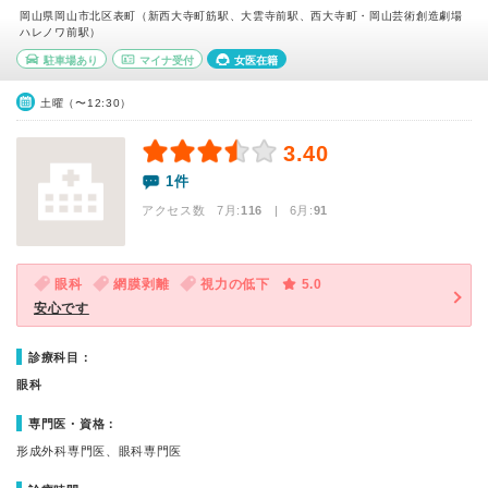
岡山県岡山市北区表町（新西大寺町筋駅、大雲寺前駅、西大寺町・岡山芸術創造劇場
ハレノワ前駅）
駐車場あり
マイナ受付
女医在籍
土曜（〜12:30）
3.40
1件
アクセス数 7月:
116
| 6月:
91
眼科
網膜剥離
視力の低下
5.0
安心です
診療科目：
眼科
専門医・資格：
形成外科専門医、眼科専門医