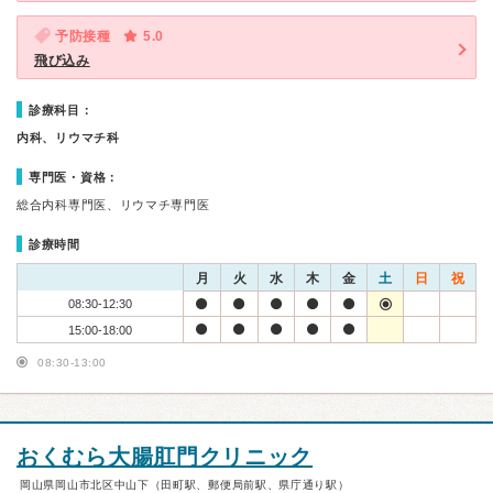
予防接種
5.0
飛び込み
診療科目：
内科、リウマチ科
専門医・資格：
総合内科専門医、リウマチ専門医
診療時間
月
火
水
木
金
土
日
祝
08:30-12:30
15:00-18:00
08:30-13:00
おくむら大腸肛門クリニック
岡山県岡山市北区中山下（田町駅、郵便局前駅、県庁通り駅）