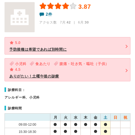
3.87
2件
アクセス数 7月:
42
| 6月:
30
5.0
予防接種は希望であれば別時間に
小児科
食あたり
腹痛・吐き気・嘔吐（子供）
4.5
ありがたい！土曜午後の診療
診療科目：
アレルギー科、小児科
診療時間
月
火
水
木
金
土
日
祝
09:00-12:00
15:30-18:30