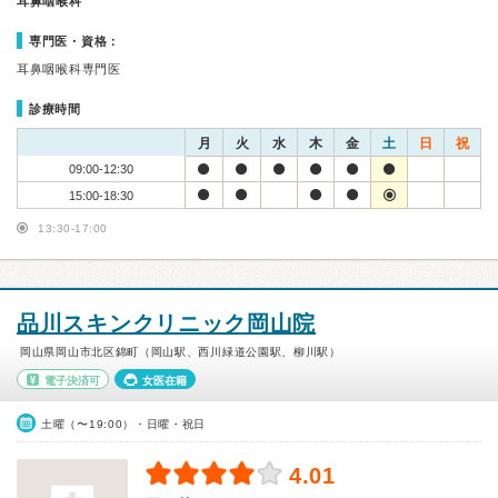
耳鼻咽喉科
専門医・資格：
耳鼻咽喉科専門医
診療時間
月
火
水
木
金
土
日
祝
09:00-12:30
15:00-18:30
13:30-17:00
品川スキンクリニック岡山院
岡山県岡山市北区錦町（岡山駅、西川緑道公園駅、柳川駅）
電子決済可
女医在籍
土曜（〜19:00）・日曜・祝日
4.01