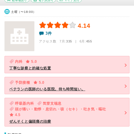
駐車場あり
電子決済可
マイナ受付
土曜（〜18:00）
4.14
3件
アクセス数 7月:
335
| 6月:
455
内科
5.0
丁寧な診察と的確な処置
予防接種
5.0
ベテランの医師のいる医院。待ち時間短い。
呼吸器内科
気管支喘息
頭が痛い・動悸・息切れ・咳（セキ）・吐き気・嘔吐
4.5
ぜんそくと偏頭痛の治療