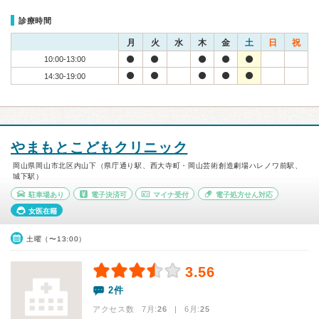
診療時間
月
火
水
木
金
土
日
祝
10:00-13:00
14:30-19:00
やまもとこどもクリニック
岡山県岡山市北区内山下（県庁通り駅、西大寺町・岡山芸術創造劇場ハレノワ前駅、
城下駅）
駐車場あり
電子決済可
マイナ受付
電子処方せん対応
女医在籍
土曜（〜13:00）
3.56
2件
アクセス数 7月:
26
| 6月:
25