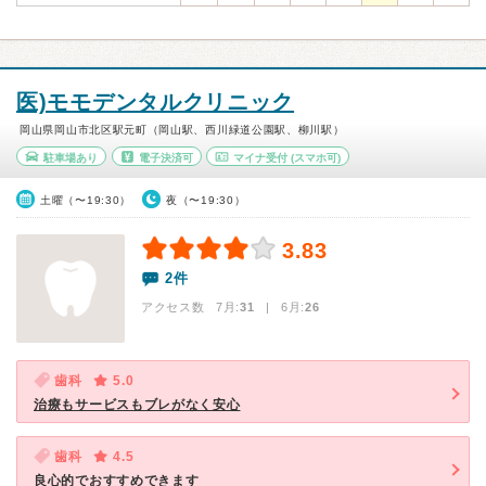
医)モモデンタルクリニック
岡山県岡山市北区駅元町（岡山駅、西川緑道公園駅、柳川駅）
駐車場あり
電子決済可
マイナ受付
(スマホ可)
土曜（〜19:30）
夜（〜19:30）
3.83
2件
アクセス数 7月:
31
| 6月:
26
歯科
5.0
治療もサービスもブレがなく安心
歯科
4.5
良心的でおすすめできます