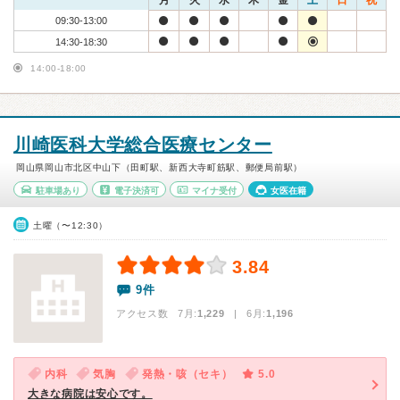
月
火
水
木
金
土
日
祝
09:30-13:00
14:30-18:30
14:00-18:00
川崎医科大学総合医療センター
岡山県岡山市北区中山下（田町駅、新西大寺町筋駅、郵便局前駅）
駐車場あり
電子決済可
マイナ受付
女医在籍
土曜（〜12:30）
3.84
9件
アクセス数 7月:
1,229
| 6月:
1,196
内科
気胸
発熱・咳（セキ）
5.0
大きな病院は安心です。