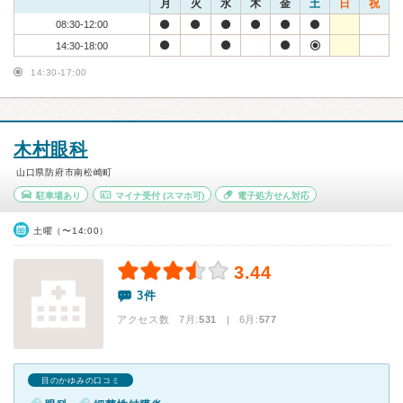
月
火
水
木
金
土
日
祝
08:30-12:00
14:30-18:00
14:30-17:00
木村眼科
山口県防府市南松崎町
駐車場あり
マイナ受付
(スマホ可)
電子処方せん対応
土曜（〜14:00）
3.44
3件
アクセス数 7月:
531
| 6月:
577
目のかゆみの口コミ