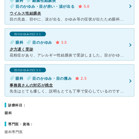
眼科
細菌性結膜炎
目のかゆみ・目が赤い・涙が出る
5.0
ウイルス性結膜炎
目の充血、目やに、涙が出る、かゆみ等の症状が出たため眼科にかかることにしました。木曜日の午後しか都合がつきませんでしたが、こちらの病院は木曜の午後も診療があり助かりました。病院についてすぐ受付の方が目
目のかゆみの口コミ
眼科
目のかゆみ
3.5
夕方遅く受診
花粉症があり、アレルギー性結膜炎で受診しました。目がかゆくてどうしても我慢できず、その日は仕事が終わったのが18時前でしたが、急いで今から行っても開いている眼科を探したところ、こちらは18時30分まで
目のかゆみの口コミ
眼科
目のかゆみ・目の痛み
2.5
事務員さんの対応が残念
先生はとても優しく、説明もとても丁寧で安心しているのですが、事務員の方の対応が毎回とても威圧的で乱雑な印象を受けます。 近隣に眼科が少なく、先生は信頼しているので今後も受診させていただくつもりですが
診療科目：
眼科
専門医・資格：
眼科専門医