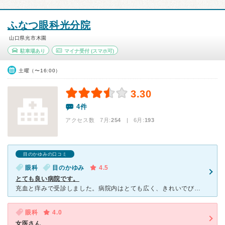
ふなつ眼科光分院
山口県光市木園
駐車場あり
マイナ受付
(スマホ可)
土曜（〜16:00）
3.30
4件
アクセス数 7月:
254
| 6月:
193
目のかゆみの口コミ
眼科
目のかゆみ
4.5
とても良い病院です。
充血と痒みで受診しました。病院内はとても広く、きれいでびっくり。今までかかった病院はあまり詳しく説明をして下さる先生がいらっしゃらなくて…こちらの先生は女医さんで、症状や薬の事まで本当に丁寧に詳しく説
眼科
4.0
女医さん