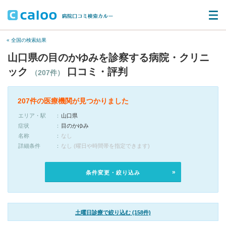
« 全国の検索結果
山口県の目のかゆみを診察する病院・クリニ
ック
口コミ・評判
（207件）
207件の医療機関が見つかりました
エリア・駅
山口県
症状
目のかゆみ
名称
なし
詳細条件
なし (曜日や時間帯を指定できます)
条件変更・絞り込み
土曜日診療で絞り込む (158件)