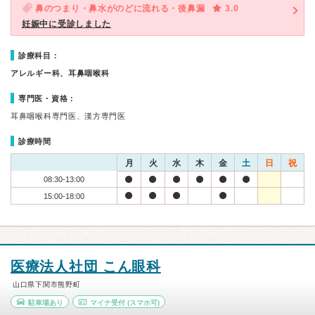
鼻のつまり・鼻水がのどに流れる・後鼻漏
3.0
妊娠中に受診しました
診療科目：
アレルギー科、耳鼻咽喉科
専門医・資格：
耳鼻咽喉科専門医、漢方専門医
診療時間
月
火
水
木
金
土
日
祝
08:30-13:00
15:00-18:00
医療法人社団 こん眼科
山口県下関市熊野町
駐車場あり
マイナ受付
(スマホ可)