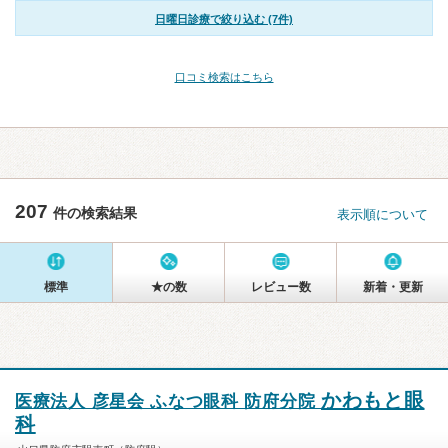
日曜日診療で絞り込む (7件)
口コミ検索はこちら
207
件の検索結果
表示順について
標準
★の数
レビュー数
新着・更新
かわもと眼
医療法人 彦星会 ふなつ眼科 防府分院
科