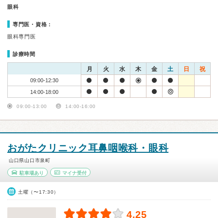
眼科
専門医・資格：
眼科専門医
診療時間
月
火
水
木
金
土
日
祝
09:00-12:30
14:00-18:00
09:00-13:00
14:00-16:00
おがたクリニック耳鼻咽喉科・眼科
山口県山口市泉町
駐車場あり
マイナ受付
土曜（〜17:30）
4.25