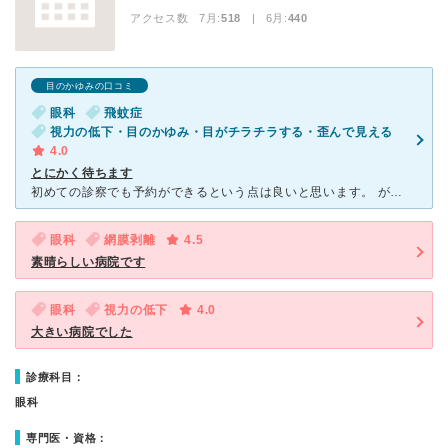
アクセス数 7月:
518
| 6月:
440
目のかゆみの口コミ
眼科
飛蚊症
視力の低下・目のかゆみ・目がチラチラする・歪んで見える
4.0
とにかく待ちます
初めての診察でも予約ができるという点は良いと思います。 が、予約をしているにもかかわらず結局1時間半待ちました。 予約の意味があまりありません、、、 結局予約をしている先生ではなく早く順番が
眼科
網膜剥離
4.5
素晴らしい病院です
眼科
視力の低下
4.0
大きい病院でした
診療科目：
眼科
専門医・資格：