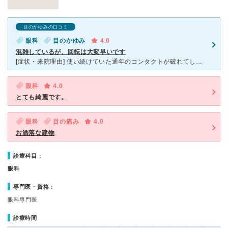
目のかゆみの口コミ
眼科
目のかゆみ
4.0
混雑しているが、回転は大変早いです
[症状・来院理由] 使い続けていた通年のコンタクトが破れてしまったので処方箋をもらいにいきました。 [医師の診断・治療法] 通年とはいえ使いすぎだったので、目が若干充血していることを指摘されまし
眼科
4.0
とても綺麗です。
眼科
目の痛み
4.0
お洒落な建物
診療科目：
眼科
専門医・資格：
眼科専門医
診療時間