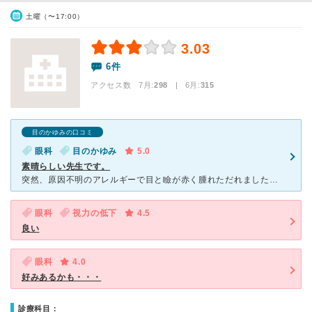
土曜（〜17:00）
3.03
6件
アクセス数 7月:
298
| 6月:
315
目のかゆみの口コミ
眼科
目のかゆみ
5.0
素晴らしい先生です。
突然、原因不明のアレルギーで目と瞼が赤く腫れただれました。 原因が分からず近所の眼科を５件程まわりましたが、症状は酷くなるばかりで人前にも出れない状態になりました。 落ち込んでいると知人から下
眼科
視力の低下
4.5
良い
眼科
4.0
好みあるかも・・・
診療科目：