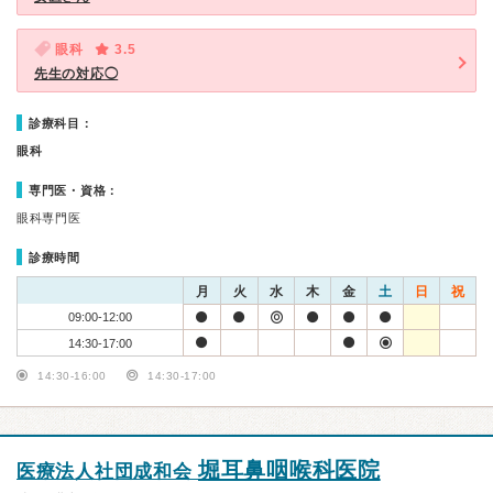
眼科
3.5
先生の対応◯
診療科目：
眼科
専門医・資格：
眼科専門医
診療時間
月
火
水
木
金
土
日
祝
09:00-12:00
14:30-17:00
14:30-16:00
14:30-17:00
堀耳鼻咽喉科医院
医療法人社団成和会