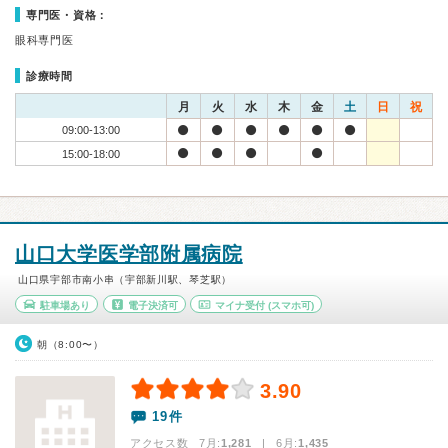
専門医・資格：
眼科専門医
診療時間
月
火
水
木
金
土
日
祝
09:00-13:00
15:00-18:00
山口大学医学部附属病院
山口県宇部市南小串（宇部新川駅、琴芝駅）
駐車場あり
電子決済可
マイナ受付
(スマホ可)
朝（8:00〜）
3.90
19件
アクセス数 7月:
1,281
| 6月:
1,435