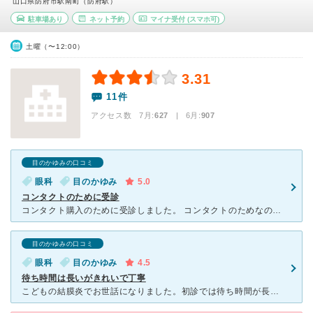
山口県防府市駅南町（防府駅）
駐車場あり
ネット予約
マイナ受付
(スマホ可)
土曜（〜12:00）
3.31
11件
アクセス数 7月:
627
| 6月:
907
目のかゆみの口コミ
眼科
目のかゆみ
5.0
コンタクトのために受診
コンタクト購入のために受診しました。 コンタクトのためなので特に異常はないからなのか、呼ばれるのも早いし、看護士さんもテキパキと仕事をこなしている感じです。 初めてコンタクトをつけるのだと、練習も
目のかゆみの口コミ
眼科
目のかゆみ
4.5
待ち時間は長いがきれいで丁寧
こどもの結膜炎でお世話になりました。初診では待ち時間が長く、幼いこどもと待つのは非常に大変でした。 病院はとてもきれいで、開放感のある病院です。設備も新しいと思います。最寄り駅から徒歩圏内ですが、駐