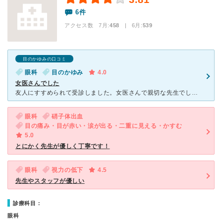
6件
アクセス数 7月:
458
| 6月:
539
目のかゆみの口コミ
眼科
目のかゆみ
4.0
女医さんでした
友人にすすめられて受診しました。女医さんで親切な先生でした。 平日の午後から行ったのですが、患者さんは多かったです。それでもしばらく待ち合い室で待っているとじきに名前を呼ばれました。待ち合い室には雑
眼科
硝子体出血
目の痛み・目が赤い・涙が出る・二重に見える・かすむ
5.0
とにかく先生が優しく丁寧です！
眼科
視力の低下
4.5
先生やスタッフが優しい
診療科目：
眼科