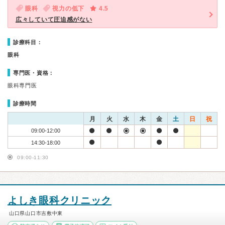
眼科
視力の低下
4.5
広々していて圧迫感がない
診療科目：
眼科
専門医・資格：
眼科専門医
診療時間
月
火
水
木
金
土
日
祝
09:00-12:00
14:30-18:00
09:00-11:30
よしき眼科クリニック
山口県山口市吉敷中東