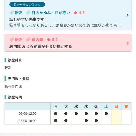
目のかゆみの口コミ
眼科
目のかゆみ・目が赤い
4.5
話しやすい先生です
駐車場もしっかりあるし、診察券が無いので急に症状が出ても行きやすいです。 行ったら受付で名前を書いて待ちます。 視力検査は顕微鏡みたいに覗くタイプではなく、メガネをかけて片目を隠し遠くのものを見る
眼科
緑内障
5.0
緑内障 みえる範囲がせまい気がする
診療科目：
眼科
専門医・資格：
眼科専門医
診療時間
月
火
水
木
金
土
日
祝
09:00-12:00
13:00-18:00