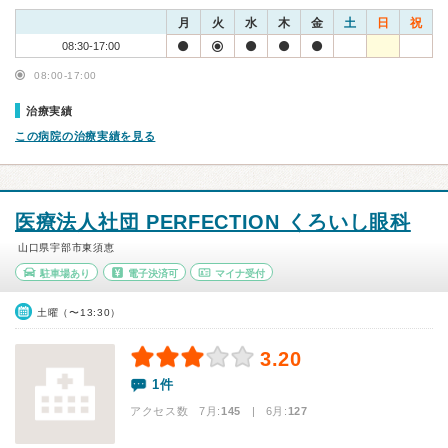
月
火
水
木
金
土
日
祝
08:30-17:00
08:00-17:00
治療実績
この病院の治療実績を見る
医療法人社団 PERFECTION くろいし眼科
山口県宇部市東須恵
駐車場あり
電子決済可
マイナ受付
土曜（〜13:30）
3.20
1件
アクセス数 7月:
145
| 6月:
127