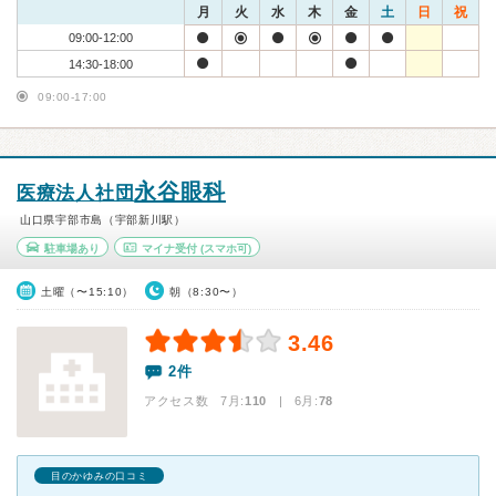
月
火
水
木
金
土
日
祝
09:00-12:00
14:30-18:00
09:00-17:00
永谷眼科
医療法人社団
山口県宇部市島（宇部新川駅）
駐車場あり
マイナ受付
(スマホ可)
土曜（〜15:10）
朝（8:30〜）
3.46
2件
アクセス数 7月:
110
| 6月:
78
目のかゆみの口コミ