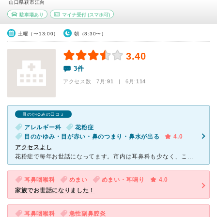
山口県萩市江向
駐車場あり
マイナ受付
(スマホ可)
土曜（〜13:00）
朝（8:30〜）
3.40
3件
アクセス数 7月:
91
| 6月:
114
目のかゆみの口コミ
アレルギー科
花粉症
目のかゆみ・目が赤い・鼻のつまり・鼻水が出る
4.0
アクセスよし
花粉症で毎年お世話になってます。市内は耳鼻科も少なく、こちらの病院はスタッフさんや先生も愛想が良く、話しやすいです。年中日頃から患者が多いのですが、特に1月の下旬〜花粉時期は院内が花粉症の患者で溢れて
耳鼻咽喉科
めまい
めまい・耳鳴り
4.0
家族でお世話になりました！
耳鼻咽喉科
急性副鼻腔炎