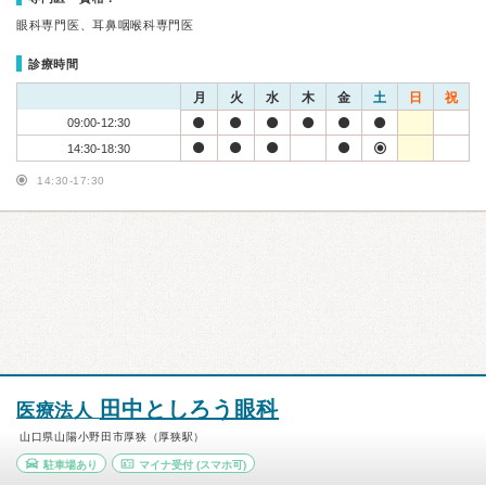
眼科専門医、耳鼻咽喉科専門医
診療時間
月
火
水
木
金
土
日
祝
09:00-12:30
14:30-18:30
14:30-17:30
田中としろう眼科
医療法人
山口県山陽小野田市厚狭（厚狭駅）
駐車場あり
マイナ受付
(スマホ可)