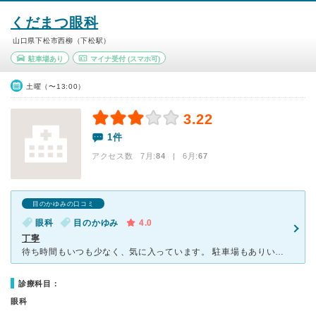
くだまつ眼科
山口県下松市西柳（下松駅）
駐車場あり
マイナ受付
(スマホ可)
土曜（〜13:00）
3.22
1件
アクセス数 7月:
84
| 6月:
67
目のかゆみの口コミ
眼科
目のかゆみ
4.0
丁寧
待ち時間もいつも少なく、気に入っています。 駐車場もありいつも車で通院しています。 スタッフの方も親切で子供も一緒に通院していますが、嫌がることはありません。 先生も丁寧に説明して下さるので、分
診療科目：
眼科