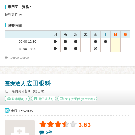
専門医・資格：
眼科専門医
診療時間
月
火
水
木
金
土
日
祝
09:00-12:30
15:00-18:00
16:00-18:00
広田眼科
医療法人
山口県周南市新町（徳山駅）
駐車場あり
電子決済可
マイナ受付
(スマホ可)
土曜（〜16:30）
3.63
5件