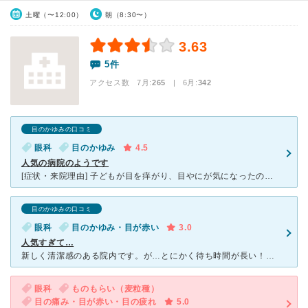
土曜（〜12:00）
朝（8:30〜）
3.63
5件
アクセス数 7月:
265
| 6月:
342
目のかゆみの口コミ
眼科
目のかゆみ
4.5
人気の病院のようです
[症状・来院理由] 子どもが目を痒がり、目やにが気になったので受診しました。 車で何度か近所を通った時に、「きれいな病院だな」と思っていたので、受診してみました。 [医師の診断・治療法] 男性
目のかゆみの口コミ
眼科
目のかゆみ・目が赤い
3.0
人気すぎて…
新しく清潔感のある院内です。が…とにかく待ち時間が長い！！！！！ 視力をはかるまでに１時間弱、先生の診察まで２時間弱待ちました。（日によるのだろうとは思いますが…） こんなに待ったのに、先生の診察
眼科
ものもらい（麦粒種）
目の痛み・目が赤い・目の疲れ
5.0