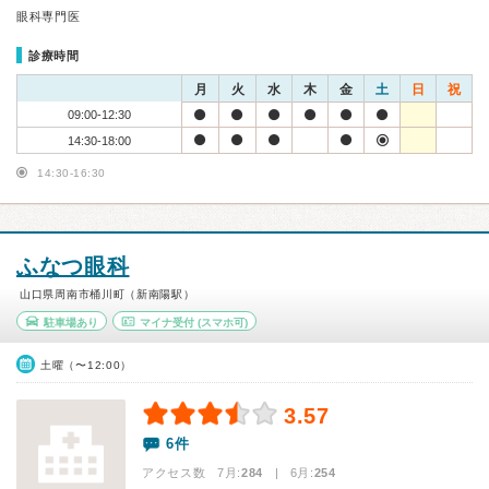
眼科専門医
診療時間
月
火
水
木
金
土
日
祝
09:00-12:30
14:30-18:00
14:30-16:30
ふなつ眼科
山口県周南市桶川町（新南陽駅）
駐車場あり
マイナ受付
(スマホ可)
土曜（〜12:00）
3.57
6件
アクセス数 7月:
284
| 6月:
254