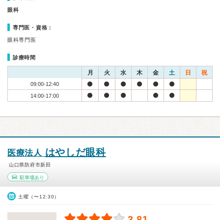
眼科
専門医・資格：
眼科専門医
診療時間
月
火
水
木
金
土
日
祝
09:00-12:40
14:00-17:00
はやしだ眼科
医療法人
山口県防府市新田
駐車場あり
土曜（〜12:30）
3.81