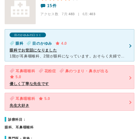
15件
アクセス数 7月:
483
| 6月:
403
目のかゆみの口コミ
眼科
目のかゆみ
4.0
眼科でお世話になりました
1階が耳鼻咽喉科、2階が眼科になっています。おそらく夫婦でされていて眼科が奥さんだと思います。とても気さくな先生ですし、優しい印象を受けました。 人気の眼科で待ち時間は結構かかると思います。子供が赤
耳鼻咽喉科
花粉症
鼻のつまり・鼻水が出る
5.0
優しく丁寧な先生です
耳鼻咽喉科
5.0
先生大好き
診療科目：
眼科、耳鼻咽喉科
専門医・資格：