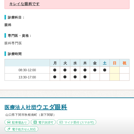
キレイな眼科です
診療科目：
眼科
専門医・資格：
眼科専門医
診療時間
月
火
水
木
金
土
日
祝
08:30-12:00
13:30-17:00
ウエダ眼科
医療法人社団
山口県下関市秋根南町（新下関駅）
駐車場あり
電子決済可
マイナ受付
(スマホ可)
電子処方せん対応