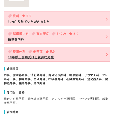
眼科
5.0
しっかり診ていただきました
循環器内科
高血圧症
むくみ
5.0
循環器内科
整形外科
側弯症
5.0
10年以上診察受ける親身な先生
診療科目：
内科、循環器内科、消化器内科、内分泌代謝科、糖尿病科、リウマチ科、アレ
ルギー科、神経内科、血液内科、呼吸器外科、心臓血管外科、消化器外科、脳
神経外科、整形外科、形成外科…
専門医・資格：
総合内科専門医、総合診療専門医、アレルギー専門医、リウマチ専門医、感染
症専門医…
診療時間