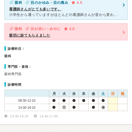
眼科
目のかゆみ・目の痛み
4.0
看護師さんがとても多いです。
小学生から通っていますがほとんどの看護師さんが昔から変わりません。20年以上。皆さんとても感じがよく気さくな方ばかりです。先生は3人いらっしゃり曜日や時間で交代されています。理事長がお父さんで2人は息
眼科
目が赤い・めやに
4.0
親切に診てもらえました
診療科目：
眼科
専門医・資格：
眼科専門医
診療時間
月
火
水
木
金
土
日
祝
08:30-12:10
14:30-18:10
13:30-15:10
13:30-17:50