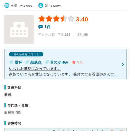
土曜（〜17:00）
朝（8:30〜）
3.40
1件
アクセス数 7月:
116
| 6月:
99
目のかゆみの口コミ
眼科
結膜炎
目のかゆみ
5.0
いつもお世話になっています。
家族でいつもお世話になっています。 受付の方も看護師さん方もすごい気さくな方ばかりです。先生もしっかり診察していただき、家族みんなで結膜炎になった際もお世話になりました。 待ち時間もなくスムーズに
診療科目：
眼科
専門医・資格：
眼科専門医
診療時間