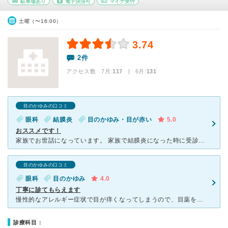
駐車場あり
電子決済可
マイナ受付
土曜（〜16:00）
3.74
2件
アクセス数 7月:
117
| 6月:
131
目のかゆみの口コミ
眼科
結膜炎
目のかゆみ・目が赤い
5.0
おススメです！
家族でお世話になっています。 家族で結膜炎になった時に受診しました。 いつも割と待っている方が多いイメージです。 視力検査やコンタクトの受け取りの方もいるので、待ち時間はそこまでない感じがします
目のかゆみの口コミ
眼科
目のかゆみ
4.0
丁寧に診てもらえます
慢性的なアレルギー症状で目が痒くなってしまうので、目薬をいただきに通っています。行くといつも混んでいます。受付開始時間ぴったりにいってもすでに前に人が並んでいます。予約なしの場合は、少し前に行くことを
診療科目：