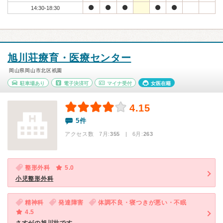
14:30-18:30
旭川荘療育・医療センター
岡山県岡山市北区祇園
駐車場あり
電子決済可
マイナ受付
女医在籍
4.15
5件
アクセス数 7月:
355
| 6月:
263
整形外科
5.0
小児整形外科
精神科
発達障害
体調不良・寝つきが悪い・不眠
4.5