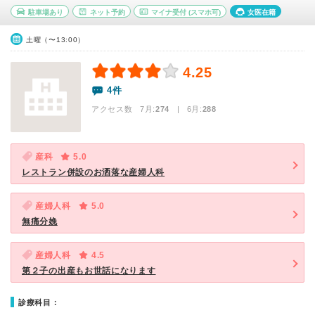
駐車場あり
ネット予約
マイナ受付
(スマホ可)
女医在籍
土曜（〜13:00）
4.25
4件
アクセス数 7月:
274
| 6月:
288
産科
5.0
レストラン併設のお洒落な産婦人科
産婦人科
5.0
無痛分娩
産婦人科
4.5
第２子の出産もお世話になります
診療科目：