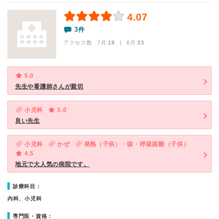
4.07
3件
アクセス数 7月:
19
| 6月:
33
5.0
先生や看護師さんが親切
小児科
5.0
良い先生
小児科
かぜ
発熱（子供）・咳・呼吸困難（子供）
4.5
地元で大人気の病院です。
診療科目：
内科、小児科
専門医・資格：