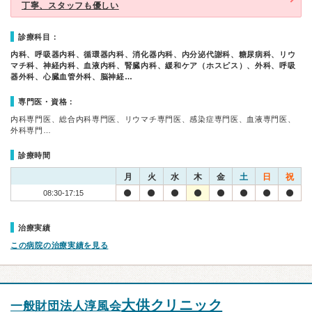
丁寧、スタッフも優しい
診療科目：
内科、呼吸器内科、循環器内科、消化器内科、内分泌代謝科、糖尿病科、リウ
マチ科、神経内科、血液内科、腎臓内科、緩和ケア（ホスピス）、外科、呼吸
器外科、心臓血管外科、脳神経…
専門医・資格：
内科専門医、総合内科専門医、リウマチ専門医、感染症専門医、血液専門医、
外科専門…
診療時間
月
火
水
木
金
土
日
祝
08:30-17:15
治療実績
この病院の治療実績を見る
大供クリニック
一般財団法人淳風会