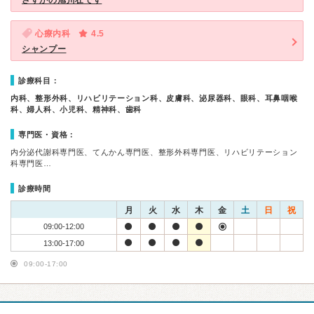
さすがの旭川壮です
心療内科
4.5
シャンプー
診療科目：
内科、整形外科、リハビリテーション科、皮膚科、泌尿器科、眼科、耳鼻咽喉
科、婦人科、小児科、精神科、歯科
専門医・資格：
内分泌代謝科専門医、てんかん専門医、整形外科専門医、リハビリテーション
科専門医…
診療時間
月
火
水
木
金
土
日
祝
09:00-12:00
13:00-17:00
09:00-17:00