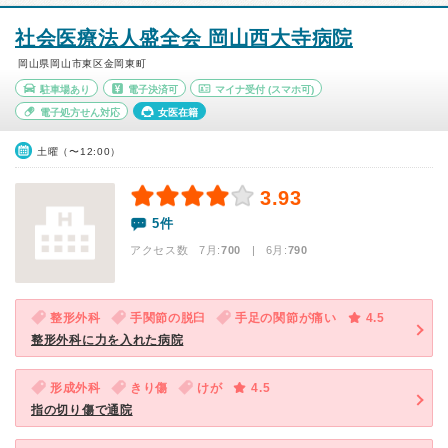
社会医療法人盛全会 岡山西大寺病院
岡山県岡山市東区金岡東町
駐車場あり
電子決済可
マイナ受付
(スマホ可)
電子処方せん対応
女医在籍
土曜（〜12:00）
3.93
5件
アクセス数 7月:
700
| 6月:
790
整形外科
手関節の脱臼
手足の関節が痛い
4.5
整形外科に力を入れた病院
形成外科
きり傷
けが
4.5
指の切り傷で通院