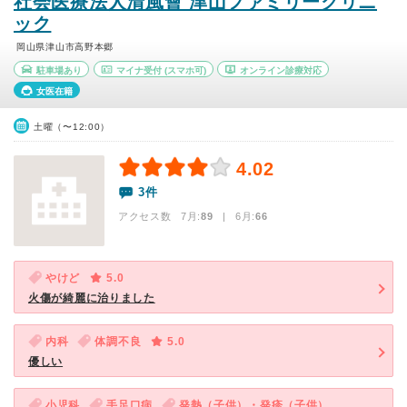
社会医療法人清風會 津山ファミリークリニ
ック
岡山県津山市高野本郷
駐車場あり
マイナ受付
(スマホ可)
オンライン診療対応
女医在籍
土曜（〜12:00）
4.02
3件
アクセス数 7月:
89
| 6月:
66
やけど
5.0
火傷が綺麗に治りました
内科
体調不良
5.0
優しい
小児科
手足口病
発熱（子供）・発疹（子供）