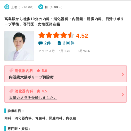
土曜（〜16:00）
朝（8:00〜）
高島駅から徒歩10分の内科・消化器科・内視鏡・肝臓内科、日帰りポリ
ープ手術、専門医・女性医師在籍
4.52
2件
200件
アクセス数 7月:
575
| 6月:
516
消化器内科
5.0
内視鏡大腸ポリープ切除術
消化器内科
4.5
大腸カメラを受診しました。
診療科目：
内科、消化器内科、胃腸科、腎臓内科、内視鏡
専門医・資格：