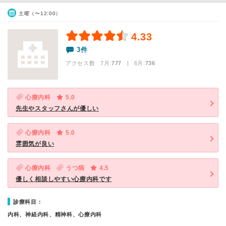
土曜（〜12:00）
4.33
3件
アクセス数 7月:
777
| 6月:
736
心療内科
5.0
先生やスタッフさんが優しい
心療内科
5.0
雰囲気が良い
心療内科
うつ病
4.5
優しく相談しやすい心療内科です
診療科目：
内科、神経内科、精神科、心療内科