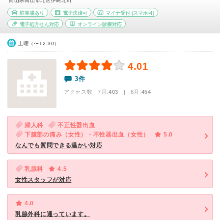
岡山県岡山市北区伊島北町
駐車場あり
電子決済可
マイナ受付
(スマホ可)
電子処方せん対応
オンライン診療対応
土曜（〜12:30）
4.01
3件
アクセス数 7月:
403
| 6月:
454
婦人科
不正性器出血
下腹部の痛み（女性）・不性器出血（女性）
5.0
なんでも質問できる温かい対応
乳腺科
4.5
女性スタッフが対応
4.0
乳腺外科に通っています。