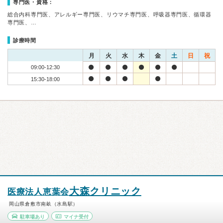
専門医・資格：
総合内科専門医、アレルギー専門医、リウマチ専門医、呼吸器専門医、循環器
専門医、…
診療時間
月
火
水
木
金
土
日
祝
09:00-12:30
15:30-18:00
大森クリニック
医療法人恵葉会
岡山県倉敷市南畝（水島駅）
駐車場あり
マイナ受付