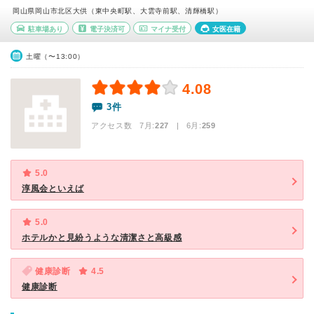
岡山県岡山市北区大供（東中央町駅、大雲寺前駅、清輝橋駅）
駐車場あり
電子決済可
マイナ受付
女医在籍
土曜（〜13:00）
4.08
3件
アクセス数 7月:
227
| 6月:
259
5.0
淳風会といえば
5.0
ホテルかと見紛うような清潔さと高級感
健康診断
4.5
健康診断