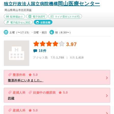
岡山医療センター
独立行政法人国立病院機構
岡山県岡山市北区田益
駐車場あり
電子決済可
マイナ受付
(スマホ可)
電子処方せん対応
女医在籍
土曜（〜17:15）・日曜・祝日
朝（8:30〜）
3.97
18件
アクセス数 7月:
1,788
| 6月:
1,618
整形外科
5.0
整形外科にいきました。
産婦人科
妊娠中の糖尿病
5.0
的確
産婦人科
5.0