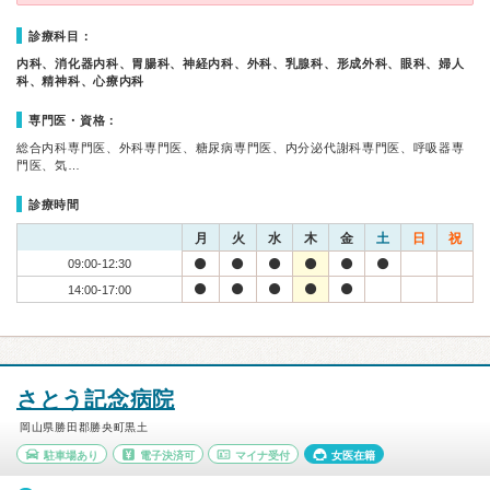
診療科目：
内科、消化器内科、胃腸科、神経内科、外科、乳腺科、形成外科、眼科、婦人
科、精神科、心療内科
専門医・資格：
総合内科専門医、外科専門医、糖尿病専門医、内分泌代謝科専門医、呼吸器専
門医、気…
診療時間
月
火
水
木
金
土
日
祝
09:00-12:30
14:00-17:00
さとう記念病院
岡山県勝田郡勝央町黒土
駐車場あり
電子決済可
マイナ受付
女医在籍