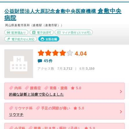
倉敷中央
公益財団法人大原記念倉敷中央医療機構
病院
岡山県倉敷市美和（倉敷駅（倉敷市駅））
駐車場あり
電子決済可
マイナ受付
(スマホ可)
電子処方せん対応
女医在籍
4.04
45件
アクセス数 7月:
2,712
| 6月:
3,150
内科
腰痛症
胃痛・腹痛
5.0
的確な診断と治療で安心しました
リウマチ科
手足の関節が痛い
5.0
リウマチ
小児科
腹痛・吐き気・嘔吐（子供）
5.0