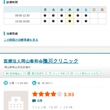
診療時間
月
火
水
木
金
土
日
祝
09:00-12:30
13:30-16:00
治療実績
この病院の治療実績を見る
撫川クリニック
医療法人岡山奏和会
岡山県岡山市北区撫川
駐車場あり
電子決済可
ネット予約
マイナ受付
(スマホ可)
土曜（〜18:30）
朝（8:30〜）
3.93
6件
アクセス数 7月:
37
| 6月:
78