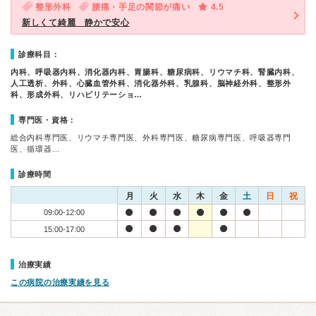
整形外科
腰痛・手足の関節が痛い
4.5
新しくて綺麗 静かで安心
診療科目：
内科、呼吸器内科、消化器内科、胃腸科、糖尿病科、リウマチ科、腎臓内科、
人工透析、外科、心臓血管外科、消化器外科、乳腺科、脳神経外科、整形外
科、形成外科、リハビリテーショ…
専門医・資格：
総合内科専門医、リウマチ専門医、外科専門医、糖尿病専門医、呼吸器専門
医、循環器…
診療時間
月
火
水
木
金
土
日
祝
09:00-12:00
15:00-17:00
治療実績
この病院の治療実績を見る