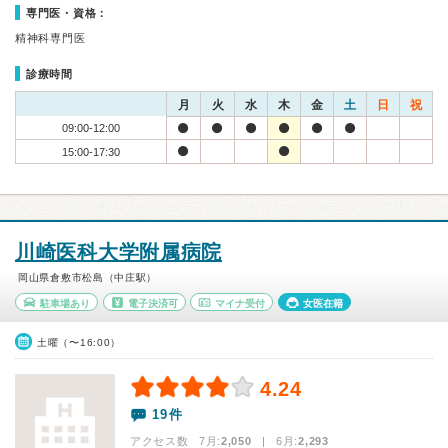
専門医・資格：
精神科専門医
診療時間
月
火
水
木
金
土
日
祝
09:00-12:00
15:00-17:30
川崎医科大学附属病院
岡山県倉敷市松島（中庄駅）
駐車場あり
電子決済可
マイナ受付
女医在籍
土曜（〜16:00）
4.24
19件
アクセス数 7月:
2,050
| 6月:
2,293