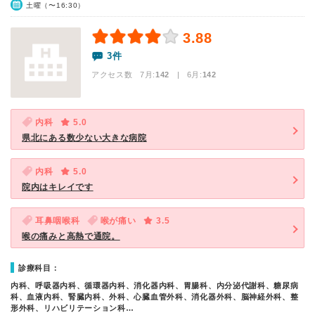
土曜（〜16:30）
3.88
3件
アクセス数 7月:
142
| 6月:
142
内科
5.0
県北にある数少ない大きな病院
内科
5.0
院内はキレイです
耳鼻咽喉科
喉が痛い
3.5
喉の痛みと高熱で通院。
診療科目：
内科、呼吸器内科、循環器内科、消化器内科、胃腸科、内分泌代謝科、糖尿病
科、血液内科、腎臓内科、外科、心臓血管外科、消化器外科、脳神経外科、整
形外科、リハビリテーション科…