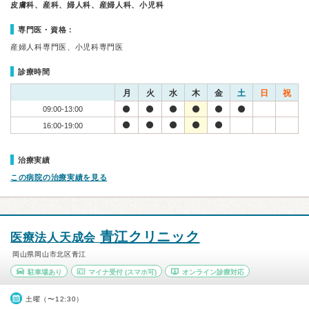
皮膚科、産科、婦人科、産婦人科、小児科
専門医・資格：
産婦人科専門医、小児科専門医
診療時間
月
火
水
木
金
土
日
祝
09:00-13:00
16:00-19:00
治療実績
この病院の治療実績を見る
青江クリニック
医療法人天成会
岡山県岡山市北区青江
駐車場あり
マイナ受付
(スマホ可)
オンライン診療対応
土曜（〜12:30）