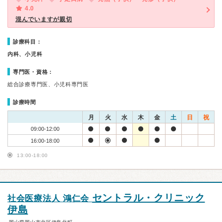
4.0
混んでいますが親切
診療科目：
内科、小児科
専門医・資格：
総合診療専門医、小児科専門医
診療時間
月
火
水
木
金
土
日
祝
09:00-12:00
16:00-18:00
13:00-18:00
セントラル・クリニック
社会医療法人 鴻仁会
伊島