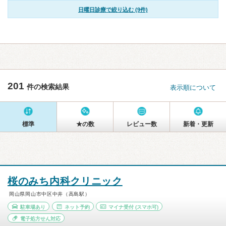
日曜日診療で絞り込む (9件)
201
件の検索結果
表示順について
標準
★の数
レビュー数
新着・更新
桜のみち内科クリニック
岡山県岡山市中区中井（高島駅）
駐車場あり
ネット予約
マイナ受付
(スマホ可)
電子処方せん対応