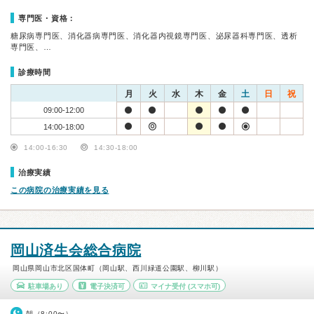
専門医・資格：
糖尿病専門医、消化器病専門医、消化器内視鏡専門医、泌尿器科専門医、透析
専門医、…
診療時間
月
火
水
木
金
土
日
祝
09:00-12:00
14:00-18:00
14:00-16:30
14:30-18:00
治療実績
この病院の治療実績を見る
岡山済生会総合病院
岡山県岡山市北区国体町（岡山駅、西川緑道公園駅、柳川駅）
駐車場あり
電子決済可
マイナ受付
(スマホ可)
朝（8:00〜）