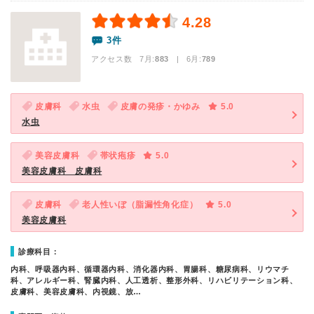
4.28
3件
アクセス数 7月:
883
| 6月:
789
皮膚科
水虫
皮膚の発疹・かゆみ
5.0
水虫
美容皮膚科
帯状疱疹
5.0
美容皮膚科 皮膚科
皮膚科
老人性いぼ（脂漏性角化症）
5.0
美容皮膚科
診療科目：
内科、呼吸器内科、循環器内科、消化器内科、胃腸科、糖尿病科、リウマチ
科、アレルギー科、腎臓内科、人工透析、整形外科、リハビリテーション科、
皮膚科、美容皮膚科、内視鏡、放…