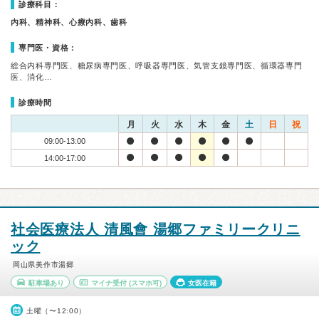
診療科目：
内科、精神科、心療内科、歯科
専門医・資格：
総合内科専門医、糖尿病専門医、呼吸器専門医、気管支鏡専門医、循環器専門
医、消化…
診療時間
月
火
水
木
金
土
日
祝
09:00-13:00
14:00-17:00
社会医療法人 清風會 湯郷ファミリークリニ
ック
岡山県美作市湯郷
駐車場あり
マイナ受付
(スマホ可)
女医在籍
土曜（〜12:00）