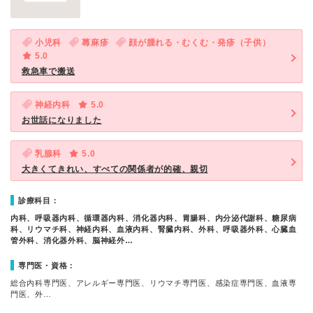
小児科
蕁麻疹
顔が腫れる・むくむ・発疹（子供）
5.0
救急車で搬送
神経内科
5.0
お世話になりました
乳腺科
5.0
大きくてきれい、すべての関係者が的確、親切
診療科目：
内科、呼吸器内科、循環器内科、消化器内科、胃腸科、内分泌代謝科、糖尿病
科、リウマチ科、神経内科、血液内科、腎臓内科、外科、呼吸器外科、心臓血
管外科、消化器外科、脳神経外…
専門医・資格：
総合内科専門医、アレルギー専門医、リウマチ専門医、感染症専門医、血液専
門医、外…