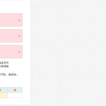
臓血管外
耳鼻咽喉
総合内科専門医、アレルギー専門医、リウマチ専門医、外科専門医、糖尿病専門医、呼吸器専門医、気管支鏡専門医、循環器専門医、心臓血管外科専門医、消化器病専門医、消化器外科専門医、肝臓専門医、大腸肛門病専門医、消化器内視鏡専門医、泌尿器科専門医、神経内科専門医、脳神経外科専門医、頭痛専門医、整形外科専門医、形成外科専門医、耳鼻咽喉科専門医、産婦人科専門医、乳腺専門医、小児科専門医、麻酔科専門医、ペインクリニック専門医、細胞診専門医、超音波専門医、病理専門医、口腔外科専門医、核医学専門医、放射線科専門医、がん薬物療法専門医、がん治療認定医
日
祝