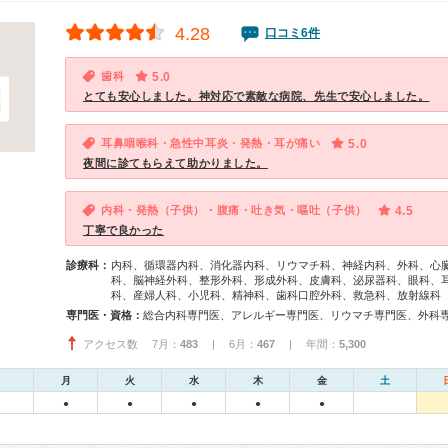
4.28
口コミ6件
歯科
5.0
とても安心しました。神対応で素敵な病院、先生で安心しました。
耳鼻咽喉科・急性中耳炎・発熱・耳が痛い
5.0
夜間に診てもらえて助かりました。
内科・発熱（子供）・腹痛・吐き気・嘔吐（子供）
4.5
丁寧で良かった
診療科：
内科、循環器内科、消化器内科、リウマチ科、神経内科、外科、心
科、脳神経外科、整形外科、形成外科、皮膚科、泌尿器科、眼科、
科、産婦人科、小児科、精神科、歯科口腔外科、救急科、放射線科
専門医・資格：
アクセス数 7月：
483
| 6月：
467
| 年間：
5,300
月
火
水
木
金
土
●
●
●
●
●