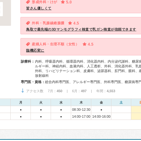
形成外科・けが
5.0
皆さん優しくて
外科・乳腺線維腺腫
4.5
鳥取で最先端の3Dマンモグラフィ検査で乳ガン検査が信頼できます
産婦人科・生理不順（女性）
4.5
臨機応変に
診療科：
内科、呼吸器内科、循環器内科、消化器内科、内分泌代謝科、糖尿
ルギー科、神経内科、血液内科、人工透析、外科、消化器外科、乳
外科、リハビリテーション科、皮膚科、泌尿器科、肛門科、眼科、
放射線科
専門医・資格：
アクセス数 7月：
450
| 6月：
497
| 年間：
4,553
月
火
水
木
金
土
08:30-12:30
●
●
●
●
14:00-17:00
14:00-16:00
●
●
●