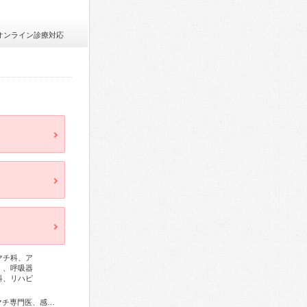
オンライン診療対応
マチ科、ア
）、呼吸器
科、リハビ
総合内科専門医、総合診療専門医、アレルギー専門医、リウマチ専門医、感染症専門医、血液専門医、外科専門医、糖尿病専門医、内分泌代謝科専門医、甲状腺専門医、呼吸器専門医、呼吸器外科専門医、気管支鏡専門医、循環器専門医、心臓血管外科専門医、高血圧専門医、不整脈専門医、消化器病専門医、消化器外科専門医、肝臓専門医、大腸肛門病専門医、消化器内視鏡専門医、泌尿器科専門医、腎臓専門医、透析専門医、脳血管内治療専門医、神経内科専門医、脳神経外科専門医、頭痛専門医、てんかん専門医、整形外科専門医、リハビリテーション科専門医、脊椎脊髄外科専門医、形成外科専門医、熱傷専門医、皮膚科専門医、眼科専門医、気管食道科専門医、耳鼻咽喉科専門医、めまい相談医、産婦人科専門医、婦人科腫瘍専門医、生殖医療専門医、乳腺専門医、産科婦人科腹腔鏡技術認定医、女性ヘルスケア専門医、周産期(新生児)専門医、小児科専門医、小児外科専門医、小児神経専門医、小児血液・がん専門医、老年病専門医、認知症専門医、老年精神専門医、一般病院連携精神医学専門医、精神科専門医、心療内科専門医、麻酔科専門医、ペインクリニック専門医、細胞診専門医、超音波専門医、病理専門医、口腔外科専門医、歯周病専門医、歯科放射線専門医、レーザー専門医、核医学専門医、放射線科専門医、臨床遺伝専門医、救急科専門医、漢方専門医、がん薬物療法専門医、がん治療認定医、日本睡眠学会専門医