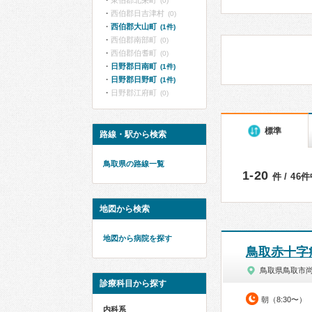
東伯郡北栄町
(0)
西伯郡日吉津村
(0)
西伯郡大山町
(1件)
西伯郡南部町
(0)
西伯郡伯耆町
(0)
日野郡日南町
(1件)
日野郡日野町
(1件)
日野郡江府町
(0)
標準
路線・駅から検索
鳥取県の路線一覧
1-20
件 / 46
地図から検索
地図から病院を探す
鳥取赤十字
鳥取県鳥取市
診療科目から探す
朝（8:30〜）
内科系