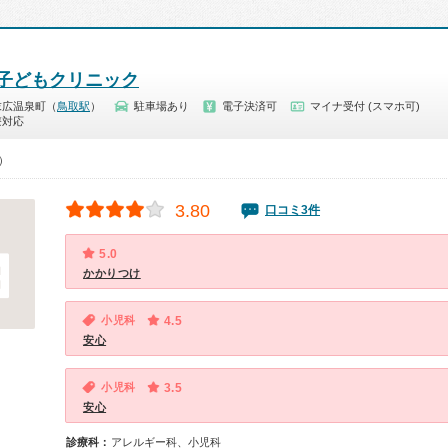
子どもクリニック
末広温泉町（
鳥取駅
）
駐車場あり
電子決済可
マイナ受付 (スマホ可)
療対応
0）
3.80
口コミ3件
5.0
かかりつけ
小児科
4.5
安心
小児科
3.5
安心
診療科：
アレルギー科、小児科