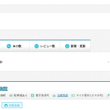
★の数
レビュー数
新着・更新
«
件中
病院
尚徳町
駐車場あり
電子決済可
治療実績
マイナ受付 (スマホ可)
女医在籍