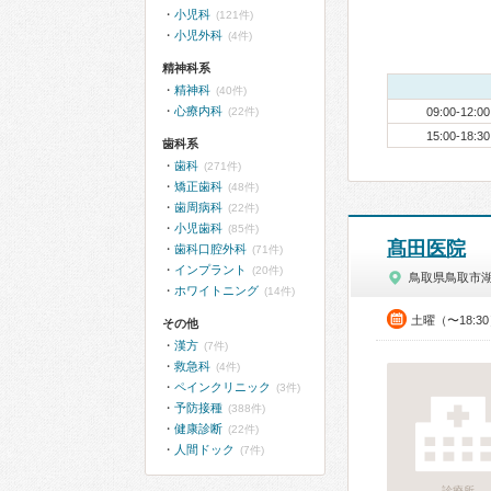
小児科
(121件)
小児外科
(4件)
精神科系
精神科
(40件)
心療内科
(22件)
09:00-12:00
15:00-18:30
歯科系
歯科
(271件)
矯正歯科
(48件)
歯周病科
(22件)
小児歯科
(85件)
髙田医院
歯科口腔外科
(71件)
インプラント
(20件)
鳥取県鳥取市
ホワイトニング
(14件)
土曜（〜18:3
その他
漢方
(7件)
救急科
(4件)
ペインクリニック
(3件)
予防接種
(388件)
健康診断
(22件)
人間ドック
(7件)
診療所