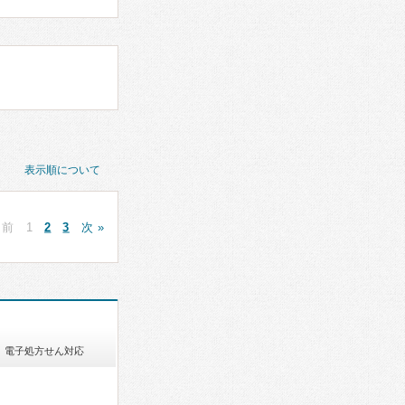
表示順について
 前
1
2
3
次 »
電子処方せん対応