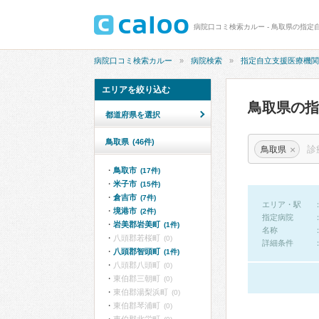
病院口コミ検索カルー - 鳥取県の指定
病院口コミ検索カルー
病院検索
指定自立支援医療機関
エリアを絞り込む
鳥取県の
都道府県を選択
鳥取県
(46件)
×
鳥取県
鳥取市
(17件)
米子市
(15件)
倉吉市
(7件)
エリア・駅
境港市
(2件)
指定病院
岩美郡岩美町
(1件)
名称
八頭郡若桜町
(0)
詳細条件
八頭郡智頭町
(1件)
八頭郡八頭町
(0)
東伯郡三朝町
(0)
東伯郡湯梨浜町
(0)
東伯郡琴浦町
(0)