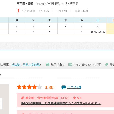
専門医・資格：
アレルギー専門医、小児科専門医
アクセス数 7月：
66
| 6月：
40
| 年間：
529
月
火
水
木
金
土
●
●
●
●
●
●
15:00-16:30
●
●
●
●
湖山町東（
湖山駅
、
鳥取大学前駅
）
駐車場あり
マイナ受付 (スマホ可)
電
0）
3.86
口コミ2件
精神科・慢性疲労症候群（CFS）
5.0
鳥取市の精神科・心療内科開業医ならこの先生がいいと思う