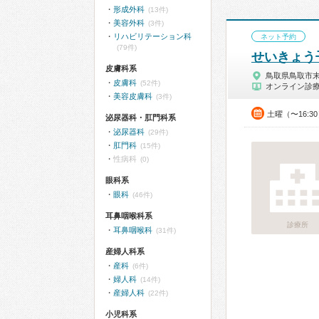
形成外科
(13件)
美容外科
(3件)
リハビリテーション科
ネット予約
(79件)
せいきょう
皮膚科系
鳥取県鳥取市
皮膚科
(52件)
オンライン診
美容皮膚科
(3件)
土曜（〜16:3
泌尿器科・肛門科系
泌尿器科
(29件)
肛門科
(15件)
性病科
(0)
眼科系
眼科
(46件)
耳鼻咽喉科系
診療所
耳鼻咽喉科
(31件)
産婦人科系
産科
(6件)
婦人科
(14件)
産婦人科
(22件)
小児科系