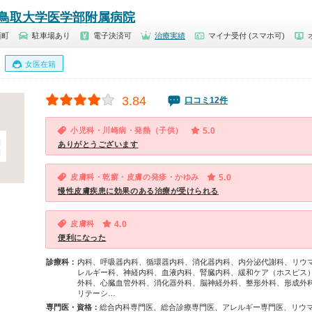
鳥取大学医学部附属病院
西町
駐車場あり
電子決済可
治療実績
マイナ受付 (スマホ可)
女医在籍
3.84
口コミ12件
小児科・川崎病・発熱（子供）
5.0
ありがとうございます
皮膚科・乾癬・皮膚の発疹・かゆみ
5.0
慢性皮膚疾患に効果のある治療が受けられる
皮膚科
4.0
便利になった
診療科：
内科、呼吸器内科、循環器内科、消化器内科、内分泌代謝科、リウ
レルギー科、神経内科、血液内科、腎臓内科、緩和ケア（ホスピス
外科、心臓血管外科、消化器外科、脳神経外科、整形外科、形成外
リテーシ…
専門医・資格：