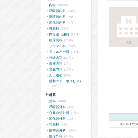
内科
(330件)
呼吸器内科
(54件)
循環器内科
(78件)
消化器内科
(97件)
胃腸科
(25件)
内分泌代謝科
(11件)
糖尿病科
(20件)
病院
リウマチ科
(25件)
アレルギー科
(34件)
神経内科
(47件)
血液内科
(7件)
腎臓内科
(15件)
人工透析
(8件)
緩和ケア（ホスピス）
(10件)
外科系
外科
(68件)
呼吸器外科
(4件)
心臓血管外科
(8件)
消化器外科
(11件)
08:30-17:10
乳腺科
(4件)
脳神経外科
(16件)
整形外科
(84件)