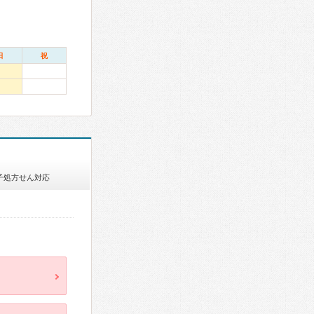
日
祝
子処方せん対応