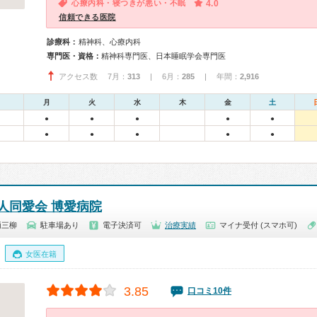
心療内科・寝つきが悪い・不眠
4.0
信頼できる医院
診療科：
精神科、心療内科
専門医・資格：
精神科専門医、日本睡眠学会専門医
アクセス数 7月：
313
| 6月：
285
| 年間：
2,916
月
火
水
木
金
土
●
●
●
●
●
●
●
●
●
●
人同愛会 博愛病院
両三柳
駐車場あり
電子決済可
治療実績
マイナ受付 (スマホ可)
女医在籍
3.85
口コミ10件