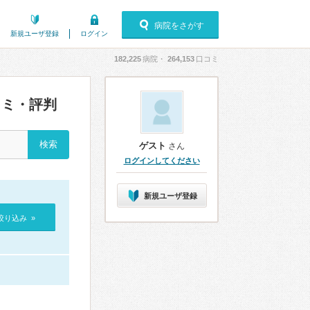
病院をさがす
新規ユーザ登録
ログイン
182,225
病院・
264,153
口コミ
ミ・評判
ゲスト
さん
ログインしてください
新規ユーザ登録
絞り込み »