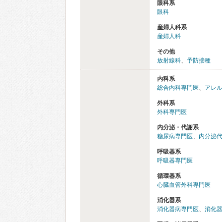
眼科系
眼科
産婦人科系
産婦人科
その他
放射線科
、
予防接種
内科系
総合内科専門医
、
アレ
外科系
外科専門医
内分泌・代謝系
糖尿病専門医
、
内分泌
呼吸器系
呼吸器専門医
循環器系
心臓血管外科専門医
消化器系
消化器病専門医
、
消化