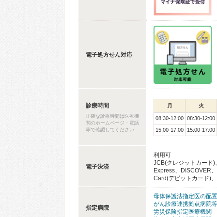
電子処方せん対応
診療時間
月
火
正確な診療時間は医療機
08:30-12:00
08:30-12:00
関のホームページ・電話
等で確認してください
15:00-17:00
15:00-17:00
利用可
JCB(クレジットカード)、
電子決済
Express、DISCOVER
Card(デビットカード)、i
母体保護法指定医の配
がん診療連携拠点病院
指定病院
労災保険指定医療機関