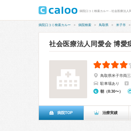
病院口コミ検索カルー - 社会医療法人同
病院口コミ検索カルー
病院検索
鳥取県
米子市
社会医療法人同愛会 博愛
鳥取県米子市両三柳
駐車場あり
朝（8:30〜）
病院TOP
治療実績