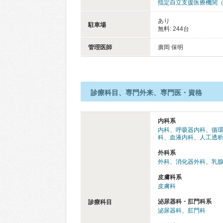
指定自立支援医療機関
あり
駐車場
無料: 244台
管理医師
廣岡 保明
診療科目、専門外来、専門医・資格
内科系
内科
、
呼吸器内科
、
循
科
、
血液内科
、
人工透
外科系
外科
、
消化器外科
、
乳
皮膚科系
皮膚科
泌尿器科・肛門科系
診療科目
泌尿器科
、
肛門科