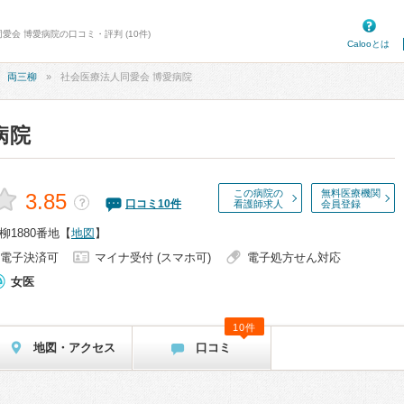
愛会 博愛病院の口コミ・評判 (10件)
Calooとは
両三柳
社会医療法人同愛会 博愛病院
病院
この病院の
無料医療機関
3.85
？
口コミ
10
件
看護師求人
会員登録
1880番地
【
地図
】
電子決済可
マイナ受付 (スマホ可)
電子処方せん対応
女医
10件
地図・アクセス
口コミ