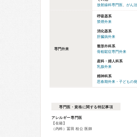
放射線科専門医
、
がん
呼吸器系
禁煙外来
消化器系
肝臓病外来
整形外科系
専門外来
骨粗鬆症専門外来
産科・婦人科系
乳腺外来
精神科系
思春期外来・子どもの
専門医・資格に関する特記事項
アレルギー専門医
【在籍】
（内科）冨田 桂公 医師