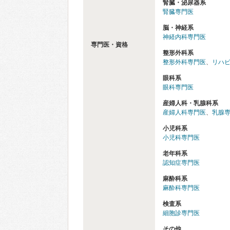
腎臓・泌尿器系
腎臓専門医
脳・神経系
神経内科専門医
専門医・資格
整形外科系
整形外科専門医
、
リハ
眼科系
眼科専門医
産婦人科・乳腺科系
産婦人科専門医
、
乳腺
小児科系
小児科専門医
老年科系
認知症専門医
麻酔科系
麻酔科専門医
検査系
細胞診専門医
その他