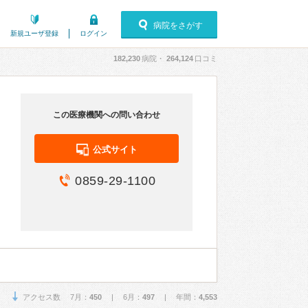
病院をさがす
新規ユーザ登録
ログイン
182,230
病院・
264,124
口コミ
この医療機関への問い合わせ
公式サイト
0859-29-1100
アクセス数 7月：
450
| 6月：
497
| 年間：
4,553