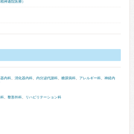
（精神通院医療）
環器内科
、
消化器内科
、
内分泌代謝科
、
糖尿病科
、
アレルギー科
、
神経内
析
腺科
、
整形外科
、
リハビリテーション科