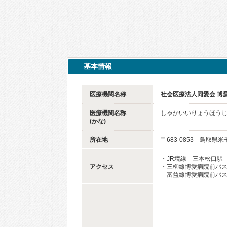
基本情報
医療機関名称
社会医療法人同愛会 博
医療機関名称
しゃかいいりょうほうじ
(かな)
所在地
〒683-0853 鳥取県
・JR境線 三本松口駅 
アクセス
・三柳線博愛病院前バス
富益線博愛病院前バス