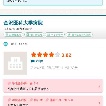
2025年10月...
金沢医科大学病院
石川県河北郡内灘町大学
駐車場あり
電子決済可
マイナ受付
電子処方せん対応
土曜（〜13:00）
3.82
20件
アクセス数 7月:
1,450
| 6月:
1,398
呼吸器外科
5.0
どれだけ感謝しても足りません
消化器内科
胆石症
体調不良
5.0
とても丁寧です