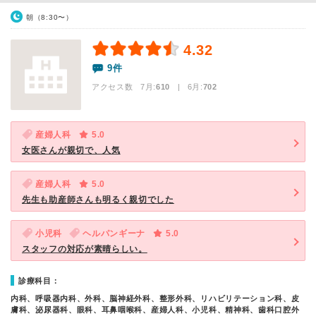
朝（8:30〜）
4.32
9件
アクセス数 7月:
610
| 6月:
702
産婦人科
5.0
女医さんが親切で、人気
産婦人科
5.0
先生も助産師さんも明るく親切でした
小児科
ヘルパンギーナ
5.0
スタッフの対応が素晴らしい。
診療科目：
内科、呼吸器内科、外科、脳神経外科、整形外科、リハビリテーション科、皮
膚科、泌尿器科、眼科、耳鼻咽喉科、産婦人科、小児科、精神科、歯科口腔外