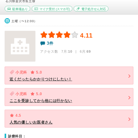
石川県金沢市長土塀
駐車場あり
マイナ受付
(スマホ可)
電子処方せん対応
土曜（〜12:00）
4.11
3件
アクセス数 7月:
10
| 6月:
69
小児科
5.0
近くだったらかかりつけにしたい！
小児科
5.0
ここを受診してから他には行かない
4.5
人気の優しいお医者さん
診療科目：