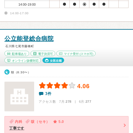
14:00-19:00
14:00-17:00
公立能登総合病院
石川県七尾市藤橋町
駐車場あり
電子決済可
マイナ受付
(スマホ可)
オンライン診療対応
女医在籍
朝（8:30〜）
4.06
3件
アクセス数 7月:
278
| 6月:
277
内科
咳（セキ）
5.0
丁寧です