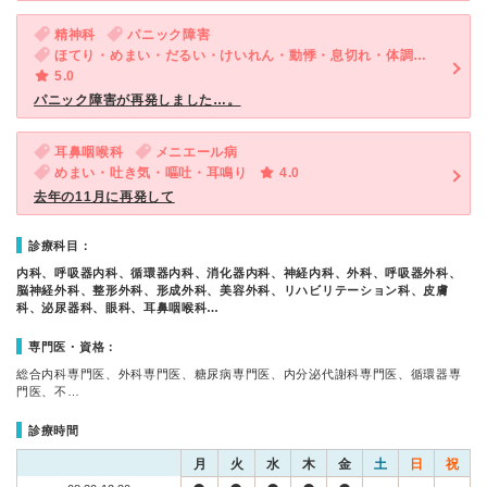
精神科
パニック障害
ほてり・めまい・だるい・けいれん・動悸・息切れ・体調不良・寝つきが悪い・不眠・気が滅入る・不安
5.0
パニック障害が再発しました…。
耳鼻咽喉科
メニエール病
めまい・吐き気・嘔吐・耳鳴り
4.0
去年の11月に再発して
診療科目：
内科、呼吸器内科、循環器内科、消化器内科、神経内科、外科、呼吸器外科、
脳神経外科、整形外科、形成外科、美容外科、リハビリテーション科、皮膚
科、泌尿器科、眼科、耳鼻咽喉科…
専門医・資格：
総合内科専門医、外科専門医、糖尿病専門医、内分泌代謝科専門医、循環器専
門医、不…
診療時間
月
火
水
木
金
土
日
祝