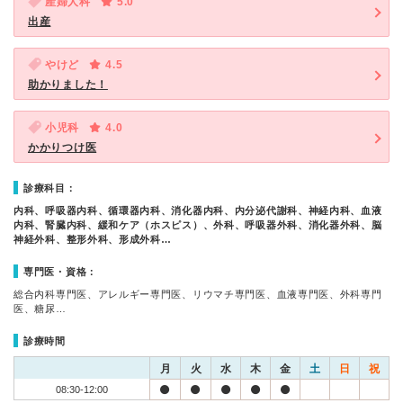
産婦人科
5.0
出産
やけど
4.5
助かりました！
小児科
4.0
かかりつけ医
診療科目：
内科、呼吸器内科、循環器内科、消化器内科、内分泌代謝科、神経内科、血液
内科、腎臓内科、緩和ケア（ホスピス）、外科、呼吸器外科、消化器外科、脳
神経外科、整形外科、形成外科…
専門医・資格：
総合内科専門医、アレルギー専門医、リウマチ専門医、血液専門医、外科専門
医、糖尿…
診療時間
月
火
水
木
金
土
日
祝
08:30-12:00