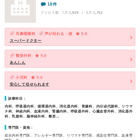
18件
アクセス数 7月:
1,929
| 6月:
1,752
耳鼻咽喉科
声が枯れる・痰
5.0
スーパードクター
整形外科
5.0
あんしん
小児科
5.0
安心して任せられます
診療科目：
内科、呼吸器内科、循環器内科、消化器内科、胃腸科、内分泌代謝科、リウマ
チ科、神経内科、血液内科、腎臓内科、呼吸器外科、心臓血管外科、消化器外
科、乳腺科、脳神経外科、整形…
専門医・資格：
総合内科専門医、アレルギー専門医、リウマチ専門医、感染症専門医、血液専