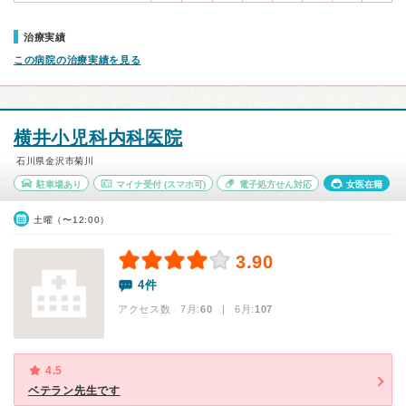
治療実績
この病院の治療実績を見る
横井小児科内科医院
石川県金沢市菊川
駐車場あり
マイナ受付
(スマホ可)
電子処方せん対応
女医在籍
土曜（〜12:00）
3.90
4件
アクセス数 7月:
60
| 6月:
107
4.5
ベテラン先生です