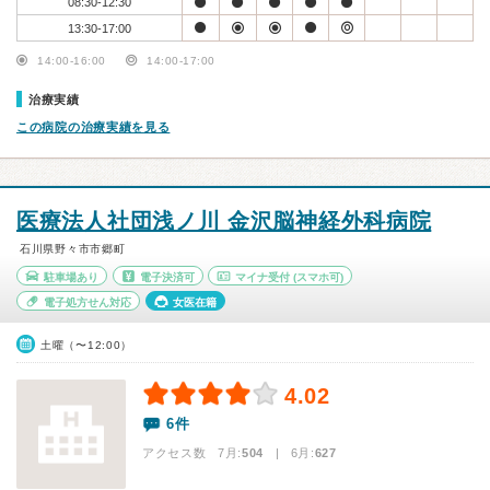
08:30-12:30
13:30-17:00
14:00-16:00
14:00-17:00
治療実績
この病院の治療実績を見る
医療法人社団浅ノ川 金沢脳神経外科病院
石川県野々市市郷町
駐車場あり
電子決済可
マイナ受付
(スマホ可)
電子処方せん対応
女医在籍
土曜（〜12:00）
4.02
6件
アクセス数 7月:
504
| 6月:
627