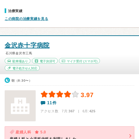
治療実績
この病院の治療実績を見る
金沢赤十字病院
石川県金沢市三馬
駐車場あり
電子決済可
マイナ受付
(スマホ可)
電子処方せん対応
朝（8:30〜）
3.97
11件
アクセス数 7月:
367
| 6月:
425
産婦人科
5.0