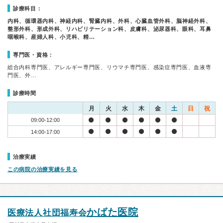
診療科目：
内科、循環器内科、神経内科、腎臓内科、外科、心臓血管外科、脳神経外科、
整形外科、形成外科、リハビリテーション科、皮膚科、泌尿器科、眼科、耳鼻
咽喉科、産婦人科、小児科、精…
専門医・資格：
総合内科専門医、アレルギー専門医、リウマチ専門医、感染症専門医、血液専
門医、外…
診療時間
月
火
水
木
金
土
日
祝
09:00-12:00
14:00-17:00
治療実績
この病院の治療実績を見る
かばた医院
医療法人社団福寿会