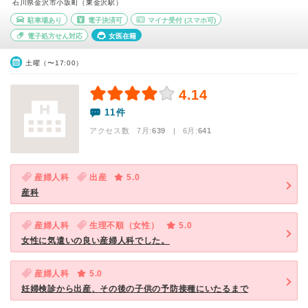
石川県金沢市小坂町（東金沢駅）
駐車場あり
電子決済可
マイナ受付
(スマホ可)
電子処方せん対応
女医在籍
土曜（〜17:00）
4.14
11件
アクセス数 7月:
639
| 6月:
641
産婦人科
出産
5.0
産科
産婦人科
生理不順（女性）
5.0
女性に気遣いの良い産婦人科でした。
産婦人科
5.0
妊婦検診から出産、その後の子供の予防接種にいたるまで