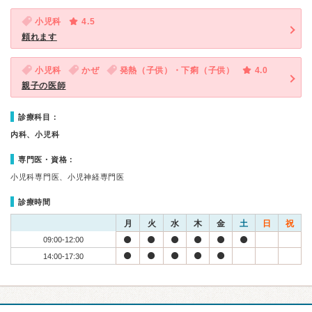
小児科
4.5
頼れます
小児科
かぜ
発熱（子供）・下痢（子供）
4.0
親子の医師
診療科目：
内科、小児科
専門医・資格：
小児科専門医、小児神経専門医
診療時間
月
火
水
木
金
土
日
祝
09:00-12:00
14:00-17:30