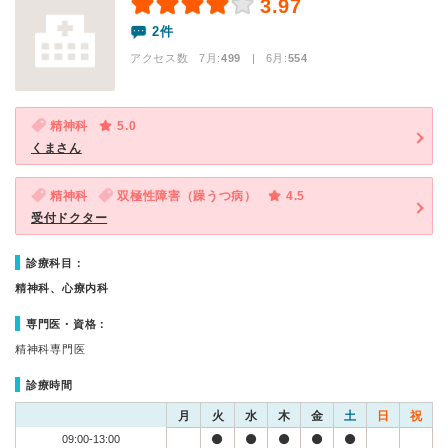
3.97
2件
アクセス数 7月:
499
| 6月:
554
精神科
5.0
くまさん
精神科
双極性障害（躁うつ病）
4.5
受付ドクター
診療科目：
精神科、心療内科
専門医・資格：
精神科専門医
診療時間
月
火
水
木
金
土
日
祝
09:00-13:00