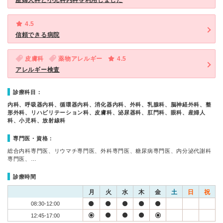
産婦人科と小児科内科を利用しました
4.5
信頼できる病院
皮膚科
薬物アレルギー
4.5
アレルギー検査
診療科目：
内科、呼吸器内科、循環器内科、消化器内科、外科、乳腺科、脳神経外科、整
形外科、リハビリテーション科、皮膚科、泌尿器科、肛門科、眼科、産婦人
科、小児科、放射線科
専門医・資格：
総合内科専門医、リウマチ専門医、外科専門医、糖尿病専門医、内分泌代謝科
専門医、…
診療時間
月
火
水
木
金
土
日
祝
08:30-12:00
12:45-17:00