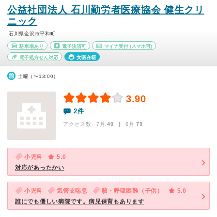
公益社団法人 石川勤労者医療協会 健生クリ
ニック
石川県金沢市平和町
駐車場あり
電子決済可
マイナ受付
(スマホ可)
電子処方せん対応
女医在籍
土曜（〜13:00）
3.90
2件
アクセス数 7月:
49
| 6月:
79
小児科
5.0
対応があったかい
小児科
気管支喘息
咳・呼吸困難（子供）
5.0
誰にでも優しい病院です。病児保育もあります