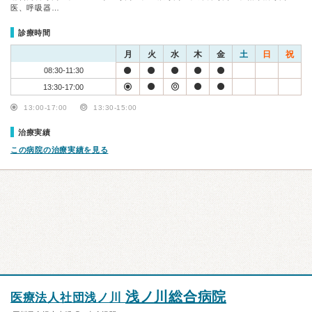
医、呼吸器…
診療時間
月
火
水
木
金
土
日
祝
08:30-11:30
13:30-17:00
13:00-17:00
13:30-15:00
治療実績
この病院の治療実績を見る
浅ノ川総合病院
医療法人社団浅ノ川