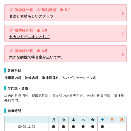
脳神経外科
脳動脈瘤
5.0
名医と素晴らしいスタッフ
脳神経外科
5.0
セカンドピニオンとして
脳神経外科
4.5
大きな病院で待合室が広いです。
診療科目：
循環器内科、神経内科、脳神経外科、リハビリテーション科
専門医・資格：
総合内科専門医、腎臓専門医、脳血管内治療専門医、神経内科専門医、脳神経
外科専門…
診療時間
月
火
水
木
金
土
日
祝
09:00-12:00