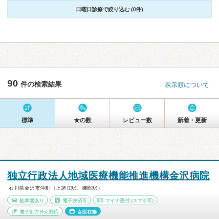
日曜日診療で絞り込む (0件)
90
件の検索結果
表示順について
標準
★の数
レビュー数
新着・更新
独立行政法人地域医療機能推進機構金沢病院
石川県金沢市沖町（上諸江駅、磯部駅）
駐車場あり
電子決済可
マイナ受付
(スマホ可)
電子処方せん対応
女医在籍