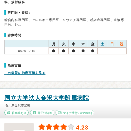
科、放射線科
専門医・資格：
総合内科専門医、アレルギー専門医、リウマチ専門医、感染症専門医、血液専
門医、外…
診療時間
月
火
水
木
金
土
日
祝
08:30-17:15
治療実績
この病院の治療実績を見る
国立大学法人金沢大学附属病院
石川県金沢市宝町
駐車場あり
電子決済可
マイナ受付
(スマホ可)
4.23