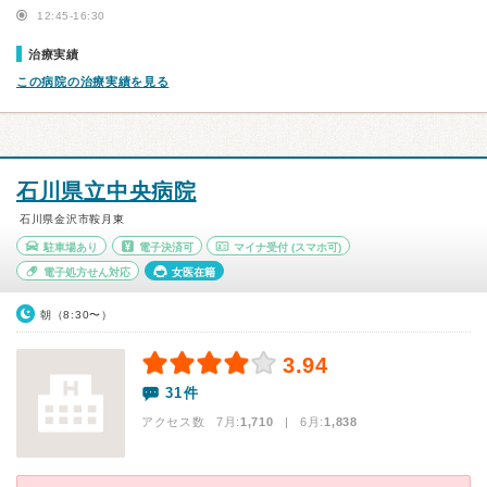
12:45-16:30
治療実績
この病院の治療実績を見る
石川県立中央病院
石川県金沢市鞍月東
駐車場あり
電子決済可
マイナ受付
(スマホ可)
電子処方せん対応
女医在籍
朝（8:30〜）
3.94
31件
アクセス数 7月:
1,710
| 6月:
1,838