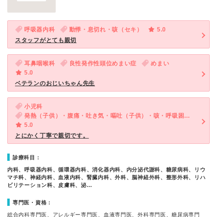
呼吸器内科
動悸・息切れ・咳（セキ）
5.0
スタッフがとても親切
耳鼻咽喉科
良性発作性頭位めまい症
めまい
5.0
ベテランのおじいちゃん先生
小児科
発熱（子供）・腹痛・吐き気・嘔吐（子供）・咳・呼吸困難（子供）・下痢（子供）
5.0
とにかく丁寧で親切です。
診療科目：
内科、呼吸器内科、循環器内科、消化器内科、内分泌代謝科、糖尿病科、リウ
マチ科、神経内科、血液内科、腎臓内科、外科、脳神経外科、整形外科、リハ
ビリテーション科、皮膚科、泌…
専門医・資格：
総合内科専門医、アレルギー専門医、血液専門医、外科専門医、糖尿病専門