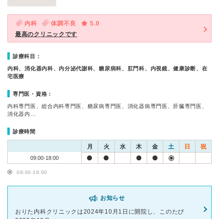
内科
体調不良
5.0
最高のクリニックです
診療科目：
内科、消化器内科、内分泌代謝科、糖尿病科、肛門科、内視鏡、健康診断、在
宅医療
専門医・資格：
内科専門医、総合内科専門医、糖尿病専門医、消化器病専門医、肝臓専門医、
消化器内…
診療時間
月
火
水
木
金
土
日
祝
09:00-18:00
09:00-16:00
お知らせ
おりた内科クリニックは2024年10月1日に開院し、このたび