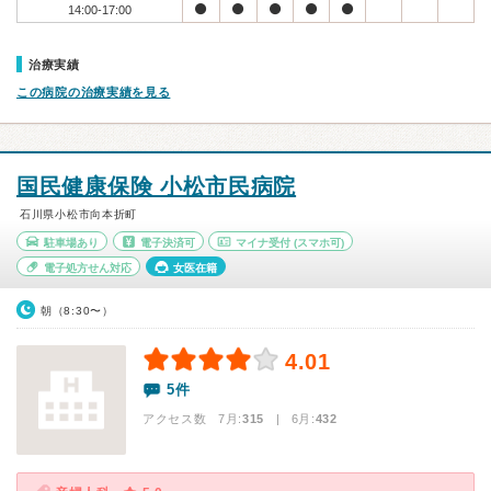
14:00-17:00
治療実績
この病院の治療実績を見る
国民健康保険 小松市民病院
石川県小松市向本折町
駐車場あり
電子決済可
マイナ受付
(スマホ可)
電子処方せん対応
女医在籍
朝（8:30〜）
4.01
5件
アクセス数 7月:
315
| 6月:
432