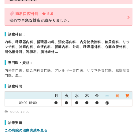
歯科口腔外科
5.0
安心で早急な対応が助かりました。
診療科目：
内科、呼吸器内科、循環器内科、消化器内科、内分泌代謝科、糖尿病科、リウ
マチ科、神経内科、血液内科、腎臓内科、外科、呼吸器外科、心臓血管外科、
消化器外科、乳腺科、脳神経外…
専門医・資格：
内科専門医、総合内科専門医、アレルギー専門医、リウマチ専門医、感染症専
門医、血…
診療時間
月
火
水
木
金
土
日
祝
09:00-15:00
09:00-13:00
治療実績
この病院の治療実績を見る