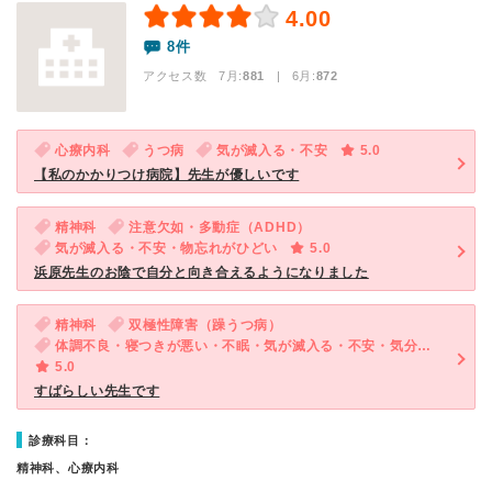
4.00
8件
アクセス数 7月:
881
| 6月:
872
心療内科
うつ病
気が滅入る・不安
5.0
【私のかかりつけ病院】先生が優しいです
精神科
注意欠如・多動症（ADHD）
気が滅入る・不安・物忘れがひどい
5.0
浜原先生のお陰で自分と向き合えるようになりました
精神科
双極性障害（躁うつ病）
体調不良・寝つきが悪い・不眠・気が滅入る・不安・気分が異常に高揚している
5.0
すばらしい先生です
診療科目：
精神科、心療内科