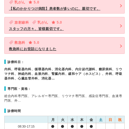
乳がん
5.0
【私のかかりつけ病院】患者数が多いのに、親切です、
放射線科
乳がん
5.0
スタッフの方々、皆様親切です。
救急科
5.0
救急科にお世話になりました
診療科目：
内科、呼吸器内科、循環器内科、消化器内科、内分泌代謝科、糖尿病科、リウ
マチ科、神経内科、血液内科、腎臓内科、緩和ケア（ホスピス）、外科、呼吸
器外科、心臓血管外科、消化器…
専門医・資格：
総合内科専門医、アレルギー専門医、リウマチ専門医、感染症専門医、血液専
門医、外…
診療時間
月
火
水
木
金
土
日
祝
08:30-17:15