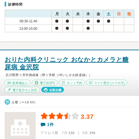
診療時間
月
火
水
木
金
土
日
祝
08:30-11:40
13:00-15:00
おりた内科クリニック おなかとカメラと糖
尿病 金沢院
石川県野々市市御経塚（野々市駅（IRいしかわ鉄道線））
駐車場あり
電子決済可
ネット予約
マイナ受付
(スマホ可)
電子処方せん対応
女医在籍
土曜（〜16:00）
3.37
1件
アクセス数 7月:
192
| 6月:
196