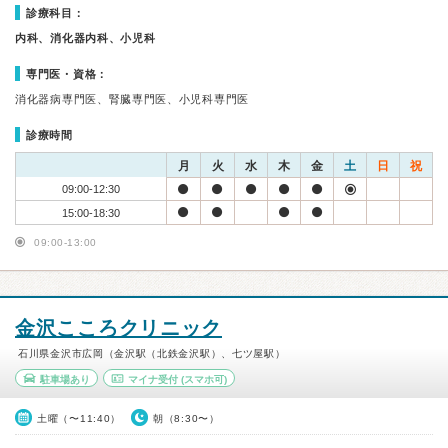
診療科目：
内科、消化器内科、小児科
専門医・資格：
消化器病専門医、腎臓専門医、小児科専門医
診療時間
月
火
水
木
金
土
日
祝
09:00-12:30
15:00-18:30
09:00-13:00
金沢こころクリニック
石川県金沢市広岡（金沢駅（北鉄金沢駅）、七ツ屋駅）
駐車場あり
マイナ受付
(スマホ可)
土曜（〜11:40）
朝（8:30〜）