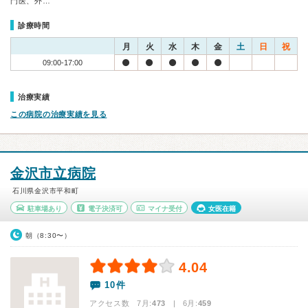
門医、外…
診療時間
月
火
水
木
金
土
日
祝
09:00-17:00
治療実績
この病院の治療実績を見る
金沢市立病院
石川県金沢市平和町
駐車場あり
電子決済可
マイナ受付
女医在籍
朝（8:30〜）
4.04
10件
アクセス数 7月:
473
| 6月:
459