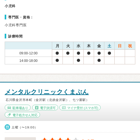
小児科
専門医・資格：
小児科専門医
診療時間
月
火
水
木
金
土
日
祝
09:00-12:00
14:00-18:00
メンタルクリニックくまぶん
石川県金沢市本町（金沢駅（北鉄金沢駅）、七ツ屋駅）
駐車場あり
電子決済可
マイナ受付
(スマホ可)
電子処方せん対応
土曜（〜19:00）