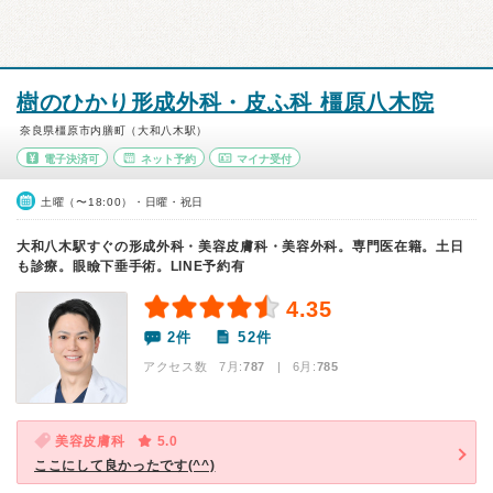
樹のひかり形成外科・皮ふ科 橿原八木院
奈良県橿原市内膳町（大和八木駅）
電子決済可
ネット予約
マイナ受付
土曜（〜18:00）・日曜・祝日
大和八木駅すぐの形成外科・美容皮膚科・美容外科。専門医在籍。土日
も診療。眼瞼下垂手術。LINE予約有
4.35
2件
52件
アクセス数 7月:
787
| 6月:
785
美容皮膚科
5.0
ここにして良かったです(^^)