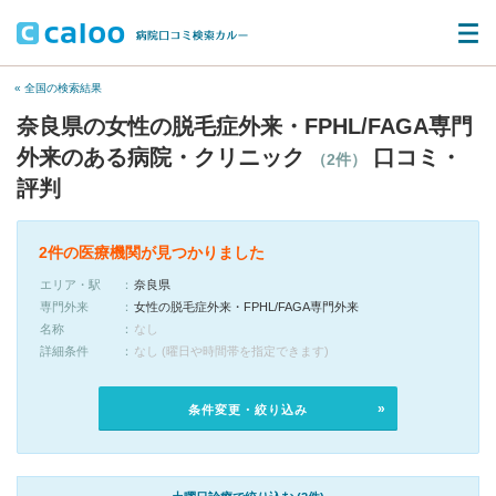
« 全国の検索結果
奈良県の女性の脱毛症外来・FPHL/FAGA専門
外来のある病院・クリニック
口コミ・
（2件）
評判
2件の医療機関が見つかりました
エリア・駅
奈良県
専門外来
女性の脱毛症外来・FPHL/FAGA専門外来
名称
なし
詳細条件
なし (曜日や時間帯を指定できます)
条件変更・絞り込み