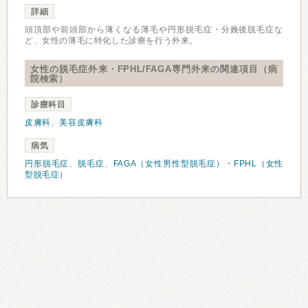
詳細
頭頂部や前頭部から薄くなる薄毛や円形脱毛症・分娩後脱毛症な
ど、女性の薄毛に特化した診療を行う外来。
女性の脱毛症外来・FPHL/FAGA専門外来の関連項目（病
院検索）
診療科目
皮膚科
、
美容皮膚科
病気
円形脱毛症
、
脱毛症
、
FAGA（女性男性型脱毛症）・FPHL（女性
型脱毛症）