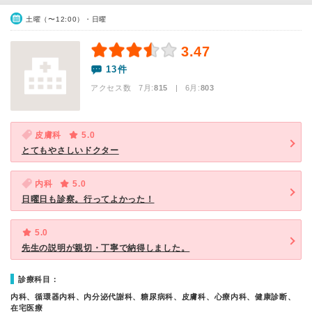
土曜（〜12:00）・日曜
3.47
13件
アクセス数 7月:
815
| 6月:
803
皮膚科
5.0
とてもやさしいドクター
内科
5.0
日曜日も診察。行ってよかった！
5.0
先生の説明が親切・丁寧で納得しました。
診療科目：
内科、循環器内科、内分泌代謝科、糖尿病科、皮膚科、心療内科、健康診断、
在宅医療