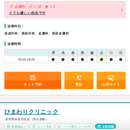
皮膚科
いぼ
4.5
とても優しい先生です
診療科目：
形成外科、美容外科、皮膚科、美容皮膚科
診療時間
月
火
水
木
金
土
日
祝
09:00-18:00
ネット予約
電話
公式サイト
ひまわりクリニック
奈良県奈良市右京（高の原駅）
駐車場あり
ネット予約
マイナ受付
(スマホ可)
女医在籍