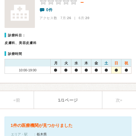
－
0件
アクセス数 7月:
26
| 6月:
20
診療科目：
皮膚科、美容皮膚科
診療時間
月
火
水
木
金
土
日
祝
10:00-19:00
«前
1/1ページ
次»
1件の医療機関が見つかりました
エリア・駅
栃木県