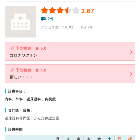
3.67
2件
アクセス数 7月:
91
| 6月:
74
予防接種
5.0
コロナワクチン
予防接種
4.0
新しい・・・
診療科目：
内科、外科、泌尿器科、内視鏡
専門医・資格：
泌尿器科専門医、がん治療認定医
診療時間
月
火
水
木
金
土
日
祝