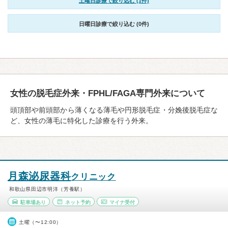
土曜日診療で絞り込む (1件)
日曜日診療で絞り込む (0件)
女性の脱毛症外来・FPHL/FAGA専門外来について
頭頂部や前頭部から薄くなる薄毛や円形脱毛症・分娩後脱毛症な
ど、女性の薄毛に特化した診療を行う外来。
月森泌尿器科
クリニック
和歌山県田辺市明洋（芳養駅）
駐車場あり
ネット予約
マイナ受付
土曜（〜12:00）