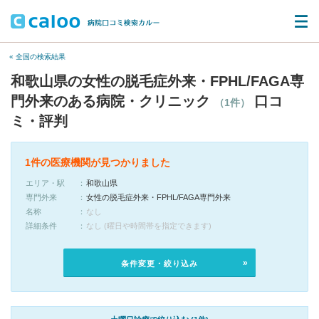
« 全国の検索結果
和歌山県の女性の脱毛症外来・FPHL/FAGA専
門外来のある病院・クリニック
口コ
（1件）
ミ・評判
1件の医療機関が見つかりました
エリア・駅
和歌山県
専門外来
女性の脱毛症外来・FPHL/FAGA専門外来
名称
なし
詳細条件
なし (曜日や時間帯を指定できます)
条件変更・絞り込み