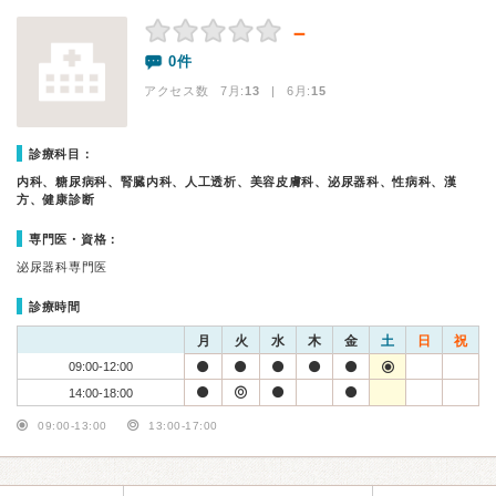
－
0件
アクセス数 7月:
13
| 6月:
15
診療科目：
内科、糖尿病科、腎臓内科、人工透析、美容皮膚科、泌尿器科、性病科、漢
方、健康診断
専門医・資格：
泌尿器科専門医
診療時間
月
火
水
木
金
土
日
祝
09:00-12:00
14:00-18:00
09:00-13:00
13:00-17:00