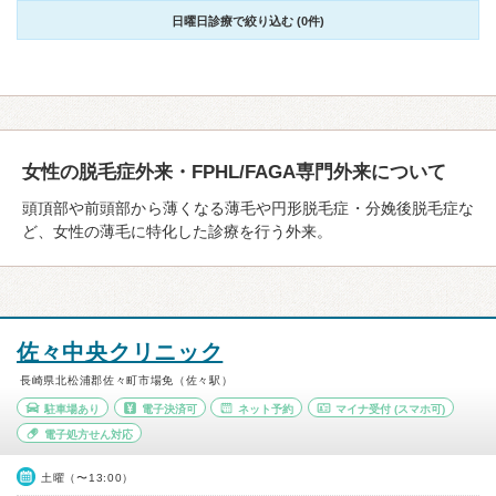
日曜日診療で絞り込む (0件)
女性の脱毛症外来・FPHL/FAGA専門外来について
頭頂部や前頭部から薄くなる薄毛や円形脱毛症・分娩後脱毛症な
ど、女性の薄毛に特化した診療を行う外来。
佐々中央クリニック
長崎県北松浦郡佐々町市場免（佐々駅）
駐車場あり
電子決済可
ネット予約
マイナ受付
(スマホ可)
電子処方せん対応
土曜（〜13:00）