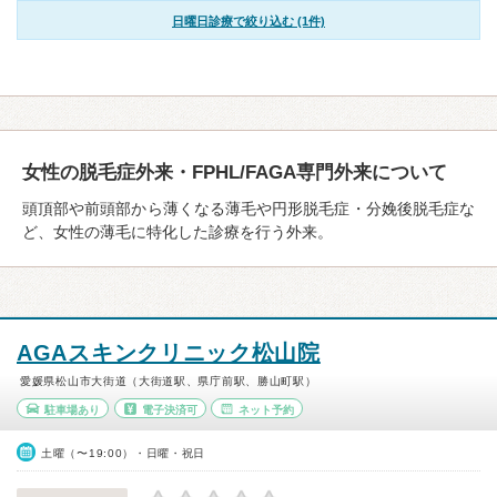
日曜日診療で絞り込む (1件)
女性の脱毛症外来・FPHL/FAGA専門外来について
頭頂部や前頭部から薄くなる薄毛や円形脱毛症・分娩後脱毛症な
ど、女性の薄毛に特化した診療を行う外来。
AGAスキンクリニック松山院
愛媛県松山市大街道（大街道駅、県庁前駅、勝山町駅）
駐車場あり
電子決済可
ネット予約
土曜（〜19:00）・日曜・祝日