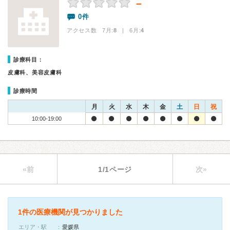
－
0件
アクセス数 7月:
8
| 6月:
4
診療科目：
皮膚科、美容皮膚科
診療時間
月
火
水
木
金
土
日
祝
10:00-19:00
«前
1/1ページ
次»
1件の医療機関が見つかりました
エリア・駅
愛媛県