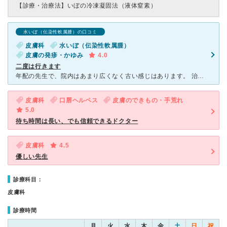
【診療・治療法】
いぼの冷凍凝固法（液体窒素）
水いぼ（伝染性軟属腫）の口コミ
皮膚科
水いぼ（伝染性軟属腫）
皮膚の発疹・かゆみ
4.0
二度は行きます
年配の先生で、院内はあまり広くなく古い感じはあります。 治っていても様子を見たいから何日後に来てね、と言われるので面倒だなと思い、違う皮膚科に変えたところ、先生の指示通りに薬を塗っていたら悪化し
皮膚科
口唇ヘルペス
皮膚のできもの・手荒れ
5.0
待ち時間は長い、でも信頼できるドクター
皮膚科
4.5
優しい先生
診療科目：
皮膚科
診療時間
月
火
水
木
金
土
日
祝