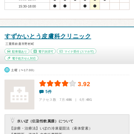
15:30-18:00
すずかいとう皮膚科クリニック
三重県鈴鹿市野村町
駐車場あり
電子決済可
マイナ受付
(スマホ可)
電子処方せん対応
土曜（〜17:00）
3.92
5件
アクセス数 7月:
486
| 6月:
491
水いぼ（伝染性軟属腫）について
【診療・治療法】
いぼの冷凍凝固法（液体窒素）