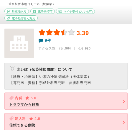
三重県松阪市朝日町一区（松阪駅）
駐車場あり
電子決済可
マイナ受付
(スマホ可)
電子処方せん対応
3.39
9件
アクセス数 7月:
904
| 6月:
920
水いぼ（伝染性軟属腫）について
【診療・治療法】
いぼの冷凍凝固法（液体窒素）
【専門医・資格】
形成外科専門医、皮膚科専門医
内科
5.0
トラウマから解放
婦人科
4.0
信頼できる病院