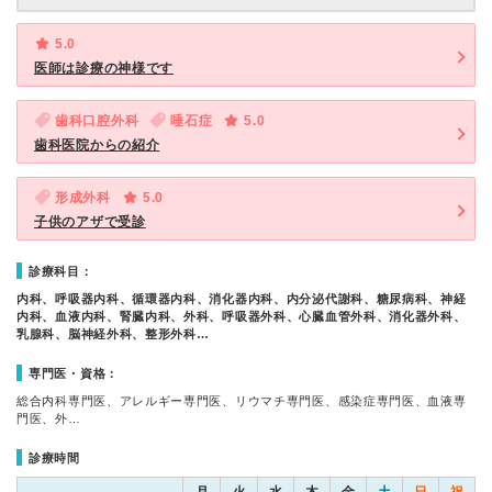
5.0
医師は診療の神様です
歯科口腔外科
唾石症
5.0
歯科医院からの紹介
形成外科
5.0
子供のアザで受診
診療科目：
内科、呼吸器内科、循環器内科、消化器内科、内分泌代謝科、糖尿病科、神経
内科、血液内科、腎臓内科、外科、呼吸器外科、心臓血管外科、消化器外科、
乳腺科、脳神経外科、整形外科…
専門医・資格：
総合内科専門医、アレルギー専門医、リウマチ専門医、感染症専門医、血液専
門医、外…
診療時間