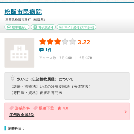
松阪市民病院
三重県松阪市殿町（松阪駅）
駐車場あり
電子決済可
マイナ受付
(スマホ可)
3.22
1件
アクセス数 7月:
160
| 6月:
179
水いぼ（伝染性軟属腫）について
【診療・治療法】
いぼの冷凍凝固法（液体窒素）
【専門医・資格】
皮膚科専門医
形成外科
眼瞼下垂
4.0
症例数全国3位
診療科目：