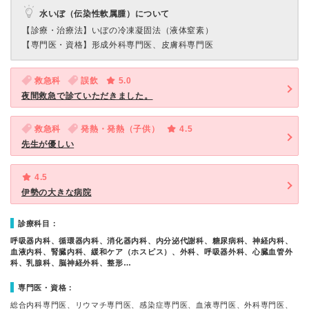
水いぼ（伝染性軟属腫）について
【診療・治療法】
いぼの冷凍凝固法（液体窒素）
【専門医・資格】
形成外科専門医、皮膚科専門医
救急科
誤飲
5.0
夜間救急で診ていただきました。
救急科
発熱・発熱（子供）
4.5
先生が優しい
4.5
伊勢の大きな病院
診療科目：
呼吸器内科、循環器内科、消化器内科、内分泌代謝科、糖尿病科、神経内科、
血液内科、腎臓内科、緩和ケア（ホスピス）、外科、呼吸器外科、心臓血管外
科、乳腺科、脳神経外科、整形…
専門医・資格：
総合内科専門医、リウマチ専門医、感染症専門医、血液専門医、外科専門医、