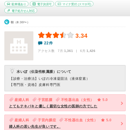
駐車場あり
電子決済可
マイナ受付
(スマホ可)
電子処方せん対応
朝（8:30〜）
3.34
22件
アクセス数 7月:
1,361
| 6月:
1,426
水いぼ（伝染性軟属腫）について
【診療・治療法】
いぼの冷凍凝固法（液体窒素）
【専門医・資格】
皮膚科専門医
産婦人科
子宮筋腫
不性器出血（女性）
5.0
とてもテキパキと優しく親切な女性の医師の方でした
産婦人科
子宮内膜症
不性器出血（女性）
5.0
婦人科の若い先生が良いです。