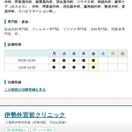
内科、呼吸器内科、循環器内科、消化器内科、リウマチ科、神経内科、緩和ケ
ア（ホスピス）、外科、呼吸器外科、消化器外科、脳神経外科、整形外科、形
成外科、リハビリテーション科…
専門医・資格：
総合内科専門医、アレルギー専門医、リウマチ専門医、外科専門医、呼吸器専
門医、呼…
診療時間
月
火
水
木
金
土
日
祝
09:00-12:00
13:00-14:30
治療実績
この病院の治療実績を見る
伊勢外宮前クリニック
三重県伊勢市宮後（伊勢市駅、宇治山田駅）
駐車場あり
マイナ受付