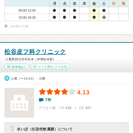
月
火
水
木
金
土
日
祝
09:00-12:00
15:00-18:30
14:00-17:00
松谷皮フ科クリニック
三重県四日市市松本（伊勢松本駅）
駐車場あり
マイナ受付
(スマホ可)
土曜（〜18:00）・日曜
4.13
7件
アクセス数 7月:
628
| 6月:
547
水いぼ（伝染性軟属腫）について