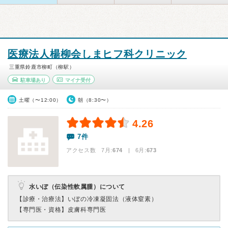
医療法人楊柳会しまヒフ科クリニック
三重県鈴鹿市柳町（柳駅）
駐車場あり
マイナ受付
土曜（〜12:00）
朝（8:30〜）
4.26
7件
アクセス数 7月:
674
| 6月:
673
水いぼ（伝染性軟属腫）について
【診療・治療法】
いぼの冷凍凝固法（液体窒素）
【専門医・資格】
皮膚科専門医