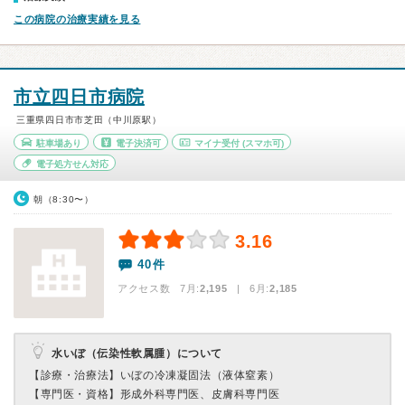
この病院の治療実績を見る
市立四日市病院
三重県四日市市芝田（中川原駅）
駐車場あり
電子決済可
マイナ受付
(スマホ可)
電子処方せん対応
朝（8:30〜）
3.16
40件
アクセス数 7月:
2,195
| 6月:
2,185
水いぼ（伝染性軟属腫）について
【診療・治療法】
いぼの冷凍凝固法（液体窒素）
【専門医・資格】
形成外科専門医、皮膚科専門医