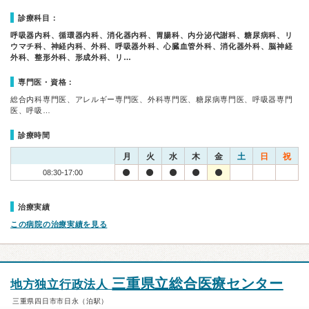
診療科目：
呼吸器内科、循環器内科、消化器内科、胃腸科、内分泌代謝科、糖尿病科、リ
ウマチ科、神経内科、外科、呼吸器外科、心臓血管外科、消化器外科、脳神経
外科、整形外科、形成外科、リ…
専門医・資格：
総合内科専門医、アレルギー専門医、外科専門医、糖尿病専門医、呼吸器専門
医、呼吸…
診療時間
月
火
水
木
金
土
日
祝
08:30-17:00
治療実績
この病院の治療実績を見る
三重県立総合医療センター
地方独立行政法人
三重県四日市市日永（泊駅）