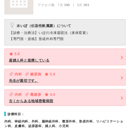
アクセス数 7月:
390
| 6月:
393
水いぼ（伝染性軟属腫）について
【診療・治療法】
いぼの冷凍凝固法（液体窒素）
【専門医・資格】
形成外科専門医
5.0
産婦人科と提携している
内科
糖尿病
5.0
先生が親切です。
内科
蕁麻疹
4.0
古くからある地域密着病院
診療科目：
内科、神経内科、外科、脳神経外科、整形外科、形成外科、リハビリテーショ
ン科、皮膚科、泌尿器科、婦人科、小児科