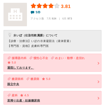
3.81
9件
アクセス数 7月:
924
| 6月:
973
水いぼ（伝染性軟属腫）について
【診療・治療法】
いぼの冷凍凝固法（液体窒素）
【専門医・資格】
皮膚科専門医
循環器内科
慢性心不全
めまい・動悸・息切れ
5.0
通院しております。
糖尿病科
糖尿病
5.0
国立中央
産科
4.5
里帰り出産・妊娠糖尿病