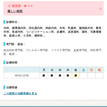
脳梗塞
4.0
優しい病院
診療科目：
内科、循環器内科、消化器内科、神経内科、外科、乳腺科、脳神経外科、整形
外科、形成外科、リハビリテーション科、皮膚科、泌尿器科、眼科、耳鼻咽喉
科、産婦人科、小児科、精神科…
専門医・資格：
総合内科専門医、アレルギー専門医、リウマチ専門医、血液専門医、外科専門
医、糖尿…
診療時間
月
火
水
木
金
土
日
祝
09:00-12:00
治療実績
この病院の治療実績を見る