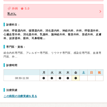
外科
5.0
乳がん
診療科目：
内科、呼吸器内科、循環器内科、消化器内科、神経内科、外科、呼吸器外科、
心臓血管外科、消化器外科、乳腺科、脳神経外科、整形外科、形成外科、皮膚
科、泌尿器科、眼科、耳鼻咽喉…
専門医・資格：
総合内科専門医、アレルギー専門医、リウマチ専門医、感染症専門医、血液専
門医、外…
診療時間
月
火
水
木
金
土
日
祝
08:30-11:30
治療実績
この病院の治療実績を見る