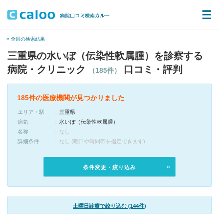
« 全国の検索結果
三重県の水いぼ（伝染性軟属腫）を診察する
病院・クリニック
口コミ・評判
（185件）
185件の医療機関が見つかりました
エリア・駅
三重県
病気
水いぼ（伝染性軟属腫）
名称
なし
詳細条件
なし (曜日や時間帯を指定できます)
条件変更・絞り込み
土曜日診療で絞り込む (144件)