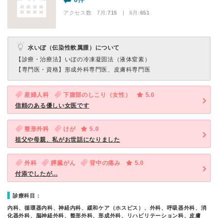
アクセス数 7月:
715
| 6月:
651
水いぼ（伝染性軟属腫）について
【診療・治療法】
いぼの冷凍凝固法（液体窒素）
【専門医・資格】
形成外科専門医、皮膚科専門医
産婦人科
下腹部のしこり（女性）
5.0
信頼のある優しい女医です
整形外科
けが
5.0
祖父や母親、私がお世話になりました
外科
膵臓がん
背中の痛み
5.0
付添でしたが...
診療科目：
内科、循環器内科、神経内科、緩和ケア（ホスピス）、外科、呼吸器外科、消
化器外科、脳神経外科、整形外科、形成外科、リハビリテーション科、皮膚