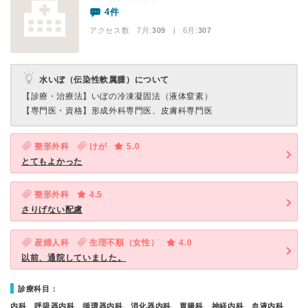
4件
アクセス数 7月:
309
| 6月:
307
水いぼ（伝染性軟属腫）について
【診療・治療法】
いぼの冷凍凝固法（液体窒素）
【専門医・資格】
形成外科専門医、皮膚科専門医
整形外科
けが
5.0
とてもよかった
整形外科
4.5
さりげない配慮
産婦人科
生理不順（女性）
4.0
以前、通院していました。
診療科目：
内科、呼吸器内科、循環器内科、消化器内科、胃腸科、神経内科、血液内科、