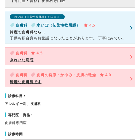
【専門医・資格】
皮膚科専門医
水いぼ（伝染性軟属腫）の口コミ
皮膚科
水いぼ（伝染性軟属腫）
4.5
鈴鹿で皮膚科なら...
子供も私自身もお世話になったことがあります。 丁寧にみていただいたと思います。 先生の診察の前に事前の皮膚の写真取りなど看護師さんがしてくれます。その看護師さんによっては対応が冷たかったり優しかっ
皮膚科
4.5
きれいな病院
皮膚科
皮膚の発疹・かゆみ・皮膚の乾燥
4.0
綺麗な皮膚科です
診療科目：
アレルギー科、皮膚科
専門医・資格：
皮膚科専門医
診療時間