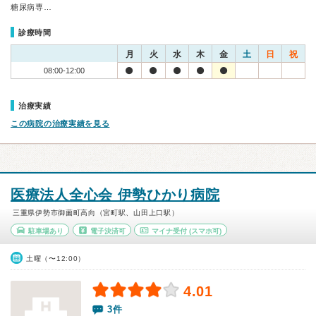
糖尿病専…
診療時間
月
火
水
木
金
土
日
祝
08:00-12:00
治療実績
この病院の治療実績を見る
医療法人全心会 伊勢ひかり病院
三重県伊勢市御薗町高向（宮町駅、山田上口駅）
駐車場あり
電子決済可
マイナ受付
(スマホ可)
土曜（〜12:00）
4.01
3件