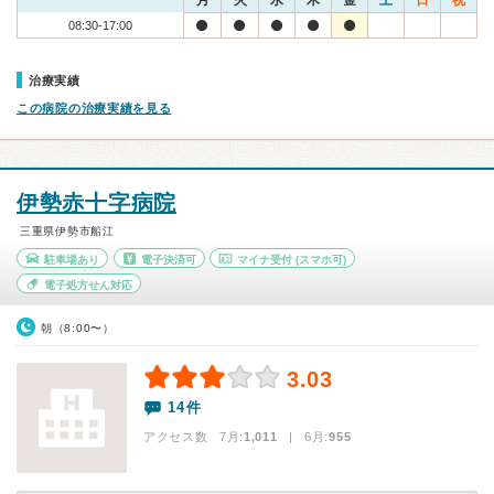
月
火
水
木
金
土
日
祝
08:30-17:00
治療実績
この病院の治療実績を見る
伊勢赤十字病院
三重県伊勢市船江
駐車場あり
電子決済可
マイナ受付
(スマホ可)
電子処方せん対応
朝（8:00〜）
3.03
14件
アクセス数 7月:
1,011
| 6月:
955