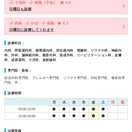
小児科
発熱（子供）
4.5
日曜日も診察
内科
かぜ
発熱
4.5
日曜日に診療してくれます
診療科目：
内科、呼吸器内科、循環器内科、消化器内科、胃腸科、リウマチ科、神経内
科、外科、脳神経外科、整形外科、形成外科、リハビリテーション科、皮膚
科、泌尿器科、小児科、放射線科
専門医・資格：
総合内科専門医、アレルギー専門医、リウマチ専門医、外科専門医、糖尿病専
門医、呼…
診療時間
月
火
水
木
金
土
日
祝
09:00-12:00
15:00-18:00
治療実績