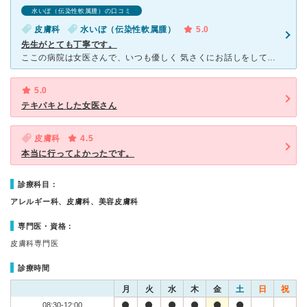
水いぼ（伝染性軟属腫）の口コミ
皮膚科
水いぼ（伝染性軟属腫）
5.0
先生がとても丁寧です。
ここの病院は女医さんで、いつも優しく 気さくにお話しをしてくださいます。丁寧に説明してくださるし、こちらの話もしっかりと聞いてくれます。中にいる看護師さんもとても優しいです。 すごく親身に寄り添っ
5.0
テキパキとした女医さん
皮膚科
4.5
本当に行ってよかったです。
診療科目：
アレルギー科、皮膚科、美容皮膚科
専門医・資格：
皮膚科専門医
診療時間
月
火
水
木
金
土
日
祝
08:30-12:00