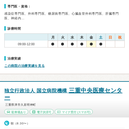
専門医・資格：
感染症専門医、外科専門医、糖尿病専門医、心臓血管外科専門医、肝臓専門
医、神経内…
診療時間
月
火
水
木
金
土
日
祝
09:00-12:00
治療実績
この病院の治療実績を見る
三重中央医療センタ
独立行政法人 国立病院機構
ー
三重県津市久居明神町
駐車場あり
電子決済可
マイナ受付
(スマホ可)
朝（8:30〜）