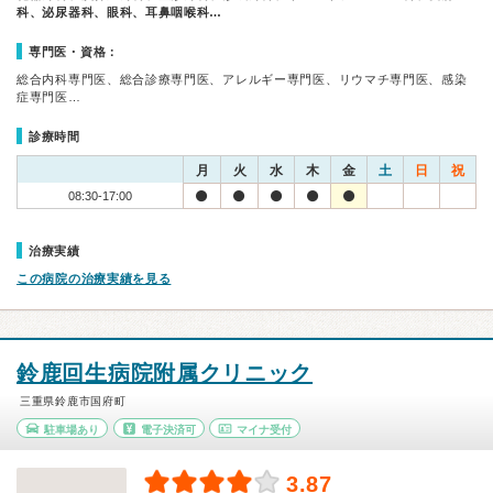
科、泌尿器科、眼科、耳鼻咽喉科…
専門医・資格：
総合内科専門医、総合診療専門医、アレルギー専門医、リウマチ専門医、感染
症専門医…
診療時間
月
火
水
木
金
土
日
祝
08:30-17:00
治療実績
この病院の治療実績を見る
鈴鹿回生病院附属クリニック
三重県鈴鹿市国府町
駐車場あり
電子決済可
マイナ受付
3.87