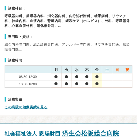
診療科目：
呼吸器内科、循環器内科、消化器内科、内分泌代謝科、糖尿病科、リウマチ
科、神経内科、血液内科、腎臓内科、緩和ケア（ホスピス）、外科、呼吸器外
科、心臓血管外科、消化器外科、…
専門医・資格：
総合内科専門医、総合診療専門医、アレルギー専門医、リウマチ専門医、感染
症専門医…
診療時間
月
火
水
木
金
土
日
祝
08:30-12:30
13:30-16:00
治療実績
この病院の治療実績を見る
済生会松阪総合病院
社会福祉法人 恩賜財団