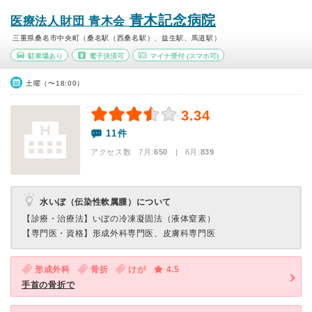
青木記念病院
医療法人財団 青木会
三重県桑名市中央町（桑名駅（西桑名駅）、益生駅、馬道駅）
駐車場あり
電子決済可
マイナ受付
(スマホ可)
土曜（〜18:00）
3.34
11件
アクセス数 7月:
650
| 6月:
839
水いぼ（伝染性軟属腫）について
【診療・治療法】
いぼの冷凍凝固法（液体窒素）
【専門医・資格】
形成外科専門医、皮膚科専門医
形成外科
骨折
けが
4.5
手首の骨折で