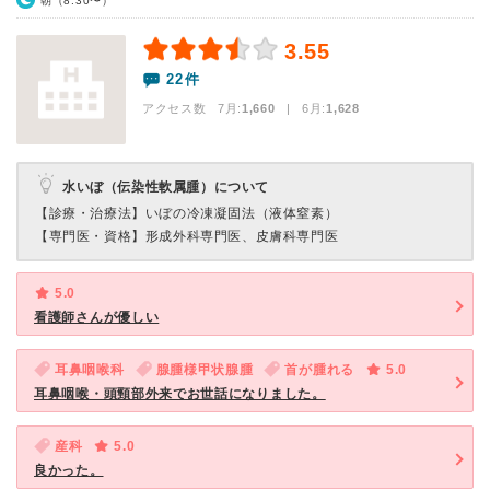
朝（8:30〜）
3.55
22件
アクセス数 7月:
1,660
| 6月:
1,628
水いぼ（伝染性軟属腫）について
【診療・治療法】
いぼの冷凍凝固法（液体窒素）
【専門医・資格】
形成外科専門医、皮膚科専門医
5.0
看護師さんが優しい
耳鼻咽喉科
腺腫様甲状腺腫
首が腫れる
5.0
耳鼻咽喉・頭頸部外来でお世話になりました。
産科
5.0
良かった。