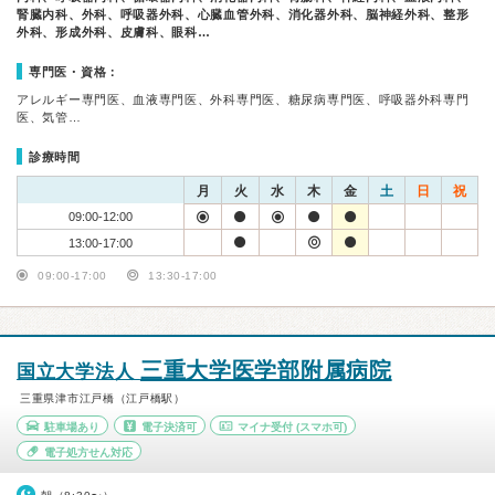
腎臓内科、外科、呼吸器外科、心臓血管外科、消化器外科、脳神経外科、整形
外科、形成外科、皮膚科、眼科…
専門医・資格：
アレルギー専門医、血液専門医、外科専門医、糖尿病専門医、呼吸器外科専門
医、気管…
診療時間
月
火
水
木
金
土
日
祝
09:00-12:00
13:00-17:00
09:00-17:00
13:30-17:00
三重大学医学部附属病院
国立大学法人
三重県津市江戸橋（江戸橋駅）
駐車場あり
電子決済可
マイナ受付
(スマホ可)
電子処方せん対応